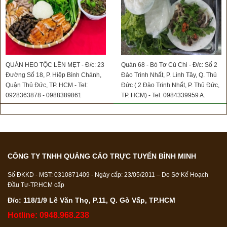
QUÁN HEO TỘC LÊN MẸT - Đ/c: 23
Quán 68 - Bò Tơ Củ Chi - Đ/c: Số 2
Đường Số 18, P. Hiệp Bình Chánh,
Đào Trinh Nhất, P. Linh Tây, Q. Thủ
Quận Thủ Đức, TP. HCM - Tel:
Đức ( 2 Đào Trinh Nhất, P. Thủ Đức,
0928363878 - 0988389861
TP. HCM) - Tel: 0984339959 A.
Trọng - 0973613831 A. Sơn
CÔNG TY TNHH QUẢNG CÁO TRỰC TUYẾN BÌNH MINH
Số ĐKKD - MST: 0310871409 - Ngày cấp: 23/05/2011 – Do Sở Kế Hoạch
Đầu Tư-TP.HCM cấp
Đ/c: 118/1/9 Lê Văn Thọ, P.11, Q. Gò Vấp, TP.HCM
Hotline: 0948.968.238