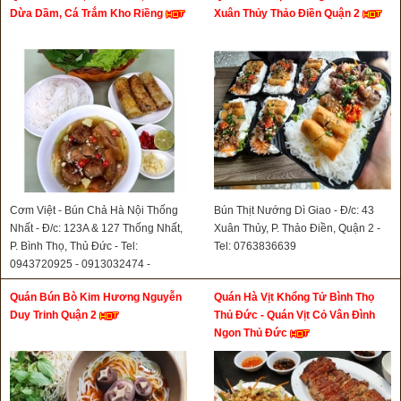
Dừa Dầm, Cá Trắm Kho Riềng
Xuân Thủy Thảo Điền Quận 2
Cơm Việt - Bún Chả Hà Nội Thống
Bún Thịt Nướng Dì Giao - Đ/c: 43
Nhất - Đ/c: 123A & 127 Thống Nhất,
Xuân Thủy, P. Thảo Điền, Quận 2 -
P. Bình Thọ, Thủ Đức - Tel:
Tel: 0763836639
0943720925 - 0913032474 -
0898868939- 0816681166
Quán Bún Bò Kim Hương Nguyễn
Quán Hà Vịt Khổng Tử Bình Thọ
Duy Trinh Quận 2
Thủ Đức - Quán Vịt Cỏ Vân Đình
Ngon Thủ Đức