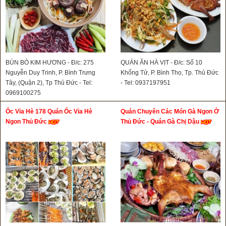
BÚN BÒ KIM HƯƠNG - Đ/c: 275
QUÁN ĂN HÀ VỊT - Đ/c: Số 10
Nguyễn Duy Trinh, P. Bình Trưng
Khổng Tử, P. Bình Thọ, Tp. Thủ Đức
Tây, (Quận 2), Tp Thủ Đức - Tel:
- Tel: 0937197951
0969100275
Ốc Vỉa Hè 178 Quán Ốc Vỉa Hè
Quán Chuyên Các Món Gà Ngon Ở
Ngon Thủ Đức
Thủ Đức - Quán Gà Chị Dậu