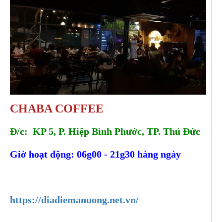
CHABA COFFEE
Đ/c: KP 5, P. Hiệp Bình Phước, TP. Thủ Đức
Giờ hoạt động: 06g00 - 21g30 hàng ngày
Hotline: 0917981102
https://diadiemanuong.net.vn/