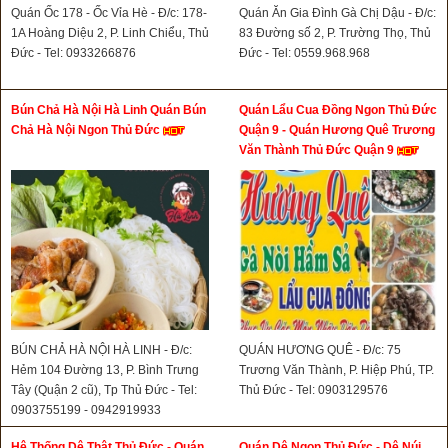
Quán Ốc 178 - Ốc Vỉa Hè - Đ/c: 178-
Quán Ăn Gia Đình Gà Chị Dậu - Đ/c:
1A Hoàng Diệu 2, P. Linh Chiểu, Thủ
83 Đường số 2, P. Trường Thọ, Thủ
Đức - Tel: 0933266876
Đức - Tel: 0559.968.968
Bún Chả Hà Nội Hà Linh Quán Bún
Quán Lẩu Cua Đồng Ngon Thủ Đức
Chả Hà Nội Ngon Thủ Đức
Quận 9 - Quán Hương Quê Trương
Văn Thành Thủ Đức Quận 9
BÚN CHẢ HÀ NỘI HÀ LINH - Đ/c:
QUÁN HƯƠNG QUÊ - Đ/c: 75
Hẻm 104 Đường 13, P. Bình Trưng
Trương Văn Thành, P. Hiệp Phú, TP.
Tây (Quận 2 cũ), Tp Thủ Đức - Tel:
Thủ Đức - Tel: 0903129576
0903755199 - 0942919933
Hệ Thống Dê Thật Thủ Đức - Quán
Quán Dê Ngon Thủ Đức - Dê Núi