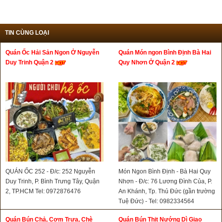
TIN CÙNG LOẠI
Quán Ốc Hải Sản Ngon Ở Nguyễn
Quán Món ngon Bình Định Bà Hai
Duy Trinh Quận 2
Quy Nhơn Ở Quận 2
QUÁN ỐC 252 - Đ/c: 252 Nguyễn
Món Ngon Bình Định - Bà Hai Quy
Duy Trinh, P. Bình Trưng Tây, Quận
Nhơn - Đ/c: 76 Lương Đình Của, P.
2, TP.HCM Tel: 0972876476
An Khánh, Tp. Thủ Đức (gần trường
Tuệ Đức) - Tel: 0982334564
Quán Bún Chả, Cơm Trưa, Chè
Quán Bún Thịt Nướng Dì Giao