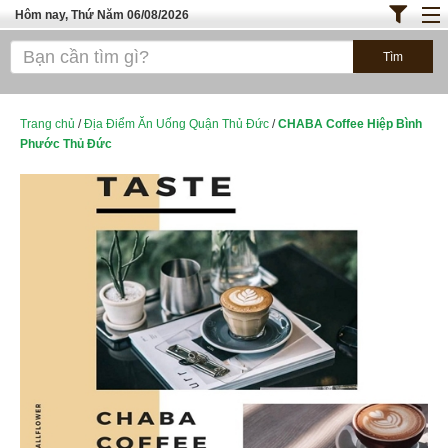
Hôm nay, Thứ Năm 06/08/2026
Trang chủ
ĐỊA ĐIỂM ĂN UỐNG SÀI GÒN
Bánh - Đồ Ăn Vặt
Trang chủ
/
Địa Điểm Ăn Uống Quận Thủ Đức
/
CHABA Coffee Hiệp Bình
Phước Thủ Đức
Thực Phẩm Nông Hải Sản
TOP QUÁN ĂN
ĐỊA ĐIỂM ĂN UỐNG HÀ NỘI