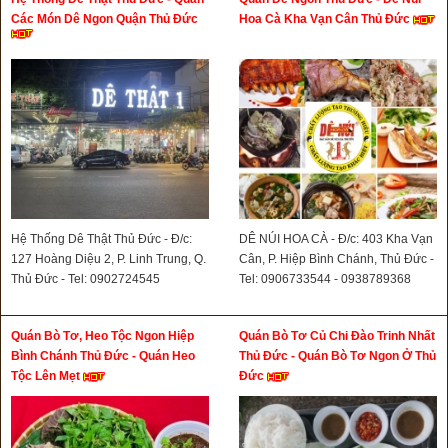
Các Món Dê Ngon Quận Thủ Đức
Hoa Cà Kha Vạn Cân Thủ Đức
Hệ Thống Dê Thật Thủ Đức - Đ/c:
DÊ NÚI HOA CÀ - Đ/c: 403 Kha Vạn
127 Hoàng Diệu 2, P. Linh Trung, Q.
Cân, P. Hiệp Bình Chánh, Thủ Đức -
Thủ Đức - Tel: 0902724545
Tel: 0906733544 - 0938789368
Quán Bò Tơ, Heo Tộc Ngon Hiệp
Quán Bò Tơ Củ Chi Đào Trinh Nhất
Bình Chánh Thủ Đức - Quán Heo
Thủ Đức - Quán Bò Tơ Ngon Ở Thủ
Tộc Lên Mẹt
Đức