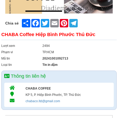
Share
Facebook
Twitter
Email
Pinterest
Telegram
Chia sẻ
CHABA Coffee Hiệp Bình Phước Thủ Đức
Lượt xem
2494
Phạm vi
TP.HCM
Mã tin
20241001092713
Loại tin
Tin in đậm
Thông tin liên hệ
CHABA COFFEE
KP 5, P. Hiệp Bình Phước, TP. Thủ Đức
chabaco.ltd@gmail.com