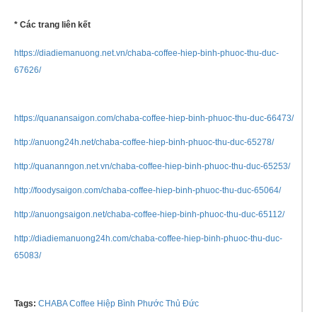
* Các trang liên kết
https://diadiemanuong.net.vn/chaba-coffee-hiep-binh-phuoc-thu-duc-
67626/
https://quanansaigon.com/chaba-coffee-hiep-binh-phuoc-thu-duc-66473/
http://anuong24h.net/chaba-coffee-hiep-binh-phuoc-thu-duc-65278/
http://quananngon.net.vn/chaba-coffee-hiep-binh-phuoc-thu-duc-65253/
http://foodysaigon.com/chaba-coffee-hiep-binh-phuoc-thu-duc-65064/
http://anuongsaigon.net/chaba-coffee-hiep-binh-phuoc-thu-duc-65112/
http://diadiemanuong24h.com/chaba-coffee-hiep-binh-phuoc-thu-duc-
65083/
Tags:
CHABA Coffee Hiệp Bình Phước Thủ Đức