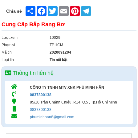
Share
Facebook
Twitter
Email
Pinterest
Telegram
Chia sẻ
Cung Cấp Bắp Rang Bơ
Lượt xem
10029
Phạm vi
TP.HCM
Mã tin
2020091204
Loại tin
Tin nổi bật
Thông tin liên hệ
CÔNG TY TNHH MTV XNK PHÚ MINH HÂN
0837800138
85/10 Trần Chánh Chiếu, P.14, Q.5 , Tp.Hồ Chí Minh
0837800138
phuminhhan8@gmail.com