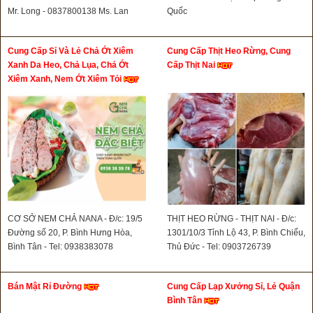
Mr. Long - 0837800138 Ms. Lan
Quốc
Cung Cấp Sỉ Và Lẻ Chả Ớt Xiêm
Cung Cấp Thịt Heo Rừng, Cung
Xanh Da Heo, Chả Lụa, Chả Ớt
Cấp Thịt Nai
Xiêm Xanh, Nem Ớt Xiêm Tỏi
CƠ SỞ NEM CHẢ NANA - Đ/c: 19/5
THỊT HEO RỪNG - THỊT NAI - Đ/c:
Đường số 20, P. Bình Hưng Hòa,
1301/10/3 Tỉnh Lộ 43, P. Bình Chiểu,
Bình Tân - Tel: 0938383078
Thủ Đức - Tel: 0903726739
Bán Mật Rỉ Đường
Cung Cấp Lạp Xưởng Sỉ, Lẻ Quận
Bình Tân