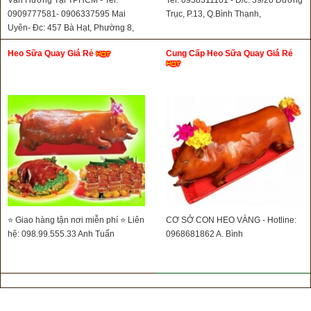
0909777581- 0906337595 Mai
Trục, P.13, Q.Bình Thạnh,
Uyên- Đc: 457 Bà Hạt, Phường 8,
Quận 10
Heo Sữa Quay Giá Rẻ
Cung Cấp Heo Sữa Quay Giá Rẻ
⭐ Giao hàng tận nơi miễn phí ⭐ Liên
CƠ SỞ CON HEO VÀNG - Hotline:
hệ: 098.99.555.33 Anh Tuấn
0968681862 A. Bình