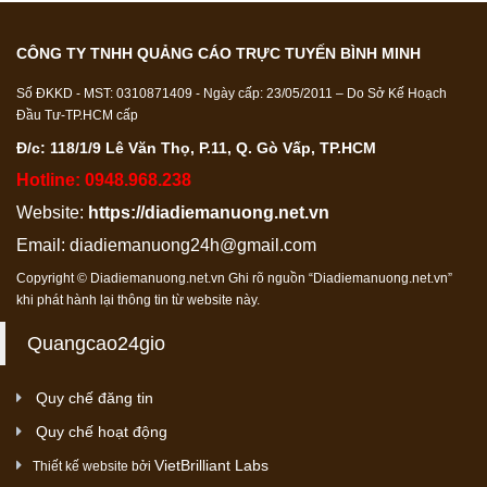
CÔNG TY TNHH QUẢNG CÁO TRỰC TUYẾN BÌNH MINH
Số ĐKKD - MST: 0310871409 - Ngày cấp: 23/05/2011 – Do Sở Kế Hoạch
Đầu Tư-TP.HCM cấp
Đ/c: 118/1/9 Lê Văn Thọ, P.11, Q. Gò Vấp, TP.HCM
Hotline: 0948.968.238
Website:
https://diadiemanuong.net.vn
Email:
diadiemanuong24h@gmail.com
Copyright © Diadiemanuong.net.vn Ghi rõ nguồn “Diadiemanuong.net.vn”
khi phát hành lại thông tin từ website này.
Quangcao24gio
Quy chế đăng tin
Quy chế hoạt động
VietBrilliant Labs
Thiết kế website bởi