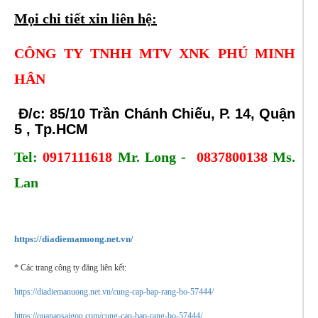
Mọi chi tiết xin liên hệ:
CÔNG TY TNHH MTV XNK PHÚ MINH
HÂN
Đ/c: 85/10 Trần Chánh Chiếu, P. 14, Quận
5 , Tp.HCM
Tel:
0917111618
Mr. Long -
0837800138
Ms.
Lan
https://diadiemanuong.net.vn/
* Các trang công ty đăng liên kết:
https://diadiemanuong.net.vn/cung-cap-bap-rang-bo-57444/
https://quanansaigon.com/cung-cap-bap-rang-bo-57444/