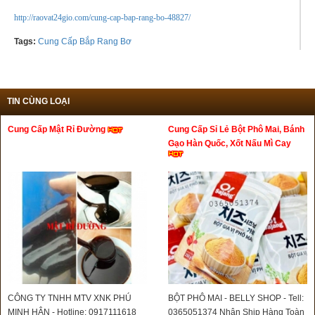
http://raovat24gio.com/cung-cap-bap-rang-bo-48827/
Tags:
Cung Cấp Bắp Rang Bơ
TIN CÙNG LOẠI
Cung Cấp Mật Rỉ Đường
Cung Cấp Sỉ Lẻ Bột Phô Mai, Bánh
Gạo Hàn Quốc, Xốt Nấu Mì Cay
CÔNG TY TNHH MTV XNK PHÚ
BỘT PHÔ MAI - BELLY SHOP - Tell:
MINH HÂN - Hotline: 0917111618
0365051374 Nhận Ship Hàng Toàn