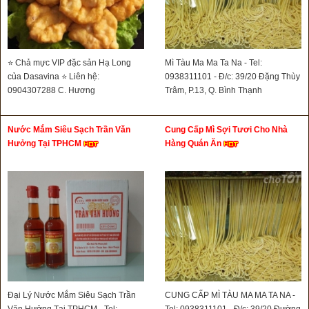
⭐ Chả mực VIP đặc sản Hạ Long
Mì Tàu Ma Ma Ta Na - Tel:
của Dasavina ⭐ Liên hệ:
0938311101 - Đ/c: 39/20 Đặng Thùy
0904307288 C. Hương
Trâm, P.13, Q. Bình Thạnh
Nước Mắm Siêu Sạch Trần Văn
Cung Cấp Mì Sợi Tươi Cho Nhà
Hưởng Tại TPHCM
Hàng Quán Ăn
Đại Lý Nước Mắm Siêu Sạch Trần
CUNG CẤP MÌ TÀU MA MA TA NA -
Văn Hưởng Tại TPHCM - Tel:
Tel: 0938311101 - Đ/c: 39/20 Đường