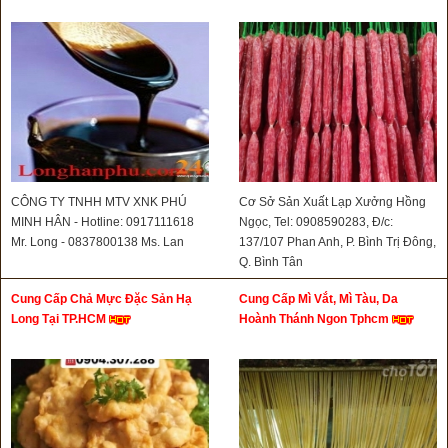
CÔNG TY TNHH MTV XNK PHÚ
Cơ Sở Sản Xuất Lạp Xưởng Hồng
MINH HÂN - Hotline: 0917111618
Ngọc, Tel: 0908590283, Đ/c:
Mr. Long - 0837800138 Ms. Lan
137/107 Phan Anh, P. Bình Trị Đông,
Q. Bình Tân
Cung Cấp Chả Mực Đặc Sản Hạ
Cung Cấp Mì Vắt, Mì Tàu, Da
Long Tại TP.HCM
Hoành Thánh Ngon Tphcm