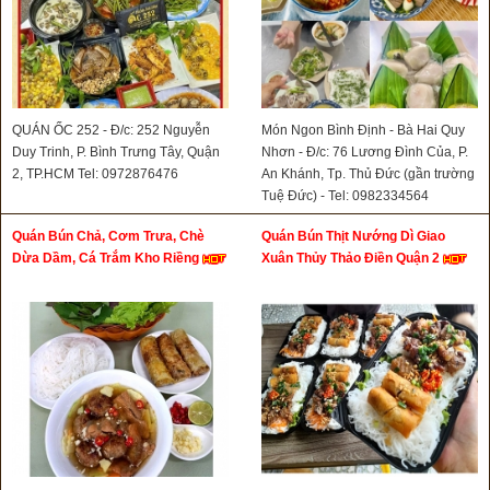
QUÁN ỐC 252 - Đ/c: 252 Nguyễn
Món Ngon Bình Định - Bà Hai Quy
Duy Trinh, P. Bình Trưng Tây, Quận
Nhơn - Đ/c: 76 Lương Đình Của, P.
2, TP.HCM Tel: 0972876476
An Khánh, Tp. Thủ Đức (gần trường
Tuệ Đức) - Tel: 0982334564
Quán Bún Chả, Cơm Trưa, Chè
Quán Bún Thịt Nướng Dì Giao
Dừa Dầm, Cá Trắm Kho Riềng
Xuân Thủy Thảo Điền Quận 2