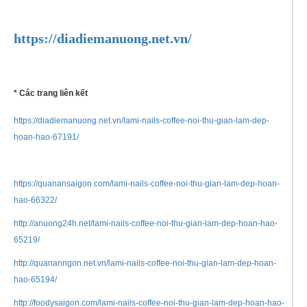
Hotline: 0938775564
https://diadiemanuong.net.vn/
* Các trang liên kết
https://diadiemanuong.net.vn/lami-nails-coffee-noi-thu-gian-lam-dep-
hoan-hao-67191/
https://quanansaigon.com/lami-nails-coffee-noi-thu-gian-lam-dep-hoan-
hao-66322/
http://anuong24h.net/lami-nails-coffee-noi-thu-gian-lam-dep-hoan-hao-
65219/
http://quananngon.net.vn/lami-nails-coffee-noi-thu-gian-lam-dep-hoan-
hao-65194/
http://foodysaigon.com/lami-nails-coffee-noi-thu-gian-lam-dep-hoan-hao-