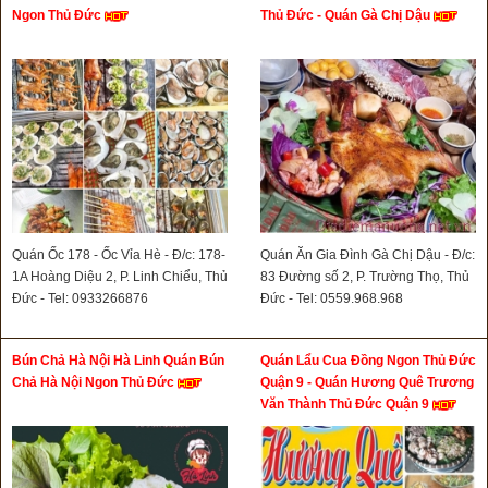
Ngon Thủ Đức
Thủ Đức - Quán Gà Chị Dậu
Quán Ốc 178 - Ốc Vỉa Hè - Đ/c: 178-
Quán Ăn Gia Đình Gà Chị Dậu - Đ/c:
1A Hoàng Diệu 2, P. Linh Chiểu, Thủ
83 Đường số 2, P. Trường Thọ, Thủ
Đức - Tel: 0933266876
Đức - Tel: 0559.968.968
Bún Chả Hà Nội Hà Linh Quán Bún
Quán Lẩu Cua Đồng Ngon Thủ Đức
Chả Hà Nội Ngon Thủ Đức
Quận 9 - Quán Hương Quê Trương
Văn Thành Thủ Đức Quận 9