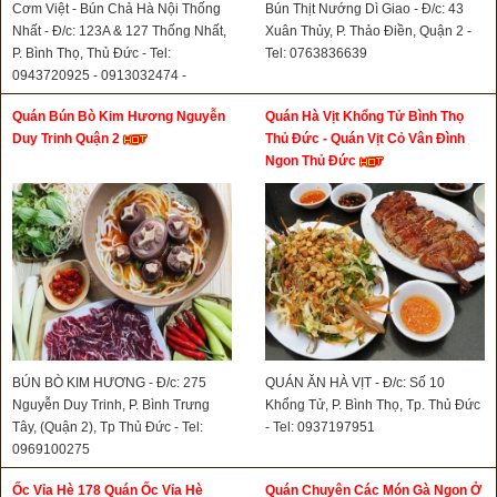
Cơm Việt - Bún Chả Hà Nội Thống
Bún Thịt Nướng Dì Giao - Đ/c: 43
Nhất - Đ/c: 123A & 127 Thống Nhất,
Xuân Thủy, P. Thảo Điền, Quận 2 -
P. Bình Thọ, Thủ Đức - Tel:
Tel: 0763836639
0943720925 - 0913032474 -
0898868939- 0816681166
Quán Bún Bò Kim Hương Nguyễn
Quán Hà Vịt Khổng Tử Bình Thọ
Duy Trinh Quận 2
Thủ Đức - Quán Vịt Cỏ Vân Đình
Ngon Thủ Đức
BÚN BÒ KIM HƯƠNG - Đ/c: 275
QUÁN ĂN HÀ VỊT - Đ/c: Số 10
Nguyễn Duy Trinh, P. Bình Trưng
Khổng Tử, P. Bình Thọ, Tp. Thủ Đức
Tây, (Quận 2), Tp Thủ Đức - Tel:
- Tel: 0937197951
0969100275
Ốc Vỉa Hè 178 Quán Ốc Vỉa Hè
Quán Chuyên Các Món Gà Ngon Ở