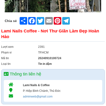
Share
Facebook
Twitter
Email
Pinterest
Telegram
Chia sẻ
Lami Nails Coffee - Nơi Thư Giãn Làm Đẹp Hoàn
Hảo
Lượt xem
2391
Phạm vi
TP.HCM
Mã tin
20240910100724
Loại tin
Tin in đậm
Thông tin liên hệ
Lami Nails & Coffee
P. Hiệp Bình Chánh, Thủ Đức
adminweb@gmail.com