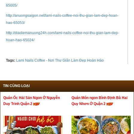
65005/
http://anuongsaigon.net/lami-nails-coffee-noi-thu-gian-lam-dep-hoan-
hao-65053/
http://diadiemanuong24h.com/lami-nails-coffee-noi-thu-gian-lam-dep-
hoan-hao-65024/
Tags:
Lami Nails Coffee - Nơi Thư Giãn Làm Đẹp Hoàn Hảo
TIN CÙNG LOẠI
Quán Ốc Hải Sản Ngon Ở Nguyễn
Quán Món ngon Bình Định Bà Hai
Duy Trinh Quận 2
Quy Nhơn Ở Quận 2