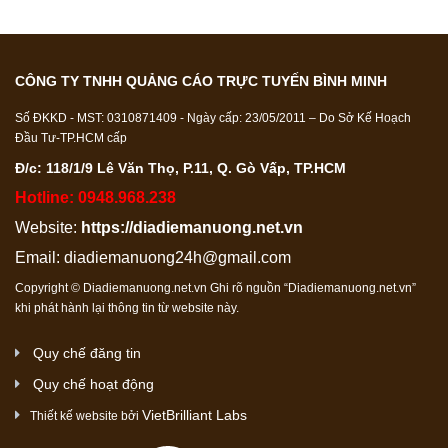
CÔNG TY TNHH QUẢNG CÁO TRỰC TUYẾN BÌNH MINH
Số ĐKKD - MST: 0310871409 - Ngày cấp: 23/05/2011 – Do Sở Kế Hoạch
Đầu Tư-TP.HCM cấp
Đ/c: 118/1/9 Lê Văn Thọ, P.11, Q. Gò Vấp, TP.HCM
Hotline: 0948.968.238
Website:
https://diadiemanuong.net.vn
Email:
diadiemanuong24h@gmail.com
Copyright © Diadiemanuong.net.vn Ghi rõ nguồn “Diadiemanuong.net.vn”
khi phát hành lại thông tin từ website này.
Quy chế đăng tin
Quy chế hoạt động
VietBrilliant Labs
Thiết kế website bởi