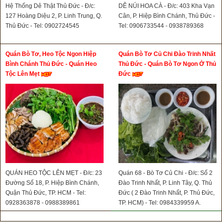
Hệ Thống Dê Thật Thủ Đức - Đ/c:
DÊ NÚI HOA CÀ - Đ/c: 403 Kha Vạn
127 Hoàng Diệu 2, P. Linh Trung, Q.
Cân, P. Hiệp Bình Chánh, Thủ Đức -
Thủ Đức - Tel: 0902724545
Tel: 0906733544 - 0938789368
Quán Bò Tơ, Heo Tộc Ngon Hiệp
Quán Bò Tơ Củ Chi Đào Trinh Nhất
Bình Chánh Thủ Đức - Quán Heo
Thủ Đức - Quán Bò Tơ Ngon Ở Thủ
Tộc Lên Mẹt
Đức
QUÁN HEO TỘC LÊN MẸT - Đ/c: 23
Quán 68 - Bò Tơ Củ Chi - Đ/c: Số 2
Đường Số 18, P. Hiệp Bình Chánh,
Đào Trinh Nhất, P. Linh Tây, Q. Thủ
Quận Thủ Đức, TP. HCM - Tel:
Đức ( 2 Đào Trinh Nhất, P. Thủ Đức,
0928363878 - 0988389861
TP. HCM) - Tel: 0984339959 A.
Trọng - 0973613831 A. Sơn