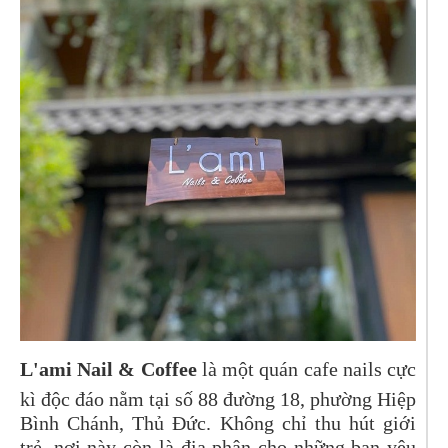
L'ami Nail & Coffee
là một quán cafe nails cực
kì độc đáo nằm tại số 88 đường 18, phường Hiệp
Bình Chánh, Thủ Đức. Không chỉ thu hút giới
trẻ, nơi này còn là địa phận cho những bạn yêu