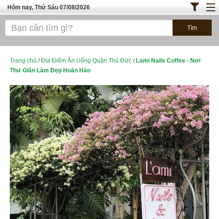
Hôm nay, Thứ Sáu 07/08/2026
Trang chủ
ĐỊA ĐIỂM ĂN UỐNG SÀI GÒN
Bánh - Đồ Ăn Vặt
Trang chủ
/
Địa Điểm Ăn Uống Quận Thủ Đức
/
Lami Nails Coffee - Nơi
Thư Giãn Làm Đẹp Hoàn Hảo
Thực Phẩm Nông Hải Sản
TOP QUÁN ĂN
ĐỊA ĐIỂM ĂN UỐNG HÀ NỘI