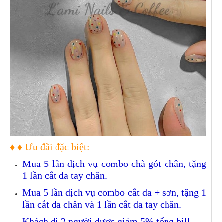
♦ ♦ Ưu đãi đặc biệt:
Mua 5 lần dịch vụ combo chà gót chân, tặng
1 lần cắt da tay chân.
Mua 5 lần dịch vụ combo cắt da + sơn, tặng 1
lần cắt da chân và 1 lần cắt da tay chân.
Khách đi 2 người được giảm 5% tổng bill.