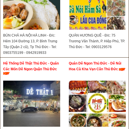
BÚN CHẢ HÀ NỘI HÀ LINH - Đ/c:
QUÁN HƯƠNG QUÊ - Đ/c: 75
Hẻm 104 Đường 13, P. Bình Trưng
Trương Văn Thành, P. Hiệp Phú, TP.
Tây (Quận 2 cũ), Tp Thủ Đức - Tel:
Thủ Đức - Tel: 0903129576
0903755199 - 0942919933
Hệ Thống Dê Thật Thủ Đức - Quán
Quán Dê Ngon Thủ Đức - Dê Núi
Các Món Dê Ngon Quận Thủ Đức
Hoa Cà Kha Vạn Cân Thủ Đức