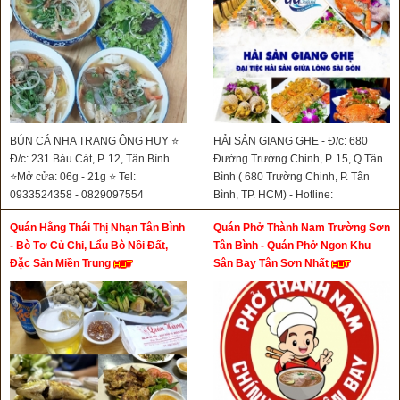
BÚN CÁ NHA TRANG ÔNG HUY ⭐
HẢI SẢN GIANG GHẸ - Đ/c: 680
Đ/c: 231 Bàu Cát, P. 12, Tân Bình
Đường Trường Chinh, P. 15, Q.Tân
⭐Mở cửa: 06g - 21g ⭐ Tel:
Bình ( 680 Trường Chinh, P. Tân
0933524358 - 0829097554
Bình, TP. HCM) - Hotline:
0961727179
Quán Hằng Thái Thị Nhạn Tân Bình
Quán Phở Thành Nam Trường Sơn
- Bò Tơ Củ Chi, Lẩu Bò Nồi Đất,
Tân Bình - Quán Phở Ngon Khu
Đặc Sản Miền Trung
Sân Bay Tân Sơn Nhất