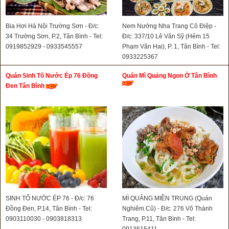
Bia Hơi Hà Nội Trường Sơn - Đ/c:
Nem Nướng Nha Trang Cô Điệp -
34 Trường Sơn, P.2, Tân Bình - Tel:
Đ/c: 337/10 Lê Văn Sỹ (Hẻm 15
0919852929 - 0933545557
Phạm Văn Hai), P. 1, Tân Bình - Tel:
0933225367
Quán Sinh Tố Nước Ép 76 Đồng
Quán Mì Quảng Ngon Ở Tân Bình
Đen Tân Bình
SINH TỐ NƯỚC ÉP 76 - Đ/c: 76
MÌ QUẢNG MIỀN TRUNG (Quán
Đồng Đen, P.14, Tân Bình - Tel:
Nghiêm Cũ) - Đ/c: 276 Võ Thành
0903110030 - 0903818313
Trang, P.11, Tân Bình - Tel: