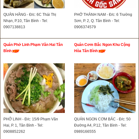
QUÁN HẰNG - Đ/c: 6C Thái Thị
PHỞ THÀNH NAM - Đ/c: 6 Trường
Nhạn, P.10, Tân Bình - Tel:
Sơn, P. 2, Q. Tân Bình - Tel:
0907138813
0906374579
Quán Phở Linh Phạm Văn Hai Tân
Quán Cơm Bắc Ngon Khu Cộng
Bình
Hòa Tân Bình
PHỞ LINH - Đ/c: 15/9 Phạm Văn
QUÁN NGON CƠM BẮC - Đ/c: 50
Hai, P. 1, Tân Bình - Tel:
Đường A4, P.12, Tân Bình - Tel:
0908852262
0989166555