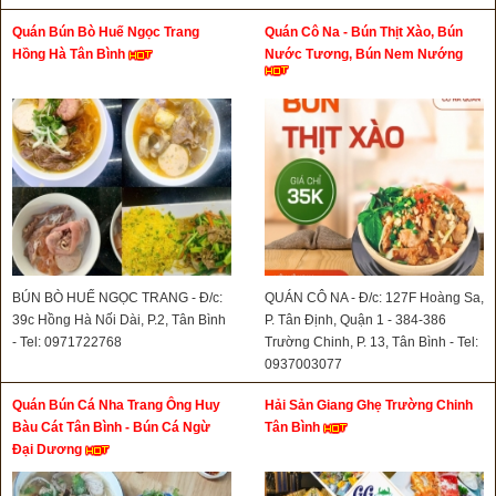
Quán Bún Bò Huế Ngọc Trang
Quán Cô Na - Bún Thịt Xào, Bún
Hồng Hà Tân Bình
Nước Tương, Bún Nem Nướng
BÚN BÒ HUẾ NGỌC TRANG - Đ/c:
QUÁN CÔ NA - Đ/c: 127F Hoàng Sa,
39c Hồng Hà Nối Dài, P.2, Tân Bình
P. Tân Định, Quận 1 - 384-386
- Tel: 0971722768
Trường Chinh, P. 13, Tân Bình - Tel:
0937003077
Quán Bún Cá Nha Trang Ông Huy
Hải Sản Giang Ghẹ Trường Chinh
Bàu Cát Tân Bình - Bún Cá Ngừ
Tân Bình
Đại Dương