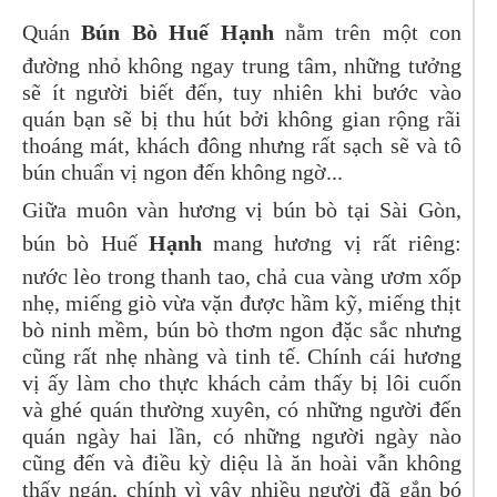
Quán
Bún Bò Huế Hạnh
nằm trên một con
đường nhỏ không ngay trung tâm, những tưởng
sẽ ít người biết đến, tuy nhiên khi bước vào
quán bạn sẽ bị thu hút bởi không gian rộng rãi
thoáng mát, khách đông nhưng rất sạch sẽ và tô
bún chuẩn vị ngon đến không ngờ...
Giữa muôn vàn hương vị bún bò tại Sài Gòn,
bún bò Huế
Hạnh
mang hương vị rất riêng:
nước lèo trong thanh tao, chả cua vàng ươm xốp
nhẹ, miếng giò vừa vặn được hầm kỹ, miếng thịt
bò ninh mềm, bún bò thơm ngon đặc sắc nhưng
cũng rất nhẹ nhàng và tinh tế. Chính cái hương
vị ấy làm cho thực khách cảm thấy bị lôi cuốn
và ghé quán thường xuyên, có những người đến
quán ngày hai lần, có những người ngày nào
cũng đến và điều kỳ diệu là ăn hoài vẫn không
thấy ngán, chính vì vậy nhiều người đã gắn bó