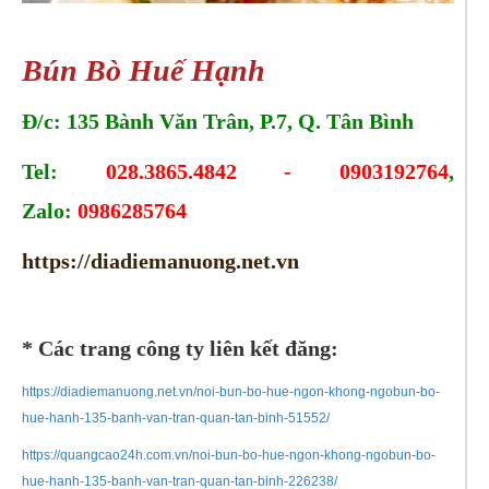
Bún Bò Huế Hạnh
Đ/c: 135 Bành Văn Trân, P.7, Q. Tân Bình
Tel:
028.3865.4842 - 0903192764
,
Zalo:
0986285764
https://diadiemanuong.net.vn
* Các trang công ty liên kết đăng:
https://diadiemanuong.net.vn/noi-bun-bo-hue-ngon-khong-ngobun-bo-
hue-hanh-135-banh-van-tran-quan-tan-binh-51552/
https://quangcao24h.com.vn/noi-bun-bo-hue-ngon-khong-ngobun-bo-
hue-hanh-135-banh-van-tran-quan-tan-binh-226238/