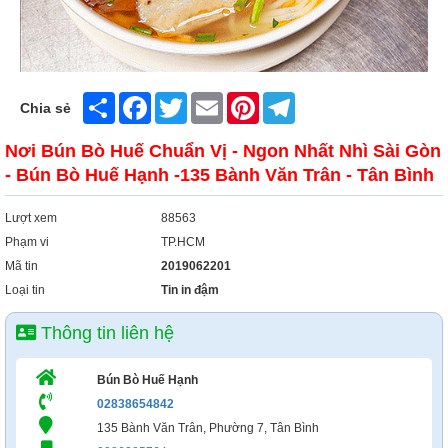
Share
Facebook
Twitter
Email
Pinterest
Telegram
Chia sẻ
Nơi Bún Bò Huế Chuẩn Vị - Ngon Nhất Nhì Sài Gòn
- Bún Bò Huế Hạnh -135 Bành Văn Trân - Tân Bình
Lượt xem
88563
Phạm vi
TP.HCM
Mã tin
2019062201
Loại tin
Tin in đậm
Thông tin liên hệ
Bún Bò Huế Hạnh
02838654842
135 Bành Văn Trân, Phường 7, Tân Bình