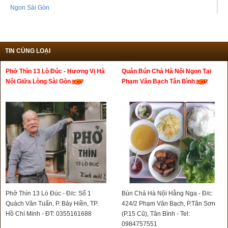
Ngon Sài Gòn
TIN CÙNG LOẠI
Phở Thìn 13 Lò Đúc - Hương Vị Hà
Quán Bún Chả Hà Nội Ngon Tại
Nội Giữa Lòng Sài Gòn
Phạm Văn Bạch Tân Bình
Phở Thìn 13 Lò Đúc - Đ/c: Số 1
Bún Chả Hà Nội Hằng Nga - Đ/c:
Quách Văn Tuấn, P. Bảy Hiền, TP.
424/2 Phạm Văn Bạch, P.Tân Sơn
Hồ Chí Minh - ĐT: 0355161688
(P.15 Cũ), Tân Bình - Tel:
0984757551