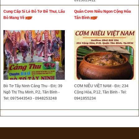
0913615411
Cung Cấp Sỉ Lẻ Bò Tơ Bê Thui, Lẩu
Quán Cơm Niêu Ngon Cộng Hòa
Bò Mang Về
Tân Bình
Bò Tơ Tây Ninh Cảng Thu - Đ/c: 39
CƠM NIÊU VIỆT NAM - Đ/c: 234
Ngô Thị Thu Minh, P.2, Tân Bình -
Cộng Hòa, P.12, Tân Bình - Tel:
Tel: 0975443543 - 0948253248
0941855234