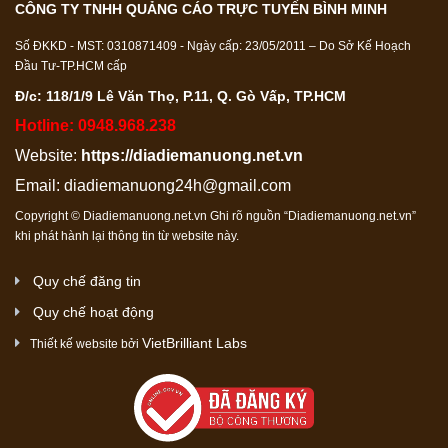
CÔNG TY TNHH QUẢNG CÁO TRỰC TUYẾN BÌNH MINH
Số ĐKKD - MST: 0310871409 - Ngày cấp: 23/05/2011 – Do Sở Kế Hoạch
Đầu Tư-TP.HCM cấp
Đ/c: 118/1/9 Lê Văn Thọ, P.11, Q. Gò Vấp, TP.HCM
Hotline: 0948.968.238
Website:
https://diadiemanuong.net.vn
Email:
diadiemanuong24h@gmail.com
Copyright © Diadiemanuong.net.vn Ghi rõ nguồn “Diadiemanuong.net.vn”
khi phát hành lại thông tin từ website này.
Quy chế đăng tin
Quy chế hoạt động
VietBrilliant Labs
Thiết kế website bởi