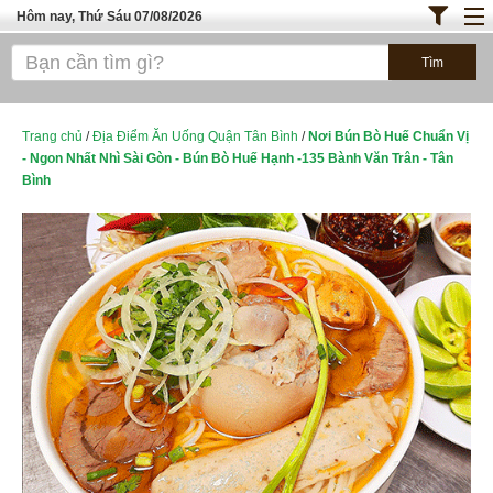
Hôm nay, Thứ Sáu 07/08/2026
Trang chủ
ĐỊA ĐIỂM ĂN UỐNG SÀI GÒN
Bánh - Đồ Ăn Vặt
Trang chủ
/
Địa Điểm Ăn Uống Quận Tân Bình
/
Nơi Bún Bò Huế Chuẩn Vị
- Ngon Nhất Nhì Sài Gòn - Bún Bò Huế Hạnh -135 Bành Văn Trân - Tân
Thực Phẩm Nông Hải Sản
Bình
TOP QUÁN ĂN
ĐỊA ĐIỂM ĂN UỐNG HÀ NỘI