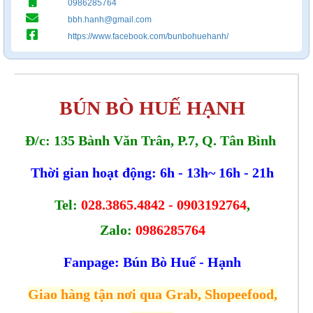
0986285764
bbh.hanh@gmail.com
https://www.facebook.com/bunbohuehanh/
BÚN BÒ HUẾ HẠNH
Đ/c: 135 Bành Văn Trân, P.7, Q. Tân Bình
Thời gian hoạt động: 6h - 13h~ 16h - 21h
Tel:
028.3865.4842 - 0903192764
,
Zalo:
0986285764
Fanpage:
Bún Bò Huế - Hạnh
Giao hàng tận nơi qua Grab, Shopeefood,