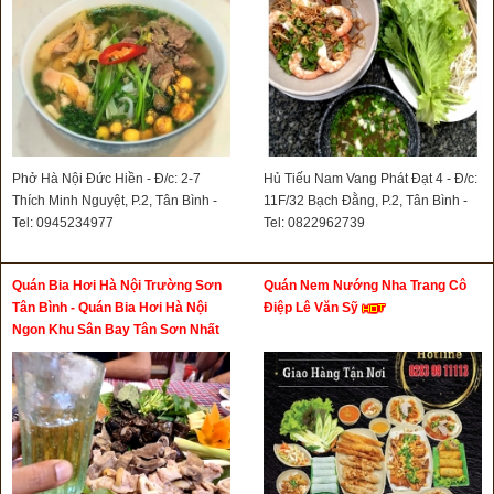
Phở Hà Nội Đức Hiền - Đ/c: 2-7
Hủ Tiếu Nam Vang Phát Đạt 4 - Đ/c:
Thích Minh Nguyệt, P.2, Tân Bình -
11F/32 Bạch Đằng, P.2, Tân Bình -
Tel: 0945234977
Tel: 0822962739
Quán Bia Hơi Hà Nội Trường Sơn
Quán Nem Nướng Nha Trang Cô
Tân Bình - Quán Bia Hơi Hà Nội
Điệp Lê Văn Sỹ
Ngon Khu Sân Bay Tân Sơn Nhất