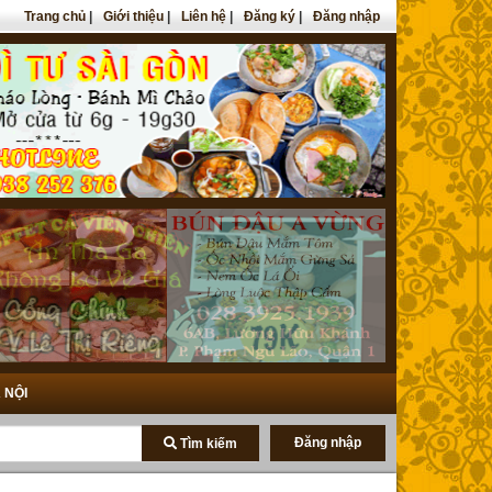
Trang chủ
|
Giới thiệu
|
Liên hệ
|
Đăng ký
|
Đăng nhập
 NỘI
Đăng nhập
Tìm kiếm