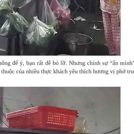
ông để ý, bạn rất dễ bỏ lỡ. Nhưng chính sự “ẩn mình
n thuộc của nhiều thực khách yêu thích hương vị phở tr