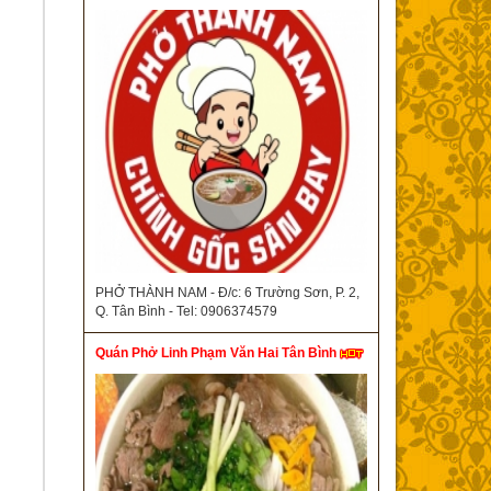
PHỞ THÀNH NAM - Đ/c: 6 Trường Sơn, P. 2,
Q. Tân Bình - Tel: 0906374579
Quán Phở Linh Phạm Văn Hai Tân Bình