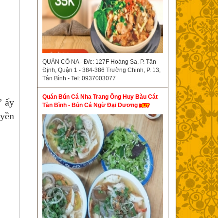
QUÁN CÔ NA - Đ/c: 127F Hoàng Sa, P. Tân
Định, Quận 1 - 384-386 Trường Chinh, P. 13,
Tân Bình - Tel: 0937003077
Quán Bún Cá Nha Trang Ông Huy Bàu Cát
” ấy
Tân Bình - Bún Cá Ngừ Đại Dương
uyền