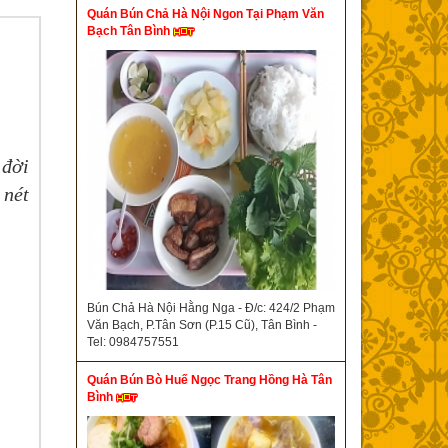
Quán Bún Chả Hà Nội Ngon Tại Phạm Văn
Bạch Tân Bình
 đời
 nét
Bún Chả Hà Nội Hằng Nga - Đ/c: 424/2 Phạm
Văn Bạch, P.Tân Sơn (P.15 Cũ), Tân Bình -
Tel: 0984757551
Quán Bún Bò Huế Ngọc Trang Hồng Hà Tân
Bình