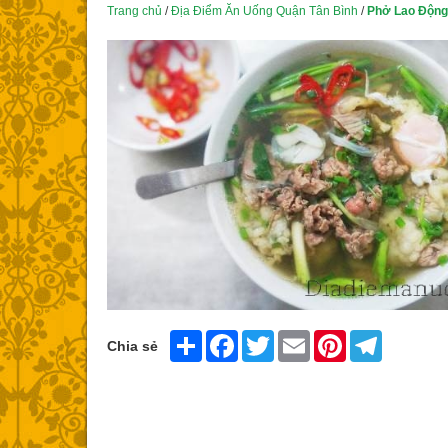
Trang chủ
/
Địa Điểm Ăn Uống Quận Tân Bình
/
Phở Lao Động
Share
Facebook
Twitter
Email
Pinterest
Telegram
Chia sẻ