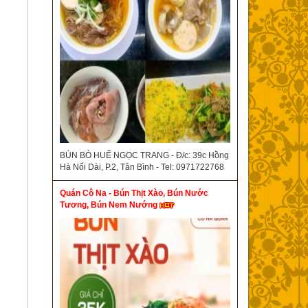
BÚN BÒ HUẾ NGỌC TRANG - Đ/c: 39c Hồng
Hà Nối Dài, P.2, Tân Bình - Tel: 0971722768
Quán Cô Na - Bún Thịt Xào, Bún Nước
Tương, Bún Nem Nướng