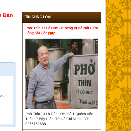
n Bán
TIN CÙNG LOẠI
Phở Thìn 13 Lò Đúc - Hương Vị Hà Nội Giữa
Lòng Sài Gòn
P.2,
Phở Thìn 13 Lò Đúc - Đ/c: Số 1 Quách Văn
Tuấn, P. Bảy Hiền, TP. Hồ Chí Minh - ĐT:
0355161688