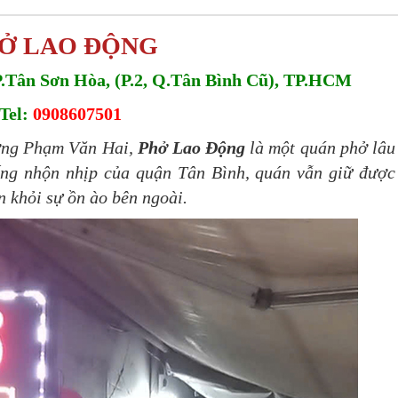
Ở LAO ĐỘNG
.Tân Sơn Hòa, (P.2, Q.Tân Bình Cũ), TP.HCM
Tel:
0908607501
ường Phạm Văn Hai,
Phở Lao Động
là một quán phở lâu
ống nhộn nhịp của quận Tân Bình, quán vẫn giữ được
n khỏi sự ồn ào bên ngoài.