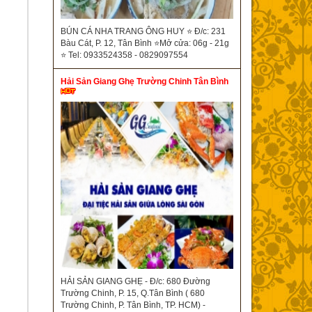
BÚN CÁ NHA TRANG ÔNG HUY ⭐ Đ/c: 231
Bàu Cát, P. 12, Tân Bình ⭐Mở cửa: 06g - 21g
⭐ Tel: 0933524358 - 0829097554
Hải Sản Giang Ghẹ Trường Chinh Tân Bình
HẢI SẢN GIANG GHẸ - Đ/c: 680 Đường
Trường Chinh, P. 15, Q.Tân Bình ( 680
Trường Chinh, P. Tân Bình, TP. HCM) -