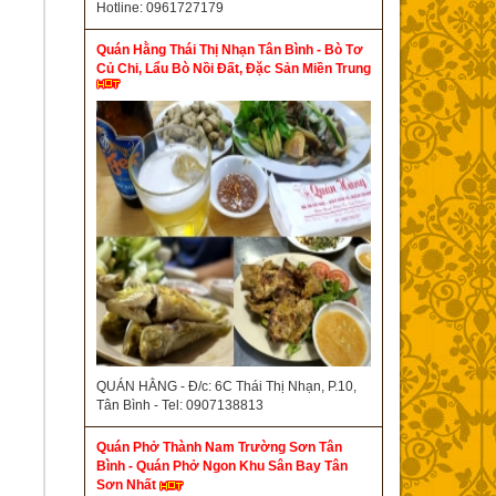
Hotline: 0961727179
Quán Hằng Thái Thị Nhạn Tân Bình - Bò Tơ
Củ Chi, Lẩu Bò Nồi Đất, Đặc Sản Miền Trung
QUÁN HẰNG - Đ/c: 6C Thái Thị Nhạn, P.10,
Tân Bình - Tel: 0907138813
Quán Phở Thành Nam Trường Sơn Tân
Bình - Quán Phở Ngon Khu Sân Bay Tân
Sơn Nhất