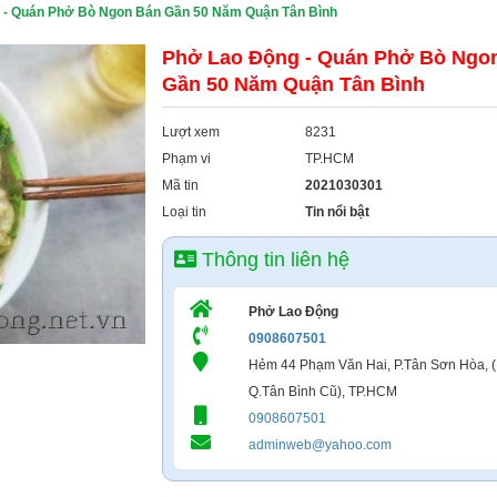
 - Quán Phở Bò Ngon Bán Gần 50 Năm Quận Tân Bình
Phở Lao Động - Quán Phở Bò Ngo
Gần 50 Năm Quận Tân Bình
Lượt xem
8231
Phạm vi
TP.HCM
Mã tin
2021030301
Loại tin
Tin nổi bật
Thông tin liên hệ
Phở Lao Động
0908607501
Hẻm 44 Phạm Văn Hai, P.Tân Sơn Hòa, (
Q.Tân Bình Cũ), TP.HCM
0908607501
adminweb@yahoo.com