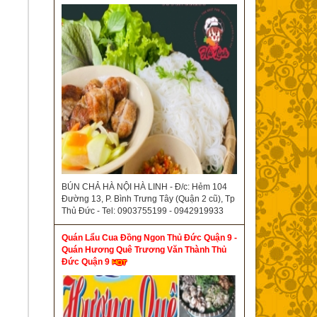
BÚN CHẢ HÀ NỘI HÀ LINH - Đ/c: Hẻm 104
Đường 13, P. Bình Trưng Tây (Quận 2 cũ), Tp
Thủ Đức - Tel: 0903755199 - 0942919933
Quán Lẩu Cua Đồng Ngon Thủ Đức Quận 9 -
Quán Hương Quê Trương Văn Thành Thủ
Đức Quận 9