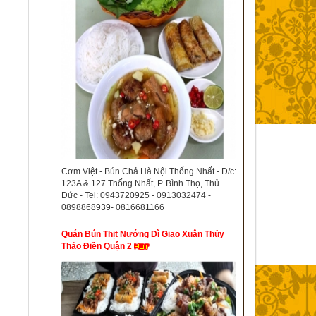
Cơm Việt - Bún Chả Hà Nội Thống Nhất - Đ/c:
123A & 127 Thống Nhất, P. Bình Thọ, Thủ
Đức - Tel: 0943720925 - 0913032474 -
0898868939- 0816681166
Quán Bún Thịt Nướng Dì Giao Xuân Thủy
Thảo Điền Quận 2