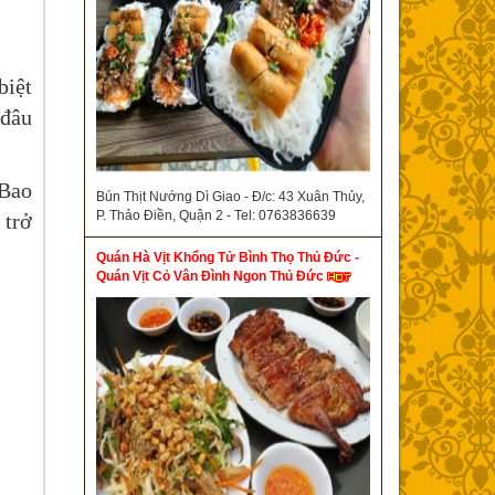
biệt
 đâu
 Bao
Bún Thịt Nướng Dì Giao - Đ/c: 43 Xuân Thủy,
P. Thảo Điền, Quận 2 - Tel: 0763836639
 trở
Quán Hà Vịt Khổng Tử Bình Thọ Thủ Đức -
Quán Vịt Cỏ Vân Đình Ngon Thủ Đức