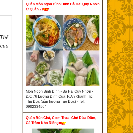
Quán Món ngon Bình Định Bà Hai Quy Nhơn
Ở Quận 2
 Thế
 cua
Món Ngon Bình Định - Bà Hai Quy Nhơn -
Đ/c: 76 Lương Đình Của, P. An Khánh, Tp.
Thủ Đức (gần trường Tuệ Đức) - Tel:
0982334564
Quán Bún Chả, Cơm Trưa, Chè Dừa Dầm,
Cá Trắm Kho Riềng