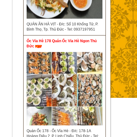
QUÁN ĂN HÀ VỊT - Đ/c: Số 10 Khổng Tử, P.
Bình Thọ, Tp. Thủ Đức - Tel: 0937197951
Ốc Vỉa Hè 178 Quán Ốc Vỉa Hè Ngon Thủ
Đức
Quán Ốc 178 - Ốc Vỉa Hè - Đ/c: 178-1A
Hoàng Diệu 2, P. Linh Chiểu, Thủ Đức - Tel: