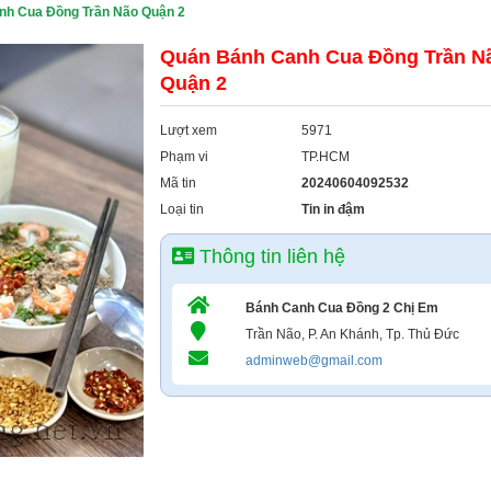
nh Cua Đồng Trần Não Quận 2
Quán Bánh Canh Cua Đồng Trần N
Quận 2
Lượt xem
5971
Phạm vi
TP.HCM
Mã tin
20240604092532
Loại tin
Tin in đậm
Thông tin liên hệ
Bánh Canh Cua Đồng 2 Chị Em
Trần Não, P. An Khánh, Tp. Thủ Đức
adminweb@gmail.com