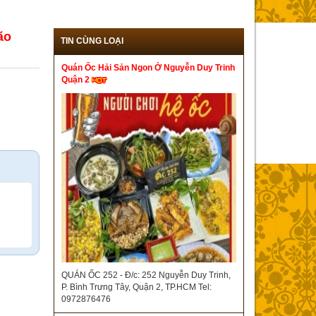
ão
TIN CÙNG LOẠI
Quán Ốc Hải Sản Ngon Ở Nguyễn Duy Trinh
Quận 2
QUÁN ỐC 252 - Đ/c: 252 Nguyễn Duy Trinh,
P. Bình Trưng Tây, Quận 2, TP.HCM Tel:
0972876476