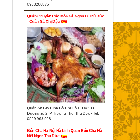
0933266876
Quán Chuyên Các Món Gà Ngon Ở Thủ Đức
- Quán Gà Chị Dậu
Quán Ăn Gia Đình Gà Chị Dậu - Đ/c: 83
Đường số 2, P. Trường Thọ, Thủ Đức - Tel:
0559.968.968
Bún Chả Hà Nội Hà Linh Quán Bún Chả Hà
Nội Ngon Thủ Đức