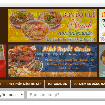
t
Thực Phẩm Nông Hải Sản
TOP QUÁN ĂN
ĐỊA ĐIỂM ĂN UỐNG HÀ