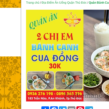
Trang chủ
/
Địa Điểm Ăn Uống Quận Thủ Đức
/
Quán Bánh Ca
Share
Facebook
Twitter
Email
Pinterest
Telegram