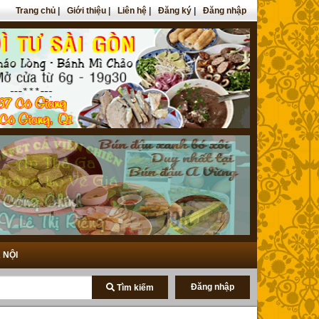
Trang chủ
|
Giới thiệu
|
Liên hệ
|
Đăng ký
|
Đăng nhập
 NỘI
Đăng nhập
Tìm kiếm