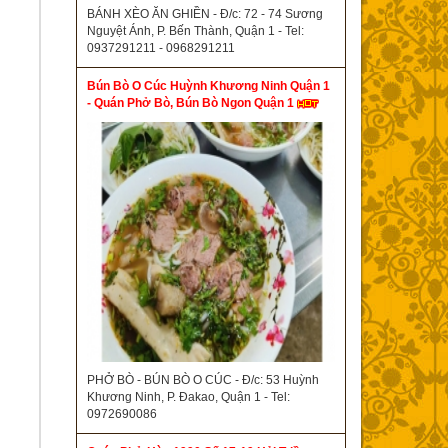
BÁNH XÈO ĂN GHIỀN - Đ/c: 72 - 74 Sương
Nguyệt Ánh, P. Bến Thành, Quận 1 - Tel:
0937291211 - 0968291211
Bún Bò O Cúc Huỳnh Khương Ninh Quận 1
- Quán Phở Bò, Bún Bò Ngon Quận 1
PHỞ BÒ - BÚN BÒ O CÚC - Đ/c: 53 Huỳnh
Khương Ninh, P. Đakao, Quận 1 - Tel:
0972690086