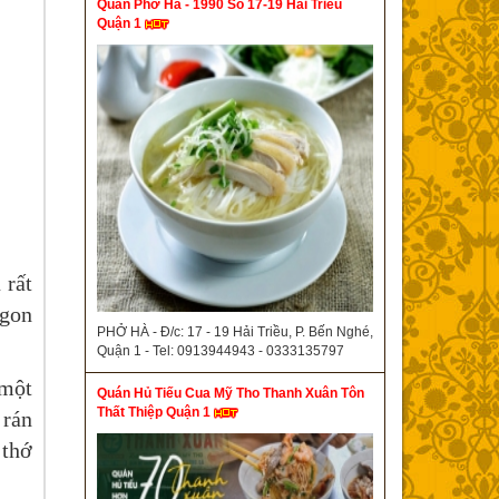
Quán Phở Hà - 1990 Số 17-19 Hải Triều
Quận 1
 rất
ngon
PHỞ HÀ - Đ/c: 17 - 19 Hải Triều, P. Bến Nghé,
Quận 1 - Tel: 0913944943 - 0333135797
 một
Quán Hủ Tiếu Cua Mỹ Tho Thanh Xuân Tôn
Thất Thiệp Quận 1
 rán
 thớ