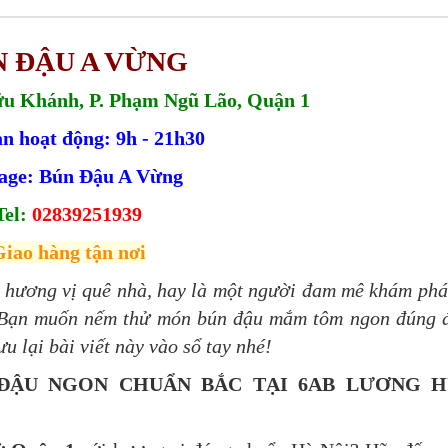
 ĐẬU A VỪNG
ữu Khánh, P. Phạm Ngũ Lão, Quận 1
an hoạt động: 9h - 21h30
age:
Bún Đậu A Vừng
Tel:
02839251939
iao hàng tận nơi
ớ hương vị quê nhà, hay là một người đam mê khám ph
 Bạn muốn nếm thử món bún đậu mắm tôm ngon đúng 
u lại bài viết này vào sổ tay nhé!
 ĐẬU NGON CHUẨN BẮC TẠI 6AB LƯƠNG 