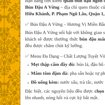
Bạn đang tìm kiếm
quán bún đậu ngon 
Bún Đậu A Vừng
– địa chỉ quen thuộc 
Hữu Khánh, P. Phạm Ngũ Lão, Quận 1
✅ Bún Đậu A Vừng – Hương Vị Miền Bắc
Bún Đậu A Vừng nổi bật với không gian sạ
khách sẽ được thưởng thức
bún đậu mắ
đều được chăm chút kỹ lưỡng.
✅ Menu Đa Dạng – Chất Lượng Tuyệt Vờ
Mẹt thập cẩm đầy đủ:
bún lá, đậu hũ 
Mắm tôm đậm đà:
pha sẵn hoặc tự pha
Đồ uống kèm:
nước sấu, trà tắc, nước
Đặc biệt, các nguyên liệu đều được
chọn
lên nhanh, nóng hổi và cực kỳ bắt mắt.