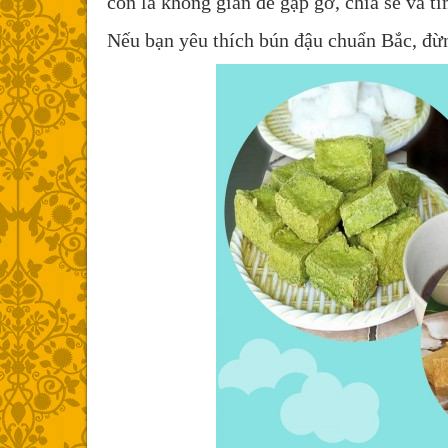
còn là không gian để gặp gỡ, chia sẻ và t
Nếu bạn yêu thích bún đậu chuẩn Bắc, đừ