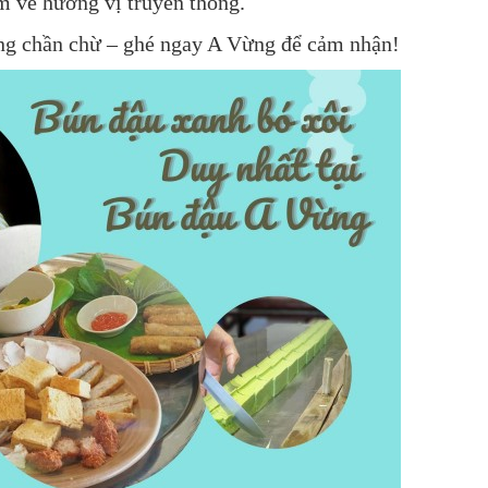
ìm về hương vị truyền thống.
ng chần chừ – ghé ngay A Vừng để cảm nhận!