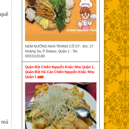
 quê
NEM NƯỚNG NHA TRANG CÔ ÚT - Đ/c: 27
Hoàng Sa, P. Đakao, Quận 1 - Tel:
0933118180
Quán Bột Chiên Nguyễn Khắc Nhu Quận 1,
Quán Bột Há Cảo Chiên Nguyễn Khắc Nhu
Quận 1
, mà