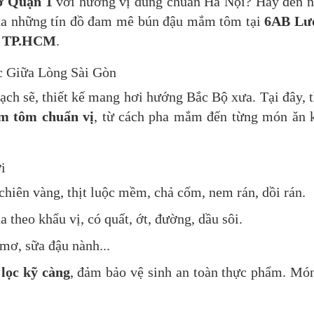
ở Quận 1
với hương vị đúng chuẩn Hà Nội? Hãy đến 
của những tín đồ đam mê bún đậu mắm tôm tại
6AB Lư
, TP.HCM
.
 Giữa Lòng Sài Gòn
ch sẽ, thiết kế mang hơi hướng Bắc Bộ xưa. Tại đây, 
m tôm chuẩn vị
, từ cách pha mắm đến từng món ăn
i
chiên vàng, thịt luộc mềm, chả cốm, nem rán, dồi rán.
 theo khẩu vị, có quất, ớt, đường, dầu sôi.
 mơ, sữa đậu nành...
 lọc kỹ càng
, đảm bảo vệ sinh an toàn thực phẩm. Mó