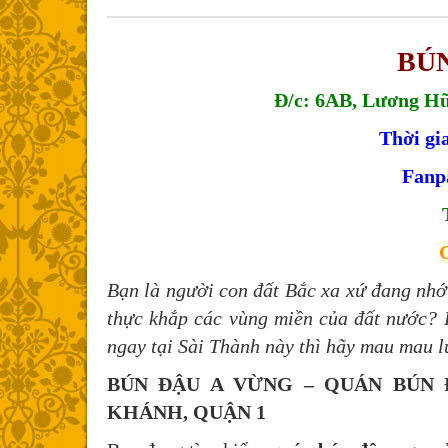
BÚN
Đ/c: 6AB, Lương H
Thời gi
Fanp
G
Bạn là người con đất Bắc xa xứ đang nh
thực khắp các vùng miền của đất nước?
ngay tại Sài Thành này thì hãy mau mau lư
BÚN ĐẬU A VỪNG – QUÁN BÚN
KHÁNH, QUẬN 1