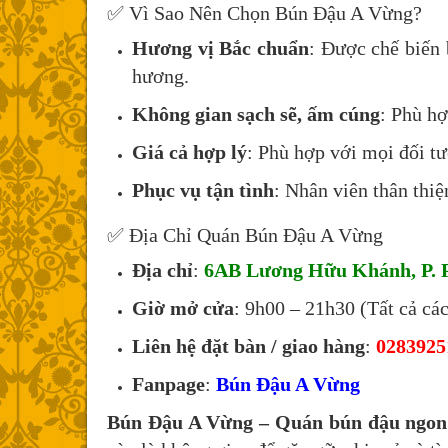
✅ Vì Sao Nên Chọn Bún Đậu A Vừng?
Hương vị Bắc chuẩn
: Được chế biến
hương.
Không gian sạch sẽ, ấm cúng
: Phù hợ
Giá cả hợp lý
: Phù hợp với mọi đối t
Phục vụ tận tình
: Nhân viên thân thiệ
✅ Địa Chỉ Quán Bún Đậu A Vừng
Địa chỉ
:
6AB Lương Hữu Khánh, P. 
Giờ mở cửa
: 9h00 – 21h30 (Tất cả cá
Liên hệ đặt bàn / giao hàng
:
0283925
Fanpage
:
Bún Đậu A Vừng
Bún Đậu A Vừng – Quán bún đậu ngon