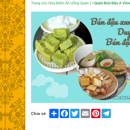
Trang chủ
/
Địa Điểm Ăn Uống Quận 1
/
Quán Bún Đậu A Vừn
Share
Facebook
Twitter
Email
Pinterest
Telegram
Chia sẻ