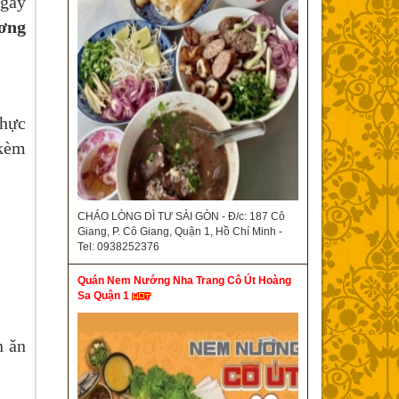
ngay
ơng
thực
 kèm
CHÁO LÒNG DÌ TƯ SÀI GÒN - Đ/c: 187 Cô
Giang, P. Cô Giang, Quận 1, Hồ Chí Minh -
Tel: 0938252376
Quán Nem Nướng Nha Trang Cô Út Hoàng
Sa Quận 1
n ăn