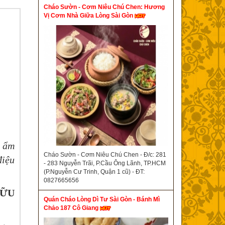
Cháo Sườn - Cơm Niêu Chú Chen: Hương
Vị Cơm Nhà Giữa Lòng Sài Gòn
á ẩm
Cháo Sườn - Cơm Niêu Chú Chen - Đ/c: 281
điệu
- 283 Nguyễn Trãi, P.Cầu Ông Lãnh, TP.HCM
(P.Nguyễn Cư Trinh, Quận 1 cũ) - ĐT:
0827665656
HỮU
Quán Cháo Lòng Dì Tư Sài Gòn - Bánh Mì
Chảo 187 Cô Giang