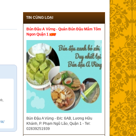
TIN CÙNG LOẠI
Bún Đậu A Vừng - Quán Bún Đậu Mắm Tôm
Ngon Quận 1
o,
Bún Đậu A Vừng - Đ/c: 6AB, Lương Hữu
hk/
Khánh, P. Phạm Ngũ Lão, Quận 1 - Tel:
02839251939