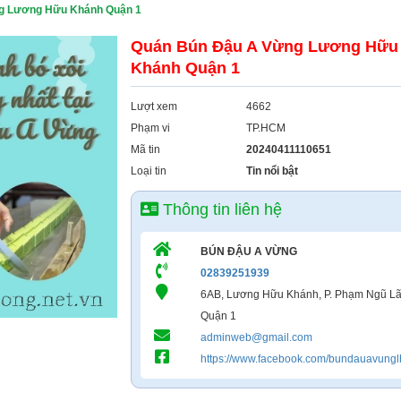
g Lương Hữu Khánh Quận 1
Quán Bún Đậu A Vừng Lương Hữu
Khánh Quận 1
Lượt xem
4662
Phạm vi
TP.HCM
Mã tin
20240411110651
Loại tin
Tin nổi bật
Thông tin liên hệ
BÚN ĐẬU A VỪNG
02839251939
6AB, Lương Hữu Khánh, P. Phạm Ngũ Lã
Quận 1
adminweb@gmail.com
https://www.facebook.com/bundauavungl