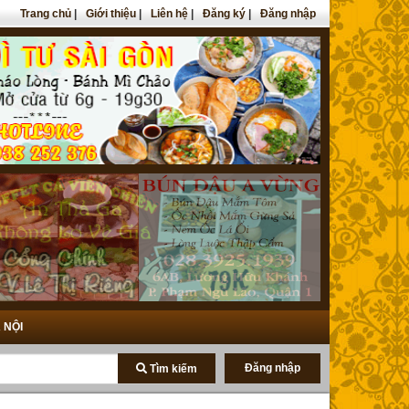
Trang chủ
|
Giới thiệu
|
Liên hệ
|
Đăng ký
|
Đăng nhập
 NỘI
Đăng nhập
Tìm kiếm