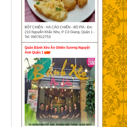
BỘT CHIÊN - HÁ CẢO CHIÊN - BÒ PÍA - Đ/c:
210 Nguyễn Khắc Nhu, P. Cô Giang, Quận 1 -
Tel: 0907812753
Quán Bánh Xèo Ăn Ghiền Sương Nguyệt
Ánh Quận 1