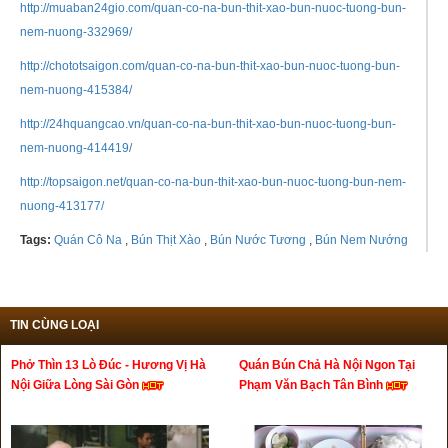
http://muaban24gio.com/quan-co-na-bun-thit-xao-bun-nuoc-tuong-bun-
nem-nuong-332969/
http://chototsaigon.com/quan-co-na-bun-thit-xao-bun-nuoc-tuong-bun-
nem-nuong-415384/
http://24hquangcao.vn/quan-co-na-bun-thit-xao-bun-nuoc-tuong-bun-
nem-nuong-414419/
http://topsaigon.net/quan-co-na-bun-thit-xao-bun-nuoc-tuong-bun-nem-
nuong-413177/
Tags:
Quán Cô Na
,
Bún Thịt Xào
,
Bún Nước Tương
,
Bún Nem Nướng
TIN CÙNG LOẠI
Phở Thìn 13 Lò Đúc - Hương Vị Hà
Quán Bún Chả Hà Nội Ngon Tại
Nội Giữa Lòng Sài Gòn
Phạm Văn Bạch Tân Bình