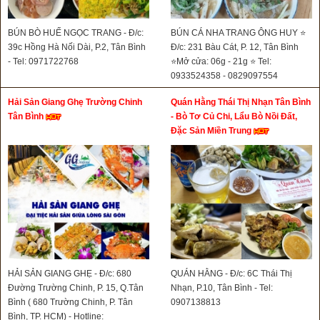
BÚN BÒ HUẾ NGỌC TRANG - Đ/c:
BÚN CÁ NHA TRANG ÔNG HUY ⭐
39c Hồng Hà Nối Dài, P.2, Tân Bình
Đ/c: 231 Bàu Cát, P. 12, Tân Bình
- Tel: 0971722768
⭐Mở cửa: 06g - 21g ⭐ Tel:
0933524358 - 0829097554
Hải Sản Giang Ghẹ Trường Chinh
Quán Hằng Thái Thị Nhạn Tân Bình
Tân Bình
- Bò Tơ Củ Chi, Lẩu Bò Nồi Đất,
Đặc Sản Miền Trung
HẢI SẢN GIANG GHẸ - Đ/c: 680
QUÁN HẰNG - Đ/c: 6C Thái Thị
Đường Trường Chinh, P. 15, Q.Tân
Nhạn, P.10, Tân Bình - Tel:
Bình ( 680 Trường Chinh, P. Tân
0907138813
Bình, TP. HCM) - Hotline: