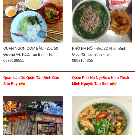
QUÁN NGON CƠM BẮC - Đ/c: 50
PHỞ HÀ NỘI - Đ/c: 32 Phan Đình
Đường A4, P.12, Tân Bình - Tel:
Giót, P.2, Tân Bình - Tel:
0989166555
0908154355
Quán Lẩu Dê Quận Tân Bình Gần
Quán Phở Hà Nội Đức Hiền Thích
Sân Bay
Minh Nguyệt Tân Bình