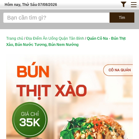
Hôm nay, Thứ Sáu 07/08/2026
Trang chủ
ĐỊA ĐIỂM ĂN UỐNG SÀI GÒN
Bánh - Đồ Ăn Vặt
Trang chủ
/
Địa Điểm Ăn Uống Quận Tân Bình
/
Quán Cô Na - Bún Thịt
Xào, Bún Nước Tương, Bún Nem Nướng
Thực Phẩm Nông Hải Sản
TOP QUÁN ĂN
ĐỊA ĐIỂM ĂN UỐNG HÀ NỘI