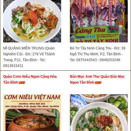
MÌ QUẢNG MIỀN TRUNG (Quán
Bò Tơ Tây Ninh Cảng Thu - Đ/c: 39
Nghiêm Cũ) - Đ/c: 276 Võ Thành
Ngô Thị Thu Minh, P.2, Tân Bình -
Trang, P.11, Tân Bình - Tel:
Tel: 0975443543 - 0948253248
0913615411
Quán Cơm Niêu Ngon Cộng Hòa
Bún Mọc Anh Thư Quán Bún Mọc
Tân Bình
Ngon Tân Bình