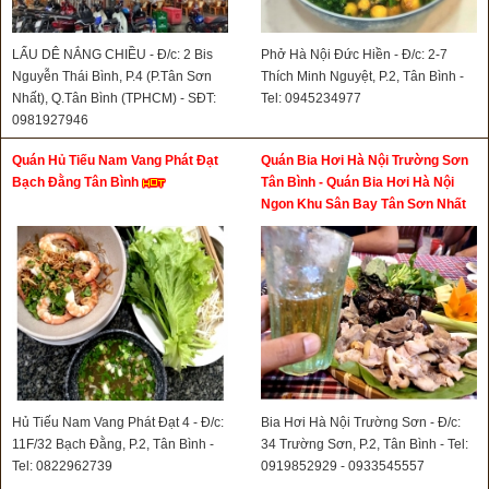
LẨU DÊ NẮNG CHIỀU - Đ/c: 2 Bis
Phở Hà Nội Đức Hiền - Đ/c: 2-7
Nguyễn Thái Bình, P.4 (P.Tân Sơn
Thích Minh Nguyệt, P.2, Tân Bình -
Nhất), Q.Tân Bình (TPHCM) - SĐT:
Tel: 0945234977
0981927946
Quán Hủ Tiếu Nam Vang Phát Đạt
Quán Bia Hơi Hà Nội Trường Sơn
Bạch Đằng Tân Bình
Tân Bình - Quán Bia Hơi Hà Nội
Ngon Khu Sân Bay Tân Sơn Nhất
Hủ Tiếu Nam Vang Phát Đạt 4 - Đ/c:
Bia Hơi Hà Nội Trường Sơn - Đ/c:
11F/32 Bạch Đằng, P.2, Tân Bình -
34 Trường Sơn, P.2, Tân Bình - Tel:
Tel: 0822962739
0919852929 - 0933545557