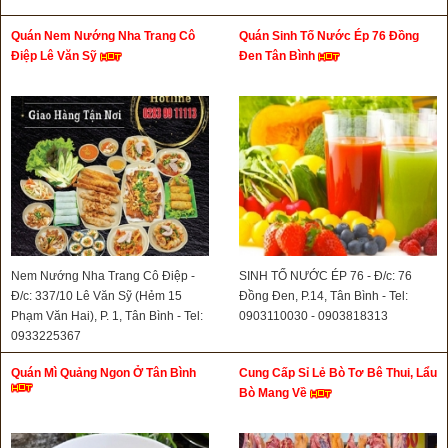
Quán Nem Nướng Nha Trang Cô
Quán Sinh Tố Nước Ép 76 Đồng
Điệp Lê Văn Sỹ
Đen Tân Bình
Nem Nướng Nha Trang Cô Điệp -
SINH TỐ NƯỚC ÉP 76 - Đ/c: 76
Đ/c: 337/10 Lê Văn Sỹ (Hẻm 15
Đồng Đen, P.14, Tân Bình - Tel:
Phạm Văn Hai), P. 1, Tân Bình - Tel:
0903110030 - 0903818313
0933225367
Quán Mì Quảng Ngon Ở Tân Bình
Cung Cấp Sỉ Lẻ Bò Tơ Bê Thui, Lẩu
Bò Mang Về