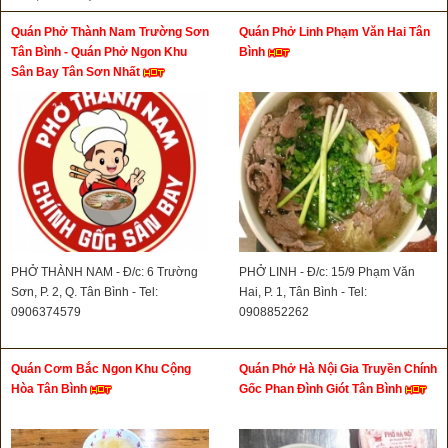
0961727179
Quán Phở Thành Nam Trường Sơn
Quán Phở Linh Phạm Văn Hai Tân
Tân Bình - Quán Phở Ngon Khu
Bình
Sân Bay Tân Sơn Nhất
PHỞ THÀNH NAM - Đ/c: 6 Trường
PHỞ LINH - Đ/c: 15/9 Phạm Văn
Sơn, P. 2, Q. Tân Bình - Tel:
Hai, P. 1, Tân Bình - Tel:
0906374579
0908852262
Quán Cơm Bắc Ngon Khu Cộng
Quán Phở Hà Nội Gia Truyền Chính
Hòa Tân Bình
Gốc Phan Đình Giót Tân Bình