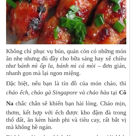
Không chỉ phục vụ bún, quán còn có những món
ăn nhẹ nhưng đủ đầy cho bữa sáng hay xế chiều
như b
ánh mì ốp la, bánh mì cá mòi
– đơn giản,
nhanh gọn mà lại ngon miệng.
Đặc biệt, nếu bạn là tín đồ của món cháo, thì
cháo ếch, cháo gà Singapore và cháo hàu
tại
Cô
Na
chắc chắn sẽ khiến bạn hài lòng. Cháo mịn,
thơm, kết hợp với ếch được kho đậm đà trong
thố đất, ăn kèm hành phi và tiêu cay, rất bắt vị
mà không hề ngán.