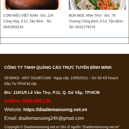
CƠM NIÊU VIỆT NAM - Đ/c: 234
BÚN MỌC ANH THƯ - Đ/c: 79
Cộng Hòa, P.12, Tân Bình - Tel:
Trương Công Định, P.14, Tân Bình -
0941855234
Tel: 0932179378
CÔNG TY TNHH QUẢNG CÁO TRỰC TUYẾN BÌNH MINH
Số ĐKKD - MST: 0310871409 - Ngày cấp: 23/05/2011 – Do Sở Kế Hoạch
Đầu Tư-TP.HCM cấp
Đ/c: 118/1/9 Lê Văn Thọ, P.11, Q. Gò Vấp, TP.HCM
Hotline: 0948.968.238
Website:
https://diadiemanuong.net.vn
Email:
diadiemanuong24h@gmail.com
Copyright © Diadiemanuong.net.vn Ghi rõ nguồn “Diadiemanuong.net.vn”