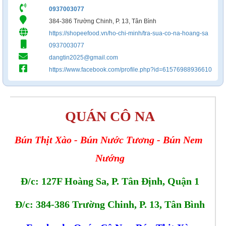
0937003077
384-386 Trường Chinh, P. 13, Tân Bình
https://shopeefood.vn/ho-chi-minh/tra-sua-co-na-hoang-sa
0937003077
dangtin2025@gmail.com
https://www.facebook.com/profile.php?id=61576988936610
QUÁN CÔ NA
Bún Thịt Xào - Bún Nước Tương - Bún Nem 
Nướng
Đ/c: 127F Hoàng Sa, P. Tân Định, Quận 1
Đ/c: 384-386 Trường Chinh, P. 13, Tân Bình