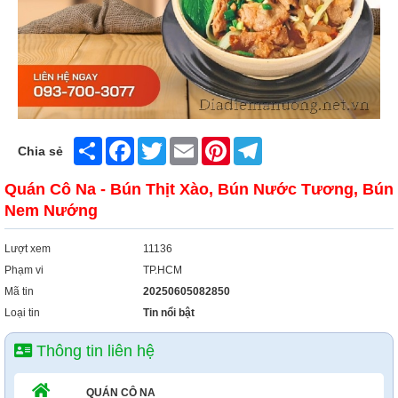
Share
Facebook
Twitter
Email
Pinterest
Telegram
Chia sẻ
Quán Cô Na - Bún Thịt Xào, Bún Nước Tương, Bún
Nem Nướng
Lượt xem
11136
Phạm vi
TP.HCM
Mã tin
20250605082850
Loại tin
Tin nổi bật
Thông tin liên hệ
QUÁN CÔ NA