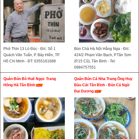
Phở Thìn 13 Lò Đúc - Đ/c: Số 1
Bún Chả Hà Nội Hằng Nga - Đ/c:
Quách Văn Tuấn, P. Bảy Hiền, TP.
424/2 Phạm Văn Bạch, P.Tân Sơn
Hồ Chí Minh - ĐT: 0355161688
(P.15 Cũ), Tân Bình - Tel:
0984757551
Quán Bún Bò Huế Ngọc Trang
Quán Bún Cá Nha Trang Ông Huy
Hồng Hà Tân Bình
Bàu Cát Tân Bình - Bún Cá Ngừ
Đại Dương