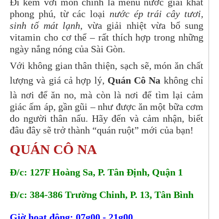
Đi kèm với món chính là menu nước giải khát
phong phú, từ các loại
nước ép trái cây tươi,
sinh tố mát lạnh
, vừa giải nhiệt vừa bổ sung
vitamin cho cơ thể – rất thích hợp trong những
ngày nắng nóng của Sài Gòn.
Với không gian thân thiện, sạch sẽ, món ăn chất
lượng và giá cả hợp lý,
Quán Cô Na
không chỉ
là nơi để ăn no, mà còn là nơi để tìm lại cảm
giác ấm áp, gần gũi – như được ăn một bữa cơm
do người thân nấu. Hãy đến và cảm nhận, biết
đâu đây sẽ trở thành “quán ruột” mới của bạn!
QUÁN CÔ NA
Đ/c: 127F Hoàng Sa, P. Tân Định, Quận 1
Đ/c: 384-386 Trường Chinh, P. 13, Tân Bình 
Giờ hoạt động: 07g00 - 21g00