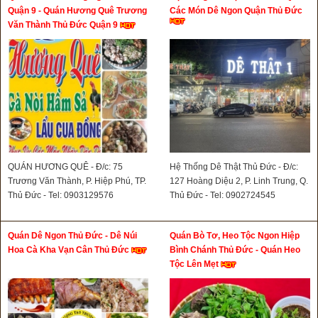
Quận 9 - Quán Hương Quê Trương
Các Món Dê Ngon Quận Thủ Đức
Văn Thành Thủ Đức Quận 9
QUÁN HƯƠNG QUÊ - Đ/c: 75
Hệ Thống Dê Thật Thủ Đức - Đ/c:
Trương Văn Thành, P. Hiệp Phú, TP.
127 Hoàng Diệu 2, P. Linh Trung, Q.
Thủ Đức - Tel: 0903129576
Thủ Đức - Tel: 0902724545
Quán Dê Ngon Thủ Đức - Dê Núi
Quán Bò Tơ, Heo Tộc Ngon Hiệp
Hoa Cà Kha Vạn Cân Thủ Đức
Bình Chánh Thủ Đức - Quán Heo
Tộc Lên Mẹt