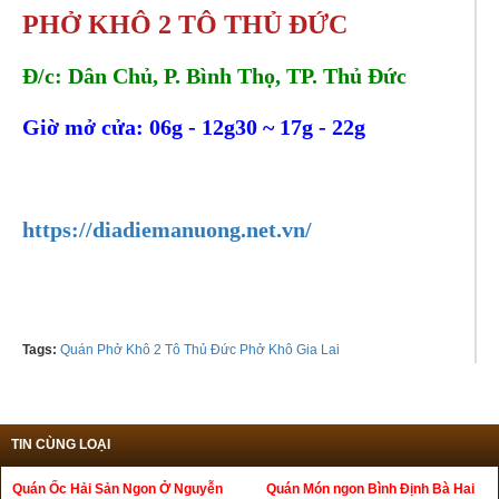
PHỞ KHÔ 2 TÔ THỦ ĐỨC
Đ/c: Dân Chủ, P. Bình Thọ, TP. Thủ Đức
Giờ mở cửa: 06g - 12g30 ~ 17g - 22g
Tel:
0949032009 - 0393666216
https://diadiemanuong.net.vn/
Tags:
Quán Phở Khô 2 Tô Thủ Đức Phở Khô Gia Lai
TIN CÙNG LOẠI
Quán Ốc Hải Sản Ngon Ở Nguyễn
Quán Món ngon Bình Định Bà Hai