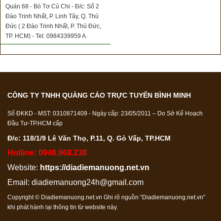
Quán 68 - Bò Tơ Củ Chi - Đ/c: Số 2
Đào Trinh Nhất, P. Linh Tây, Q. Thủ
Đức ( 2 Đào Trinh Nhất, P. Thủ Đức,
TP. HCM) - Tel: 0984339959 A.
Trọng - 0973613831 A. Sơn
CÔNG TY TNHH QUẢNG CÁO TRỰC TUYẾN BÌNH MINH
Số ĐKKD - MST: 0310871409 - Ngày cấp: 23/05/2011 – Do Sở Kế Hoạch
Đầu Tư-TP.HCM cấp
Đ/c: 118/1/9 Lê Văn Thọ, P.11, Q. Gò Vấp, TP.HCM
Hotline: 0948.968.238
Website:
https://diadiemanuong.net.vn
Email:
diadiemanuong24h@gmail.com
Copyright © Diadiemanuong.net.vn Ghi rõ nguồn “Diadiemanuong.net.vn”
khi phát hành lại thông tin từ website này.