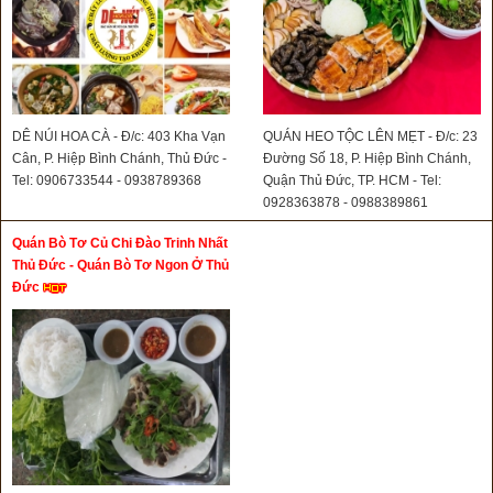
DÊ NÚI HOA CÀ - Đ/c: 403 Kha Vạn
QUÁN HEO TỘC LÊN MẸT - Đ/c: 23
Cân, P. Hiệp Bình Chánh, Thủ Đức -
Đường Số 18, P. Hiệp Bình Chánh,
Tel: 0906733544 - 0938789368
Quận Thủ Đức, TP. HCM - Tel:
0928363878 - 0988389861
Quán Bò Tơ Củ Chi Đào Trinh Nhất
Thủ Đức - Quán Bò Tơ Ngon Ở Thủ
Đức