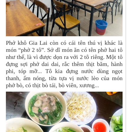
Phở khô Gia Lai còn có cái tên thú vị khác là
món “phở 2 tô”. Sở dĩ món ăn có tên phở hai tô
như thế, là vì được dọn ra với 2 tô riêng. Một tô
đựng sợi phở dai dai, rắc thêm thịt băm, hành
phi, tóp mỡ... Tô kia đựng nước dùng ngọt
thanh, ấm nóng, từa tựa vị nước lèo của món
phở bò, có thịt bò tái, bò viên, xương...