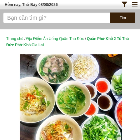
Hôm nay, Thứ Bảy 08/08/2026
Trang chủ
ĐỊA ĐIỂM ĂN UỐNG SÀI GÒN
Bánh - Đồ Ăn Vặt
Trang chủ
/
Địa Điểm Ăn Uống Quận Thủ Đức
/
Quán Phở Khô 2 Tô Thủ
Đức Phở Khô Gia Lai
Thực Phẩm Nông Hải Sản
TOP QUÁN ĂN
ĐỊA ĐIỂM ĂN UỐNG HÀ NỘI