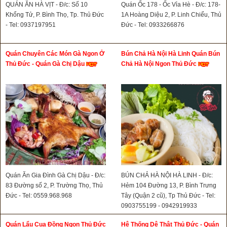
QUÁN ĂN HÀ VỊT - Đ/c: Số 10
Quán Ốc 178 - Ốc Vỉa Hè - Đ/c: 178-
Khổng Tử, P. Bình Thọ, Tp. Thủ Đức
1A Hoàng Diệu 2, P. Linh Chiểu, Thủ
- Tel: 0937197951
Đức - Tel: 0933266876
Quán Chuyên Các Món Gà Ngon Ở
Bún Chả Hà Nội Hà Linh Quán Bún
Thủ Đức - Quán Gà Chị Dậu
Chả Hà Nội Ngon Thủ Đức
Quán Ăn Gia Đình Gà Chị Dậu - Đ/c:
BÚN CHẢ HÀ NỘI HÀ LINH - Đ/c:
83 Đường số 2, P. Trường Thọ, Thủ
Hẻm 104 Đường 13, P. Bình Trưng
Đức - Tel: 0559.968.968
Tây (Quận 2 cũ), Tp Thủ Đức - Tel:
0903755199 - 0942919933
Quán Lẩu Cua Đồng Ngon Thủ Đức
Hệ Thống Dê Thật Thủ Đức - Quán