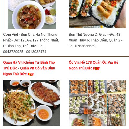
Cơm Việt - Bún Chả Hà Nội Thống
Bún Thịt Nướng Dì Giao - Đ/c: 43
Nhất - Đ/c: 123A & 127 Thống Nhất,
Xuân Thủy, P. Thảo Điền, Quận 2 -
P. Bình Thọ, Thủ Đức - Tel:
Tel: 0763836639
0943720925 - 0913032474 -
0898868939- 0816681166
Quán Hà Vịt Khổng Tử Bình Thọ
Ốc Vỉa Hè 178 Quán Ốc Vỉa Hè
Thủ Đức - Quán Vịt Cỏ Vân Đình
Ngon Thủ Đức
Ngon Thủ Đức