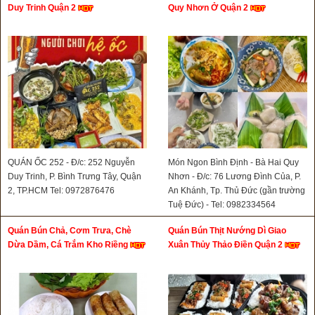
Duy Trinh Quận 2
Quy Nhơn Ở Quận 2
QUÁN ỐC 252 - Đ/c: 252 Nguyễn
Món Ngon Bình Định - Bà Hai Quy
Duy Trinh, P. Bình Trưng Tây, Quận
Nhơn - Đ/c: 76 Lương Đình Của, P.
2, TP.HCM Tel: 0972876476
An Khánh, Tp. Thủ Đức (gần trường
Tuệ Đức) - Tel: 0982334564
Quán Bún Chả, Cơm Trưa, Chè
Quán Bún Thịt Nướng Dì Giao
Dừa Dầm, Cá Trắm Kho Riềng
Xuân Thủy Thảo Điền Quận 2