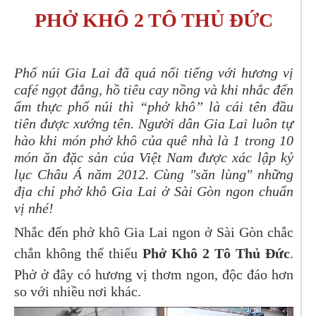
PHỞ KHÔ 2 TÔ THỦ ĐỨC
Phố núi Gia Lai đã quá nổi tiếng với hương vị
café ngọt đắng, hồ tiêu cay nồng và khi nhắc đến
ẩm thực phố núi thì “phở khô” là cái tên đầu
tiên được xướng tên. Người dân Gia Lai luôn tự
hào khi món phở khô của quê nhà là 1 trong 10
món ăn đặc sản của Việt Nam được xác lập kỷ
lục Châu Á năm 2012. Cùng "săn lùng" những
địa chỉ phở khô Gia Lai ở Sài Gòn ngon chuẩn
vị nhé!
Nhắc đến phở khô Gia Lai ngon ở Sài Gòn chắc
chắn không thể thiếu
Phở Khô 2 Tô Thủ Đức
.
Phở ở đây có hương vị thơm ngon, độc đáo hơn
so với nhiều nơi khác.