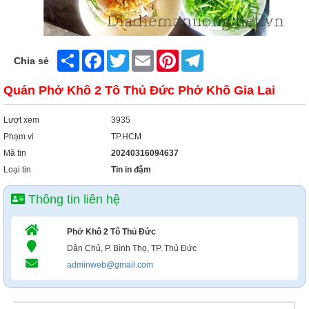
Share
Facebook
Twitter
Email
Pinterest
Telegram
Chia sẻ
Quán Phở Khô 2 Tô Thủ Đức Phở Khô Gia Lai
Lượt xem
3935
Phạm vi
TP.HCM
Mã tin
20240316094637
Loại tin
Tin in đậm
Thông tin liên hệ
Phở Khô 2 Tô Thủ Đức
Dân Chủ, P. Bình Thọ, TP. Thủ Đức
adminweb@gmail.com