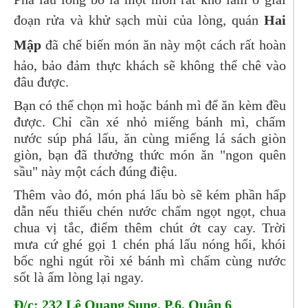
đoạn rửa và khử sạch mùi của lòng, quán
Hai
Mập
đã chế biến món ăn này một cách rất hoàn
hảo, bảo đảm thực khách sẽ không thể chê vào
đâu được.
Bạn có thể chọn mì hoặc bánh mì để ăn kèm đều
được. Chỉ cần xé nhỏ miếng bánh mì, chấm
nước súp phá lấu, ăn cùng miếng lá sách giòn
giòn, bạn đã thưởng thức món ăn "ngon quên
sầu" này một cách đúng điệu.
Thêm vào đó, món phá lấu bò sẽ kém phần hấp
dẫn nếu thiếu chén nước chấm ngọt ngọt, chua
chua vị tắc, điểm thêm chút ớt cay cay. Trời
mưa cứ ghé gọi 1 chén phá lấu nóng hổi, khói
bốc nghi ngút rồi xé bánh mì chấm cùng nước
sốt là ấm lòng lại ngay.
Đ/c: 232 Lê Quang Sung, P.6, Quận 6