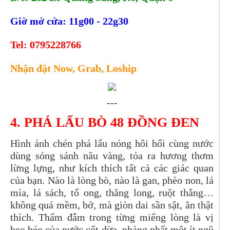
Giờ mở cửa: 11g00 - 22g30
Tel:
0795228766
Nhận đặt Now, Grab, Loship
---
4.
PHÁ LẤU BÒ 48 ĐỒNG ĐEN
Hình ảnh chén phá lấu nóng hôi hổi cùng nước
dùng sóng sánh nâu vàng, tỏa ra hương thơm
lừng lựng, như kích thích tất cả các giác quan
của bạn. Nào là lòng bò, nào là gan, phèo non, lá
mía, lá sách, tổ ong, thăng long, ruột thẳng…
không quá mềm, bở, mà giòn dai sần sật, ăn thật
thích. Thấm đẫm trong từng miếng lòng là vị
beo béo của nước cốt dừa, phảng phất một ít ngũ