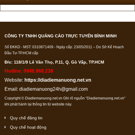
CÔNG TY TNHH QUẢNG CÁO TRỰC TUYẾN BÌNH MINH
Số ĐKKD - MST: 0310871409 - Ngày cấp: 23/05/2011 – Do Sở Kế Hoạch
Đầu Tư-TP.HCM cấp
Đ/c: 118/1/9 Lê Văn Thọ, P.11, Q. Gò Vấp, TP.HCM
Hotline: 0948.968.238
Website:
https://diadiemanuong.net.vn
Email:
diadiemanuong24h@gmail.com
Copyright © Diadiemanuong.net.vn Ghi rõ nguồn “Diadiemanuong.net.vn”
khi phát hành lại thông tin từ website này.
Quy chế đăng tin
Quy chế hoạt động