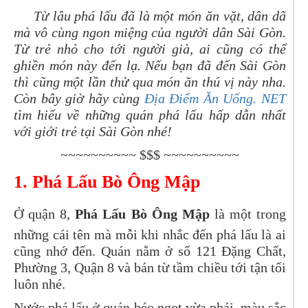
Từ lâu phá lấu đã là một món ăn vặt, dân dã
mà vô cùng ngon miệng của người dân Sài Gòn.
Từ trẻ nhỏ cho tới người già, ai cũng có thể
ghiền món này đến lạ. Nếu bạn đã đến Sài Gòn
thì cũng một lần thử qua món ăn thú vị này nha.
Còn bây giờ hãy cùng
Địa Điểm Ăn Uống. NET
tìm hiểu về những quán phá lấu hấp dẫn nhất
với giới trẻ tại Sài Gòn nhé!
~~~~~~~~~~ $$$ ~~~~~~~~~~
1. Phá Lấu Bò Ông Mập
Ở quận 8,
Phá Lấu Bò Ông Mập
là một trong
những cái tên mà mỗi khi nhắc đến phá lấu là ai
cũng nhớ đến. Quán nằm ở số 121 Đặng Chất,
Phường 3, Quận 8 và bán từ tầm chiều tới tận tối
luôn nhé.
Nước phá lấu ở quán béo ngọt vừa phải, màu sắc