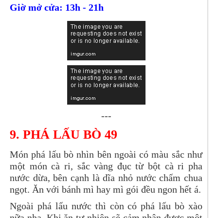
Giờ mở cửa: 13h - 21h
---
9. PHÁ LẤU BÒ 49
Món phá lấu bò nhìn bên ngoài có màu sắc như
một món cà ri, sắc vàng đục từ bột cà ri pha
nước dừa, bên cạnh là dĩa nhỏ nước chấm chua
ngọt. Ăn với bánh mì hay mì gói đều ngon hết á.
Ngoài phá lấu nước thì còn có phá lấu bò xào
nữa nha. Khi ăn tự nhiên sẽ cảm nhận được một