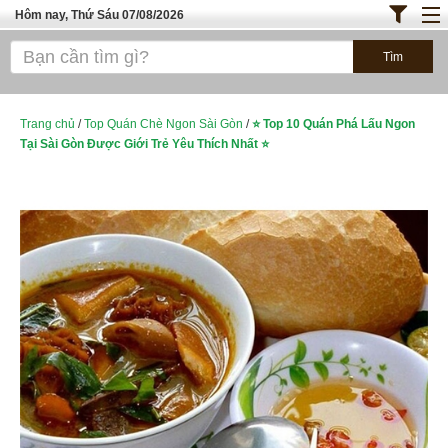
Hôm nay, Thứ Sáu 07/08/2026
Trang chủ
ĐỊA ĐIỂM ĂN UỐNG SÀI GÒN
Bánh - Đồ Ăn Vặt
Trang chủ
/
Top Quán Chè Ngon Sài Gòn
/
⭐ Top 10 Quán Phá Lấu Ngon
Tại Sài Gòn Được Giới Trẻ Yêu Thích Nhất ⭐
Thực Phẩm Nông Hải Sản
TOP QUÁN ĂN
ĐỊA ĐIỂM ĂN UỐNG HÀ NỘI