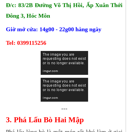
Đ/c: 83/2B Đường Võ Thị Hồi, Ấp Xuân Thới
Đông 3, Hóc Môn
Giờ mở cửa: 14g00 - 22g00 hàng ngày
Tel:
0399115256
---
3. Phá Lấu Bò Hai Mập
Phá lấu lòng bò là một món rất khó làm ở giai