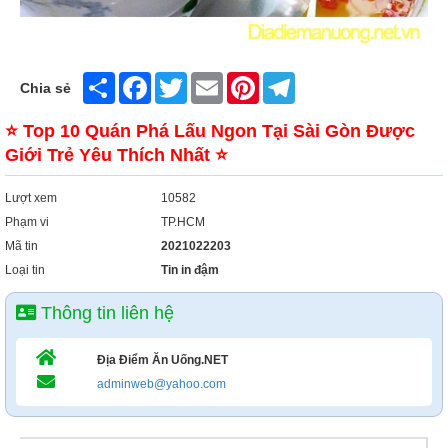
Share
Facebook
Twitter
Email
Pinterest
Telegram
Chia sẻ
⭐ Top 10 Quán Phá Lấu Ngon Tại Sài Gòn Được
Giới Trẻ Yêu Thích Nhất ⭐
Lượt xem
10582
Phạm vi
TP.HCM
Mã tin
2021022203
Loại tin
Tin in đậm
Thông tin liên hệ
Địa Điểm Ăn Uống.NET
adminweb@yahoo.com