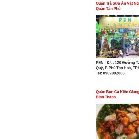
Quán Trà Sữa Ăn Vặt Ng
Quận Tân Phú
PEN - Đ/c: 120 Đường T
Quý, P. Phú Thọ Hoà, TP
Tel: 0969892066
Quán Bún Cá Kiên Gian
Bình Thạnh