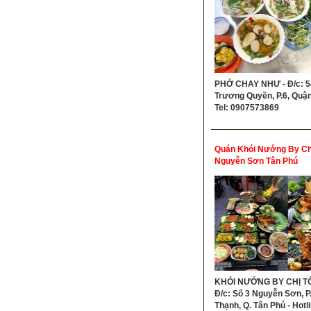
PHỞ CHAY NHƯ - Đ/c: 5
Trương Quyền, P.6, Quận
Tel: 0907573869
Quán Khói Nướng By Chị
Nguyễn Sơn Tân Phú
KHÓI NƯỚNG BY CHỊ TÔ
Đ/c: Số 3 Nguyễn Sơn, P
Thạnh, Q. Tân Phú - Hotli