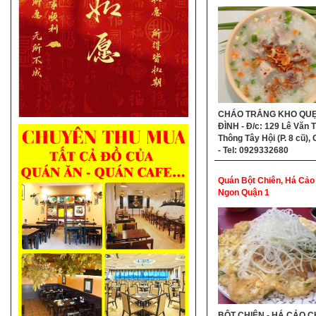
CHÁO TRẮNG KHO QUẸ
ĐÌNH - Đ/c: 129 Lê Văn T
Thông Tây Hội (P. 8 cũ),
- Tel: 0929332680
Quán Bột Chiên, Há Cảo
Ngon Quận 1
BỘT CHIÊN - HÁ CẢO CH