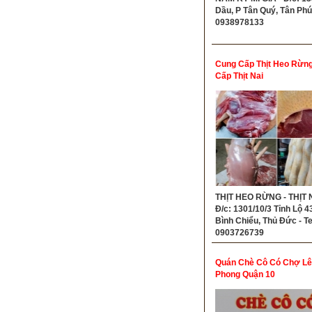
Dầu, P Tân Quý, Tân Phú 
0938978133
Cung Cấp Thịt Heo Rừng
Cấp Thịt Nai
THỊT HEO RỪNG - THỊT N
Đ/c: 1301/10/3 Tỉnh Lộ 43
Bình Chiểu, Thủ Đức - Te
0903726739
Quán Chè Cô Có Chợ Lê
Phong Quận 10