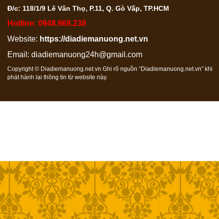
Đ/c: 118/1/9 Lê Văn Thọ, P.11, Q. Gò Vấp, TP.HCM
Hotline: 0948.968.238
Website:
https://diadiemanuong.net.vn
Email:
diadiemanuong24h@gmail.com
Copyright © Diadiemanuong.net.vn Ghi rõ nguồn “Diadiemanuong.net.vn” khi
phát hành lại thông tin từ website này.