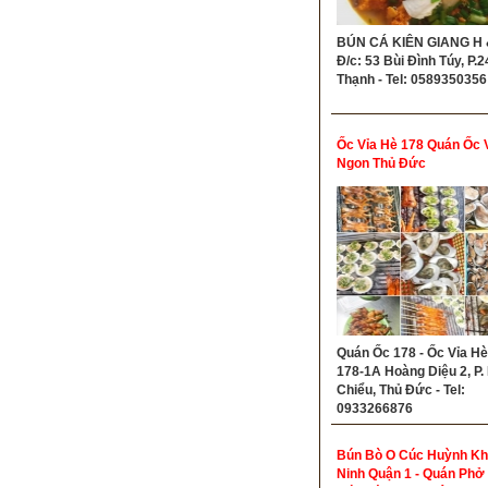
BÚN CÁ KIÊN GIANG H &
Đ/c: 53 Bùi Đình Túy, P.2
Thạnh - Tel: 0589350356
Ốc Vỉa Hè 178 Quán Ốc 
Ngon Thủ Đức
Quán Ốc 178 - Ốc Vỉa Hè 
178-1A Hoàng Diệu 2, P. 
Chiểu, Thủ Đức - Tel:
0933266876
Bún Bò O Cúc Huỳnh K
Ninh Quận 1 - Quán Phở