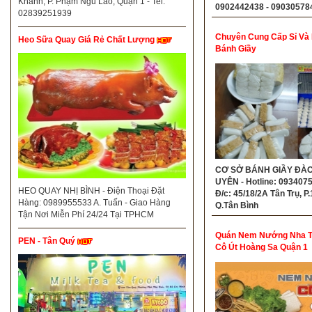
Khánh, P. Phạm Ngũ Lão, Quận 1 - Tel:
0902442438 - 09030578
02839251939
Chuyên Cung Cấp Sỉ Và 
Heo Sữa Quay Giá Rẻ Chất Lượng
Bánh Giầy
CƠ SỞ BÁNH GIẦY ĐÀ
UYÊN - Hotline: 093407
HEO QUAY NHỊ BÌNH - Điện Thoại Đặt
Đ/c: 45/18/2A Tân Trụ, P.
Hàng: 0989955533 A. Tuấn - Giao Hàng
Q.Tân Bình
Tận Nơi Miễn Phí 24/24 Tại TPHCM
Quán Nem Nướng Nha T
PEN - Tân Quý
Cô Út Hoàng Sa Quận 1