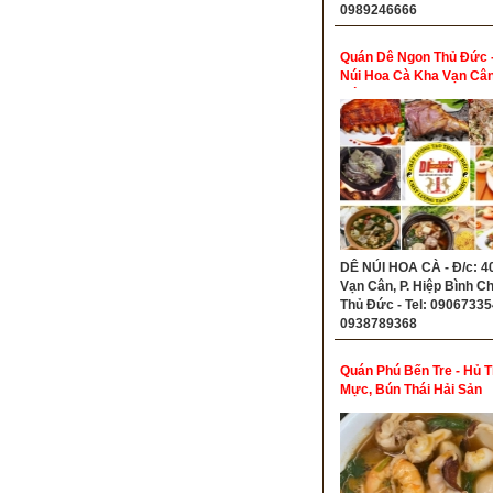
0989246666
Quán Dê Ngon Thủ Đức 
Núi Hoa Cà Kha Vạn Câ
Đức
DÊ NÚI HOA CÀ - Đ/c: 4
Vạn Cân, P. Hiệp Bình C
Thủ Đức - Tel: 09067335
0938789368
Quán Phú Bến Tre - Hủ T
Mực, Bún Thái Hải Sản