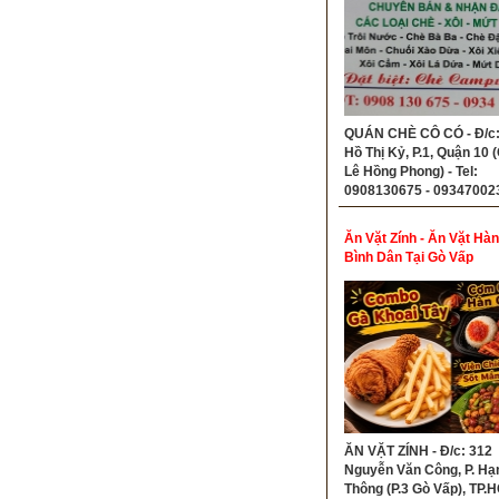
QUÁN CHÈ CÔ CÓ - Đ/c:
Hồ Thị Kỷ, P.1, Quận 10 
Lê Hồng Phong) - Tel:
0908130675 - 09347002
Ăn Vặt Zính - Ăn Vặt Hà
Bình Dân Tại Gò Vấp
ĂN VẶT ZÍNH - Đ/c: 312
Nguyễn Văn Công, P. Hạ
Thông (P.3 Gò Vấp), TP.