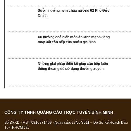
Sườn nướng nem chua nướng 62 Phó Đức
Chính
Xu hướng chế biến món ăn lành mạnh đang
thay đổi căn bếp của nhiều gia đình
Những giải pháp thiết kế giúp căn bếp luôn
thông thoáng dù sử dụng thường xuyên
CÔNG TY TNHH QUẢNG CÁO TRỰC TUYẾN BÌNH MINH
Số ĐKKD - MST: 0310871409 - Ngày cấp: 23/05/2011 – Do Sở Kế Hoạch Đầu
Tư-TP.HCM cấp