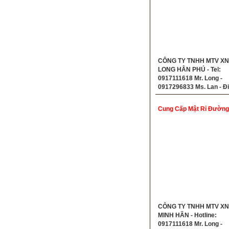
CÔNG TY TNHH MTV X
LONG HÂN PHÚ - Tel:
0917111618 Mr. Long -
0917296833 Ms. Lan - Đị
85/10 Trần Chánh Chiếu, 
Q.5 , TP.HCM
Cung Cấp Mật Rỉ Đường
CÔNG TY TNHH MTV X
MINH HÂN - Hotline:
0917111618 Mr. Long -