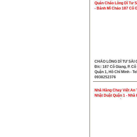
Quán Cháo Lòng Dì Tư S
- Bánh Mì Chảo 187 Cô 
CHÁO LÒNG DÌ TƯ SÀI 
Đ/c: 187 Cô Giang, P. Cô
Quận 1, Hồ Chí Minh - Tel
0938252376
Nhà Hàng Chay Việt An 
Nhật Duật Quận 1 - Nhà
Chay Ngon Quận 1