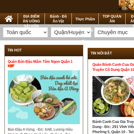
ĐỊA ĐIỂM
Bánh - Đồ
TOP QUÁN
Đ
Thực Phẩm
ĂN UỐNG
Ăn Vặt
ĂN
Ă
SÀI GÒN
Nông Hải
Sản
TIN HOT
TIN NỔI BẬT
Quán Bún Đậu Mắm Tôm Ngon Quận 1
Quán Bánh Canh Cua Gi
Truyền Cô Dung Quận 1
Bánh Canh Cua Gia Tru
Dung - Đ/c: 291 Vĩnh Viễ
Bún Đậu A Vừng - Đ/c: 6AB, Lương Hữu
Phường 5, Quận 10 - Tel