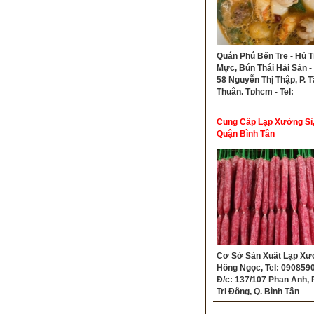
Quán Phú Bến Tre - Hủ T
Mực, Bún Thái Hải Sản - 
58 Nguyễn Thị Thập, P. T
Thuận, Tphcm - Tel:
0907399062
Cung Cấp Lạp Xưởng Sỉ,
Quận Bình Tân
Cơ Sở Sản Xuất Lạp Xư
Hồng Ngọc, Tel: 090859
Đ/c: 137/107 Phan Anh, P
Trị Đông, Q. Bình Tân