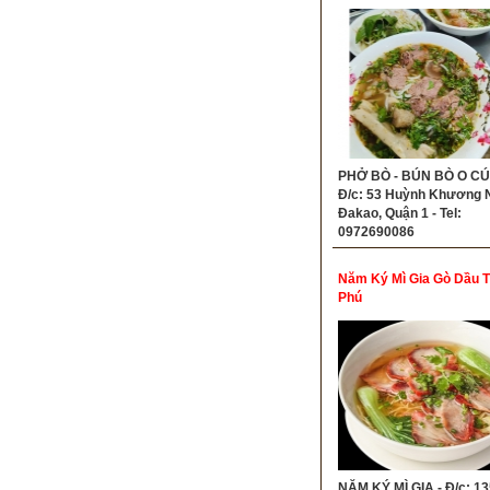
Bún Bò Ngon Quận 1
PHỞ BÒ - BÚN BÒ O CÚ
Đ/c: 53 Huỳnh Khương Ni
Đakao, Quận 1 - Tel:
0972690086
Năm Ký Mì Gia Gò Dầu 
Phú
NĂM KÝ MÌ GIA - Đ/c: 1