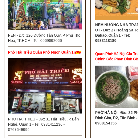
NEM NƯỚNG NHA TRA
ÚT - Đ/c: 27 Hoàng Sa, P.
PEN - Đ/c: 120 Đường Tân Quý, P. Phú Thọ
Đakao, Quận 1 - Tel:
Hoà, TP.HCM - Tel: 0969892066
0933118180
Phở Hải Triều Quán Phở Ngon Quận 1
Quán Phở Hà Nội Gia Tr
Chính Gốc Phan Đình Gi
Bình
PHỞ HÀ NỘI - Đ/c: 32 P
Đình Giót, P.2, Tân Bình - 
PHỞ HẢI TRIỀU - Đ/c: 31 Hải Triều, P. Bến
0908154355
Nghé, Quận 1 - Tel: 0931411236 -
0767649999