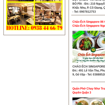
BÒ PÍA - Đ/c: 210 Nguyễ
Khắc Nhu, P. Cô Giang, 
- Tel: 0907812753
Cháo Ếch Singapore 86
Cháo Ếch Singapore Ng
Vấp - Cháo Ếch Singapo
Độc Quyền Không Chi N
CHÁO ẾCH SINGAPORE 
Đ/c: 491 Lê Văn Thọ, P
9, Gò Vấp - Tel: 038885
Quán Phở Chay Như Tr
Quyền Quận 3