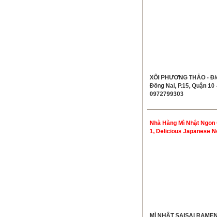
Phương Thảo Đồng Nai 
10
XÔI PHƯƠNG THẢO - Đ/c
Đồng Nai, P.15, Quận 10 -
0972799303
Nhà Hàng Mì Nhật Ngon
1, Delicious Japanese N
Restaurant District 1
MÌ NHẬT SAISAI RAMEN 