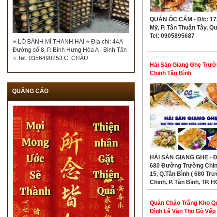
QUÁN ỐC CẨM - Đ/c: 17
Mỹ, P. Tân Thuận Tây, Qu
Tel: 0905895687
⭐ LÒ BÁNH MÌ THANH HẢI ⭐ Địa chỉ: 44A
Đường số 8, P. Bình Hưng Hòa A - Bình Tân
⭐ Tel: 0356490253 C. CHÂU
Hải Sản Giang Ghẹ Trườ
Chinh Tân Bình
QUẢNG CÁO
HẢI SẢN GIANG GHẸ - Đ
680 Đường Trường Chinh
15, Q.Tân Bình ( 680 Tr
Chinh, P. Tân Bình, TP. H
Hotline: 0961727179
Quán Cháo Trắng Kho Q
Đình Lê Văn Thọ Gò Vấp