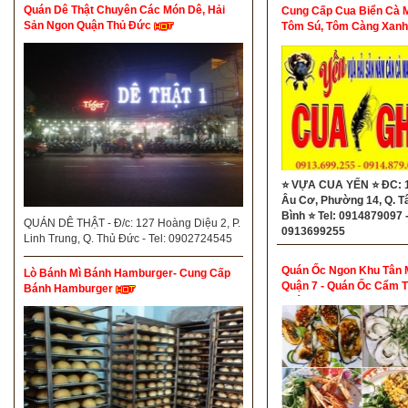
Quán Dê Thật Chuyên Các Món Dê, Hải
Cung Cấp Cua Biển Cà 
Sản Ngon Quận Thủ Đức
Tôm Sú, Tôm Càng Xanh
Con
⭐ VỰA CUA YẾN ⭐ ĐC: 
Âu Cơ, Phường 14, Q. T
Bình ⭐ Tel: 0914879097 
QUÁN DÊ THẬT - Đ/c: 127 Hoàng Diệu 2, P.
0913699255
Linh Trung, Q. Thủ Đức - Tel: 0902724545
Quán Ốc Ngon Khu Tân 
Lò Bánh Mì Bánh Hamburger- Cung Cấp
Quận 7 - Quán Ốc Cẩm 
Bánh Hamburger
Quận 7