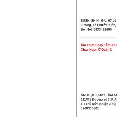
SUSHI SHIN - Đ/c: 67 Lê
Lương, Xã Phước Kiển,
Bè - Tel: 0933492660
Ẩm Thực Chay Tâm An 
Chay Ngon Ở Quận 2
ẨM THỰC CHAY TÂM AN 
311/M1 Đường số 7, P. A
TP. Thủ Đức (Quận 2 cũ) -
0708336801