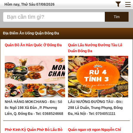
Hôm nay, Thứ Sáu 07/08/2026
Trang chủ
ĐỊA ĐIỂM ĂN UỐNG SÀI GÒN
Địa Điểm Ăn Uống Quận Đống Đa
Bánh - Đồ Ăn Vặt
Quán Đồ Ăn Hàn Quốc Ở Đống Đa
Quán Lẩu Nướng Đường Tàu Lê
Thực Phẩm Nông Hải Sản
Duẩn Đống Đa
TOP QUÁN ĂN
ĐỊA ĐIỂM ĂN UỐNG HÀ NỘI
NHÀ HÀNG MOKCHANG - Đ/c: Số
LẨU NƯỚNG ĐƯỜNG TÀU - Đ/c:
8c Ngõ 198 Xã Đàn , P. Phương
298 Lê Duẩn, Trung Phụng, Đống
Liên, Q. Đống Đa - Tel: 0368524668
Đa, Hà Nội - Tel: 0704051111
Phở Kinh Kỳ Quán Phở Bò Lẩu Bò
Quán ngan vịt ngon Nguyễn Chí