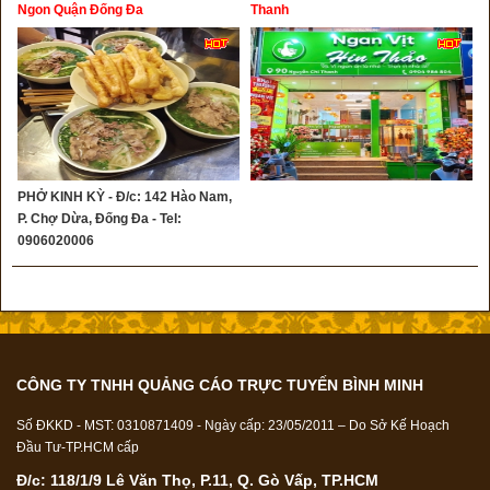
Ngon Quận Đống Đa
Thanh
PHỞ KINH KỲ - Đ/c: 142 Hào Nam,
P. Chợ Dừa, Đống Đa - Tel:
0906020006
CÔNG TY TNHH QUẢNG CÁO TRỰC TUYẾN BÌNH MINH
Số ĐKKD - MST: 0310871409 - Ngày cấp: 23/05/2011 – Do Sở Kế Hoạch
Đầu Tư-TP.HCM cấp
Đ/c: 118/1/9 Lê Văn Thọ, P.11, Q. Gò Vấp, TP.HCM