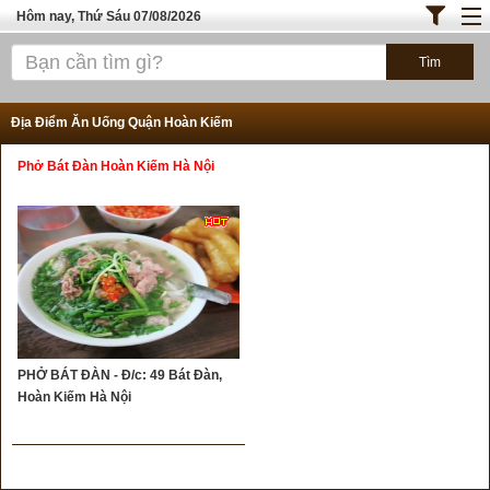
Hôm nay, Thứ Sáu 07/08/2026
Trang chủ
ĐỊA ĐIỂM ĂN UỐNG SÀI GÒN
Địa Điểm Ăn Uống Quận Hoàn Kiếm
Bánh - Đồ Ăn Vặt
Phở Bát Đàn Hoàn Kiếm Hà Nội
Thực Phẩm Nông Hải Sản
TOP QUÁN ĂN
ĐỊA ĐIỂM ĂN UỐNG HÀ NỘI
PHỞ BÁT ĐÀN - Đ/c: 49 Bát Đàn,
Hoàn Kiếm Hà Nội