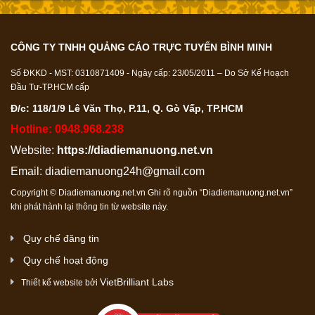
CÔNG TY TNHH QUẢNG CÁO TRỰC TUYẾN BÌNH MINH
Số ĐKKD - MST: 0310871409 - Ngày cấp: 23/05/2011 – Do Sở Kế Hoạch
Đầu Tư-TP.HCM cấp
Đ/c: 118/1/9 Lê Văn Thọ, P.11, Q. Gò Vấp, TP.HCM
Hotline: 0948.968.238
Website:
https://diadiemanuong.net.vn
Email:
diadiemanuong24h@gmail.com
Copyright © Diadiemanuong.net.vn Ghi rõ nguồn “Diadiemanuong.net.vn”
khi phát hành lại thông tin từ website này.
Quy chế đăng tin
Quy chế hoạt động
VietBrilliant Labs
Thiết kế website bởi