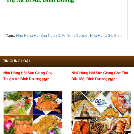
Tel: 0868251254 - 0963020788
Tags:
Nhà Hàng Hải Sản Ngon Dĩ An Bình Dương
,
Nhà Hàng Gió Biển
TIN CÙNG LOẠI
Nhà Hàng Hải Sản Giang Ghẹ
Nhà Hàng Hải Sản Giang Ghẹ Thủ
Thuận An Bình Dương
Dầu Một Bình Dương