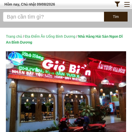
Hôm nay, Chủ nhật 09/08/2026
Trang chủ
ĐỊA ĐIỂM ĂN UỐNG SÀI GÒN
Bánh - Đồ Ăn Vặt
Trang chủ
/
Địa Điểm Ăn Uống Bình Dương
/
Nhà Hàng Hải Sản Ngon Dĩ
An Bình Dương
Thực Phẩm Nông Hải Sản
TOP QUÁN ĂN
ĐỊA ĐIỂM ĂN UỐNG HÀ NỘI