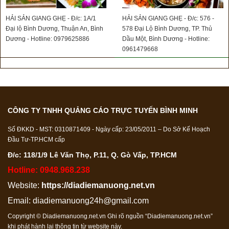
HẢI SẢN GIANG GHẸ - Đ/c: 1A/1
HẢI SẢN GIANG GHẸ - Đ/c: 576 -
Đại lộ Bình Dương, Thuận An, Bình
578 Đại Lộ Bình Dương, TP. Thủ
Dương - Hotline: 0979625886
Dầu Một, Bình Dương - Hotline:
0961479668
CÔNG TY TNHH QUẢNG CÁO TRỰC TUYẾN BÌNH MINH
Số ĐKKD - MST: 0310871409 - Ngày cấp: 23/05/2011 – Do Sở Kế Hoạch
Đầu Tư-TP.HCM cấp
Đ/c: 118/1/9 Lê Văn Thọ, P.11, Q. Gò Vấp, TP.HCM
Hotline: 0948.968.238
Website:
https://diadiemanuong.net.vn
Email:
diadiemanuong24h@gmail.com
Copyright © Diadiemanuong.net.vn Ghi rõ nguồn “Diadiemanuong.net.vn”
khi phát hành lại thông tin từ website này.