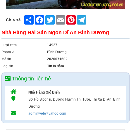
Share
Facebook
Twitter
Email
Pinterest
Telegram
Chia sẻ
Nhà Hàng Hải Sản Ngon Dĩ An Bình Dương
Lượt xem
14937
Phạm vi
Bình Dương
Mã tin
2020071602
Loại tin
Tin in đậm
Thông tin liên hệ
Nhà Hàng Gió Biển
Bờ Hồ Biconsi, Đường Huỳnh Thị Tươi, Thị Xã Dĩ An, Bình
Dương
adminweb@yahoo.com