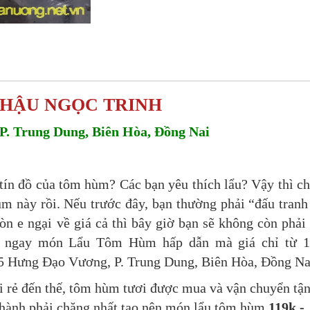
HẬU NGỌC TRINH
 Trung Dung, Biên Hòa, Đồng Nai
à tín đồ của tôm hùm? Các bạn yêu thích lẩu? Vậy thì c
ùm này rồi.
Nếu trước đây, bạn thường phải “đấu tranh
e ngại về giá cả thì bây giờ bạn sẽ không còn phải
c ngay món Lẩu Tôm Hùm hấp dẫn mà giá chỉ từ 1
5 Hưng Đạo Vương, P. Trung Dung, Biên Hòa, Đồng Na
ại rẻ đến thế, tôm hùm tươi được mua và vận chuyển tậ
 thành phải chăng nhất tạo nên món lẩu tôm hùm
119k -