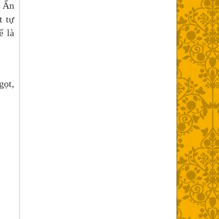
ế Ấn
t tự
ế là
gọt,