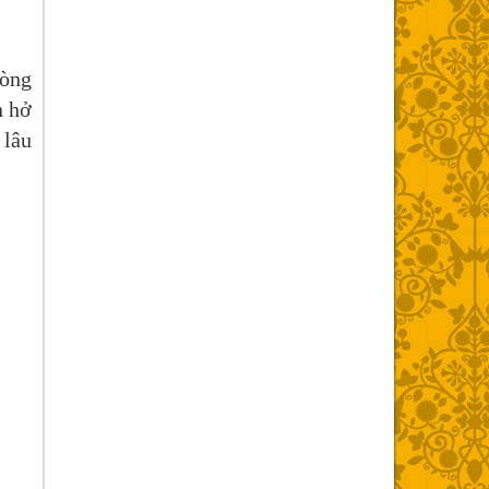
lòng
n hở
 lâu