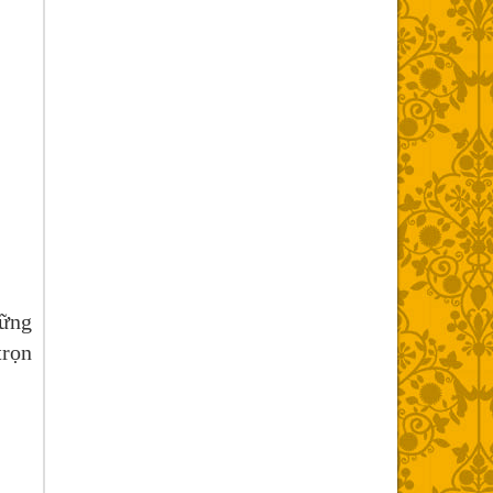
hững
trọn