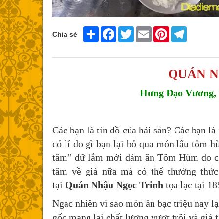
Share
Facebook
Twitter
Email
Pinterest
Telegram
Chia sẻ
QUÁN N
Hưng Đạo Vương, P.
Các bạn là tín đồ của hải sản? Các bạn l
có lí do gì bạn lại bỏ qua món lẩu tôm h
tâm” dữ lắm mới dám ăn Tôm Hùm do còn 
tâm về giá nữa mà có thể thưởng thứ
tại
Quán Nhậu Ngọc Trinh
tọa lạc tại
18
Ngạc nhiên vì sao món ăn bạc triệu nay l
gốc mang lại chất lượng vượt trội và giá