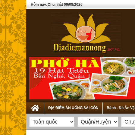
Hôm nay, Chủ nhật 09/08/2026
ĐỊA ĐIỂM ĂN UỐNG SÀI GÒN
Bánh - Đồ Ăn Vặ