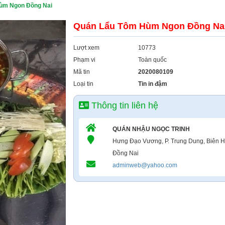
ùm Ngon Đồng Nai
Quán Lẩu Tôm Hùm Ngon Đồng Na
Lượt xem
10773
Phạm vi
Toàn quốc
Mã tin
2020080109
Loại tin
Tin in đậm
Thông tin liên hệ
QUÁN NHẬU NGỌC TRINH
Hưng Đạo Vương, P. Trung Dung, Biên Ho
Đồng Nai
adminweb@yahoo.com