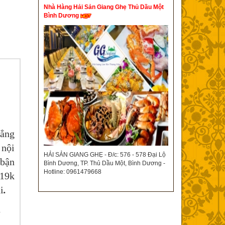
Nhà Hàng Hải Sản Giang Ghẹ Thủ Dầu Một
Bình Dương
hẳng
 nội
HẢI SẢN GIANG GHẸ - Đ/c: 576 - 578 Đại Lộ
 bận
Bình Dương, TP. Thủ Dầu Một, Bình Dương -
Hotline: 0961479668
19k
i
.
n