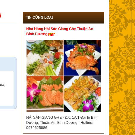
i
TIN CÙNG LOẠI
Nhà Hàng Hải Sản Giang Ghẹ Thuận An
Bình Dương
̀a,
HẢI SẢN GIANG GHẸ - Đ/c: 1A/1 Đại lộ Bình
Dương, Thuận An, Bình Dương - Hotline:
0979625886