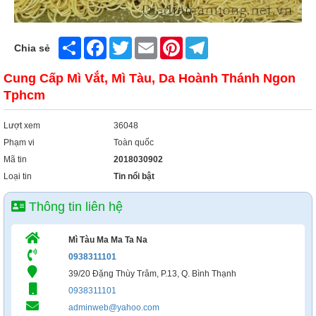
Share
Facebook
Twitter
Email
Pinterest
Telegram
Chia sẻ
Cung Cấp Mì Vắt, Mì Tàu, Da Hoành Thánh Ngon
Tphcm
Lượt xem
36048
Phạm vi
Toàn quốc
Mã tin
2018030902
Loại tin
Tin nổi bật
Thông tin liên hệ
Mì Tàu Ma Ma Ta Na
0938311101
39/20 Đặng Thùy Trâm, P.13, Q. Bình Thạnh
0938311101
adminweb@yahoo.com