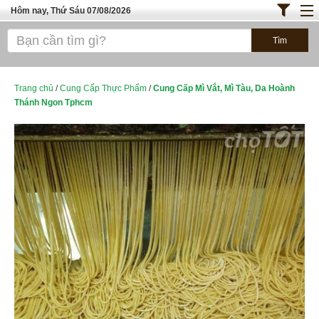
Hôm nay, Thứ Sáu 07/08/2026
Trang chủ
ĐỊA ĐIỂM ĂN UỐNG SÀI GÒN
Bánh - Đồ Ăn Vặt
Trang chủ
/
Cung Cấp Thực Phẩm
/
Cung Cấp Mì Vắt, Mì Tàu, Da Hoành
Thánh Ngon Tphcm
Thực Phẩm Nông Hải Sản
TOP QUÁN ĂN
ĐỊA ĐIỂM ĂN UỐNG HÀ NỘI