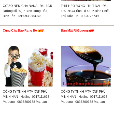
CƠ SỞ NEM CHẢ NANA - Đ/c: 19/5
THỊT HEO RỪNG - THỊT NAI - Đ/c:
Đường số 20, P. Bình Hưng Hòa,
1301/10/3 Tỉnh Lộ 43, P. Bình Chiểu,
Bình Tân - Tel: 0938383078
Thủ Đức - Tel: 0903726739
Cung Cấp Bắp Rang Bơ
Bán Mật Rỉ Đường
CÔNG TY TNHH MTV XNK PHÚ
CÔNG TY TNHH MTV XNK PHÚ
MINH HÂN - Hotline: 0917111618
MINH HÂN - Hotline: 0917111618
Mr. Long - 0837800138 Ms. Lan
Mr. Long - 0837800138 Ms. Lan