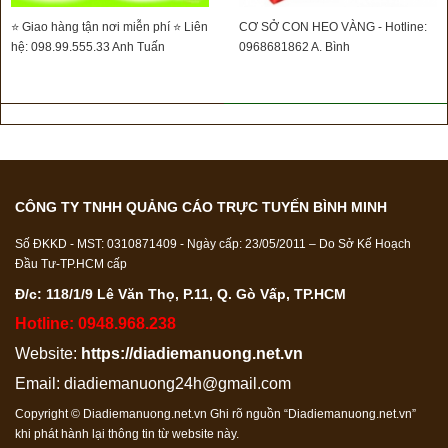
⭐ Giao hàng tận nơi miễn phí ⭐ Liên
CƠ SỞ CON HEO VÀNG - Hotline:
hệ: 098.99.555.33 Anh Tuấn
0968681862 A. Bình
CÔNG TY TNHH QUẢNG CÁO TRỰC TUYẾN BÌNH MINH
Số ĐKKD - MST: 0310871409 - Ngày cấp: 23/05/2011 – Do Sở Kế Hoạch
Đầu Tư-TP.HCM cấp
Đ/c: 118/1/9 Lê Văn Thọ, P.11, Q. Gò Vấp, TP.HCM
Hotline: 0948.968.238
Website:
https://diadiemanuong.net.vn
Email:
diadiemanuong24h@gmail.com
Copyright © Diadiemanuong.net.vn Ghi rõ nguồn “Diadiemanuong.net.vn”
khi phát hành lại thông tin từ website này.