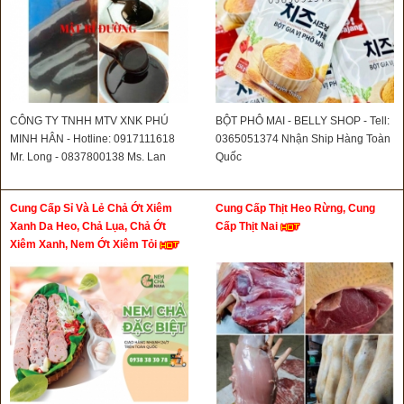
CÔNG TY TNHH MTV XNK PHÚ
BỘT PHÔ MAI - BELLY SHOP - Tell:
MINH HÂN - Hotline: 0917111618
0365051374 Nhận Ship Hàng Toàn
Mr. Long - 0837800138 Ms. Lan
Quốc
Cung Cấp Sỉ Và Lẻ Chả Ớt Xiêm
Cung Cấp Thịt Heo Rừng, Cung
Xanh Da Heo, Chả Lụa, Chả Ớt
Cấp Thịt Nai
Xiêm Xanh, Nem Ớt Xiêm Tỏi