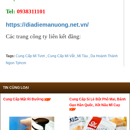
Tel:
0938311101
https://diadiemanuong.net.vn/
Các trang công ty liên kết đăng:
Tags:
Cung Cấp Mì Tươi
,
Cung Cấp Mì Vắt
,
Mì Tàu
,
Da Hoành Thánh
Ngon Tphcm
TIN CÙNG LOẠI
Cung Cấp Mật Rỉ Đường
Cung Cấp Sỉ Lẻ Bột Phô Mai, Bánh
Gạo Hàn Quốc, Xốt Nấu Mì Cay