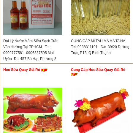
Đại Lý Nước Mắm Siêu Sạch Trần
CUNG CẤP MÌ TÀU MA MA TA NA -
Văn Hưởng Tại TPHCM - Tel:
Tel: 0938311101 - Đ/c: 39/20 Đường
0909777581- 0906337595 Mai
Trục, P.13, Q.Bình Thạnh,
Uyên- Đc: 457 Bà Hạt, Phường 8,
Quận 10
Heo Sữa Quay Giá Rẻ
Cung Cấp Heo Sữa Quay Giá Rẻ