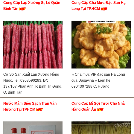
Cung Cấp Lạp Xưởng Sỉ, Lẻ Quận
Cung Cấp Chả Mực Đặc Sản Hạ
Bình Tân
Long Tại TP.HCM
Cơ Sở Sản Xuất Lạp Xưởng Hồng
⭐ Chả mực VIP đặc sản Hạ Long
Ngọc, Tel: 0908590283, Đ/c:
của Dasavina ⭐ Liên hệ:
137/107 Phan Anh, P. Bình Trị Đông,
0904307288 C. Hương
Q. Bình Tân
Nước Mắm Siêu Sạch Trần Văn
Cung Cấp Mì Sợi Tươi Cho Nhà
Hưởng Tại TPHCM
Hàng Quán Ăn