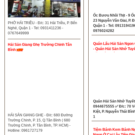
Ốc Bươu Nhồi Thịt - 9 Ốc
23 Nguyễn Văn Giai, P. 
PHỞ HẢI TRIỀU - Đ/c: 31 Hải Triều, P. Bến
Quận 1 - Tel: 0913194196
Nghé, Quận 1 - Tel: 0931411236 -
0976024282
0767649999
Quán Lẩu Hải Sản Ngon 
Hải Sản Giang Ghẹ Trường Chinh Tân
- Quán Hải Sản Nhớ Tuy
Bình
Văn Kiệt Quận 1
Quán Hải Sản Nhớ Tuyết 
0944675555 ✅ Đ/c: 70 V
Kiệt, P. Nguyễn Thái Bìn
HẢI SẢN GIANG GHẸ - Đ/c: 680 Đường
1
Trường Chinh, P. 15, Q.Tân Bình ( 680
Trường Chinh, P. Tân Bình, TP. HCM) -
Tiệm Bánh Kem Bánh N
Hotline: 0961727179
Ngon Ở Cai Lậy Tiền Gi