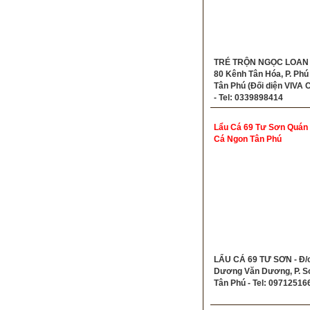
TRÉ TRỘN NGỌC LOAN -
80 Kênh Tân Hóa, P. Phú
Tân Phú (Đối diện VIVA C
- Tel: 0339898414
Lẩu Cá 69 Tư Sơn Quán
Cá Ngon Tân Phú
LẨU CÁ 69 TƯ SƠN - Đ/c
Dương Văn Dương, P. S
Tân Phú - Tel: 09712516