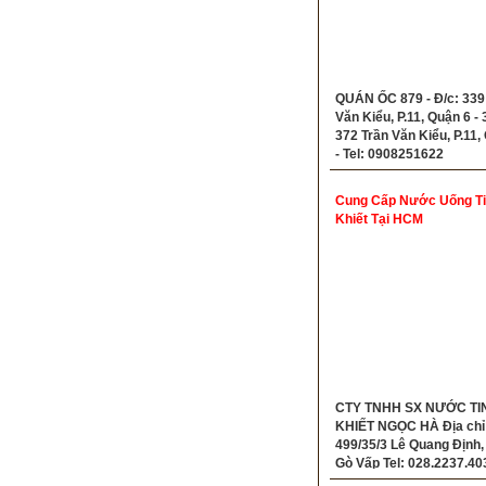
QUÁN ỐC 879 - Đ/c: 339
Văn Kiểu, P.11, Quận 6 - 
372 Trần Văn Kiểu, P.11,
- Tel: 0908251622
Cung Cấp Nước Uống T
Khiết Tại HCM
CTY TNHH SX NƯỚC TI
KHIẾT NGỌC HÀ Địa chỉ
499/35/3 Lê Quang Định, P
Gò Vấp Tel: 028.2237.40
0937.087.159