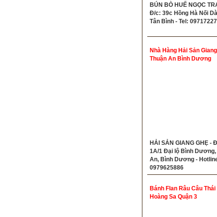
BÚN BÒ HUẾ NGỌC TR
Đ/c: 39c Hồng Hà Nối Dài
Tân Bình - Tel: 0971722
Nhà Hàng Hải Sản Gian
Thuận An Bình Dương
HẢI SẢN GIANG GHẸ - Đ
1A/1 Đại lộ Bình Dương,
An, Bình Dương - Hotlin
0979625886
Bánh Flan Râu Câu Thái
Hoàng Sa Quận 3