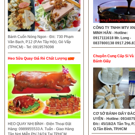
CÔNG TY TNHH MTV X
MINH HÂN - Hotline:
Bánh Cuốn Nóng Ngon - Đ/c: 730 Phạm
0917111618 Mr. Long -
Văn Bạch, P.12 (P.An Tây Hội), Gò Vấp
0837800138 0917.296.8
(TPHCM) - Tel: 0919576098
Lan
Chuyên Cung Cấp Sỉ Và 
Heo Sữa Quay Giá Rẻ Chất Lượng
Bánh Giầy
CƠ SỞ BÁNH GIẦY ĐÀ
UYÊN - Hotline: 093407
HEO QUAY NHỊ BÌNH - Điện Thoại Đặt
Đ/c: 45/18/2A Tân Trụ, P.
Hàng: 0989955533 A. Tuấn - Giao Hàng
Q.Tân Bình, TP.HCM
Tận Nơi Miễn Phí 24/24 Tại TPHCM