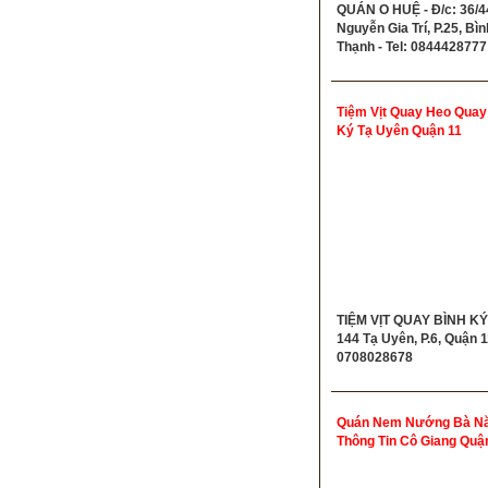
QUÁN O HUỆ - Đ/c: 36/4
Nguyễn Gia Trí, P.25, Bìn
Thạnh - Tel: 0844428777
Tiệm Vịt Quay Heo Quay
Ký Tạ Uyên Quận 11
TIỆM VỊT QUAY BÌNH KÝ 
144 Tạ Uyên, P.6, Quận 11
0708028678
Quán Nem Nướng Bà N
Thông Tin Cô Giang Quậ