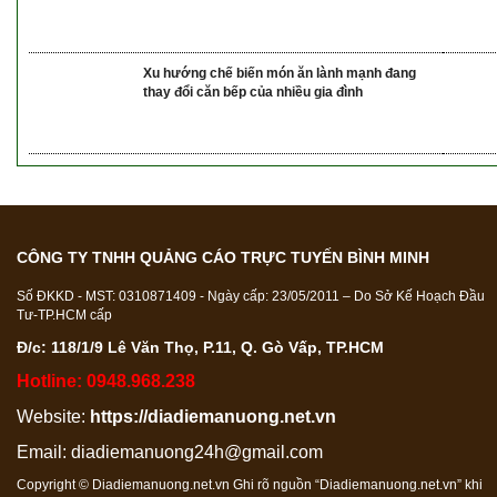
Xu hướng chế biến món ăn lành mạnh đang
thay đổi căn bếp của nhiều gia đình
CÔNG TY TNHH QUẢNG CÁO TRỰC TUYẾN BÌNH MINH
Số ĐKKD - MST: 0310871409 - Ngày cấp: 23/05/2011 – Do Sở Kế Hoạch Đầu
Tư-TP.HCM cấp
Đ/c: 118/1/9 Lê Văn Thọ, P.11, Q. Gò Vấp, TP.HCM
Hotline: 0948.968.238
Website:
https://diadiemanuong.net.vn
Email:
diadiemanuong24h@gmail.com
Copyright © Diadiemanuong.net.vn Ghi rõ nguồn “Diadiemanuong.net.vn” khi