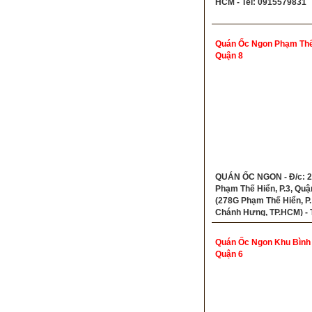
HCM - Tel: 0915579831
Quán Ốc Ngon Phạm Thế
Quận 8
QUÁN ỐC NGON - Đ/c: 
Phạm Thế Hiển, P.3, Quậ
(278G Phạm Thế Hiển, P.
Chánh Hưng, TP.HCM) - T
0908850353
Quán Ốc Ngon Khu Bình
Quận 6