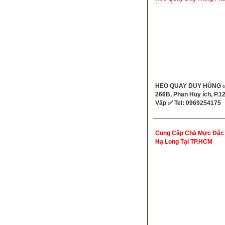
ích Gò Vấp
HEO QUAY DUY HÙNG ✅
266B, Phan Huy ích, P.12
Vấp ✅ Tel: 0969254175
Cung Cấp Chả Mực Đặc
Hạ Long Tại TP.HCM