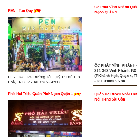
Ốc Phát Vĩnh Khánh Qu
PEN - Tân Quý
Ngon Quận 4
ỐC PHÁT VĨNH KHÁNH -
361-363 Vĩnh Khánh, P.8
(P.Khánh Hội), Quận 4,
PEN - Đ/c: 120 Đường Tân Quý, P. Phú Thọ
- Tel: 0906039288
Hoà, TP.HCM - Tel: 0969892066
Phở Hải Triều Quán Phở Ngon Quận 1
Quán Ốc Bươu Nhồi Thị
Nổi Tiếng Sài Gòn