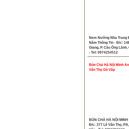
Nem Nướng Nha Trang 
Năm Thông Tin - Đ/c: 14
Giang, P. Cầu Ông Lãnh,
- Tel: 0974254512
Bún Chả Hà Nội Minh An
Văn Thọ Gò Vấp
BÚN CHẢ HÀ NỘI MINH 
Đ/c: 377 Lê Văn Thọ, P.9