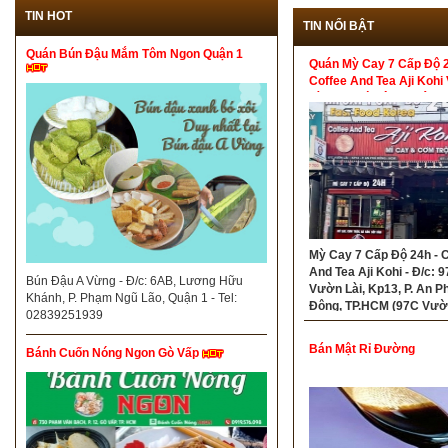
TIN HOT
TIN NỔI BẬT
Quán Bún Đậu Mắm Tôm Ngon Quận 1
Quán Mỳ Cay 7 Cấp Độ 2
Coffee And Tea Aji Koh
Lài An Phú Đông Quận 1
Mỳ Cay 7 Cấp Độ 24h - 
And Tea Aji Kohi - Đ/c: 
Bún Đậu A Vừng - Đ/c: 6AB, Lương Hữu
Vườn Lài, Kp13, P. An P
Khánh, P. Phạm Ngũ Lão, Quận 1 - Tel:
Đông, TP.HCM (97C Vườn
02839251939
Kp13, P. An Phú Đông, 
12)- Tel: 0328934938
Bán Mật Rỉ Đường
Bánh Cuốn Nóng Ngon Gò Vấp