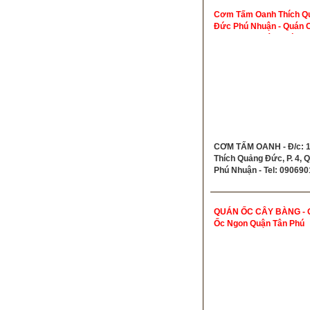
Cơm Tấm Oanh Thích Q
Đức Phú Nhuận - Quán
Tấm Ngon Quận Phú Nh
CƠM TẤM OANH - Đ/c: 1
Thích Quảng Đức, P. 4, 
Phú Nhuận - Tel: 09069
QUÁN ỐC CÂY BÀNG - 
Ốc Ngon Quận Tân Phú