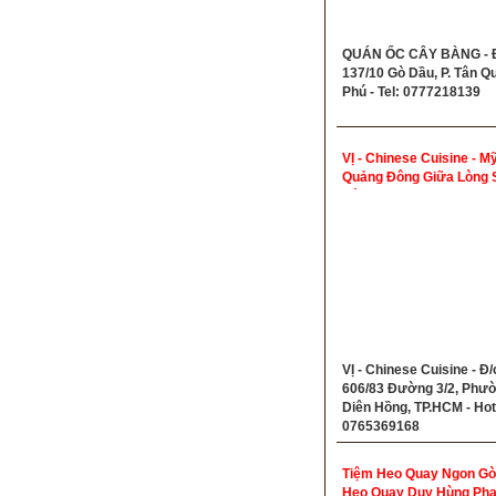
QUÁN ỐC CÂY BÀNG - Đ
137/10 Gò Dầu, P. Tân Q
Phú - Tel: 0777218139
VỊ - Chinese Cuisine - Mỹ
Quảng Đông Giữa Lòng 
Gòn
VỊ - Chinese Cuisine - Đ/
606/83 Đường 3/2, Phư
Diên Hồng, TP.HCM - Hot
0765369168
Tiệm Heo Quay Ngon Gò 
Heo Quay Duy Hùng Ph