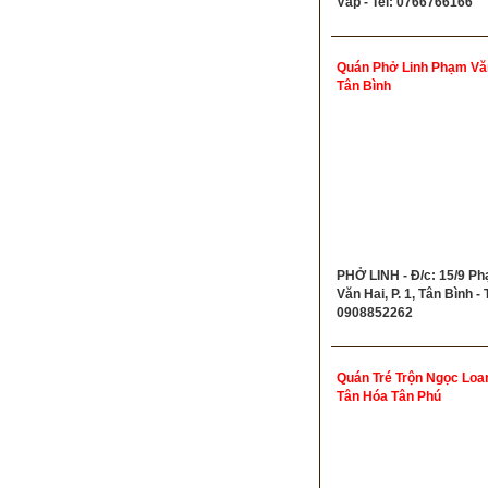
Vấp - Tel: 0766766166
Quán Phở Linh Phạm Vă
Tân Bình
PHỞ LINH - Đ/c: 15/9 P
Văn Hai, P. 1, Tân Bình - T
0908852262
Quán Tré Trộn Ngọc Loa
Tân Hóa Tân Phú