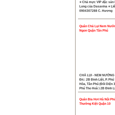
⭐ Chả mực VIP đặc sản
Long của Dasavina ⭐ Liê
0904307288 C. Hương
Quán Chả Lụi Nem Nướ
Ngon Quận Tân Phú
CHẢ LỤI - NEM NƯỚNG 
Đ/c: 2B Đinh Liệt, P. Phú
Hòa, Tân Phú (Đối Diện 
Phú Thọ Hoà ) 2B Đinh Liệ
Phú Thọ Hòa, Tân Phú ( 
Đinh Liệt, P. Phú Thọ Hòa
Quán Bia Hơi Hà Nội Phủ
TP.HCM)- Tel: 09314154
Thường Kiệt Quận 10