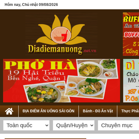
Hôm nay, Chủ nhật 09/08/2026
ĐỊA ĐIỂM ĂN UỐNG SÀI GÒN
Bánh - Đồ Ăn Vặt
Thực Phẩ