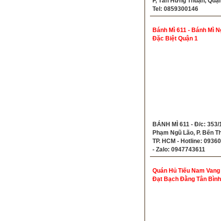
P, Tân Hưng Thuận, Quận
Tel: 0859300146
Bánh Mì 611 - Bánh Mì 
Đặc Biệt Quận 1
BÁNH MÌ 611 - Đ/c: 353/
Phạm Ngũ Lão, P. Bến T
TP. HCM - Hotline: 0936
- Zalo: 0947743611
Quán Hủ Tiếu Nam Vang
Đạt Bạch Đằng Tân Bình