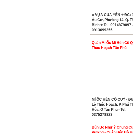
⭐ VỰA CUA YẾN ⭐ ĐC: 
Âu Cơ, Phường 14, Q. T
Bình ⭐ Tel: 0914879097 
0913699255
Quán Mì Ốc Mì Hến Cô Q
Thúc Hoạch Tân Phú
MÌ ỐC HẾN CÔ QUÝ - Đ/c
Lê Thúc Hoạch, P. Phú T
Hòa, Q Tân Phú - Tel:
0375278823
Bún Bò Như Ý Chung C
Vương - Quán Bún Bò H