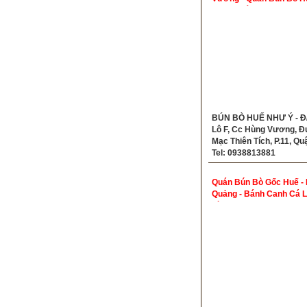
Ngon Quận 5
BÚN BÒ HUẾ NHƯ Ý - Đ/
Lô F, Cc Hùng Vương, 
Mạc Thiên Tích, P.11, Quậ
Tel: 0938813881
Quán Bún Bò Gốc Huế - 
Quảng - Bánh Canh Cá 
Bình Thạnh.