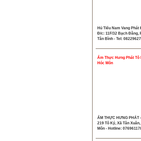
Hủ Tiếu Nam Vang Phát Đ
Đ/c: 11F/32 Bạch Đằng, P
Tân Bình - Tel: 0822962
Ẩm Thực Hưng Phát Tô
Hóc Môn
ẨM THỰC HƯNG PHÁT - 
219 Tô Ký, Xã Tân Xuân,
Môn - Hotline: 07696117