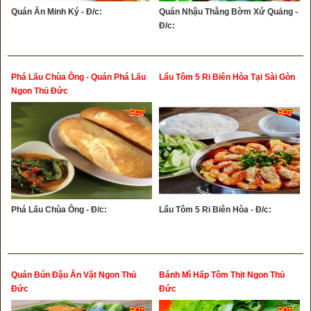
Quán Ăn Minh Ký - Đ/c:
Quán Nhậu Thằng Bờm Xứ Quảng -
Đ/c:
Phá Lấu Chùa Ông - Quán Phá Lấu
Lẩu Tôm 5 Ri Biên Hòa Tại Sài Gòn
Ngon Thủ Đức
Phá Lấu Chùa Ông - Đ/c:
Lẩu Tôm 5 Ri Biên Hòa - Đ/c:
Quán Bún Đậu Ăn Vặt Ngon Thủ
Bánh Mì Hấp Tôm Thịt Ngon Thủ
Đức
Đức