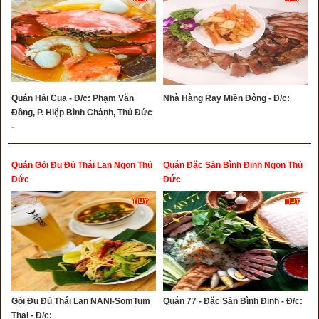
Quán Hải Cua - Đ/c: Phạm Văn
Nhà Hàng Ray Miền Đông - Đ/c:
Đồng, P. Hiệp Bình Chánh, Thủ Đức
-
Quán Gỏi Đu Đủ Thái Lan Ngon Thủ
Quán Đặc Sản Bình Định Ngon Thủ
Đức
Đức
Gỏi Đu Đủ Thái Lan NANI-SomTum
Quán 77 - Đặc Sản Bình Định - Đ/c:
Thai - Đ/c: