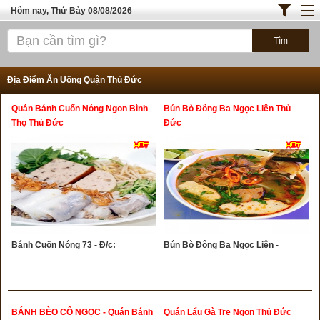
Hôm nay, Thứ Bảy 08/08/2026
Trang chủ
ĐỊA ĐIỂM ĂN UỐNG SÀI GÒN
Địa Điểm Ăn Uống Quận Thủ Đức
Bánh - Đồ Ăn Vặt
Quán Bánh Cuốn Nóng Ngon Bình
Bún Bò Đông Ba Ngọc Liên Thủ
Thực Phẩm Nông Hải Sản
Thọ Thủ Đức
Đức
TOP QUÁN ĂN
ĐỊA ĐIỂM ĂN UỐNG HÀ NỘI
Bánh Cuốn Nóng 73 - Đ/c:
Bún Bò Đông Ba Ngọc Liên -
BÁNH BÈO CÔ NGỌC - Quán Bánh
Quán Lẩu Gà Tre Ngon Thủ Đức