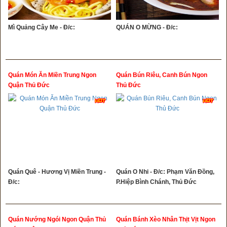
Mì Quảng Cây Me - Đ/c:
QUÁN O MỪNG - Đ/c:
Quán Món Ăn Miền Trung Ngon
Quán Bún Riêu, Canh Bún Ngon
Quận Thủ Đức
Thủ Đức
Quán Quê - Hương Vị Miền Trung -
Quán O Nhi - Đ/c: Phạm Văn Đồng,
Đ/c:
P.Hiệp Bình Chánh, Thủ Đức
Quán Nướng Ngói Ngon Quận Thủ
Quán Bánh Xèo Nhân Thịt Vịt Ngon