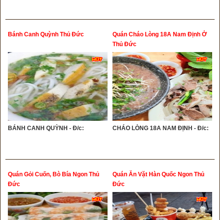
Bánh Canh Quỳnh Thủ Đức
Quán Cháo Lòng 18A Nam Định Ở
Thủ Đức
BÁNH CANH QUỲNH - Đ/c:
CHÁO LÒNG 18A NAM ĐỊNH - Đ/c:
Quán Gỏi Cuốn, Bò Bía Ngon Thủ
Quán Ăn Vặt Hàn Quốc Ngon Thủ
Đức
Đức