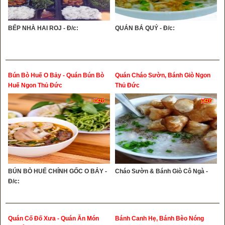
BẾP NHÀ HAI ROJ - Đ/c:
QUÁN BÁ QUÝ - Đ/c:
Bún Bò Huế O Bảy - Quán Bún Bò
Quán Cháo Sườn, Bánh Giò Ngon
Huế Ngon Thủ Đức
Thủ Đức
BÚN BÒ HUẾ CHÍNH GỐC O BẢY -
Cháo Sườn & Bánh Giò Cô Ngà -
Đ/c:
Quán Cố Đố Xưa - Quán Ăn Món
Bánh Canh Hẹ, Bánh Bèo Nóng