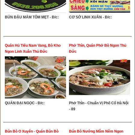
BÚN ĐẬU MẮM TÔM MẸT - Đ/c:
CƠ SỞ LINH XUÂN - Đ/c:
Quán Hủ Tiếu Nam Vang, Bò Kho
Phở Thìn, Quán Phở Bò Ngon Thủ
Ngon Linh Xuân Thủ Đức
Đức
QUÁN ĐẠI NGỌC - Đ/c:
Phở Thìn - Chuẩn Vị Phố Cổ Hà Nội
- 89
Bún Bò O Xuyến - Quán Bún Bò
Bún Bò Nướng Mắm Nêm Ngon