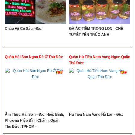
Cháo Vịt Cô Sáu - Đ/c:
GÀ ÁC TIỀM TRONG LON - CHÈ
TUYẾT YẾN TRÚC ANH -
Quán Hải Sản Ngon Rẻ Ở Thủ Đức
Quán Hủ Tiếu Nam Vang Ngon Quận
Thủ Đức
Ẩm Thực Hải Sơn - Đ/c: Hiệp Bình,
Hủ Tiếu Nam Vang Hà Lan - Đ/c:
Phường Hiệp Bình Chánh, Quận
Thủ Đức, TPHCM -