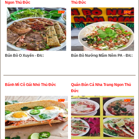
Ngon Thủ Đức
Thủ Đức
Bún Bò O Xuyến - Đ/c:
Bún Bò Nướng Mắm Nêm PA - Đ/c:
Bánh Mì Cô Gái Nhỏ Thủ Đức
Quán Bún Cá Nha Trang Ngon Thủ
Đức