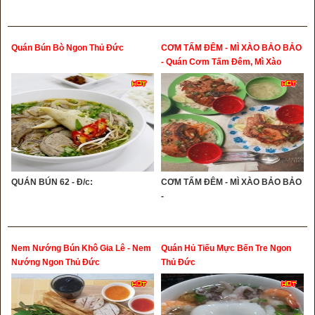
Quán Bún Bò Ngon Thủ Đức
CƠM TẤM ĐÊM - MÌ XÀO BẢO BẢO
- Quán Cơm Tấm Đêm, Mì Xào
Ngon Thủ Đức
QUÁN BÚN 62 - Đ/c:
CƠM TẤM ĐÊM - MÌ XÀO BẢO BẢO
-
Nem Nướng Bún Khô Gia Lê - Nem
Quán Hủ Tiếu Mực Bến Tre Ngon
Nướng Ngon Thủ Đức
Thủ Đức