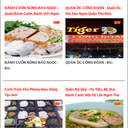
BÁNH CUỐN NÓNG BẢO NGỌC -
QUÁN ỐC CÔNG ĐOÀN - Quán Ốc,
Quán Bánh Cuốn, Bánh Ướt Ngon
Hải Sản Ngon Quận Thủ Đức
Thủ Đức
BÁNH CUỐN NÓNG BẢO NGỌC -
QUÁN ỐC CÔNG ĐOÀN - Đ/c:
Đ/c:
Cơm Trưa Văn Phòng Giao Hàng
Quán Bá Quý - Hủ Tiếu, Mì, Nui,
Tận Nơi
Bánh Canh, Hột Vịt Lộn Ngon Thủ
Đức