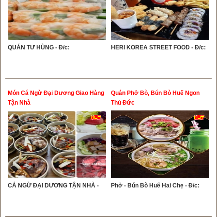
QUÁN TƯ HÙNG - Đ/c:
HERI KOREA STREET FOOD - Đ/c:
Món Cá Ngừ Đại Dương Giao Hàng
Quán Phở Bò, Bún Bò Huế Ngon
Tận Nhà
Thủ Đức
CÁ NGỪ ĐẠI DƯƠNG TẬN NHÀ -
Phở - Bún Bò Huế Hai Chẹ - Đ/c: