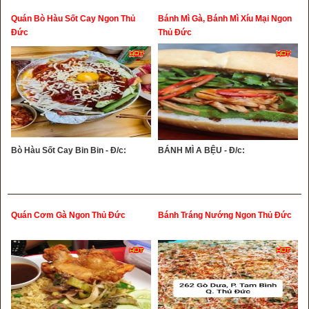
Quán Bò Hàu Sốt Cay Ngon Thủ
Bánh Mì Gà, Bánh Mì Xíu Mại Ngon
Đức
Thủ Đức
Bò Hàu Sốt Cay Bin Bin - Đ/c:
BÁNH MÌ A BỆU - Đ/c:
Quán Cơm Gà Ngon Thủ Đức
Bánh Tráng Nướng Ngon Thủ Đức