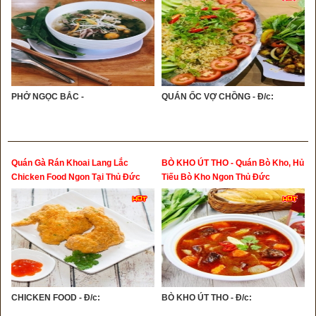
PHỞ NGỌC BẮC -
QUÁN ỐC VỢ CHỒNG - Đ/c:
Quán Gà Rán Khoai Lang Lắc
BÒ KHO ÚT THO - Quán Bò Kho, Hủ
Chicken Food Ngon Tại Thủ Đức
Tiếu Bò Kho Ngon Thủ Đức
CHICKEN FOOD - Đ/c:
BÒ KHO ÚT THO - Đ/c: