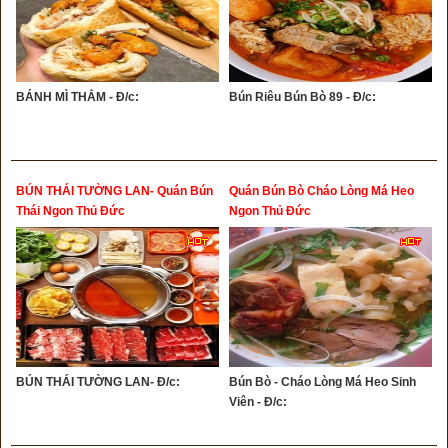
BÁNH MÌ THẮM - Đ/c:
Bún Riêu Bún Bò 89 - Đ/c:
BÚN THÁI TƯỜNG LAN- Quán Bún
Quán Bún Bò Cháo Lòng Má Heo
Thái Ngon Thủ Đức
Ngon Thủ Đức
BÚN THÁI TƯỜNG LAN- Đ/c:
Bún Bò - Cháo Lòng Má Heo Sinh
Viên - Đ/c: