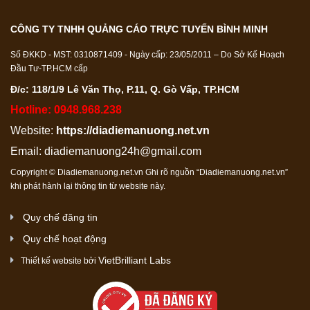
CÔNG TY TNHH QUẢNG CÁO TRỰC TUYẾN BÌNH MINH
Số ĐKKD - MST: 0310871409 - Ngày cấp: 23/05/2011 – Do Sở Kế Hoạch
Đầu Tư-TP.HCM cấp
Đ/c: 118/1/9 Lê Văn Thọ, P.11, Q. Gò Vấp, TP.HCM
Hotline: 0948.968.238
Website:
https://diadiemanuong.net.vn
Email:
diadiemanuong24h@gmail.com
Copyright © Diadiemanuong.net.vn Ghi rõ nguồn “Diadiemanuong.net.vn”
khi phát hành lại thông tin từ website này.
Quy chế đăng tin
Quy chế hoạt động
VietBrilliant Labs
Thiết kế website bởi