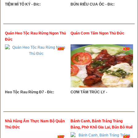
TIỆM MÌ TÔ KÝ - Đ/c:
BÚN RIÊU CUA ỐC - Đ/c:
Quán Heo Tộc Rau Rừng Ngon Thủ
Quán Cơm Tấm Ngon Thủ Đức
Đức
Heo Tộc Rau Rừng Đ7 - Đ/c:
CƠM TẤM TRÚC LY -
Nhà Hàng Ẩm Thực Nam Bộ Quận
Bánh Canh, Bánh Tráng Trảng
Thủ Đức
Bàng, Phở Khô Gia Lai, Bún Bò Huế
Trung Tâm Thủ Đức