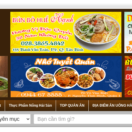
t
Thực Phẩm Nông Hải Sản
TOP QUÁN ĂN
ĐỊA ĐIỂM ĂN UỐNG HÀ