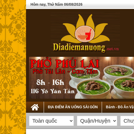
Hôm nay, Thứ Năm 06/08/2026
ĐỊA ĐIỂM ĂN UỐNG SÀI GÒN
Bánh - Đồ Ăn Vặ