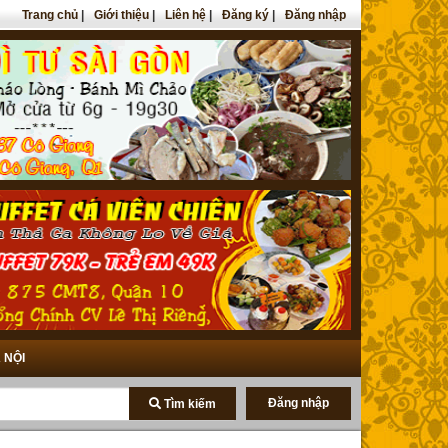
Trang chủ
|
Giới thiệu
|
Liên hệ
|
Đăng ký
|
Đăng nhập
 NỘI
Đăng nhập
Tìm kiếm