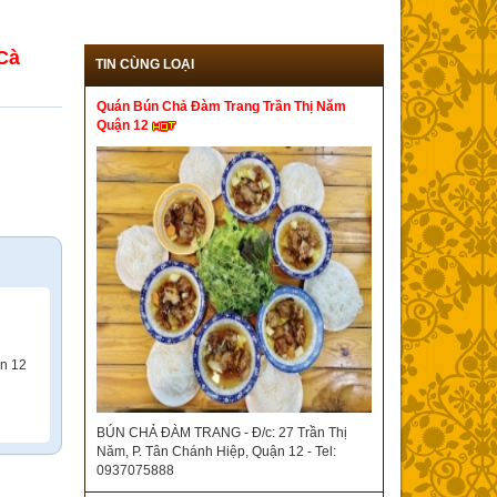
Cà
TIN CÙNG LOẠI
Quán Bún Chả Đàm Trang Trần Thị Năm
Quận 12
n 12
BÚN CHẢ ĐÀM TRANG - Đ/c: 27 Trần Thị
Năm, P. Tân Chánh Hiệp, Quận 12 - Tel:
0937075888