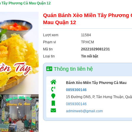
n Tây Phương Cà Mau Quận 12
Quán Bánh Xèo Miền Tây Phương 
Mau Quận 12
Lượt xem
11584
Phạm vi
TP.HCM
Mã tin
20221029081231
Loại tin
Tin nổi bật
Thông tin liên hệ
Bánh Xèo Miền Tây Phương Cà Mau
0859300146
15 Đường DN5, P, Tân Hưng Thuận, Quậ
0859300146
adminweb@gmail.com