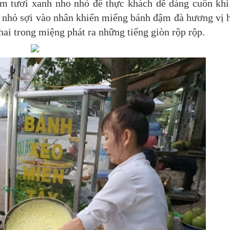
ôm tươi xanh nho nhỏ để thực khách dễ dàng cuốn khi
 nhỏ sợi vào nhân khiến miếng bánh đậm đà hương vị 
ai trong miệng phát ra những tiếng giòn rộp rộp.