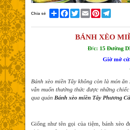
Share
Facebook
Twitter
Email
Pinterest
Telegram
Chia sẻ
BÁNH XÈO MI
Đ/c: 15 Đường D
Giờ mở cửa
Bánh xèo miền Tây không còn là món ăn x
vẫn muốn thưởng thức được những chiếc 
qua quán
Bánh xèo miền Tây Phương C
Giống như tên gọi của tiệm, bánh xèo 