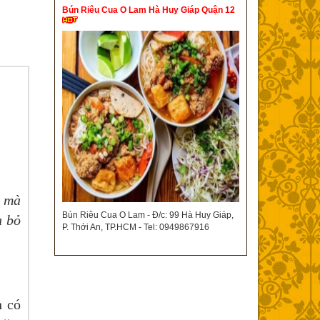
Bún Riêu Cua O Lam Hà Huy Giáp Quận 12
g mà
Bún Riêu Cua O Lam - Đ/c: 99 Hà Huy Giáp,
n bỏ
P. Thới An, TP.HCM - Tel: 0949867916
h có