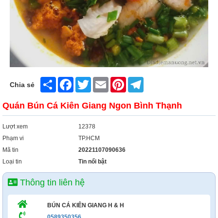
Share
Facebook
Twitter
Email
Pinterest
Telegram
Chia sẻ
Quán Bún Cá Kiên Giang Ngon Bình Thạnh
Lượt xem
12378
Phạm vi
TP.HCM
Mã tin
20221107090636
Loại tin
Tin nổi bật
Thông tin liên hệ
BÚN CÁ KIÊN GIANG H & H
0589350356