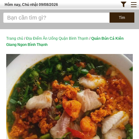
Hôm nay, Chủ nhật 09/08/2026
Trang chủ
ĐỊA ĐIỂM ĂN UỐNG SÀI GÒN
Bánh - Đồ Ăn Vặt
Trang chủ
/
Địa Điểm Ăn Uống Quận Bình Thạnh
/
Quán Bún Cá Kiên
Giang Ngon Bình Thạnh
Thực Phẩm Nông Hải Sản
TOP QUÁN ĂN
ĐỊA ĐIỂM ĂN UỐNG HÀ NỘI