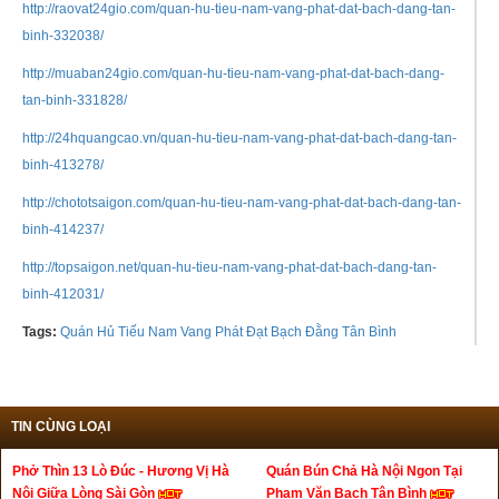
http://raovat24gio.com/quan-hu-tieu-nam-vang-phat-dat-bach-dang-tan-
binh-332038/
http://muaban24gio.com/quan-hu-tieu-nam-vang-phat-dat-bach-dang-
tan-binh-331828/
http://24hquangcao.vn/quan-hu-tieu-nam-vang-phat-dat-bach-dang-tan-
binh-413278/
http://chototsaigon.com/quan-hu-tieu-nam-vang-phat-dat-bach-dang-tan-
binh-414237/
http://topsaigon.net/quan-hu-tieu-nam-vang-phat-dat-bach-dang-tan-
binh-412031/
Tags:
Quán Hủ Tiếu Nam Vang Phát Đạt Bạch Đằng Tân Bình
TIN CÙNG LOẠI
Phở Thìn 13 Lò Đúc - Hương Vị Hà
Quán Bún Chả Hà Nội Ngon Tại
Nội Giữa Lòng Sài Gòn
Phạm Văn Bạch Tân Bình