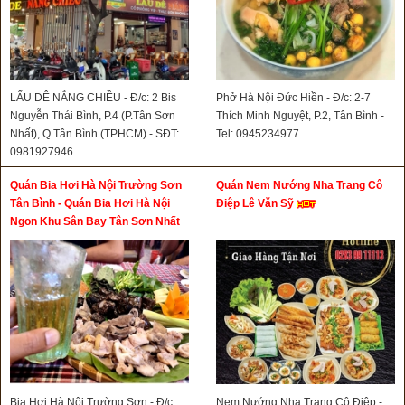
LẨU DÊ NẮNG CHIỀU - Đ/c: 2 Bis
Phở Hà Nội Đức Hiền - Đ/c: 2-7
Nguyễn Thái Bình, P.4 (P.Tân Sơn
Thích Minh Nguyệt, P.2, Tân Bình -
Nhất), Q.Tân Bình (TPHCM) - SĐT:
Tel: 0945234977
0981927946
Quán Bia Hơi Hà Nội Trường Sơn
Quán Nem Nướng Nha Trang Cô
Tân Bình - Quán Bia Hơi Hà Nội
Điệp Lê Văn Sỹ
Ngon Khu Sân Bay Tân Sơn Nhất
Bia Hơi Hà Nội Trường Sơn - Đ/c:
Nem Nướng Nha Trang Cô Điệp -