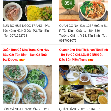
BÚN BÒ HUẾ NGỌC TRANG - Đ/c:
QUÁN CÔ NA - Đ/c: 127F Hoàng Sa,
39c Hồng Hà Nối Dài, P.2, Tân Bình
P. Tân Định, Quận 1 - 384-386
- Tel: 0971722768
Trường Chinh, P. 13, Tân Bình - Tel:
0937003077
Quán Bún Cá Nha Trang Ông Huy
Quán Hằng Thái Thị Nhạn Tân Bình
Bàu Cát Tân Bình - Bún Cá Ngừ
- Bò Tơ Củ Chi, Lẩu Bò Nồi Đất,
Đại Dương
Đặc Sản Miền Trung
BÚN CÁ NHA TRANG ÔNG HUY ⭐
QUÁN HẰNG - Đ/c: 6C Thái Thị