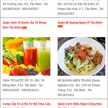
34 Trường Sơn, P.2, Tân Bình - Tel:
Đ/c: 337/10 Lê Văn Sỹ (Hẻm 15
0919852929 - 0933545557
Phạm Văn Hai), P. 1, Tân Bình - Tel:
0933225367
Quán Sinh Tố Nước Ép 76 Đồng
Quán Mì Quảng Ngon Ở Tân Bình
Đen Tân Bình
SINH TỐ NƯỚC ÉP 76 - Đ/c: 76
MÌ QUẢNG MIỀN TRUNG (Quán
Đồng Đen, P.14, Tân Bình - Tel:
Nghiêm Cũ) - Đ/c: 276 Võ Thành
0903110030 - 0903818313
Trang, P.11, Tân Bình - Tel:
0913615411
Cung Cấp Sỉ Lẻ Bò Tơ Bê Thui, Lẩu
Quán Cơm Niêu Ngon Cộng Hòa