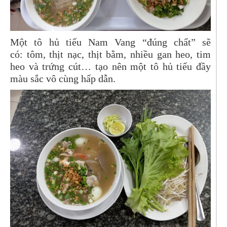
Một tô hủ tiếu Nam Vang “đúng chất” sẽ
có: tôm, thịt nạc, thịt bằm, nhiều gan heo, tim
heo và trứng cút… tạo nên một tô hủ tiếu đầy
màu sắc vô cùng hấp dẫn.