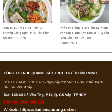
BÚN MỌC ANH THƯ - Đ/c: 79
Phở Lao Động - Đ/c: Hẻm 44 Phạm
Trương Công Định, P.14, Tân Bình -
Văn Hai, P.Tân Sơn Hòa, (P.2, Q.Tân
Tel: 0932179378
Bình Cũ), TP.HCM - Tel:
0908607501
CÔNG TY TNHH QUẢNG CÁO TRỰC TUYẾN BÌNH MINH
Số ĐKKD - MST: 0310871409 - Ngày cấp: 23/05/2011 – Do Sở Kế Hoạch
Đầu Tư-TP.HCM cấp
Đ/c: 118/1/9 Lê Văn Thọ, P.11, Q. Gò Vấp, TP.HCM
Hotline: 0948.968.238
Website:
https://diadiemanuong.net.vn