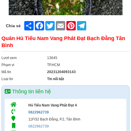
Share
Facebook
Twitter
Email
Pinterest
Telegram
Chia sẻ
Quán Hủ Tiếu Nam Vang Phát Đạt Bạch Đằng Tân
Bình
Lượt xem
13645
Phạm vi
TP.HCM
Mã tin
20231204093143
Loại tin
Tin nổi bật
Thông tin liên hệ
Hủ Tiếu Nam Vang Phát Đạt 4
0822962739
11F/32 Bạch Đằng, P.2, Tân Bình
0822962739