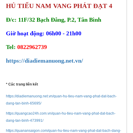
HỦ TIẾU NAM VANG PHÁT ĐẠT 4
Đ/c: 11F/32 Bạch Đằng, P.2, Tân Bình
Giờ hoạt động: 06h00 - 21h00
Tel:
0822962739
https://diadiemanuong.net.vn/
* Các trang liên kết
https://diadiemanuong.net.vn/quan-hu-tieu-nam-vang-phat-dat-bach-
dang-tan-binh-65695/
https://quangcao24h.com.vn/quan-hu-tieu-nam-vang-phat-dat-bach-
dang-tan-binh-473991/
https://quanansaigon.com/quan-hu-tieu-nam-vang-phat-dat-bach-dang-