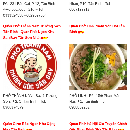
Đ/c: 231 Bàu Cát, P. 12, Tân Bình
Nhạn, P.10, Tân Bình - Tel:
⭐Mở cửa: 06g - 21g ⭐ Tel:
0907138813
0933524358 - 0829097554
Quán Phở Thành Nam Trường Sơn
Quán Phở Linh Phạm Văn Hai Tân
Tân Bình - Quán Phở Ngon Khu
Bình
Sân Bay Tân Sơn Nhất
PHỞ THÀNH NAM - Đ/c: 6 Trường
PHỞ LINH - Đ/c: 15/9 Phạm Văn
Sơn, P. 2, Q. Tân Bình - Tel:
Hai, P. 1, Tân Bình - Tel:
0906374579
0908852262
Quán Cơm Bắc Ngon Khu Cộng
Quán Phở Hà Nội Gia Truyền Chính
Hòa Tân Bình
Gốc Phan Đình Giót Tân Bình