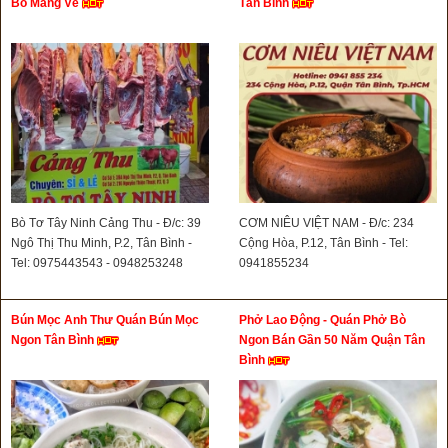
Bò Mang Về
Tân Bình
Bò Tơ Tây Ninh Cảng Thu - Đ/c: 39
CƠM NIÊU VIỆT NAM - Đ/c: 234
Ngô Thị Thu Minh, P.2, Tân Bình -
Cộng Hòa, P.12, Tân Bình - Tel:
Tel: 0975443543 - 0948253248
0941855234
Bún Mọc Anh Thư Quán Bún Mọc
Phở Lao Động - Quán Phở Bò
Ngon Tân Bình
Ngon Bán Gần 50 Năm Quận Tân
Bình