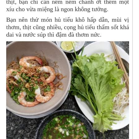
thịt, bạn chỉ cần nêm nếm chanh ớt thêm một
xíu cho vừa miệng là ngon không tưởng.
Bạn nên thử món hủ tiếu khô hấp dẫn, mùi vị
thơm, thịt cũng nhiều, cọng hủ tiếu thấm sốt khá
dai và nước súp thì đậm đà thơm nức.