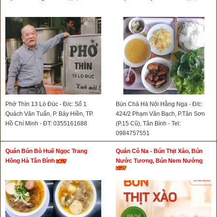
Phở Thìn 13 Lò Đúc - Đ/c: Số 1
Bún Chả Hà Nội Hằng Nga - Đ/c:
Quách Văn Tuấn, P. Bảy Hiền, TP.
424/2 Phạm Văn Bạch, P.Tân Sơn
Hồ Chí Minh - ĐT: 0355161688
(P.15 Cũ), Tân Bình - Tel:
0984757551
Quán Bún Bò Huế Ngọc Trang
Quán Cô Na - Bún Thịt Xào, Bún
Hồng Hà Tân Bình
Nước Tương, Bún Nem Nướng