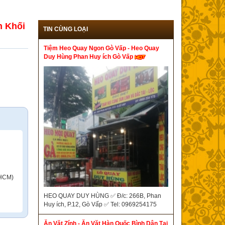
n Khối
TIN CÙNG LOẠI
Tiệm Heo Quay Ngon Gò Vấp - Heo Quay
Duy Hùng Phan Huy ích Gò Vấp
 HCM)
HEO QUAY DUY HÙNG ✅ Đ/c: 266B, Phan
Huy ích, P.12, Gò Vấp ✅ Tel: 0969254175
Ăn Vặt Zính - Ăn Vặt Hàn Quốc Bình Dân Tại