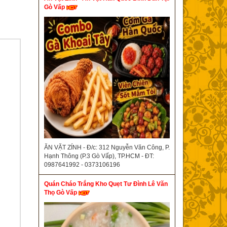
Gò Vấp
ĂN VẶT ZÍNH - Đ/c: 312 Nguyễn Văn Công, P.
Hạnh Thông (P.3 Gò Vấp), TP.HCM - ĐT:
0987641992 - 0373106196
Quán Cháo Trắng Kho Quẹt Tư Đình Lê Văn
Thọ Gò Vấp