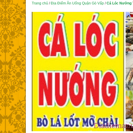
Trang chủ
/
Địa Điểm Ăn Uống Quận Gò Vấp
/
Cá Lóc Nướng T