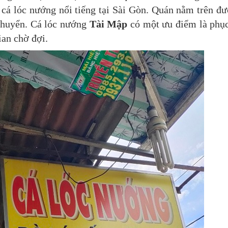
 cá lóc nướng nổi tiếng tại Sài Gòn. Quán nằm trên đ
i chuyển. Cá lóc nướng
Tài Mập
có một ưu điểm là phụ
ian chờ đợi.