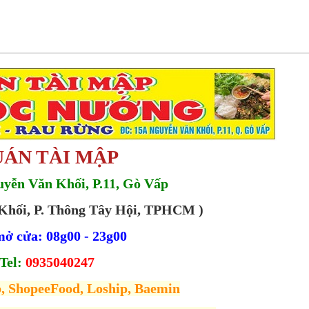
ÁN TÀI MẬP
uyễn Văn Khối, P.11, Gò Vấp
Khối, P. Thông Tây Hội, TPHCM )
ở cửa: 08g00 - 23g00
Tel:
0935040247
, ShopeeFood, Loship, Baemin