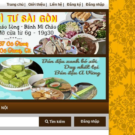
Trang chủ
|
Giới thiệu
|
Liên hệ
|
Đăng ký
|
Đăng nhập
 NỘI
Đăng nhập
Tìm kiếm