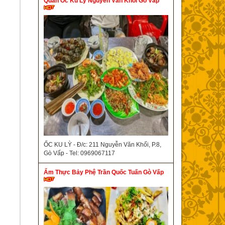
Quán Ốc Ku Lỳ Nguyễn Văn Khối Gò Vấp
ỐC KU LỲ - Đ/c: 211 Nguyễn Văn Khối, P.8,
Gò Vấp - Tel: 0969067117
Ẩm Thực Bảy Phệ Trần Quốc Tuấn Gò Vấp