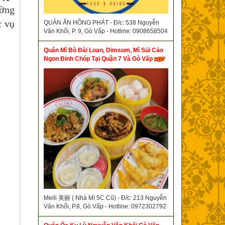
ường
c vụ
QUÁN ĂN HỒNG PHÁT - Đ/c: 538 Nguyễn
Văn Khối, P. 9, Gò Vấp - Hotline: 0908658504
Quán Mì Bò Đài Loan, Dimsum, Mì Sủi Cảo
Ngon Đỉnh Chóp Tại Quận 7 Và Gò Vấp
Meili 美丽 ( Nhà Mì 5C Cũ) - Đ/c: 213 Nguyễn
Văn Khối, P.8, Gò Vấp - Hotline: 0972302792