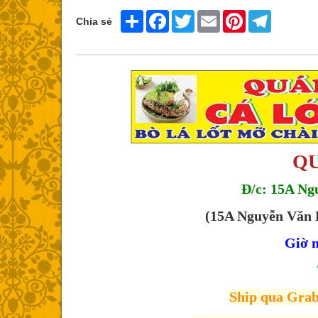
Share
Facebook
Twitter
Email
Pinterest
Telegram
Chia sẻ
QU
Đ/c: 15A Ng
(15A Nguyễn Văn 
Giờ m
Ship qua Grab