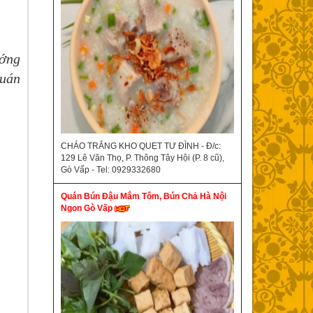
ướng
quán
CHÁO TRẮNG KHO QUẸT TƯ ĐÌNH - Đ/c:
129 Lê Văn Thọ, P. Thông Tây Hội (P. 8 cũ),
Gò Vấp - Tel: 0929332680
Quán Bún Đậu Mắm Tôm, Bún Chả Hà Nội
Ngon Gò Vấp