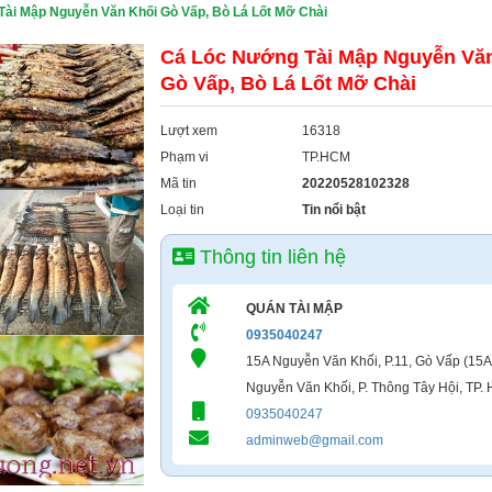
ài Mập Nguyễn Văn Khối Gò Vấp, Bò Lá Lốt Mỡ Chài
Cá Lóc Nướng Tài Mập Nguyễn Vă
Gò Vấp, Bò Lá Lốt Mỡ Chài
Lượt xem
16318
Phạm vi
TP.HCM
Mã tin
20220528102328
Loại tin
Tin nổi bật
Thông tin liên hệ
QUÁN TÀI MẬP
0935040247
15A Nguyễn Văn Khối, P.11, Gò Vấp (15A
Nguyễn Văn Khối, P. Thông Tây Hội, TP.
0935040247
adminweb@gmail.com