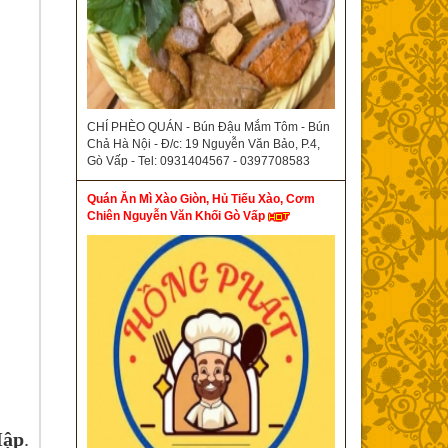
CHÍ PHÈO QUÁN - Bún Đậu Mắm Tôm - Bún
Chả Hà Nội - Đ/c: 19 Nguyễn Văn Bảo, P.4,
Gò Vấp - Tel: 0931404567 - 0397708583
Quán Ăn Mì Xào Giòn, Hủ Tiếu Xào, Cơm
Chiên Nguyễn Văn Khối Gò Vấp
Mập
.