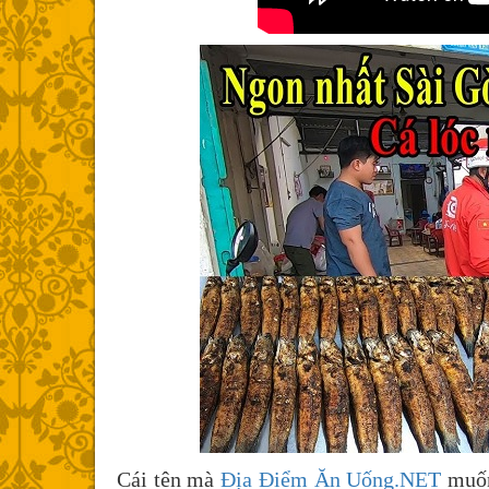
Cái tên mà
Địa Điểm Ăn Uống.NET
muốn