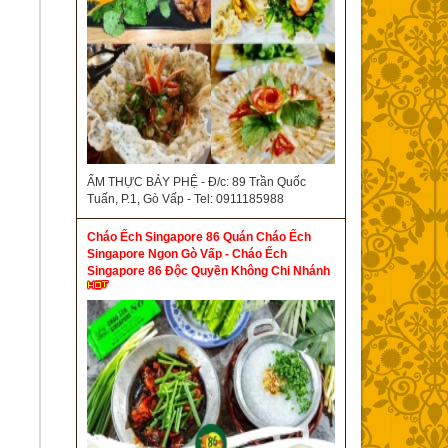
ẨM THỰC BẢY PHỆ - Đ/c: 89 Trần Quốc
Tuấn, P.1, Gò Vấp - Tel: 0911185988
Cháo Ếch Singapore 86 Quán Cháo Ếch
Singapore Ngon Gò Vấp - Cháo Ếch
Singapore 86 Độc Quyền Không Chi Nhánh