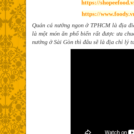
https://shopeefood.v
https://www.foody.v
Quán cá nướng ngon ở TPHCM là địa điể
là một món ăn phổ biến rất được ưa chu
nướng ở Sài Gòn thì đâu sẽ là địa chỉ lý