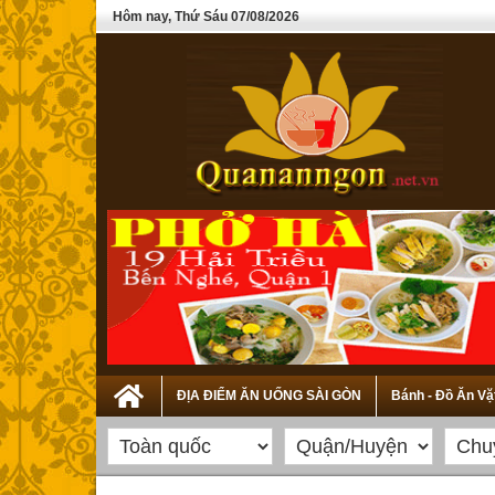
Hôm nay, Thứ Sáu 07/08/2026
ĐỊA ĐIỂM ĂN UỐNG SÀI GÒN
Bánh - Đồ Ăn Vặ