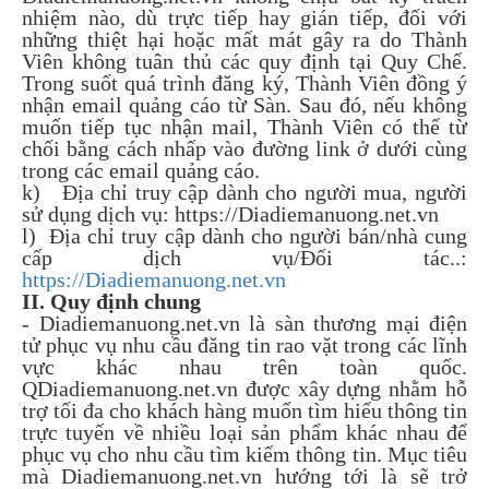
nhiệm nào, dù trực tiếp hay gián tiếp, đối với
những thiệt hại hoặc mất mát gây ra do Thành
Viên không tuân thủ các quy định tại Quy Chế.
Trong suốt quá trình đăng ký, Thành Viên đồng ý
nhận email quảng cáo từ Sàn. Sau đó, nếu không
muốn tiếp tục nhận mail, Thành Viên có thể từ
chối bằng cách nhấp vào đường link ở dưới cùng
trong các email quảng cáo.
k) Địa chỉ truy cập dành cho người mua, người
sử dụng dịch vụ: https://Diadiemanuong.net.vn
l) Địa chỉ truy cập dành cho người bán/nhà cung
cấp dịch vụ/Đối tác..:
https://Diadiemanuong.net.vn
II. Quy định chung
- Diadiemanuong.net.vn là sàn thương mại điện
tử phục vụ nhu cầu đăng tin rao vặt trong các lĩnh
vực khác nhau trên toàn quốc.
QDiadiemanuong.net.vn được xây dựng nhằm hỗ
trợ tối đa cho khách hàng muốn tìm hiểu thông tin
trực tuyến về nhiều loại sản phẩm khác nhau để
phục vụ cho nhu cầu tìm kiếm thông tin. Mục tiêu
mà Diadiemanuong.net.vn hướng tới là sẽ trở