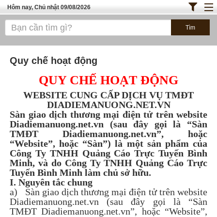
Hôm nay, Chủ nhật 09/08/2026
Trang chủ
ĐỊA ĐIỂM ĂN UỐNG SÀI GÒN
Quy chế hoạt động
Bánh - Đồ Ăn Vặt
QUY CHẾ HOẠT ĐỘNG
Thực Phẩm Nông Hải Sản
WEBSITE CUNG CẤP DỊCH VỤ TMĐT
TOP QUÁN ĂN
DIADIEMANUONG.NET.VN
Sàn giao dịch thương mại điện tử trên website
ĐỊA ĐIỂM ĂN UỐNG HÀ NỘI
Diadiemanuong.net.vn (sau đây gọi là “Sàn
TMĐT Diadiemanuong.net.vn”, hoặc
“Website”, hoặc “Sàn”) là một sản phẩm của
Công Ty TNHH Quảng Cáo Trực Tuyến Bình
Minh, và do Công Ty TNHH Quảng Cáo Trực
Tuyến Bình Minh làm chủ sở hữu.
I. Nguyên tắc chung
a) Sàn giao dịch thương mại điện tử trên website
Diadiemanuong.net.vn (sau đây gọi là “Sàn
TMĐT Diadiemanuong.net.vn”, hoặc “Website”,