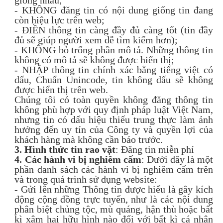
giống nhau;
- KHÔNG đăng tin có nội dung giống tin đang
còn hiệu lực trên web;
- ĐIỀN thông tin càng đầy đủ càng tốt (tin đầy
đủ sẽ giúp người xem dễ tìm kiếm hơn);
- KHÔNG bỏ trống phần mô tả. Những thông tin
không có mô tả sẽ không được hiển thị;
- NHẬP thông tin chính xác bằng tiếng việt có
dấu, Chuẩn Unincode, tin không dấu sẽ không
được hiển thị trên web.
Chúng tôi có toàn quyền không đăng thông tin
không phù hợp với quy định pháp luật Việt Nam,
nhưng tin có dấu hiệu thiếu trung thực làm ảnh
hưởng đến uy tín của Công ty và quyền lợi của
khách hàng mà không cần báo trước.
3. Hình thức tin rao vặt
: Đăng tin miễn phí
4. Các hành vi bị nghiêm cấm
: Dưới đây là một
phần danh sách các hành vi bị nghiêm cấm trên
và trong quá trình sử dụng website:
- Gửi lên những Thông tin được hiểu là gây kích
động cộng đồng trực tuyến, như là các nội dung
phân biệt chủng tộc, mù quáng, hận thù hoặc bất
kì xâm hại hữu hình nào đối với bất kì cá nhân