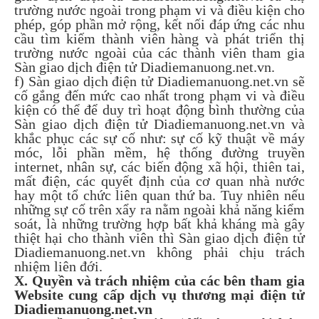
trường nước ngoài trong phạm vi và điều kiện cho
phép, góp phần mở rộng, kết nối đáp ứng các nhu
cầu tìm kiếm thành viên hàng và phát triển thị
trường nước ngoài của các thành viên tham gia
Sàn giao dịch điện tử Diadiemanuong.net.vn.
f) Sàn giao dịch điện tử Diadiemanuong.net.vn sẽ
cố gắng đến mức cao nhất trong phạm vi và điều
kiện có thể để duy trì hoạt động bình thường của
Sàn giao dịch điện tử Diadiemanuong.net.vn và
khắc phục các sự cố như: sự cố kỹ thuật về máy
móc, lỗi phần mềm, hệ thống đường truyền
internet, nhân sự, các biến động xã hội, thiên tai,
mất điện, các quyết định của cơ quan nhà nước
hay một tổ chức liên quan thứ ba. Tuy nhiên nếu
những sự cố trên xẩy ra nằm ngoài khả năng kiểm
soát, là những trường hợp bất khả kháng mà gây
thiệt hại cho thành viên thì Sàn giao dịch điện tử
Diadiemanuong.net.vn không phải chịu trách
nhiệm liên đới.
X. Quyền và trách nhiệm của các bên tham gia
Website cung cấp dịch vụ thương mại điện tử
Diadiemanuong.net.vn