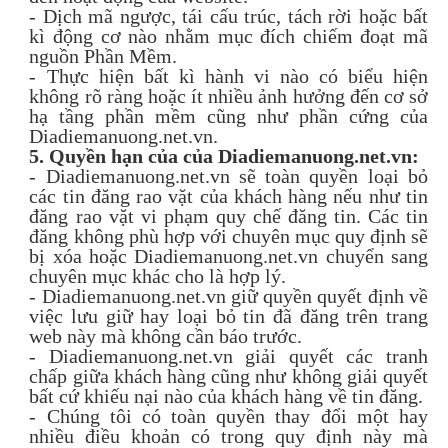
- Dịch mã ngược, tái cấu trúc, tách rời hoặc bất
kì động cơ nào nhằm mục đích chiếm đoạt mã
nguồn Phần Mềm.
- Thực hiện bất kì hành vi nào có biểu hiện
không rõ ràng hoặc ít nhiều ảnh hưởng đến cơ sở
hạ tầng phần mềm cũng như phần cứng của
Diadiemanuong.net.vn.
5. Quyền hạn của của Diadiemanuong.net.vn:
- Diadiemanuong.net.vn sẽ toàn quyền loại bỏ
các tin đăng rao vặt của khách hàng nếu như tin
đăng rao vặt vi phạm quy chế đăng tin. Các tin
đăng không phù hợp với chuyên mục quy định sẽ
bị xóa hoặc Diadiemanuong.net.vn chuyển sang
chuyên mục khác cho là hợp lý.
- Diadiemanuong.net.vn giữ quyền quyết định về
việc lưu giữ hay loại bỏ tin đã đăng trên trang
web này mà không cần báo trước.
- Diadiemanuong.net.vn giải quyết các tranh
chấp giữa khách hàng cũng như không giải quyết
bất cứ khiếu nại nào của khách hàng về tin đăng.
- Chúng tôi có toàn quyền thay đổi một hay
nhiều điều khoản có trong quy định này mà