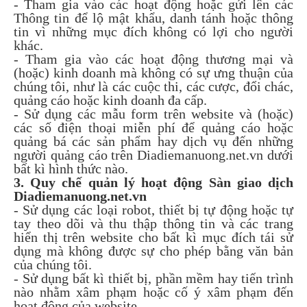
- Tham gia vào các hoạt động hoặc gửi lên các
Thông tin để lộ mật khẩu, danh tánh hoặc thông
tin vì những mục đích không có lợi cho người
khác.
- Tham gia vào các hoạt động thương mại và
(hoặc) kinh doanh mà không có sự ưng thuận của
chúng tôi, như là các cuộc thi, các cược, đổi chác,
quảng cáo hoặc kinh doanh đa cấp.
- Sử dụng các mẫu form trên website và (hoặc)
các số điện thoại miễn phí để quảng cáo hoặc
quảng bá các sản phẩm hay dịch vụ đến những
người quảng cáo trên Diadiemanuong.net.vn dưới
bất kì hình thức nào.
3. Quy chế quản lý hoạt động Sàn giao dịch
Diadiemanuong.net.vn
- Sử dụng các loại robot, thiết bị tự động hoặc tự
tay theo dõi và thu thập thông tin và các trang
hiển thị trên website cho bất kì mục đích tái sử
dụng mà không được sự cho phép bằng văn bản
của chúng tôi.
- Sử dụng bất kì thiết bị, phần mềm hay tiến trình
nào nhằm xâm phạm hoặc cố ý xâm phạm đến
hoạt động của website.