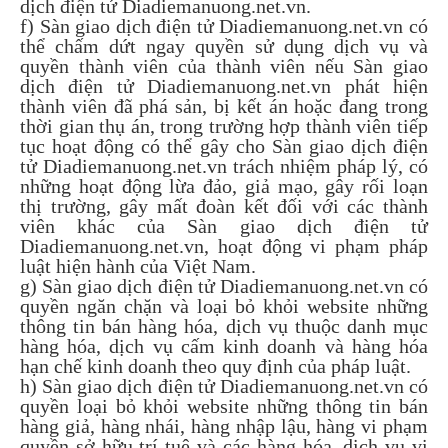
dịch điện tử Diadiemanuong.net.vn.
f) Sàn giao dịch điện tử Diadiemanuong.net.vn có
thể chấm dứt ngay quyền sử dụng dịch vụ và
quyền thành viên của thành viên nếu Sàn giao
dịch điện tử Diadiemanuong.net.vn phát hiện
thành viên đã phá sản, bị kết án hoặc đang trong
thời gian thụ án, trong trường hợp thành viên tiếp
tục hoạt động có thể gây cho Sàn giao dịch điện
tử Diadiemanuong.net.vn trách nhiệm pháp lý, có
những hoạt động lừa đảo, giả mạo, gây rối loạn
thị trường, gây mất đoàn kết đối với các thành
viên khác của Sàn giao dịch điện tử
Diadiemanuong.net.vn, hoạt động vi phạm pháp
luật hiện hành của Việt Nam.
g) Sàn giao dịch điện tử Diadiemanuong.net.vn có
quyền ngăn chặn và loại bỏ khỏi website những
thông tin bán hàng hóa, dịch vụ thuộc danh mục
hàng hóa, dịch vụ cấm kinh doanh và hàng hóa
hạn chế kinh doanh theo quy định của pháp luật.
h) Sàn giao dịch điện tử Diadiemanuong.net.vn có
quyền loại bỏ khỏi website những thông tin bán
hàng giả, hàng nhái, hàng nhập lậu, hàng vi phạm
quyền sở hữu trí tuệ và các hàng hóa, dịch vụ vi