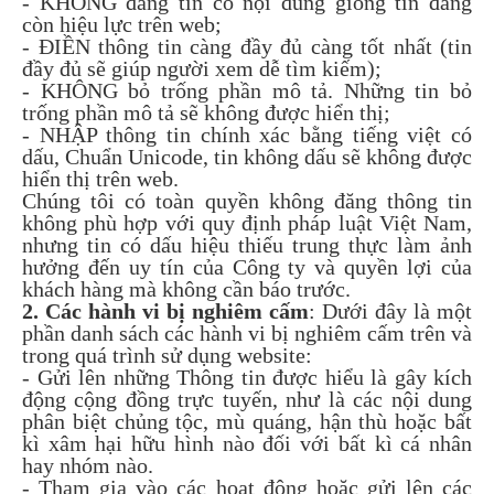
- KHÔNG đăng tin có nội dung giống tin đang
còn hiệu lực trên web;
- ĐIỀN thông tin càng đầy đủ càng tốt nhất (tin
đầy đủ sẽ giúp người xem dễ tìm kiếm);
- KHÔNG bỏ trống phần mô tả. Những tin bỏ
trống phần mô tả sẽ không được hiển thị;
- NHẬP thông tin chính xác bằng tiếng việt có
dấu, Chuẩn Unicode, tin không dấu sẽ không được
hiển thị trên web.
Chúng tôi có toàn quyền không đăng thông tin
không phù hợp với quy định pháp luật Việt Nam,
nhưng tin có dấu hiệu thiếu trung thực làm ảnh
hưởng đến uy tín của Công ty và quyền lợi của
khách hàng mà không cần báo trước.
2. Các hành vi bị nghiêm cấm
: Dưới đây là một
phần danh sách các hành vi bị nghiêm cấm trên và
trong quá trình sử dụng website:
- Gửi lên những Thông tin được hiểu là gây kích
động cộng đồng trực tuyến, như là các nội dung
phân biệt chủng tộc, mù quáng, hận thù hoặc bất
kì xâm hại hữu hình nào đối với bất kì cá nhân
hay nhóm nào.
- Tham gia vào các hoạt động hoặc gửi lên các