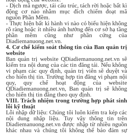
- Dịch mã ngược, tái cấu trúc, tách rời hoặc bất kì
động cơ nào nhằm mục đích chiếm đoạt mã
nguồn Phần Mềm.
- Thực hiện bất kì hành vi nào có biểu hiện không
rõ ràng hoặc ít nhiều ảnh hưởng đến cơ sở hạ tầng
phần mềm cũng như phần cứng của
Diadiemanuong.net.vn.
4. Cơ chế kiểm soát thông tin của Ban quản trị
website
Ban quản trị website QDiadiemanuong.net.vn sẽ
kiểm tra nội dung của các tin đăng tải. Nếu không
vi phạm các quy định, quản trị viên sẽ duyệt và
cho hiển thị tin. Trường hợp tin đăng vi phạm nội
quy, quy chế hoạt động của website
QDiadiemanuong.net.vn, Ban quản trị sẽ không
cho hiển thị tin đăng theo quy định.
VIII. Trách nhiệm trong trường hợp phát sinh
lỗi kỹ thuật
Lỗi nhập dữ liệu: Chúng tôi luôn kiểm tra kép các
nội dung nhập liệu. Tuy vậy thông tin trên
Diadiemanuong.net.vn được nhập từ nhiều nguồn
khác nhau và chúng tôi không thể bảo đảm sự