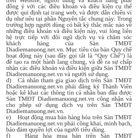
trên Website, người dùng và khách hàng phải
đồng ý với các điều khoản và điều kiện cụ thể
được qui định tại trang web, và được dẫn chiếu ví
dụ như nêu tại phần Nguyên tắc chung này. Trong
trường hợp người dùng có bất kỳ thắc mắc nào về
những điều khoản và điều kiện này, vui lòng liên
hệ trực tiếp với đôi ngũ dịch vụ và chăm sóc
khách hàng của Sàn TMĐT
Diadiemanuong.net.vn. Mục tiêu của bản Quy chế
hoạt động này (sau đây gọi tắt là “Quy Chế”) là
để tạo ra một hành lang chung, và đề ra sự chấp
nhận các điều khoản và điều kiện giữa Sàn TMĐT
Diadiemanuong.net.vn và người sử dụng.
d) Cá nhân tham gia giao dịch trên Sàn TMĐT
Diadiemanuong.net.vn phải đăng ký Thành Viên
hoặc kê khai các thông tin cá nhân ban đầu được
Sàn TMĐT Diadiemanuong.net.vn công nhận và
cho phép sử dụng dịch vụ trên Sàn TMĐT
Diadiemanuong.net.vn.
e) Hoạt động mua bán hàng hóa trên Sàn TMĐT
Diadiemanuong.net.vn phải công khai, minh bạch,
bảo đảm quyền lợi của người tiêu dùng.
f) Hàng hóa mua bán trên Sàn TMĐT