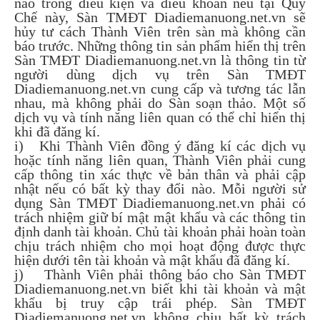
nào trong điều kiện và điều khoản nêu tại Quy
Chế này, Sàn TMĐT Diadiemanuong.net.vn sẽ
hủy tư cách Thành Viên trên sàn mà không cần
báo trước. Những thông tin sản phẩm hiển thị trên
Sàn TMĐT Diadiemanuong.net.vn là thông tin từ
người dùng dịch vụ trên Sàn TMĐT
Diadiemanuong.net.vn cung cấp và tương tác lẫn
nhau, mà không phải do Sàn soạn thảo. Một số
dịch vụ và tính năng liên quan có thể chỉ hiển thị
khi đã đăng kí.
i) Khi Thành Viên đồng ý đăng kí các dịch vụ
hoặc tính năng liên quan, Thành Viên phải cung
cấp thông tin xác thực về bản thân và phải cập
nhật nếu có bất kỳ thay đổi nào. Mỗi người sử
dụng Sàn TMĐT Diadiemanuong.net.vn phải có
trách nhiệm giữ bí mật mật khẩu và các thông tin
định danh tài khoản. Chủ tài khoản phải hoàn toàn
chịu trách nhiệm cho mọi hoạt động được thực
hiện dưới tên tài khoản và mật khẩu đã đăng kí.
j) Thành Viên phải thông báo cho Sàn TMĐT
Diadiemanuong.net.vn biết khi tài khoản và mật
khẩu bị truy cập trái phép. Sàn TMĐT
Diadiemanuong.net.vn không chịu bất kỳ trách