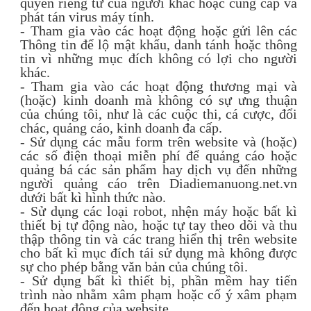
quyền riêng tư của người khác hoặc cung cấp và
phát tán virus máy tính.
- Tham gia vào các hoạt động hoặc gửi lên các
Thông tin để lộ mật khẩu, danh tánh hoặc thông
tin vì những mục đích không có lợi cho người
khác.
- Tham gia vào các hoạt động thương mại và
(hoặc) kinh doanh mà không có sự ưng thuận
của chúng tôi, như là các cuộc thi, cá cược, đổi
chác, quảng cáo, kinh doanh đa cấp.
- Sử dụng các mẫu form trên website và (hoặc)
các số điện thoại miễn phí để quảng cáo hoặc
quảng bá các sản phẩm hay dịch vụ đến những
người quảng cáo trên Diadiemanuong.net.vn
dưới bất kì hình thức nào.
- Sử dụng các loại robot, nhện máy hoặc bất kì
thiết bị tự động nào, hoặc tự tay theo dõi và thu
thập thông tin và các trang hiển thị trên website
cho bất kì mục đích tái sử dụng mà không được
sự cho phép bằng văn bản của chúng tôi.
- Sử dụng bất kì thiết bị, phần mềm hay tiến
trình nào nhằm xâm phạm hoặc cố ý xâm phạm
đến hoạt động của website.