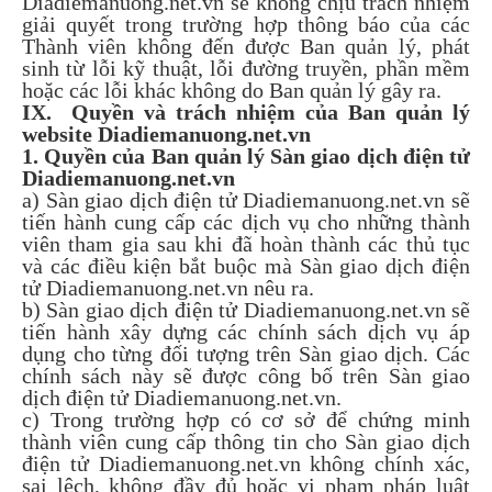
Diadiemanuong.net.vn sẽ không chịu trách nhiệm
giải quyết trong trường hợp thông báo của các
Thành viên không đến được Ban quản lý, phát
sinh từ lỗi kỹ thuật, lỗi đường truyền, phần mềm
hoặc các lỗi khác không do Ban quản lý gây ra.
IX. Quyền và trách nhiệm của Ban quản lý
website Diadiemanuong.net.vn
1. Quyền của Ban quản lý Sàn giao dịch điện tử
Diadiemanuong.net.vn
a) Sàn giao dịch điện tử Diadiemanuong.net.vn sẽ
tiến hành cung cấp các dịch vụ cho những thành
viên tham gia sau khi đã hoàn thành các thủ tục
và các điều kiện bắt buộc mà Sàn giao dịch điện
tử Diadiemanuong.net.vn nêu ra.
b) Sàn giao dịch điện tử Diadiemanuong.net.vn sẽ
tiến hành xây dựng các chính sách dịch vụ áp
dụng cho từng đối tượng trên Sàn giao dịch. Các
chính sách này sẽ được công bố trên Sàn giao
dịch điện tử Diadiemanuong.net.vn.
c) Trong trường hợp có cơ sở để chứng minh
thành viên cung cấp thông tin cho Sàn giao dịch
điện tử Diadiemanuong.net.vn không chính xác,
sai lệch, không đầy đủ hoặc vi phạm pháp luật