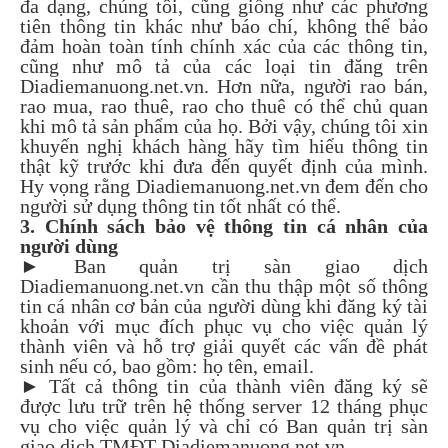
đa dạng, chúng tôi, cũng giống như các phương
tiên thông tin khác như báo chí, không thể bảo
đảm hoàn toàn tính chính xác của các thông tin,
cũng như mô tả của các loại tin đăng trên
Diadiemanuong.net.vn. Hơn nữa, người rao bán,
rao mua, rao thuê, rao cho thuê có thể chủ quan
khi mô tả sản phẩm của họ. Bởi vậy, chúng tôi xin
khuyến nghị khách hàng hãy tìm hiểu thông tin
thật kỹ trước khi đưa đến quyết định của mình.
Hy vọng rằng Diadiemanuong.net.vn đem đến cho
người sử dụng thông tin tốt nhất có thể.
3. Chính sách bảo vệ thông tin cá nhân của
người dùng
► Ban quản trị sàn giao dịch
Diadiemanuong.net.vn cần thu thập một số thông
tin cá nhân cơ bản của người dùng khi đăng ký tài
khoản với mục đích phục vụ cho việc quản lý
thành viên và hỗ trợ giải quyết các vấn đề phát
sinh nếu có, bao gồm: họ tên, email.
►
Tất cả thông tin của thành viên đăng ký sẽ
được lưu trữ trên hệ thống server 12 tháng phục
vụ cho việc quản lý và chỉ có Ban quản trị sàn
giao dịch TMĐT Diadiemanuong.net.vn.