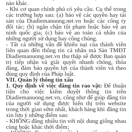
nào khác.
- Khi cơ quan chính phủ có yêu cầu. Cụ thể trong
các trường hợp sau: (a) bảo vệ các quyền hay tài
sản của Diadiemanuong.net.vn hoặc các công ty
đối tác; (b) ngăn chặn tội phạm hoặc bảo vệ an
ninh quốc gia; (c) bảo vệ an toàn cá nhân của
những người sử dụng hay công chúng.
- Tất cả những vấn đề khiếu nại của thành viên
liên quan đến thông tin cá nhân mà Sàn TMĐT
Diadiemanuong.net.vn thu thập sẽ được Ban quản
trị tiếp nhận và giải quyết nhanh chóng, thỏa
đáng, đảm bảo quyền lợi của thành viên và theo
đúng quy định của Pháp luật.
VII. Quản lý thông tin xấu
1. Quy định về việc đăng tin rao vặt:
Để thuận
tiện cho việc kiểm duyệt thông tin trên
Diadiemanuong.net.vn, cũng như để giúp đăng tin
của người sử dụng được hiển thị trên website
trong thời gian sớm nhất, khách hàng khi đăng tin
xin lưu ý những điểm sau:
- KHÔNG đăng nhiều tin với nội dung giống nhau
cùng hoặc khác thời điểm;