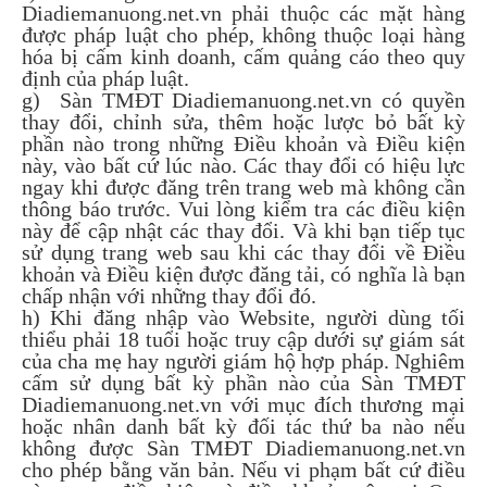
Diadiemanuong.net.vn phải thuộc các mặt hàng
được pháp luật cho phép, không thuộc loại hàng
hóa bị cấm kinh doanh, cấm quảng cáo theo quy
định của pháp luật.
g) Sàn TMĐT Diadiemanuong.net.vn có quyền
thay đổi, chỉnh sửa, thêm hoặc lược bỏ bất kỳ
phần nào trong những Điều khoản và Điều kiện
này, vào bất cứ lúc nào. Các thay đổi có hiệu lực
ngay khi được đăng trên trang web mà không cần
thông báo trước. Vui lòng kiểm tra các điều kiện
này để cập nhật các thay đổi. Và khi bạn tiếp tục
sử dụng trang web sau khi các thay đổi về Điều
khoản và Điều kiện được đăng tải, có nghĩa là bạn
chấp nhận với những thay đổi đó.
h) Khi đăng nhập vào Website, người dùng tối
thiểu phải 18 tuổi hoặc truy cập dưới sự giám sát
của cha mẹ hay người giám hộ hợp pháp. Nghiêm
cấm sử dụng bất kỳ phần nào của Sàn TMĐT
Diadiemanuong.net.vn với mục đích thương mại
hoặc nhân danh bất kỳ đối tác thứ ba nào nếu
không được Sàn TMĐT Diadiemanuong.net.vn
cho phép bằng văn bản. Nếu vi phạm bất cứ điều