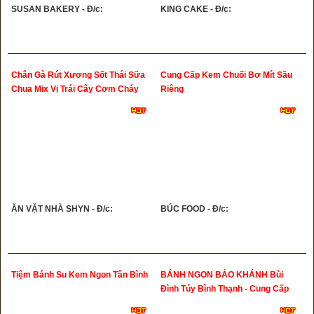
SUSAN BAKERY - Đ/c:
KING CAKE - Đ/c:
Chân Gà Rút Xương Sốt Thái Sữa
Cung Cấp Kem Chuối Bơ Mít Sầu
Chua Mix Vị Trái Cây Cơm Cháy
Riêng
Khô Gà Chè Dưỡng Nhan
ĂN VẶT NHÀ SHYN - Đ/c:
BÚC FOOD - Đ/c:
Tiệm Bánh Su Kem Ngon Tân Bình
BÁNH NGON BẢO KHÁNH Bùi
Đình Túy Bình Thạnh - Cung Cấp
Bánh Kem Bánh Ngọt Bánh Mặn