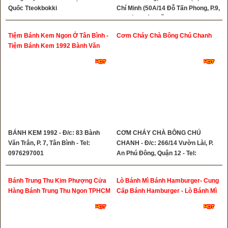
Quốc Tteokbokki
Chí Minh (50A/14 Đỗ Tấn Phong, P.9,
Q.Phú Nhuận CŨ), Tell: 0776982425
Tiệm Bánh Kem Ngon Ở Tân Bình -
Cơm Cháy Chà Bông Chú Chanh
Tiệm Bánh Kem 1992 Bành Văn
Trân Tân Bình
BÁNH KEM 1992 - Đ/c: 83 Bành
CƠM CHÁY CHÀ BÔNG CHÚ
Văn Trân, P. 7, Tân Bình - Tel:
CHANH - Đ/c: 266/14 Vườn Lài, P.
0976297001
An Phú Đông, Quận 12 - Tel:
0707878041
Bánh Trung Thu Kim Phượng Cửa
Lò Bánh Mì Bánh Hamburger- Cung
Hàng Bánh Trung Thu Ngon TPHCM
Cấp Bánh Hamburger - Lò Bánh Mì
Bánh Thanh Hải Bình Hưng Hòa
Bình Tân