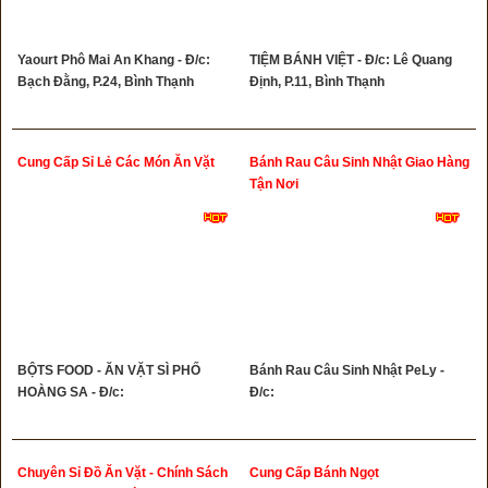
Yaourt Phô Mai An Khang - Đ/c:
TIỆM BÁNH VIỆT - Đ/c: Lê Quang
Bạch Đằng, P.24, Bình Thạnh
Định, P.11, Bình Thạnh
Cung Cấp Sỉ Lẻ Các Món Ăn Vặt
Bánh Rau Câu Sinh Nhật Giao Hàng
Tận Nơi
BỘTS FOOD - ĂN VẶT SÌ PHỐ
Bánh Rau Câu Sinh Nhật PeLy -
HOÀNG SA - Đ/c:
Đ/c:
Chuyên Sỉ Đồ Ăn Vặt - Chính Sách
Cung Cấp Bánh Ngọt