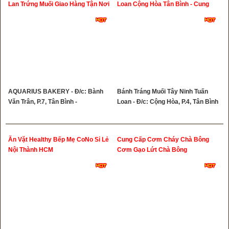
Lan Trứng Muối Giao Hàng Tận Nơi
Loan Cộng Hòa Tân Bình - Cung
Cấp Sỉ Lẻ Bánh Tráng Muối Tây
Ninh
AQUARIUS BAKERY - Đ/c: Bành
Bánh Tráng Muối Tây Ninh Tuấn
Văn Trân, P.7, Tân Bình -
Loan - Đ/c: Cộng Hòa, P.4, Tân Bình
Ăn Vặt Healthy Bếp Mẹ CoNo Sỉ Lẻ
Cung Cấp Cơm Cháy Chà Bông
Nội Thành HCM
Cơm Gạo Lứt Chà Bông