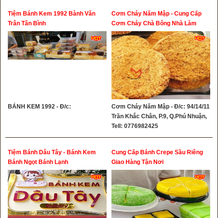
Tiệm Bánh Kem 1992 Bành Văn
Cơm Cháy Năm Mập - Cung Cấp
Trân Tân Bình
Cơm Cháy Chà Bông Nhà Làm
BÁNH KEM 1992 - Đ/c:
Cơm Cháy Năm Mập - Đ/c: 94/14/11
Trần Khắc Chân, P.9, Q.Phú Nhuận,
Tell: 0776982425
Tiệm Bánh Dâu Tây - Bánh Kem
Cung Cấp Bánh Crepe Sầu Riêng
Bánh Ngọt Bánh Lạnh
Giao Hàng Tận Nơi