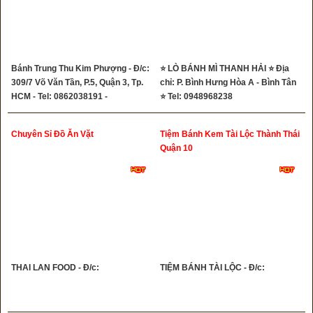
Bánh Trung Thu Kim Phượng - Đ/c:
⭐ LÒ BÁNH MÌ THANH HẢI ⭐ Địa
309/7 Võ Văn Tần, P.5, Quận 3, Tp.
chỉ: P. Bình Hưng Hòa A - Bình Tân
HCM - Tel: 0862038191 -
⭐ Tel: 0948968238
0909023891
Chuyên Sỉ Đồ Ăn Vặt
Tiệm Bánh Kem Tài Lộc Thành Thái
Quận 10
THAI LAN FOOD - Đ/c:
TIỆM BÁNH TÀI LỘC - Đ/c: