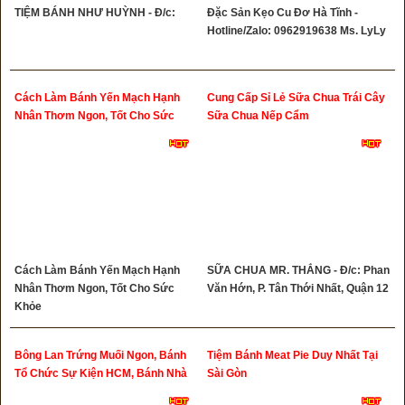
TIỆM BÁNH NHƯ HUỲNH - Đ/c:
Đặc Sản Kẹo Cu Đơ Hà Tĩnh -
Hotline/Zalo: 0962919638 Ms. LyLy
Cách Làm Bánh Yến Mạch Hạnh
Cung Cấp Sỉ Lẻ Sữa Chua Trái Cây
Nhân Thơm Ngon, Tốt Cho Sức
Sữa Chua Nếp Cẩm
Khỏe
Cách Làm Bánh Yến Mạch Hạnh
SỮA CHUA MR. THẮNG - Đ/c: Phan
Nhân Thơm Ngon, Tốt Cho Sức
Văn Hớn, P. Tân Thới Nhất, Quận 12
Khỏe
Bông Lan Trứng Muối Ngon, Bánh
Tiệm Bánh Meat Pie Duy Nhất Tại
Tổ Chức Sự Kiện HCM, Bánh Nhà
Sài Gòn
Mình, Bánh Sinh Nhật Trứng Muối