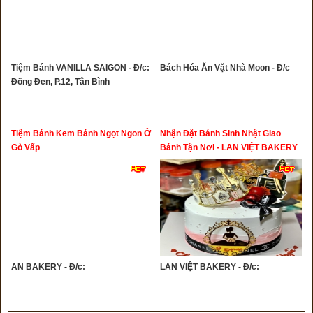
Tiệm Bánh VANILLA SAIGON - Đ/c:
Bách Hóa Ăn Vặt Nhà Moon - Đ/c
Đồng Đen, P.12, Tân Bình
Tiệm Bánh Kem Bánh Ngọt Ngon Ở
Nhận Đặt Bánh Sinh Nhật Giao
Gò Vấp
Bánh Tận Nơi - LAN VIỆT BAKERY
Quang Trung Gò Vấp
AN BAKERY - Đ/c:
LAN VIỆT BAKERY - Đ/c: