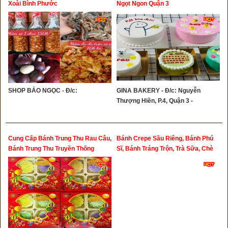
Xoài Bình Phước
Ngọt Ngon Quận 3
SHOP BẢO NGỌC - Đ/c:
GINA BAKERY - Đ/c: Nguyễn
Thượng Hiền, P.4, Quận 3 -
Cung Cấp Bánh Trung Thu Rau Câu,
Bánh Crepe Sầu Riêng, Bánh Phú
Bánh Trung Thu Truyền Thống
Sĩ, Bánh Tráng Trộn, Trà Sữa, Chè
Dừa Dầm Giao Hàng Tận Nơi