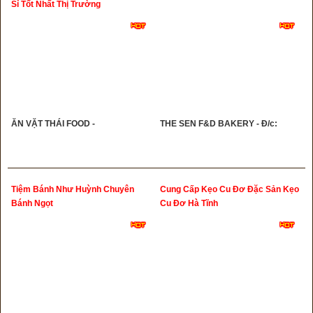
Sỉ Tốt Nhất Thị Trường
ĂN VẶT THÁI FOOD -
THE SEN F&D BAKERY - Đ/c:
Tiệm Bánh Như Huỳnh Chuyên
Cung Cấp Kẹo Cu Đơ Đặc Sản Kẹo
Bánh Ngọt
Cu Đơ Hà Tĩnh