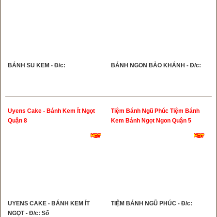
BÁNH SU KEM - Đ/c:
BÁNH NGON BẢO KHÁNH - Đ/c:
Uyens Cake - Bánh Kem Ít Ngọt
Tiệm Bánh Ngũ Phúc Tiệm Bánh
Quận 8
Kem Bánh Ngọt Ngon Quận 5
UYENS CAKE - BÁNH KEM ÍT
TIỆM BÁNH NGŨ PHÚC - Đ/c:
NGỌT - Đ/c: Số