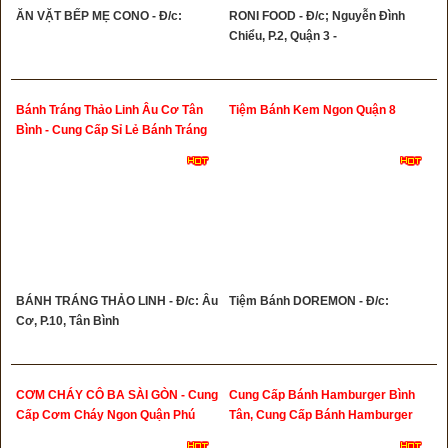
ĂN VẶT BẾP MẸ CONO - Đ/c:
RONI FOOD - Đ/c; Nguyễn Đình
Chiểu, P.2, Quận 3 -
Bánh Tráng Thảo Linh Âu Cơ Tân
Tiệm Bánh Kem Ngon Quận 8
Bình - Cung Cấp Sỉ Lẻ Bánh Tráng
BÁNH TRÁNG THẢO LINH - Đ/c: Âu
Tiệm Bánh DOREMON - Đ/c:
Cơ, P.10, Tân Bình
CƠM CHÁY CÔ BA SÀI GÒN - Cung
Cung Cấp Bánh Hamburger Bình
Cấp Cơm Cháy Ngon Quận Phú
Tân, Cung Cấp Bánh Hamburger
Nhuận
Quận 6, Cung Cấp Bánh Hamburger