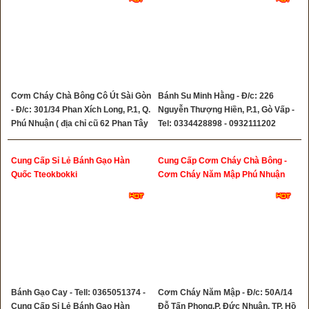
Cơm Cháy Chà Bông Cô Út Sài Gòn
Bánh Su Minh Hằng - Đ/c: 226
- Đ/c: 301/34 Phan Xích Long, P.1, Q.
Nguyễn Thượng Hiền, P.1, Gò Vấp -
Phú Nhuận ( địa chỉ cũ 62 Phan Tây
Tel: 0334428898 - 0932111202
Hồ ) - Tel: 0932333462 -
0763367779
Cung Cấp Sỉ Lẻ Bánh Gạo Hàn
Cung Cấp Cơm Cháy Chà Bông -
Quốc Tteokbokki
Cơm Cháy Năm Mập Phú Nhuận
Bánh Gạo Cay - Tell: 0365051374 -
Cơm Cháy Năm Mập - Đ/c: 50A/14
Cung Cấp Sỉ Lẻ Bánh Gạo Hàn
Đỗ Tấn Phong,P. Đức Nhuận, TP. Hồ