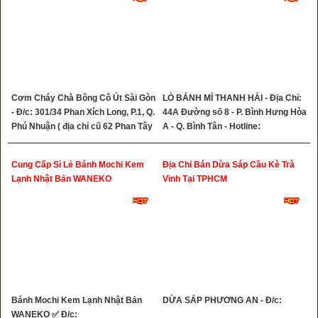
Tân Phú, Cung Cấp Bánh
Hamburger Tân Bình
Cơm Cháy Chà Bông Cô Út Sài Gòn
LÒ BÁNH MÌ THANH HẢI - Địa Chỉ:
- Đ/c: 301/34 Phan Xích Long, P.1, Q.
44A Đường số 8 - P. Bình Hưng Hòa
Phú Nhuận ( địa chỉ cũ 62 Phan Tây
A - Q. Bình Tân - Hotline:
Hồ ) - Tel: 0932333462 -
0356490253
0763367779
Cung Cấp Sỉ Lẻ Bánh Mochi Kem
Địa Chỉ Bán Dừa Sáp Cầu Kè Trà
Lạnh Nhật Bản WANEKO
Vinh Tại TPHCM
Bánh Mochi Kem Lạnh Nhật Bản
DỪA SÁP PHƯƠNG AN - Đ/c:
WANEKO ✅ Đ/c: