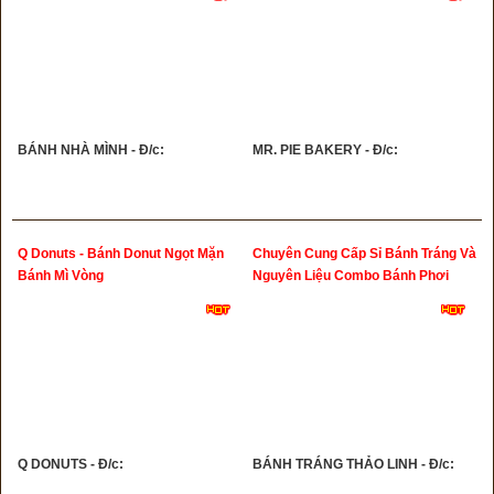
BÁNH NHÀ MÌNH - Đ/c:
MR. PIE BAKERY - Đ/c:
Q Donuts - Bánh Donut Ngọt Mặn
Chuyên Cung Cấp Sỉ Bánh Tráng Và
Bánh Mì Vòng
Nguyên Liệu Combo Bánh Phơi
Sương - BÁNH TRÁNG THẢO LINH
-
Q DONUTS - Đ/c:
BÁNH TRÁNG THẢO LINH - Đ/c: