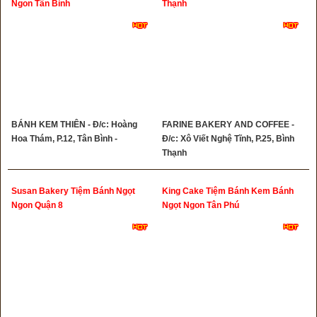
Ngon Tân Bình
Thạnh
BÁNH KEM THIÊN - Đ/c: Hoàng
FARINE BAKERY AND COFFEE -
Hoa Thám, P.12, Tân Bình -
Đ/c: Xô Viết Nghệ Tĩnh, P.25, Bình
Thạnh
Susan Bakery Tiệm Bánh Ngọt
King Cake Tiệm Bánh Kem Bánh
Ngon Quận 8
Ngọt Ngon Tân Phú