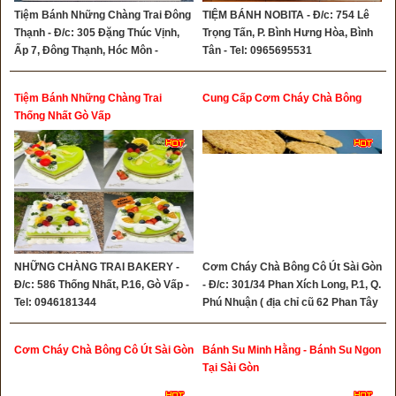
Tiệm Bánh Những Chàng Trai Đông
TIỆM BÁNH NOBITA - Đ/c: 754 Lê
Thạnh - Đ/c: 305 Đặng Thúc Vịnh,
Trọng Tấn, P. Bình Hưng Hòa, Bình
Ấp 7, Đông Thạnh, Hóc Môn -
Tân - Tel: 0965695531
Hotline: 0345056588 - 0869154279
Tiệm Bánh Những Chàng Trai
Cung Cấp Cơm Cháy Chà Bông
Thống Nhất Gò Vấp
NHỮNG CHÀNG TRAI BAKERY -
Cơm Cháy Chà Bông Cô Út Sài Gòn
Đ/c: 586 Thống Nhất, P.16, Gò Vấp -
- Đ/c: 301/34 Phan Xích Long, P.1, Q.
Tel: 0946181344
Phú Nhuận ( địa chỉ cũ 62 Phan Tây
Hồ ) - Tel: 0932333462 -
0763367779
Cơm Cháy Chà Bông Cô Út Sài Gòn
Bánh Su Minh Hằng - Bánh Su Ngon
Tại Sài Gòn