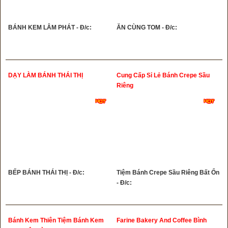
BÁNH KEM LÂM PHÁT - Đ/c:
ĂN CÙNG TOM - Đ/c:
DẠY LÀM BÁNH THÁI THỊ
Cung Cấp Sỉ Lẻ Bánh Crepe Sầu
Riêng
BẾP BÁNH THÁI THỊ - Đ/c:
Tiệm Bánh Crepe Sầu Riêng Bất Ổn
- Đ/c:
Bánh Kem Thiên Tiệm Bánh Kem
Farine Bakery And Coffee Bình