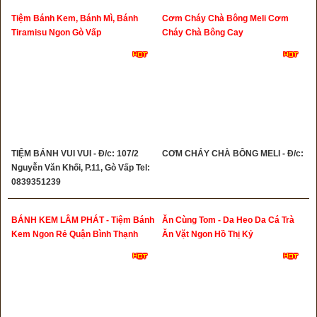
Tiệm Bánh Kem, Bánh Mì, Bánh
Cơm Cháy Chà Bông Meli Cơm
Tiramisu Ngon Gò Vấp
Cháy Chà Bông Cay
TIỆM BÁNH VUI VUI - Đ/c: 107/2
CƠM CHÁY CHÀ BÔNG MELI - Đ/c:
Nguyễn Văn Khối, P.11, Gò Vấp Tel:
0839351239
BÁNH KEM LÂM PHÁT - Tiệm Bánh
Ăn Cùng Tom - Da Heo Da Cá Trà
Kem Ngon Rẻ Quận Bình Thạnh
Ăn Vặt Ngon Hồ Thị Kỷ