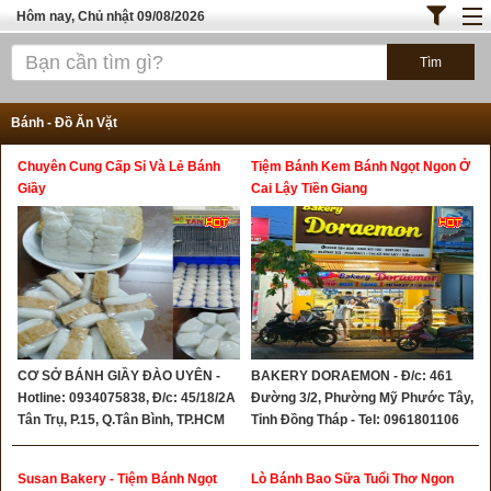
Hôm nay, Chủ nhật 09/08/2026
Trang chủ
ĐỊA ĐIỂM ĂN UỐNG SÀI GÒN
Bánh - Đồ Ăn Vặt
Bánh - Đồ Ăn Vặt
Chuyên Cung Cấp Sỉ Và Lẻ Bánh
Tiệm Bánh Kem Bánh Ngọt Ngon Ở
Thực Phẩm Nông Hải Sản
Giầy
Cai Lậy Tiền Giang
TOP QUÁN ĂN
ĐỊA ĐIỂM ĂN UỐNG HÀ NỘI
CƠ SỞ BÁNH GIẦY ĐÀO UYÊN -
BAKERY DORAEMON - Đ/c: 461
Hotline: 0934075838, Đ/c: 45/18/2A
Đường 3/2, Phường Mỹ Phước Tây,
Tân Trụ, P.15, Q.Tân Bình, TP.HCM
Tỉnh Đồng Tháp - Tel: 0961801106
Susan Bakery - Tiệm Bánh Ngọt
Lò Bánh Bao Sữa Tuổi Thơ Ngon