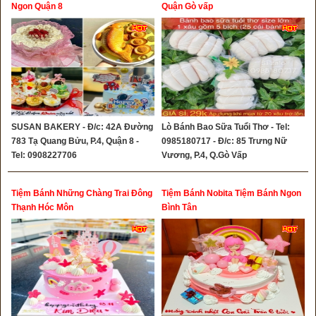
Ngon Quận 8
Quận Gò vấp
SUSAN BAKERY - Đ/c: 42A Đường
Lò Bánh Bao Sữa Tuổi Thơ - Tel:
783 Tạ Quang Bửu, P.4, Quận 8 -
0985180717 - Đ/c: 85 Trưng Nữ
Tel: 0908227706
Vương, P.4, Q.Gò Vấp
Tiệm Bánh Những Chàng Trai Đông
Tiệm Bánh Nobita Tiệm Bánh Ngon
Thạnh Hóc Môn
Bình Tân