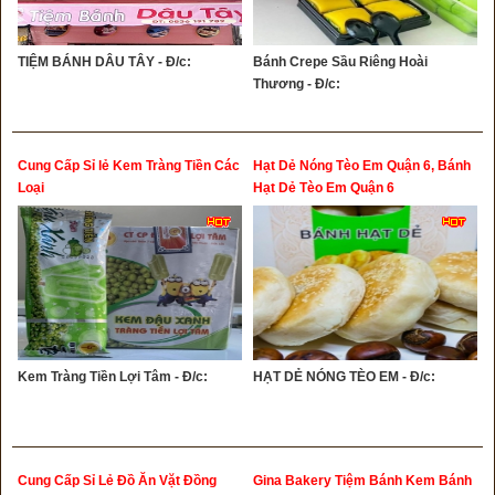
TIỆM BÁNH DÂU TÂY - Đ/c:
Bánh Crepe Sầu Riêng Hoài
Thương - Đ/c:
Cung Cấp Sỉ lẻ Kem Tràng Tiền Các
Hạt Dẻ Nóng Tèo Em Quận 6, Bánh
Loại
Hạt Dẻ Tèo Em Quận 6
Kem Tràng Tiền Lợi Tâm - Đ/c:
HẠT DẺ NÓNG TÈO EM - Đ/c:
Cung Cấp Sỉ Lẻ Đồ Ăn Vặt Đồng
Gina Bakery Tiệm Bánh Kem Bánh