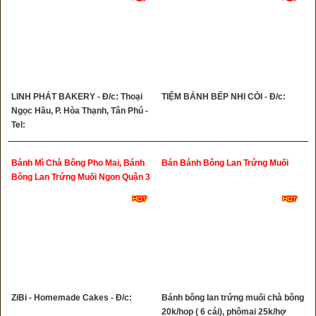
LINH PHÁT BAKERY - Đ/c: Thoại
TIỆM BÁNH BẾP NHI CÒI - Đ/c:
Ngọc Hầu, P. Hòa Thạnh, Tân Phú -
Tel:
Bánh Mì Chà Bông Pho Mai, Bánh
Bán Bánh Bông Lan Trứng Muối
Bông Lan Trứng Muối Ngon Quận 3
ZiBi - Homemade Cakes - Đ/c:
Bánh bông lan trứng muối chà bông
20k/hop ( 6 cái), phômai 25k/hợ