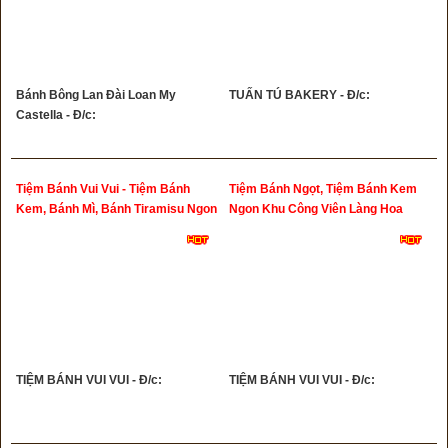
Bánh Bông Lan Đài Loan My
TUẤN TÚ BAKERY - Đ/c:
Castella - Đ/c:
Tiệm Bánh Vui Vui - Tiệm Bánh
Tiệm Bánh Ngọt, Tiệm Bánh Kem
Kem, Bánh Mì, Bánh Tiramisu Ngon
Ngon Khu Công Viên Làng Hoa
Gò Vấp
TIỆM BÁNH VUI VUI - Đ/c:
TIỆM BÁNH VUI VUI - Đ/c: