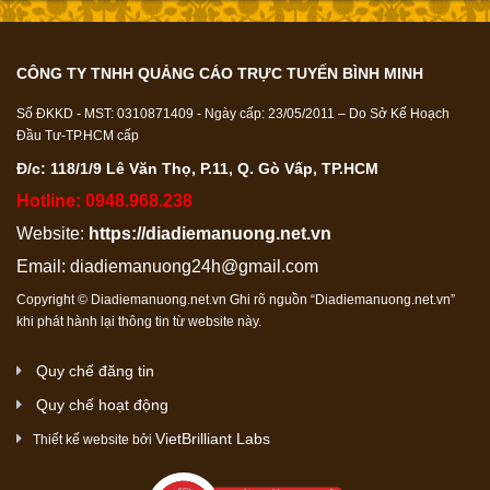
CÔNG TY TNHH QUẢNG CÁO TRỰC TUYẾN BÌNH MINH
Số ĐKKD - MST: 0310871409 - Ngày cấp: 23/05/2011 – Do Sở Kế Hoạch
Đầu Tư-TP.HCM cấp
Đ/c: 118/1/9 Lê Văn Thọ, P.11, Q. Gò Vấp, TP.HCM
Hotline: 0948.968.238
Website:
https://diadiemanuong.net.vn
Email:
diadiemanuong24h@gmail.com
Copyright © Diadiemanuong.net.vn Ghi rõ nguồn “Diadiemanuong.net.vn”
khi phát hành lại thông tin từ website này.
Quy chế đăng tin
Quy chế hoạt động
VietBrilliant Labs
Thiết kế website bởi