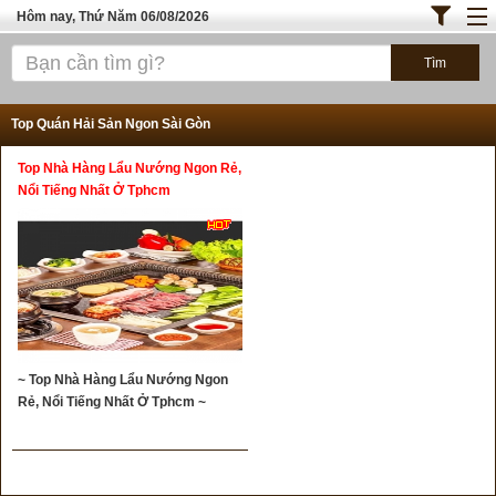
Hôm nay, Thứ Năm 06/08/2026
Trang chủ
ĐỊA ĐIỂM ĂN UỐNG SÀI GÒN
Top Quán Hải Sản Ngon Sài Gòn
Bánh - Đồ Ăn Vặt
Top Nhà Hàng Lẩu Nướng Ngon Rẻ,
Thực Phẩm Nông Hải Sản
Nổi Tiếng Nhất Ở Tphcm
TOP QUÁN ĂN
ĐỊA ĐIỂM ĂN UỐNG HÀ NỘI
~ Top Nhà Hàng Lẩu Nướng Ngon
Rẻ, Nổi Tiếng Nhất Ở Tphcm ~