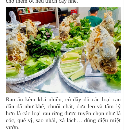
cho thêm ớt nếu thích cay nhé.
Rau ăn kèm khá nhiều, có đầy đủ các loại rau
dân dã như khế, chuối chát, dưa leo và tâm lý
hơn là các loại rau rừng được tuyển chọn như lá
cóc, quế vị, sao nhái, xà lách… đúng điệu miệt
vườn.