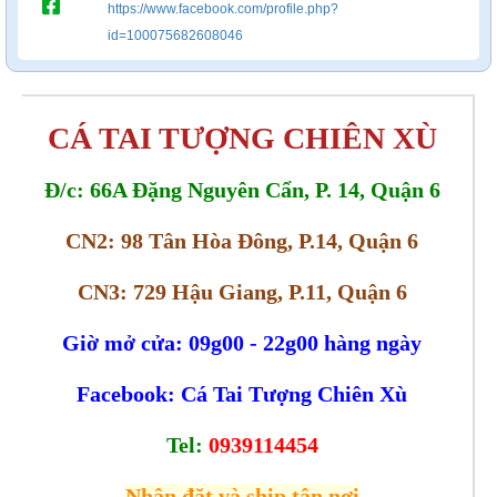
https://www.facebook.com/profile.php?
id=100075682608046
CÁ TAI TƯỢNG CHIÊN XÙ
Đ/c: 66A Đặng Nguyên Cẩn, P. 14, Quận 6
CN2: 98 Tân Hòa Đông, P.14, Quận 6
CN3: 729 Hậu Giang, P.11, Quận 6
Giờ mở cửa: 09g00 - 22g00 hàng ngày
Facebook: Cá Tai Tượng Chiên Xù
Tel:
0939114454
Nhận đặt và ship tận nơi