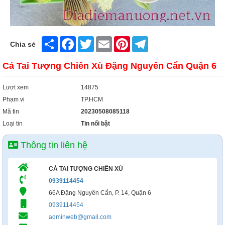
Share
Facebook
Twitter
Email
Pinterest
Telegram
Chia sẻ
Cá Tai Tượng Chiên Xù Đặng Nguyên Cẩn Quận 6
Lượt xem
14875
Phạm vi
TP.HCM
Mã tin
20230508085118
Loại tin
Tin nổi bật
Thông tin liên hệ
CÁ TAI TƯỢNG CHIÊN XÙ
0939114454
66A Đặng Nguyên Cẩn, P. 14, Quận 6
0939114454
adminweb@gmail.com