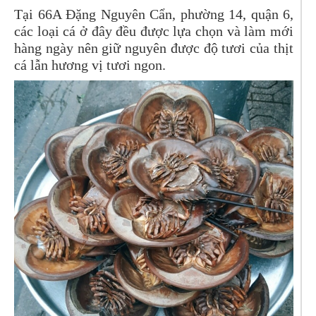
Tại 66A Đặng Nguyên Cẩn, phường 14, quận 6,
các loại cá ở đây đều được lựa chọn và làm mới
hàng ngày nên giữ nguyên được độ tươi của thịt
cá lẫn hương vị tươi ngon.