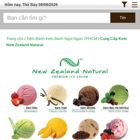
Hôm nay, Thứ Bảy 08/08/2026
Trang chủ
ĐỊA ĐIỂM ĂN UỐNG SÀI GÒN
Bánh - Đồ Ăn Vặt
Trang chủ
/
Tiệm Bánh Kem Bánh Ngọt Ngon TPHCM
/
Cung Cấp Kem
New Zealand Natural
Thực Phẩm Nông Hải Sản
TOP QUÁN ĂN
ĐỊA ĐIỂM ĂN UỐNG HÀ NỘI