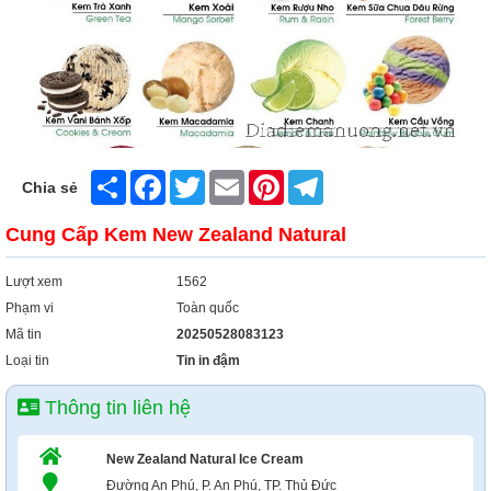
Share
Facebook
Twitter
Email
Pinterest
Telegram
Chia sẻ
Cung Cấp Kem New Zealand Natural
Lượt xem
1562
Phạm vi
Toàn quốc
Mã tin
20250528083123
Loại tin
Tin in đậm
Thông tin liên hệ
New Zealand Natural Ice Cream
Đường An Phú, P. An Phú, TP. Thủ Đức