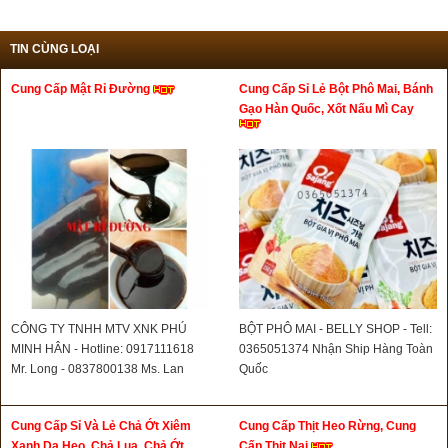
TIN CÙNG LOẠI
Cung Cấp Mật Rỉ Đường
Cung Cấp Sỉ Lẻ Bột Phô Mai, Bánh
Gạo Hàn Quốc, Xốt Nấu Mì Cay
CÔNG TY TNHH MTV XNK PHÚ
BỘT PHÔ MAI - BELLY SHOP - Tell:
MINH HÂN - Hotline: 0917111618
0365051374 Nhận Ship Hàng Toàn
Mr. Long - 0837800138 Ms. Lan
Quốc
Cung Cấp Sỉ Và Lẻ Chả Ớt Xiêm
Cung Cấp Thịt Heo Rừng, Cung
Xanh Da Heo, Chả Lụa, Chả Ớt
Cấp Thịt Nai