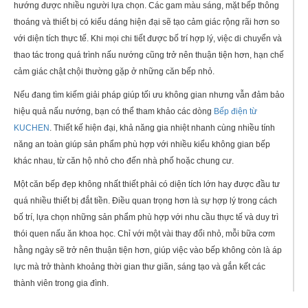
hướng được nhiều người lựa chọn. Các gam màu sáng, mặt bếp thông
thoáng và thiết bị có kiểu dáng hiện đại sẽ tạo cảm giác rộng rãi hơn so
với diện tích thực tế. Khi mọi chi tiết được bố trí hợp lý, việc di chuyển và
thao tác trong quá trình nấu nướng cũng trở nên thuận tiện hơn, hạn chế
cảm giác chật chội thường gặp ở những căn bếp nhỏ.
Nếu đang tìm kiếm giải pháp giúp tối ưu không gian nhưng vẫn đảm bảo
hiệu quả nấu nướng, bạn có thể tham khảo các dòng
Bếp điện từ
KUCHEN
. Thiết kế hiện đại, khả năng gia nhiệt nhanh cùng nhiều tính
năng an toàn giúp sản phẩm phù hợp với nhiều kiểu không gian bếp
khác nhau, từ căn hộ nhỏ cho đến nhà phố hoặc chung cư.
Một căn bếp đẹp không nhất thiết phải có diện tích lớn hay được đầu tư
quá nhiều thiết bị đắt tiền. Điều quan trọng hơn là sự hợp lý trong cách
bố trí, lựa chọn những sản phẩm phù hợp với nhu cầu thực tế và duy trì
thói quen nấu ăn khoa học. Chỉ với một vài thay đổi nhỏ, mỗi bữa cơm
hằng ngày sẽ trở nên thuận tiện hơn, giúp việc vào bếp không còn là áp
lực mà trở thành khoảng thời gian thư giãn, sáng tạo và gắn kết các
thành viên trong gia đình.