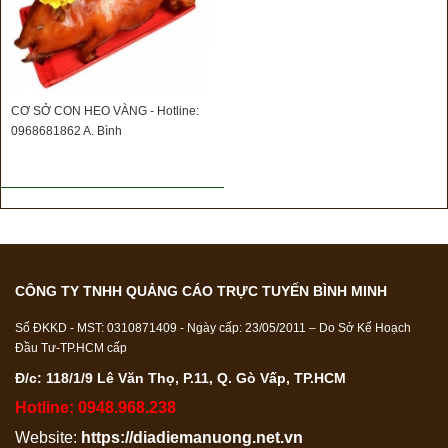
CƠ SỞ CON HEO VÀNG - Hotline:
0968681862 A. Bình
CÔNG TY TNHH QUẢNG CÁO TRỰC TUYẾN BÌNH MINH
Số ĐKKD - MST: 0310871409 - Ngày cấp: 23/05/2011 – Do Sở Kế Hoạch
Đầu Tư-TP.HCM cấp
Đ/c: 118/1/9 Lê Văn Thọ, P.11, Q. Gò Vấp, TP.HCM
Hotline: 0948.968.238
Website:
https://diadiemanuong.net.vn