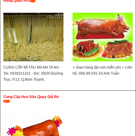
Hàng Quán Ăn
CUNG CẤP MÌ TÀU MA MA TA NA -
⭐ Giao hàng tận nơi miễn phí ⭐ Liên
Tel: 0938311101 - Đ/c: 39/20 Đường
hệ: 098.99.555.33 Anh Tuấn
Trục, P.13, Q.Bình Thạnh,
Cung Cấp Heo Sữa Quay Giá Rẻ