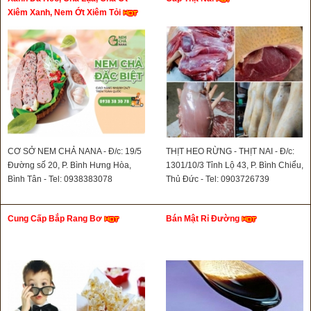
Xiêm Xanh, Nem Ớt Xiêm Tỏi
CƠ SỞ NEM CHẢ NANA - Đ/c: 19/5
THỊT HEO RỪNG - THỊT NAI - Đ/c:
Đường số 20, P. Bình Hưng Hòa,
1301/10/3 Tỉnh Lộ 43, P. Bình Chiểu,
Bình Tân - Tel: 0938383078
Thủ Đức - Tel: 0903726739
Cung Cấp Bắp Rang Bơ
Bán Mật Rỉ Đường