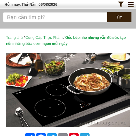
Hôm nay, Thứ Năm 06/08/2026
Trang chủ
ĐỊA ĐIỂM ĂN UỐNG SÀI GÒN
Bánh - Đồ Ăn Vặt
Trang chủ
/
Cung Cấp Thực Phẩm
/
Góc bếp nhỏ nhưng vẫn đủ sức tạo
nên những bữa cơm ngon mỗi ngày
Thực Phẩm Nông Hải Sản
TOP QUÁN ĂN
ĐỊA ĐIỂM ĂN UỐNG HÀ NỘI
Share
Facebook
Twitter
Email
Pinterest
Telegram