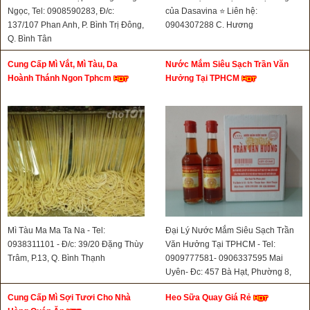
Ngọc, Tel: 0908590283, Đ/c:
của Dasavina ⭐ Liên hệ:
137/107 Phan Anh, P. Bình Trị Đông,
0904307288 C. Hương
Q. Bình Tân
Cung Cấp Mì Vắt, Mì Tàu, Da
Nước Mắm Siêu Sạch Trần Văn
Hoành Thánh Ngon Tphcm
Hưởng Tại TPHCM
Mì Tàu Ma Ma Ta Na - Tel:
Đại Lý Nước Mắm Siêu Sạch Trần
0938311101 - Đ/c: 39/20 Đặng Thùy
Văn Hưởng Tại TPHCM - Tel:
Trâm, P.13, Q. Bình Thạnh
0909777581- 0906337595 Mai
Uyên- Đc: 457 Bà Hạt, Phường 8,
Quận 10
Cung Cấp Mì Sợi Tươi Cho Nhà
Heo Sữa Quay Giá Rẻ