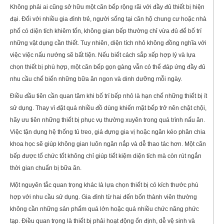
Không phải ai cũng sở hữu một căn bếp rộng rãi với đầy đủ thiết bị hiện
đại. Đối với nhiều gia đình trẻ, người sống tại căn hộ chung cư hoặc nhà
phố có diện tích khiêm tốn, không gian bếp thường chỉ vừa đủ để bố trí
những vật dụng cần thiết. Tuy nhiên, diện tích nhỏ không đồng nghĩa với
việc việc nấu nướng sẽ bất tiện. Nếu biết cách sắp xếp hợp lý và lựa
chọn thiết bị phù hợp, một căn bếp gọn gàng vẫn có thể đáp ứng đầy đủ
nhu cầu chế biến những bữa ăn ngon và dinh dưỡng mỗi ngày.
Điều đầu tiên cần quan tâm khi bố trí bếp nhỏ là hạn chế những thiết bị ít
sử dụng. Thay vì đặt quá nhiều đồ dùng khiến mặt bếp trở nên chật chội,
hãy ưu tiên những thiết bị phục vụ thường xuyên trong quá trình nấu ăn.
Việc tận dụng hệ thống tủ treo, giá đựng gia vị hoặc ngăn kéo phân chia
khoa học sẽ giúp không gian luôn ngăn nắp và dễ thao tác hơn. Một căn
bếp được tổ chức tốt không chỉ giúp tiết kiệm diện tích mà còn rút ngắn
thời gian chuẩn bị bữa ăn.
Một nguyên tắc quan trọng khác là lựa chọn thiết bị có kích thước phù
hợp với nhu cầu sử dụng. Gia đình từ hai đến bốn thành viên thường
không cần những sản phẩm quá lớn hoặc quá nhiều chức năng phức
tạp. Điều quan trọng là thiết bị phải hoạt động ổn định, dễ vệ sinh và