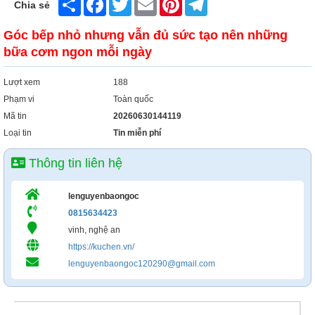
Chia sẻ
Góc bếp nhỏ nhưng vẫn đủ sức tạo nên những
bữa cơm ngon mỗi ngày
Lượt xem
188
Phạm vi
Toàn quốc
Mã tin
20260630144119
Loại tin
Tin miễn phí
Thông tin liên hệ
lenguyenbaongoc
0815634423
vinh, nghệ an
https://kuchen.vn/
lenguyenbaongoc120290@gmail.com