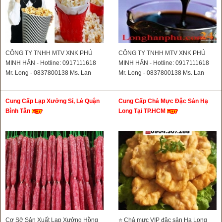
CÔNG TY TNHH MTV XNK PHÚ
CÔNG TY TNHH MTV XNK PHÚ
MINH HÂN - Hotline: 0917111618
MINH HÂN - Hotline: 0917111618
Mr. Long - 0837800138 Ms. Lan
Mr. Long - 0837800138 Ms. Lan
Cung Cấp Lạp Xưởng Sỉ, Lẻ Quận
Cung Cấp Chả Mực Đặc Sản Hạ
Bình Tân
Long Tại TP.HCM
Cơ Sở Sản Xuất Lạp Xưởng Hồng
⭐ Chả mực VIP đặc sản Hạ Long