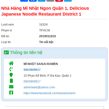
Nhà Hàng Mì Nhật Ngon Quận 1, Delicious
Japanese Noodle Restaurant District 1
Lượt xem
16324
Phạm vi
TP.HCM
Mã tin
2019011810
Loại tin
Tin nổi bật
Thông tin liên hệ
MÌ NHẬT SAISAI RAMEN
0903909917
15 Phan Kế Bính, P. Đa Kao, Quận 1
0903909917
adminweb@yahoo.com
https://www.facebook.com/saisairamen/