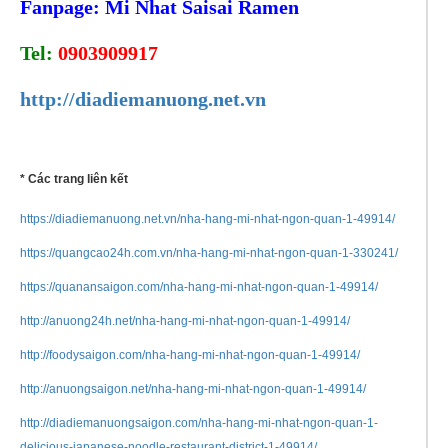
Fanpage: Mi Nhat Saisai Ramen
Tel:
0903909917
http://diadiemanuong.net.vn
* Các trang liên kết
https://diadiemanuong.net.vn/nha-hang-mi-nhat-ngon-quan-1-49914/
https://quangcao24h.com.vn/nha-hang-mi-nhat-ngon-quan-1-330241/
https://quanansaigon.com/nha-hang-mi-nhat-ngon-quan-1-49914/
http://anuong24h.net/nha-hang-mi-nhat-ngon-quan-1-49914/
http://foodysaigon.com/nha-hang-mi-nhat-ngon-quan-1-49914/
http://anuongsaigon.net/nha-hang-mi-nhat-ngon-quan-1-49914/
http://diadiemanuongsaigon.com/nha-hang-mi-nhat-ngon-quan-1-
delicious-japanese-noodle-restaurant-district-1-49914/