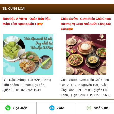
TIN CÙNG LOẠI
Bún Đậu A Vừng - Quán Bún Đậu
Cháo Sườn - Cơm Niêu Chú Chen:
Mắm Tôm Ngon Quận 1
Hương Vị Cơm Nhà Giữa Lòng Sài
Gòn
Bún Đậu A Vừng - Đ/c: 6AB, Lương
Cháo Sườn - Cơm Niêu Chú Chen -
Hữu Khánh, P. Phạm Ngũ Lão,
Đ/c: 281 - 283 Nguyễn Trãi, P.Cầu
Quận 1 - Tel: 02839251939
Ông Lãnh, TP.HCM (P.Nguyễn Cư
Trinh, Quận 1 cũ) - ĐT: 0827665656
Quán Cháo Lòng Dì Tư Sài Gòn -
Quán Nem Nướng Nha Trang Cô
Gọi điện
Zalo
Nhắn tin
Bánh Mì Chảo 187 Cô Giang
Út Hoàng Sa Quận 1