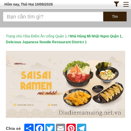
Hôm nay, Thứ Hai 10/08/2026
Trang chủ
ĐỊA ĐIỂM ĂN UỐNG SÀI GÒN
Bánh - Đồ Ăn Vặt
Trang chủ
/
Địa Điểm Ăn Uống Quận 1
/
Nhà Hàng Mì Nhật Ngon Quận 1,
Delicious Japanese Noodle Restaurant District 1
Thực Phẩm Nông Hải Sản
TOP QUÁN ĂN
ĐỊA ĐIỂM ĂN UỐNG HÀ NỘI
Share
Facebook
Twitter
Email
Pinterest
Telegram
Chia sẻ