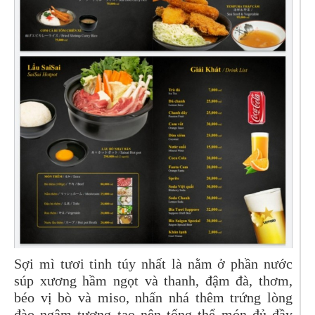
Sợi mì tươi tinh túy nhất là nằm ở phần nước
súp xương hầm ngọt và thanh, đậm đà, thơm,
béo vị bò và miso, nhấn nhá thêm trứng lòng
đào ngâm tương tạo nên tổng thể món đủ đầy