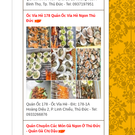
Bình Thọ, Tp. Thủ Đức - Tel: 0937197951
Ốc Vỉa Hè 178 Quán Ốc Vỉa Hè Ngon Thủ
Đức
Quán Ốc 178 - Ốc Vỉa Hè - Đ/c: 178-1A
Hoàng Diệu 2, P. Linh Chiểu, Thủ Đức - Tel:
0933266876
Quán Chuyên Các Món Gà Ngon Ở Thủ Đức
- Quán Gà Chị Dậu