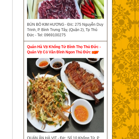
BÚN BÒ KIM HƯƠNG - Đ/c: 275 Nguyễn Duy
Trinh, P. Bình Trưng Tây, (Quận 2), Tp Thủ
Đức - Tel: 0969100275
Quán Hà Vịt Khổng Tử Bình Thọ Thủ Đức -
Quán Vịt Cỏ Vân Đình Ngon Thủ Đức
QUÁN ĂN HÀ VỊT - Đ/c: Số 10 Khổng Tử, P.