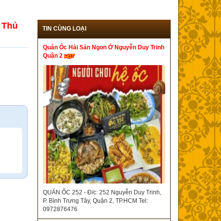
 Thủ
TIN CÙNG LOẠI
Quán Ốc Hải Sản Ngon Ở Nguyễn Duy Trinh
Quận 2
QUÁN ỐC 252 - Đ/c: 252 Nguyễn Duy Trinh,
P. Bình Trưng Tây, Quận 2, TP.HCM Tel:
0972876476