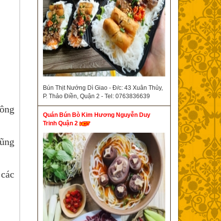
Bún Thịt Nướng Dì Giao - Đ/c: 43 Xuân Thủy,
P. Thảo Điền, Quận 2 - Tel: 0763836639
hông
Quán Bún Bò Kim Hương Nguyễn Duy
Trinh Quận 2
cũng
 các