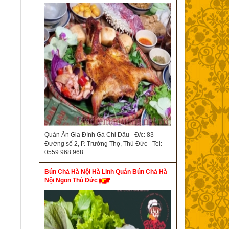
Quán Ăn Gia Đình Gà Chị Dậu - Đ/c: 83
Đường số 2, P. Trường Thọ, Thủ Đức - Tel:
0559.968.968
Bún Chả Hà Nội Hà Linh Quán Bún Chả Hà
Nội Ngon Thủ Đức