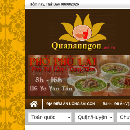
Hôm nay, Thứ Bảy 08/08/2026
ĐỊA ĐIỂM ĂN UỐNG SÀI GÒN
Bánh - Đồ Ăn Vặ