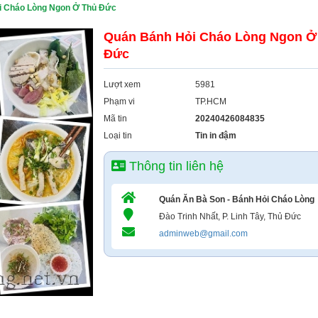
i Cháo Lòng Ngon Ở Thủ Đức
Quán Bánh Hỏi Cháo Lòng Ngon Ở
Đức
Lượt xem
5981
Phạm vi
TP.HCM
Mã tin
20240426084835
Loại tin
Tin in đậm
Thông tin liên hệ
Quán Ăn Bà Son - Bánh Hỏi Cháo Lòng
Đào Trinh Nhất, P. Linh Tây, Thủ Đức
adminweb@gmail.com