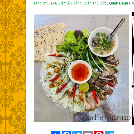
Trang chủ
/
Địa Điểm Ăn Uống Quận Thủ Đức
/
Quán Bánh Hỏ
Share
Facebook
Twitter
Email
Pinterest
Telegram