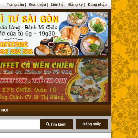
Trang chủ
|
Giới thiệu
|
Liên hệ
|
Đăng ký
|
Đăng nhập
 NỘI
Đăng nhập
Tìm kiếm