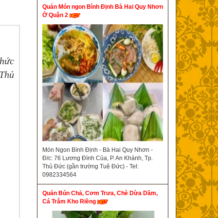
Quán Món ngon Bình Định Bà Hai Quy Nhơn
Ở Quận 2
thức
 Thủ
Món Ngon Bình Định - Bà Hai Quy Nhơn -
Đ/c: 76 Lương Đình Của, P. An Khánh, Tp.
Thủ Đức (gần trường Tuệ Đức) - Tel:
0982334564
Quán Bún Chả, Cơm Trưa, Chè Dừa Dầm,
Cá Trắm Kho Riềng