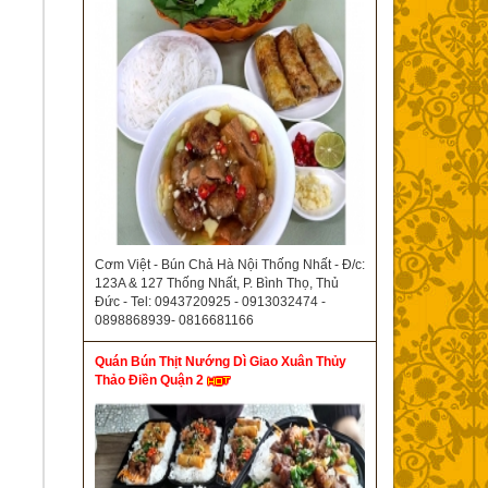
Cơm Việt - Bún Chả Hà Nội Thống Nhất - Đ/c:
123A & 127 Thống Nhất, P. Bình Thọ, Thủ
Đức - Tel: 0943720925 - 0913032474 -
0898868939- 0816681166
Quán Bún Thịt Nướng Dì Giao Xuân Thủy
Thảo Điền Quận 2