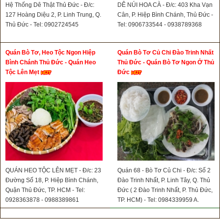
Hệ Thống Dê Thật Thủ Đức - Đ/c:
DÊ NÚI HOA CÀ - Đ/c: 403 Kha Vạn
127 Hoàng Diệu 2, P. Linh Trung, Q.
Cân, P. Hiệp Bình Chánh, Thủ Đức -
Thủ Đức - Tel: 0902724545
Tel: 0906733544 - 0938789368
Quán Bò Tơ, Heo Tộc Ngon Hiệp
Quán Bò Tơ Củ Chi Đào Trinh Nhất
Bình Chánh Thủ Đức - Quán Heo
Thủ Đức - Quán Bò Tơ Ngon Ở Thủ
Tộc Lên Mẹt
Đức
QUÁN HEO TỘC LÊN MẸT - Đ/c: 23
Quán 68 - Bò Tơ Củ Chi - Đ/c: Số 2
Đường Số 18, P. Hiệp Bình Chánh,
Đào Trinh Nhất, P. Linh Tây, Q. Thủ
Quận Thủ Đức, TP. HCM - Tel:
Đức ( 2 Đào Trinh Nhất, P. Thủ Đức,
0928363878 - 0988389861
TP. HCM) - Tel: 0984339959 A.
Trọng - 0973613831 A. Sơn