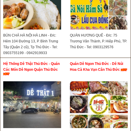
BÚN CHẢ HÀ NỘI HÀ LINH - Đ/c:
QUÁN HƯƠNG QUÊ - Đ/c: 75
Hẻm 104 Đường 13, P. Bình Trưng
Trương Văn Thành, P. Hiệp Phú, TP.
Tây (Quận 2 cũ), Tp Thủ Đức - Tel:
Thủ Đức - Tel: 0903129576
0903755199 - 0942919933
Hệ Thống Dê Thật Thủ Đức - Quán
Quán Dê Ngon Thủ Đức - Dê Núi
Các Món Dê Ngon Quận Thủ Đức
Hoa Cà Kha Vạn Cân Thủ Đức