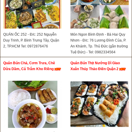
QUÁN ỐC 252 - Đ/c: 252 Nguyễn
Món Ngon Bình Định - Bà Hai Quy
Duy Trinh, P. Bình Trưng Tây, Quận
Nhơn - Đ/c: 76 Lương Đình Của, P.
2, TP.HCM Tel: 0972876476
An Khánh, Tp. Thủ Đức (gần trường
Tuệ Đức) - Tel: 0982334564
Quán Bún Chả, Cơm Trưa, Chè
Quán Bún Thịt Nướng Dì Giao
Dừa Dầm, Cá Trắm Kho Riềng
Xuân Thủy Thảo Điền Quận 2