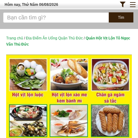
Hôm nay, Thứ Năm 06/08/2026
Trang chủ
ĐỊA ĐIỂM ĂN UỐNG SÀI GÒN
Bánh - Đồ Ăn Vặt
Trang chủ
/
Địa Điểm Ăn Uống Quận Thủ Đức
/
Quán Hột Vịt Lộn Tô Ngọc
Vân Thủ Đức
Thực Phẩm Nông Hải Sản
TOP QUÁN ĂN
ĐỊA ĐIỂM ĂN UỐNG HÀ NỘI