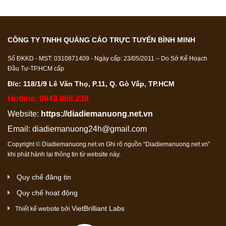
CÔNG TY TNHH QUẢNG CÁO TRỰC TUYẾN BÌNH MINH
Số ĐKKD - MST: 0310871409 - Ngày cấp: 23/05/2011 – Do Sở Kế Hoạch
Đầu Tư-TP.HCM cấp
Đ/c: 118/1/9 Lê Văn Thọ, P.11, Q. Gò Vấp, TP.HCM
Hotline: 0948.968.238
Website:
https://diadiemanuong.net.vn
Email:
diadiemanuong24h@gmail.com
Copyright © Diadiemanuong.net.vn Ghi rõ nguồn “Diadiemanuong.net.vn”
khi phát hành lại thông tin từ website này.
Quy chế đăng tin
Quy chế hoạt động
VietBrilliant Labs
Thiết kế website bởi