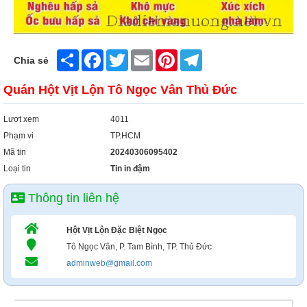
Share
Facebook
Twitter
Email
Pinterest
Telegram
Chia sẻ
Quán Hột Vịt Lộn Tô Ngọc Vân Thủ Đức
Lượt xem
4011
Phạm vi
TP.HCM
Mã tin
20240306095402
Loại tin
Tin in đậm
Thông tin liên hệ
Hột Vịt Lộn Đặc Biệt Ngọc
Tô Ngọc Vân, P. Tam Bình, TP. Thủ Đức
adminweb@gmail.com