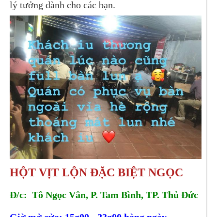
lý tưởng dành cho các bạn.
HỘT VỊT LỘN ĐẶC BIỆT NGỌC
Đ/c: Tô Ngọc Vân, P. Tam Bình, TP. Thủ Đức
Giờ mở cửa: 15g00 - 23g00 hàng ngày