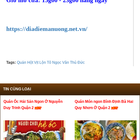
Tel:
0963876286
https://diadiemanuong.net.vn/
Tags:
Quán Hột Vịt Lộn Tô Ngọc Vân Thủ Đức
TIN CÙNG LOẠI
Quán Ốc Hải Sản Ngon Ở Nguyễn
Quán Món ngon Bình Định Bà Hai
Duy Trinh Quận 2
Quy Nhơn Ở Quận 2