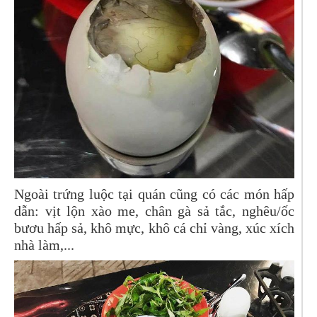
Ngoài trứng luộc tại quán cũng có các món hấp
dẫn: vịt lộn xào me, chân gà sả tắc, nghêu/ốc
bươu hấp sả, khô mực, khô cá chỉ vàng, xúc xích
nhà làm,...