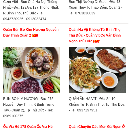
Cơm Việt - Bún Chả Hà Nội Thống
Bún Thịt Nướng Dì Giao - Đ/c: 43
Nhất - Đ/c: 123A & 127 Thống Nhất,
Xuân Thủy, P. Thảo Điền, Quận 2 -
P. Bình Thọ, Thủ Đức - Tel:
Tel: 0763836639
0943720925 - 0913032474 -
0898868939- 0816681166
Quán Bún Bò Kim Hương Nguyễn
Quán Hà Vịt Khổng Tử Bình Thọ
Duy Trinh Quận 2
Thủ Đức - Quán Vịt Cỏ Vân Đình
Ngon Thủ Đức
BÚN BÒ KIM HƯƠNG - Đ/c: 275
QUÁN ĂN HÀ VỊT - Đ/c: Số 10
Nguyễn Duy Trinh, P. Bình Trưng
Khổng Tử, P. Bình Thọ, Tp. Thủ Đức
Tây, (Quận 2), Tp Thủ Đức - Tel:
- Tel: 0937197951
0969100275
Ốc Vỉa Hè 178 Quán Ốc Vỉa Hè
Quán Chuyên Các Món Gà Ngon Ở