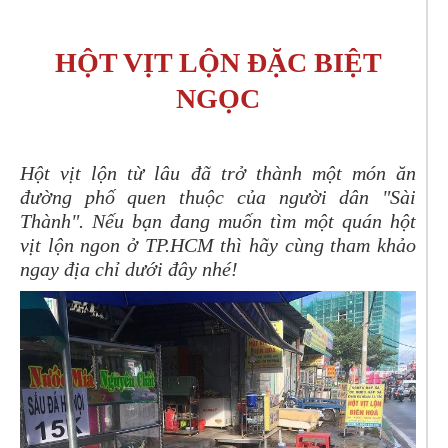
HỘT VỊT LỘN ĐẶC BIỆT
NGỌC
Hột vịt lộn từ lâu đã trở thành một món ăn
đường phố quen thuộc của người dân "Sài
Thành". Nếu bạn đang muốn tìm một quán hột
vịt lộn ngon ở TP.HCM thì hãy cùng tham khảo
ngay địa chỉ dưới đây nhé!