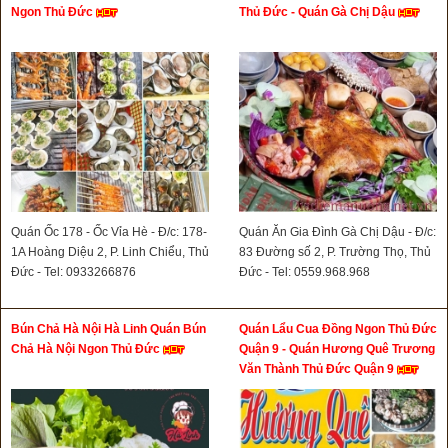
Ngon Thủ Đức
Thủ Đức - Quán Gà Chị Dậu
Quán Ốc 178 - Ốc Vỉa Hè - Đ/c: 178-
Quán Ăn Gia Đình Gà Chị Dậu - Đ/c:
1A Hoàng Diệu 2, P. Linh Chiểu, Thủ
83 Đường số 2, P. Trường Thọ, Thủ
Đức - Tel: 0933266876
Đức - Tel: 0559.968.968
Bún Chả Hà Nội Hà Linh Quán Bún
Quán Lẩu Cua Đồng Ngon Thủ Đức
Chả Hà Nội Ngon Thủ Đức
Quận 9 - Quán Hương Quê Trương
Văn Thành Thủ Đức Quận 9