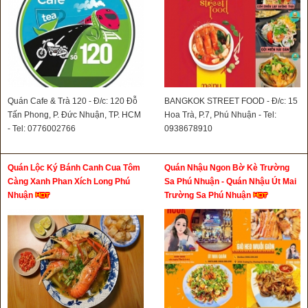
Quán Cafe & Trà 120 - Đ/c: 120 Đỗ
BANGKOK STREET FOOD - Đ/c: 15
Tấn Phong, P. Đức Nhuận, TP. HCM
Hoa Trà, P.7, Phú Nhuận - Tel:
- Tel: 0776002766
0938678910
Quán Lộc Ký Bánh Canh Cua Tôm
Quán Nhậu Ngon Bờ Kè Trường
Càng Xanh Phan Xích Long Phú
Sa Phú Nhuận - Quán Nhậu Út Mai
Nhuận
Trường Sa Phú Nhuận