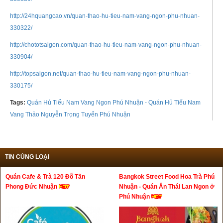
http://24hquangcao.vn/quan-thao-hu-tieu-nam-vang-ngon-phu-nhuan-
330322/
http://chototsaigon.com/quan-thao-hu-tieu-nam-vang-ngon-phu-nhuan-
330904/
http://topsaigon.net/quan-thao-hu-tieu-nam-vang-ngon-phu-nhuan-
330175/
Tags:
Quán Hủ Tiếu Nam Vang Ngon Phú Nhuận - Quán Hủ Tiếu Nam
Vang Thảo Nguyễn Trọng Tuyển Phú Nhuận
TIN CÙNG LOẠI
Quán Cafe & Trà 120 Đỗ Tấn
Bangkok Street Food Hoa Trà Phú
Phong Đức Nhuận
Nhuận - Quán Ăn Thái Lan Ngon ở
Phú Nhuận