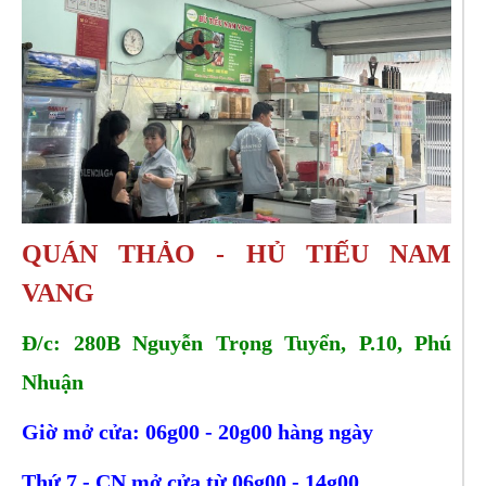
QUÁN THẢO - HỦ TIẾU NAM
VANG
Đ/c: 280B Nguyễn Trọng Tuyển, P.10, Phú
Nhuận
Giờ mở cửa: 06g00 - 20g00 hàng ngày
Thứ 7 - CN mở cửa từ 06g00 - 14g00