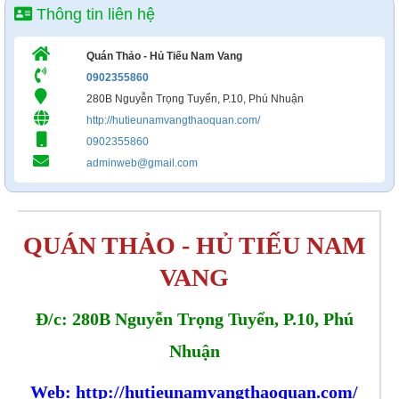
Thông tin liên hệ
Quán Thảo - Hủ Tiếu Nam Vang
0902355860
280B Nguyễn Trọng Tuyển, P.10, Phú Nhuận
http://hutieunamvangthaoquan.com/
0902355860
adminweb@gmail.com
QUÁN THẢO - HỦ TIẾU NAM
VANG
Đ/c: 280B Nguyễn Trọng Tuyển, P.10, Phú
Nhuận
Web: http://hutieunamvangthaoquan.com/