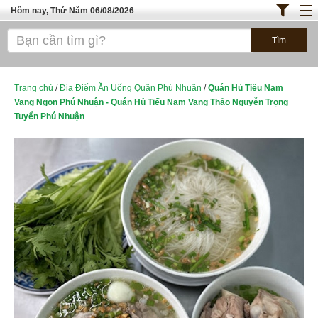
Hôm nay, Thứ Năm 06/08/2026
Trang chủ
ĐỊA ĐIỂM ĂN UỐNG SÀI GÒN
Bánh - Đồ Ăn Vặt
Trang chủ
/
Địa Điểm Ăn Uống Quận Phú Nhuận
/
Quán Hủ Tiếu Nam
Vang Ngon Phú Nhuận - Quán Hủ Tiếu Nam Vang Thảo Nguyễn Trọng
Thực Phẩm Nông Hải Sản
Tuyển Phú Nhuận
TOP QUÁN ĂN
ĐỊA ĐIỂM ĂN UỐNG HÀ NỘI