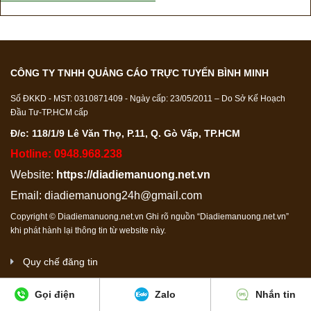
CÔNG TY TNHH QUẢNG CÁO TRỰC TUYẾN BÌNH MINH
Số ĐKKD - MST: 0310871409 - Ngày cấp: 23/05/2011 – Do Sở Kế Hoạch
Đầu Tư-TP.HCM cấp
Đ/c: 118/1/9 Lê Văn Thọ, P.11, Q. Gò Vấp, TP.HCM
Hotline: 0948.968.238
Website:
https://diadiemanuong.net.vn
Email:
diadiemanuong24h@gmail.com
Copyright © Diadiemanuong.net.vn Ghi rõ nguồn “Diadiemanuong.net.vn”
khi phát hành lại thông tin từ website này.
Quy chế đăng tin
Quy chế hoạt động
Gọi điện
Zalo
Nhắn tin
VietBrilliant Labs
Thiết kế website bởi