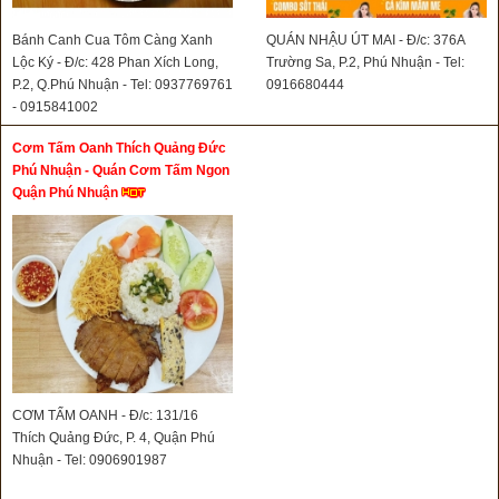
Bánh Canh Cua Tôm Càng Xanh
QUÁN NHẬU ÚT MAI - Đ/c: 376A
Lộc Ký - Đ/c: 428 Phan Xích Long,
Trường Sa, P.2, Phú Nhuận - Tel:
P.2, Q.Phú Nhuận - Tel: 0937769761
0916680444
- 0915841002
Cơm Tấm Oanh Thích Quảng Đức
Phú Nhuận - Quán Cơm Tấm Ngon
Quận Phú Nhuận
CƠM TẤM OANH - Đ/c: 131/16
Thích Quảng Đức, P. 4, Quận Phú
Nhuận - Tel: 0906901987