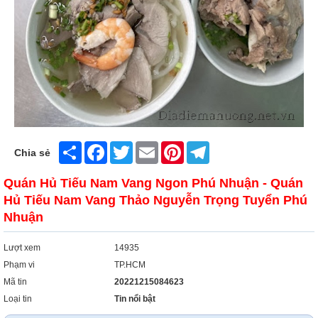
Share
Facebook
Twitter
Email
Pinterest
Telegram
Chia sẻ
Quán Hủ Tiếu Nam Vang Ngon Phú Nhuận - Quán
Hủ Tiếu Nam Vang Thảo Nguyễn Trọng Tuyển Phú
Nhuận
Lượt xem
14935
Phạm vi
TP.HCM
Mã tin
20221215084623
Loại tin
Tin nổi bật