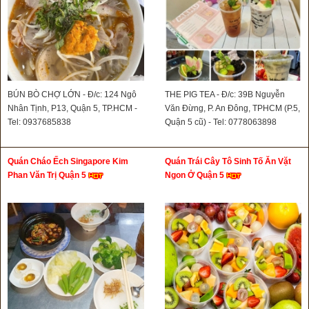
BÚN BÒ CHỢ LỚN - Đ/c: 124 Ngô
THE PIG TEA - Đ/c: 39B Nguyễn
Nhân Tịnh, P13, Quận 5, TP.HCM -
Văn Đừng, P. An Đông, TPHCM (P.5,
Tel: 0937685838
Quận 5 cũ) - Tel: 0778063898
Quán Cháo Ếch Singapore Kim
Quán Trái Cây Tô Sinh Tố Ăn Vặt
Phan Văn Trị Quận 5
Ngon Ở Quận 5