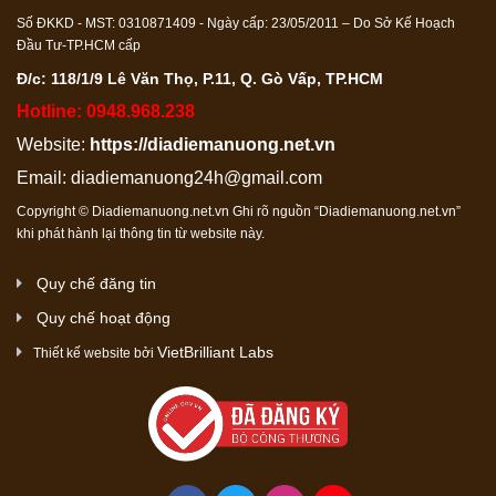
Số ĐKKD - MST: 0310871409 - Ngày cấp: 23/05/2011 – Do Sở Kế Hoạch
Đầu Tư-TP.HCM cấp
Đ/c: 118/1/9 Lê Văn Thọ, P.11, Q. Gò Vấp, TP.HCM
Hotline: 0948.968.238
Website:
https://diadiemanuong.net.vn
Email:
diadiemanuong24h@gmail.com
Copyright © Diadiemanuong.net.vn Ghi rõ nguồn “Diadiemanuong.net.vn”
khi phát hành lại thông tin từ website này.
Quy chế đăng tin
Quy chế hoạt động
VietBrilliant Labs
Thiết kế website bởi