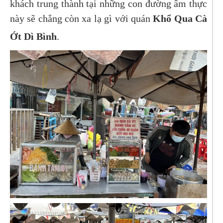
khách trung thành tại những con đường ẩm thực
này sẽ chẳng còn xa lạ gì với quán
Khổ Qua Cà
Ớt Dì Bình
.