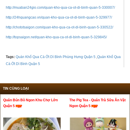
http://muaban24gio.com/quan-kho-qua-ca-ot-di-binh-quan-5-330007/
http://24hquangcao.vn/quan-kho-qua-ca-ot-di-binh-quan-5-329977/
http://chototsaigon.com/quan-kho-qua-ca-ot-di-binh-quan-5-330522/
http://topsaigon.net/quan-kho-qua-ca-ot-di-binh-quan-5-329845/
Tags:
Quán Khổ Qua Cà Ớt Dì Bình Phùng Hưng Quận 5
,
Quán Khổ Qua
Cà Ớt Dì Bình Quận 5
TIN CÙNG LOẠI
Quán Bún Bò Ngon Khu Chợ Lớn
The Pig Tea - Quán Trà Sữa Ăn Vặt
Quận 5
Ngon Quận 5