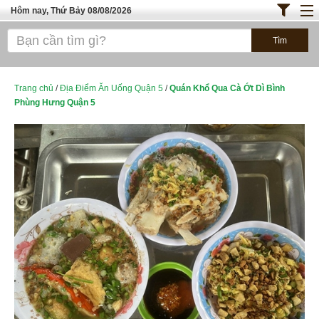
Hôm nay, Thứ Bảy 08/08/2026
Trang chủ
ĐỊA ĐIỂM ĂN UỐNG SÀI GÒN
Bánh - Đồ Ăn Vặt
Trang chủ
/
Địa Điểm Ăn Uống Quận 5
/
Quán Khổ Qua Cà Ớt Dì Bình
Phùng Hưng Quận 5
Thực Phẩm Nông Hải Sản
TOP QUÁN ĂN
ĐỊA ĐIỂM ĂN UỐNG HÀ NỘI