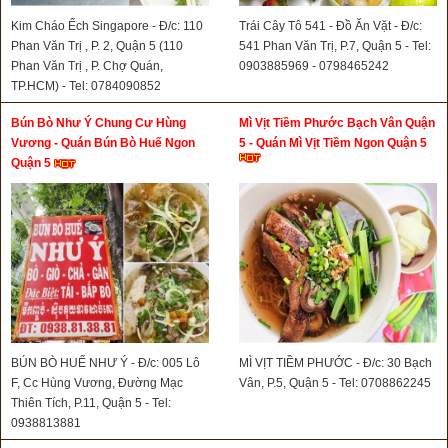
Kim Cháo Ếch Singapore - Đ/c: 110
Trái Cây Tô 541 - Đồ Ăn Vặt - Đ/c:
Phan Văn Trị , P. 2, Quận 5 (110
541 Phan Văn Trị, P.7, Quận 5 - Tel:
Phan Văn Trị , P. Chợ Quán,
0903885969 - 0798465242
TP.HCM) - Tel: 0784090852
Bún Bò Như Ý Chung Cư Hùng
Mì Vịt Tiềm Phước Bạch Vân Quận
Vương - Quán Bún Bò Huế Ngon
5 - Quán Mì Vịt Tiềm Ngon Quận 5
Quận 5
BÚN BÒ HUẾ NHƯ Ý - Đ/c: 005 Lô
MÌ VỊT TIỀM PHƯỚC - Đ/c: 30 Bạch
F, Cc Hùng Vương, Đường Mạc
Vân, P.5, Quận 5 - Tel: 0708862245
Thiên Tích, P.11, Quận 5 - Tel:
0938813881