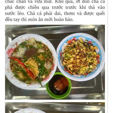
chắc chắn và vừa mắt. Khổ qua, ớt dồn chả cá
phả được chiên qua trước trước khi thả vào
nước lèo. Chả cá phải dai, thơm và được quết
đều tay thì món ăn mới hoàn hảo.