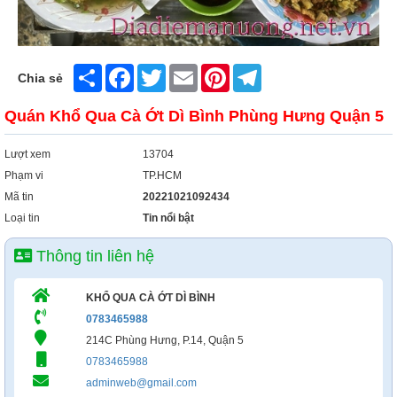
Share
Facebook
Twitter
Email
Pinterest
Telegram
Chia sẻ
Quán Khổ Qua Cà Ớt Dì Bình Phùng Hưng Quận 5
Lượt xem
13704
Phạm vi
TP.HCM
Mã tin
20221021092434
Loại tin
Tin nổi bật
Thông tin liên hệ
KHỔ QUA CÀ ỚT DÌ BÌNH
0783465988
214C Phùng Hưng, P.14, Quận 5
0783465988
adminweb@gmail.com