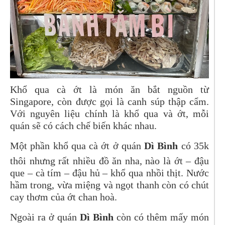
Khổ qua cà ớt là món ăn bắt nguồn từ
Singapore, còn được gọi là canh súp thập cẩm.
Với nguyên liệu chính là khổ qua và ớt, mỗi
quán sẽ có cách chế biến khác nhau.
Một phần khổ qua cà ớt ở quán
Dì Bình
có 35k
thôi nhưng rất nhiều đồ ăn nha, nào là ớt – đậu
que – cà tím – đậu hủ – khổ qua nhồi thịt. Nước
hầm trong, vừa miệng và ngọt thanh còn có chút
cay thơm của ớt chan hoà.
Ngoài ra ở quán
Dì Bình
còn có thêm mấy món