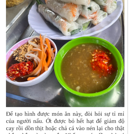
Để tạo hình được món ăn này, đòi hỏi sự tỉ mỉ
của người nấu. Ớt được bỏ hết hạt để giảm độ
cay rồi dồn thịt hoặc chả cá vào nén lại cho thật