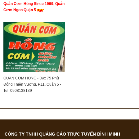
Quán Cơm Hồng Since 1999, Quán
Cơm Ngon Quận 5
QUÁN CƠM HỒNG - Đ/c: 75 Phù
Đổng Thiên Vương, P.11, Quận 5 -
Tel: 0908138139
CÔNG TY TNHH QUẢNG CÁO TRỰC TUYẾN BÌNH MINH