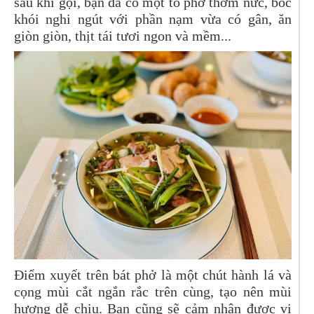
sau khi gọi, bạn đã có một tô phở thơm nức, bốc
khói nghi ngút với phần nạm vừa có gân, ăn
giòn giòn, thịt tái tươi ngon và mềm...
Điểm xuyết trên bát phở là một chút hành lá và
cọng mùi cắt ngắn rắc trên cùng, tạo nên mùi
hương dễ chịu. Bạn cũng sẽ cảm nhận được vị