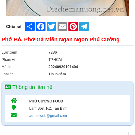
Share
Facebook
Twitter
Email
Pinterest
Telegram
Chia sẻ
Phở Bò, Phở Gà Miến Ngan Ngon Phú Cường
Lượt xem
7286
Phạm vi
TP.HCM
Mã tin
20240920101404
Loại tin
Tin in đậm
Thông tin liên hệ
PHÚ CƯỜNG FOOD
Lam Sơn, P.2, Tân Bình
adminweb@gmail.com