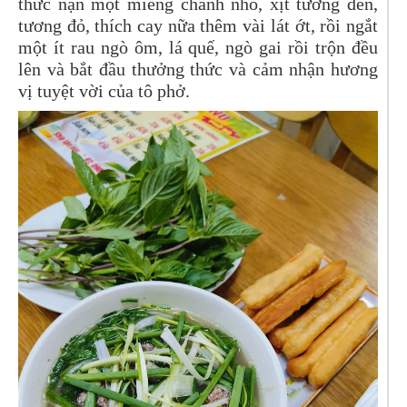
thức nặn một miếng chanh nhỏ, xịt tương đen,
tương đỏ, thích cay nữa thêm vài lát ớt, rồi ngắt
một ít rau ngò ôm, lá quế, ngò gai rồi trộn đều
lên và bắt đầu thưởng thức và cảm nhận hương
vị tuyệt vời của tô phở.