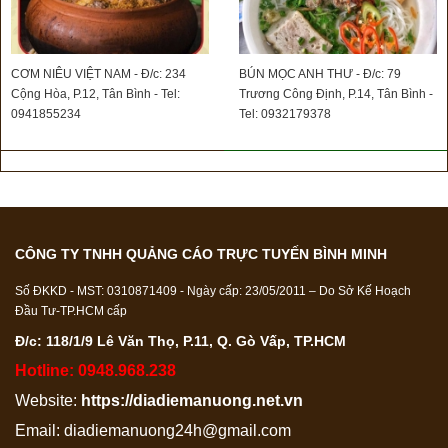
CƠM NIÊU VIỆT NAM - Đ/c: 234
BÚN MỌC ANH THƯ - Đ/c: 79
Cộng Hòa, P.12, Tân Bình - Tel:
Trương Công Định, P.14, Tân Bình -
0941855234
Tel: 0932179378
CÔNG TY TNHH QUẢNG CÁO TRỰC TUYẾN BÌNH MINH
Số ĐKKD - MST: 0310871409 - Ngày cấp: 23/05/2011 – Do Sở Kế Hoạch
Đầu Tư-TP.HCM cấp
Đ/c: 118/1/9 Lê Văn Thọ, P.11, Q. Gò Vấp, TP.HCM
Hotline: 0948.968.238
Website:
https://diadiemanuong.net.vn
Email:
diadiemanuong24h@gmail.com