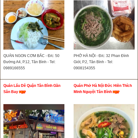
QUÁN NGON CƠM BẮC - Đ/c: 50
PHỞ HÀ NỘI - Đ/c: 32 Phan Đình
Đường A4, P.12, Tân Bình - Tel:
Giót, P.2, Tân Bình - Tel:
0989166555
0908154355
Quán Lẩu Dê Quận Tân Bình Gần
Quán Phở Hà Nội Đức Hiền Thích
Sân Bay
Minh Nguyệt Tân Bình