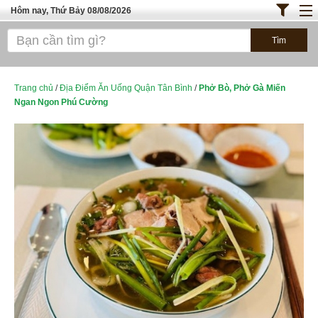
Hôm nay, Thứ Bảy 08/08/2026
Trang chủ
ĐỊA ĐIỂM ĂN UỐNG SÀI GÒN
Bánh - Đồ Ăn Vặt
Trang chủ
/
Địa Điểm Ăn Uống Quận Tân Bình
/
Phở Bò, Phở Gà Miến
Ngan Ngon Phú Cường
Thực Phẩm Nông Hải Sản
TOP QUÁN ĂN
ĐỊA ĐIỂM ĂN UỐNG HÀ NỘI