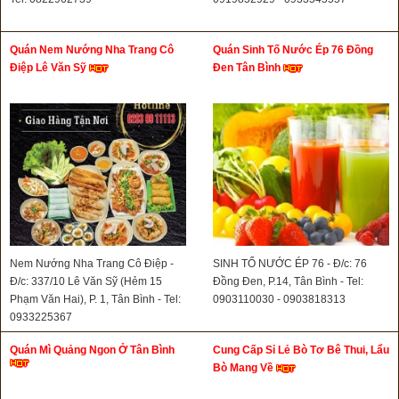
Quán Nem Nướng Nha Trang Cô
Quán Sinh Tố Nước Ép 76 Đồng
Điệp Lê Văn Sỹ
Đen Tân Bình
Nem Nướng Nha Trang Cô Điệp -
SINH TỐ NƯỚC ÉP 76 - Đ/c: 76
Đ/c: 337/10 Lê Văn Sỹ (Hẻm 15
Đồng Đen, P.14, Tân Bình - Tel:
Phạm Văn Hai), P. 1, Tân Bình - Tel:
0903110030 - 0903818313
0933225367
Quán Mì Quảng Ngon Ở Tân Bình
Cung Cấp Sỉ Lẻ Bò Tơ Bê Thui, Lẩu
Bò Mang Về