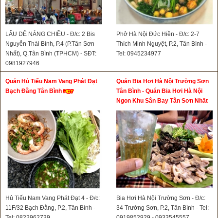
LẨU DÊ NẮNG CHIỀU - Đ/c: 2 Bis
Phở Hà Nội Đức Hiền - Đ/c: 2-7
Nguyễn Thái Bình, P.4 (P.Tân Sơn
Thích Minh Nguyệt, P.2, Tân Bình -
Nhất), Q.Tân Bình (TPHCM) - SĐT:
Tel: 0945234977
0981927946
Quán Hủ Tiếu Nam Vang Phát Đạt
Quán Bia Hơi Hà Nội Trường Sơn
Bạch Đằng Tân Bình
Tân Bình - Quán Bia Hơi Hà Nội
Ngon Khu Sân Bay Tân Sơn Nhất
Hủ Tiếu Nam Vang Phát Đạt 4 - Đ/c:
Bia Hơi Hà Nội Trường Sơn - Đ/c:
11F/32 Bạch Đằng, P.2, Tân Bình -
34 Trường Sơn, P.2, Tân Bình - Tel:
Tel: 0822962739
0919852929 - 0933545557