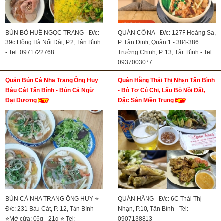
BÚN BÒ HUẾ NGỌC TRANG - Đ/c:
QUÁN CÔ NA - Đ/c: 127F Hoàng Sa,
39c Hồng Hà Nối Dài, P.2, Tân Bình
P. Tân Định, Quận 1 - 384-386
- Tel: 0971722768
Trường Chinh, P. 13, Tân Bình - Tel:
0937003077
Quán Bún Cá Nha Trang Ông Huy
Quán Hằng Thái Thị Nhạn Tân Bình
Bàu Cát Tân Bình - Bún Cá Ngừ
- Bò Tơ Củ Chi, Lẩu Bò Nồi Đất,
Đại Dương
Đặc Sản Miền Trung
BÚN CÁ NHA TRANG ÔNG HUY ⭐
QUÁN HẰNG - Đ/c: 6C Thái Thị
Đ/c: 231 Bàu Cát, P. 12, Tân Bình
Nhạn, P.10, Tân Bình - Tel:
⭐Mở cửa: 06g - 21g ⭐ Tel:
0907138813