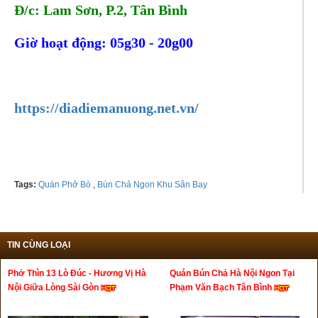
Đ/c: Lam Sơn, P.2, Tân Bình
Giờ hoạt động: 05g30 - 20g00
Tel:
0902064747 - 0702319988
https://diadiemanuong.net.vn/
Tags:
Quán Phở Bò
,
Bún Chả Ngon Khu Sân Bay
TIN CÙNG LOẠI
Phở Thìn 13 Lò Đúc - Hương Vị Hà
Quán Bún Chả Hà Nội Ngon Tại
Nội Giữa Lòng Sài Gòn
Phạm Văn Bạch Tân Bình