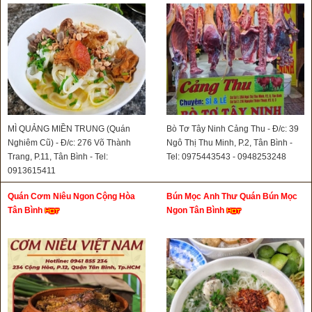
MÌ QUẢNG MIỀN TRUNG (Quán
Bò Tơ Tây Ninh Cảng Thu - Đ/c: 39
Nghiêm Cũ) - Đ/c: 276 Võ Thành
Ngô Thị Thu Minh, P.2, Tân Bình -
Trang, P.11, Tân Bình - Tel:
Tel: 0975443543 - 0948253248
0913615411
Quán Cơm Niêu Ngon Cộng Hòa
Bún Mọc Anh Thư Quán Bún Mọc
Tân Bình
Ngon Tân Bình