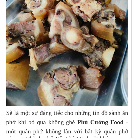
Sẽ là một sự đáng tiếc cho những tín đồ sành ăn
phở khi bỏ qua không ghé
Phú Cường Food
-
một quán phở không lẫn với bất kỳ quán phở