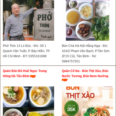
Phở Thìn 13 Lò Đúc - Đ/c: Số 1
Bún Chả Hà Nội Hằng Nga - Đ/c:
Quách Văn Tuấn, P. Bảy Hiền, TP.
424/2 Phạm Văn Bạch, P.Tân Sơn
Hồ Chí Minh - ĐT: 0355161688
(P.15 Cũ), Tân Bình - Tel:
0984757551
Quán Bún Bò Huế Ngọc Trang
Quán Cô Na - Bún Thịt Xào, Bún
Hồng Hà Tân Bình
Nước Tương, Bún Nem Nướng