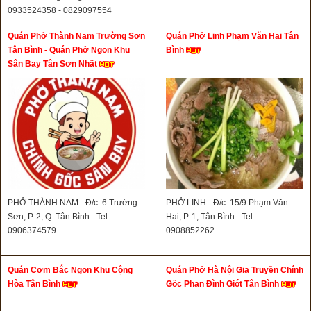
0933524358 - 0829097554
Quán Phở Thành Nam Trường Sơn
Quán Phở Linh Phạm Văn Hai Tân
Tân Bình - Quán Phở Ngon Khu
Bình
Sân Bay Tân Sơn Nhất
PHỞ THÀNH NAM - Đ/c: 6 Trường
PHỞ LINH - Đ/c: 15/9 Phạm Văn
Sơn, P. 2, Q. Tân Bình - Tel:
Hai, P. 1, Tân Bình - Tel:
0906374579
0908852262
Quán Cơm Bắc Ngon Khu Cộng
Quán Phở Hà Nội Gia Truyền Chính
Hòa Tân Bình
Gốc Phan Đình Giót Tân Bình