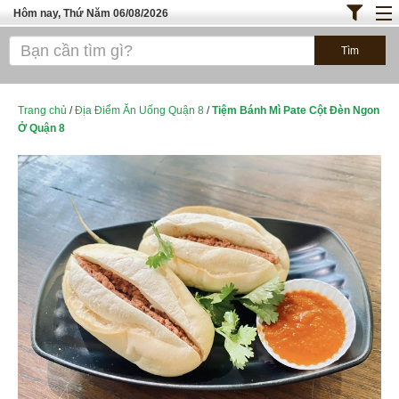
Hôm nay, Thứ Năm 06/08/2026
Trang chủ
ĐỊA ĐIỂM ĂN UỐNG SÀI GÒN
Bánh - Đồ Ăn Vặt
Trang chủ
/
Địa Điểm Ăn Uống Quận 8
/
Tiệm Bánh Mì Pate Cột Đèn Ngon
Ở Quận 8
Thực Phẩm Nông Hải Sản
TOP QUÁN ĂN
ĐỊA ĐIỂM ĂN UỐNG HÀ NỘI