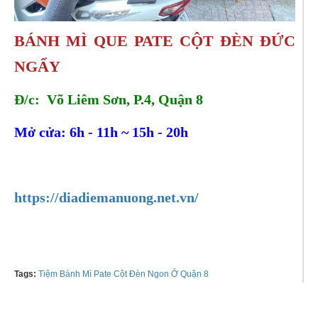
BÁNH MÌ QUE PATE CỘT ĐÈN ĐỨC
NGẨY
Đ/c: Võ Liêm Sơn, P.4, Quận 8
Mở cửa: 6h - 11h ~ 15h - 20h
Tel:
0382143413
https://diadiemanuong.net.vn/
Tags:
Tiệm Bánh Mì Pate Cột Đèn Ngon Ở Quận 8