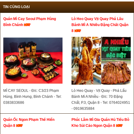
TIN CÙNG LOẠI
Quán Mì Cay Seoul Phạm Hùng
Lò Heo Quay Vịt Quay Phá Lấu
Bình Chánh
Bánh Mì A Nhiều Đặng Chất Quận
8
MÌ CAY SEOUL - Đ/c: C3/23 Phạm
Lò Heo Quay - Vịt Quay - Phá Lấu
Hùng, Bình Hưng, Bình Chánh - Tel:
Bánh Mì A Nhiều - Đ/c: 70 Đặng
0383833686
Chất, P.3, Quận 8 - Tel: 0764024951
- 0919635884
Quán Ốc Ngon Phạm Thế Hiển
Phúc Lâm Mì Gia Quán Hủ Tiếu Bò
Quận 8
Kho Sủi Cảo Ngon Quận 8