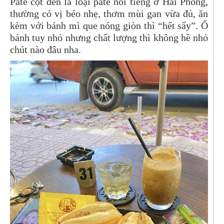
Pate cột đèn là loại pate nổi tiếng ở Hải Phòng,
thường có vị béo nhẹ, thơm mùi gan vừa đủ, ăn
kèm với bánh mì que nóng giòn thì “hết sẩy”. Ổ
bánh tuy nhỏ nhưng chất lượng thì không hề nhỏ
chút nào đâu nha.