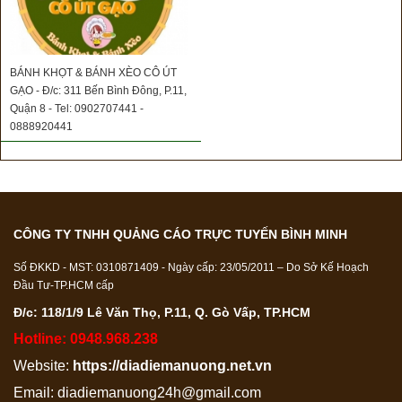
BÁNH KHỌT & BÁNH XÈO CÔ ÚT
GẠO - Đ/c: 311 Bến Bình Đông, P.11,
Quận 8 - Tel: 0902707441 -
0888920441
CÔNG TY TNHH QUẢNG CÁO TRỰC TUYẾN BÌNH MINH
Số ĐKKD - MST: 0310871409 - Ngày cấp: 23/05/2011 – Do Sở Kế Hoạch
Đầu Tư-TP.HCM cấp
Đ/c: 118/1/9 Lê Văn Thọ, P.11, Q. Gò Vấp, TP.HCM
Hotline: 0948.968.238
Website:
https://diadiemanuong.net.vn
Email:
diadiemanuong24h@gmail.com