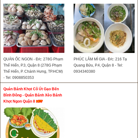
QUÁN ỐC NGON - Đ/c: 278G Phạm
PHÚC LÂM MÌ GIA - Đ/c: 216 Tạ
Thế Hiển, P.3, Quận 8 (278G Phạm
Quang Bửu, P.4, Quận 8 - Tel:
Thế Hiển, P. Chánh Hưng, TP.HCM)
0934340380
- Tel: 0908850353
Quán Bánh Khọt Cô Út Gạo Bến
Bình Đông - Quán Bánh Xèo Bánh
Khọt Ngon Quận 8