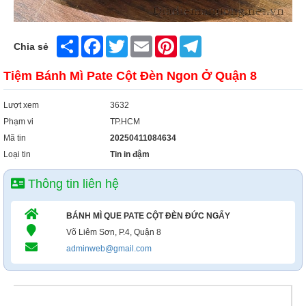
Share
Facebook
Twitter
Email
Pinterest
Telegram
Chia sẻ
Tiệm Bánh Mì Pate Cột Đèn Ngon Ở Quận 8
Lượt xem
3632
Phạm vi
TP.HCM
Mã tin
20250411084634
Loại tin
Tin in đậm
Thông tin liên hệ
BÁNH MÌ QUE PATE CỘT ĐÈN ĐỨC NGẨY
Võ Liêm Sơn, P.4, Quận 8
adminweb@gmail.com