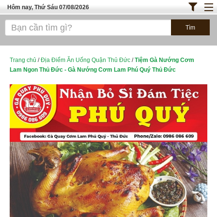
Hôm nay, Thứ Sáu 07/08/2026
Trang chủ
ĐỊA ĐIỂM ĂN UỐNG SÀI GÒN
Bánh - Đồ Ăn Vặt
Trang chủ
/
Địa Điểm Ăn Uống Quận Thủ Đức
/
Tiệm Gà Nướng Cơm
Lam Ngon Thủ Đức - Gà Nướng Cơm Lam Phú Quý Thủ Đức
Thực Phẩm Nông Hải Sản
TOP QUÁN ĂN
ĐỊA ĐIỂM ĂN UỐNG HÀ NỘI