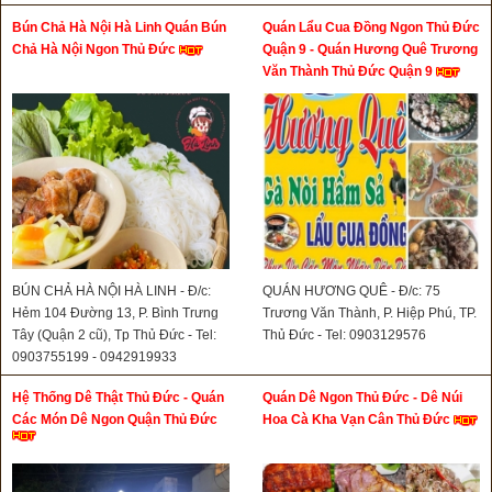
Bún Chả Hà Nội Hà Linh Quán Bún
Quán Lẩu Cua Đồng Ngon Thủ Đức
Chả Hà Nội Ngon Thủ Đức
Quận 9 - Quán Hương Quê Trương
Văn Thành Thủ Đức Quận 9
BÚN CHẢ HÀ NỘI HÀ LINH - Đ/c:
QUÁN HƯƠNG QUÊ - Đ/c: 75
Hẻm 104 Đường 13, P. Bình Trưng
Trương Văn Thành, P. Hiệp Phú, TP.
Tây (Quận 2 cũ), Tp Thủ Đức - Tel:
Thủ Đức - Tel: 0903129576
0903755199 - 0942919933
Hệ Thống Dê Thật Thủ Đức - Quán
Quán Dê Ngon Thủ Đức - Dê Núi
Các Món Dê Ngon Quận Thủ Đức
Hoa Cà Kha Vạn Cân Thủ Đức