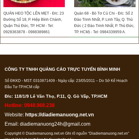
QUÁN HEO TỘC LÊN MẸT - Đ/c: 23
Quán 68 - Bò Tơ Củ Chi - Đ/c: Số 2
Đường Số 18, P. Hiệp Bình Chánh,
Đào Trinh Nhất, P. Linh Tây, Q. Thủ
Quận Thủ Đức, TP. HCM - Tel:
Đức ( 2 Đào Trinh Nhất, P. Thủ Đức,
0928363878 - 0988389861
TP. HCM) - Tel: 0984339959 A.
Trọng - 0973613831 A. Sơn
CÔNG TY TNHH QUẢNG CÁO TRỰC TUYẾN BÌNH MINH
Số ĐKKD - MST: 0310871409 - Ngày cấp: 23/05/2011 – Do Sở Kế Hoạch
Đầu Tư-TP.HCM cấp
Đ/c: 118/1/9 Lê Văn Thọ, P.11, Q. Gò Vấp, TP.HCM
Hotline: 0948.968.238
Website:
https://diadiemanuong.net.vn
Email:
diadiemanuong24h@gmail.com
Copyright © Diadiemanuong.net.vn Ghi rõ nguồn “Diadiemanuong.net.vn”