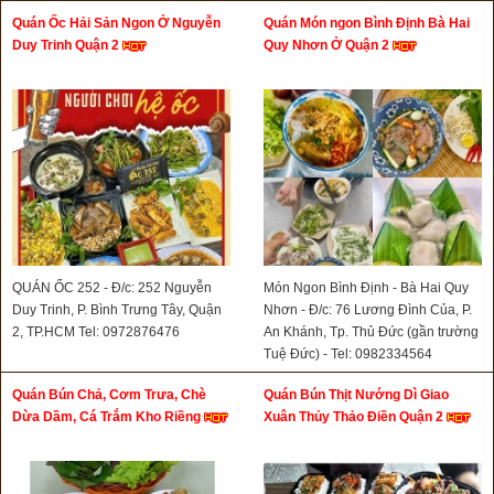
Quán Ốc Hải Sản Ngon Ở Nguyễn
Quán Món ngon Bình Định Bà Hai
Duy Trinh Quận 2
Quy Nhơn Ở Quận 2
QUÁN ỐC 252 - Đ/c: 252 Nguyễn
Món Ngon Bình Định - Bà Hai Quy
Duy Trinh, P. Bình Trưng Tây, Quận
Nhơn - Đ/c: 76 Lương Đình Của, P.
2, TP.HCM Tel: 0972876476
An Khánh, Tp. Thủ Đức (gần trường
Tuệ Đức) - Tel: 0982334564
Quán Bún Chả, Cơm Trưa, Chè
Quán Bún Thịt Nướng Dì Giao
Dừa Dầm, Cá Trắm Kho Riềng
Xuân Thủy Thảo Điền Quận 2