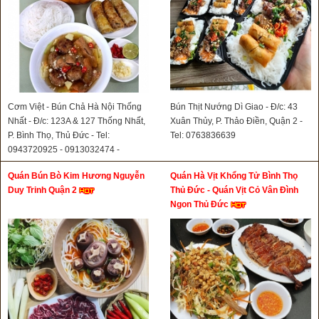
Cơm Việt - Bún Chả Hà Nội Thống
Bún Thịt Nướng Dì Giao - Đ/c: 43
Nhất - Đ/c: 123A & 127 Thống Nhất,
Xuân Thủy, P. Thảo Điền, Quận 2 -
P. Bình Thọ, Thủ Đức - Tel:
Tel: 0763836639
0943720925 - 0913032474 -
0898868939- 0816681166
Quán Bún Bò Kim Hương Nguyễn
Quán Hà Vịt Khổng Tử Bình Thọ
Duy Trinh Quận 2
Thủ Đức - Quán Vịt Cỏ Vân Đình
Ngon Thủ Đức