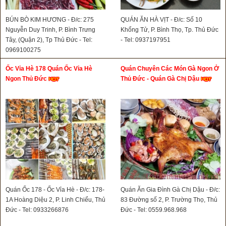
BÚN BÒ KIM HƯƠNG - Đ/c: 275
QUÁN ĂN HÀ VỊT - Đ/c: Số 10
Nguyễn Duy Trinh, P. Bình Trưng
Khổng Tử, P. Bình Thọ, Tp. Thủ Đức
Tây, (Quận 2), Tp Thủ Đức - Tel:
- Tel: 0937197951
0969100275
Ốc Vỉa Hè 178 Quán Ốc Vỉa Hè
Quán Chuyên Các Món Gà Ngon Ở
Ngon Thủ Đức
Thủ Đức - Quán Gà Chị Dậu
Quán Ốc 178 - Ốc Vỉa Hè - Đ/c: 178-
Quán Ăn Gia Đình Gà Chị Dậu - Đ/c:
1A Hoàng Diệu 2, P. Linh Chiểu, Thủ
83 Đường số 2, P. Trường Thọ, Thủ
Đức - Tel: 0933266876
Đức - Tel: 0559.968.968