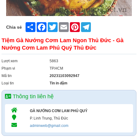
Share
Facebook
Twitter
Email
Pinterest
Telegram
Chia sẻ
Tiệm Gà Nướng Cơm Lam Ngon Thủ Đức - Gà
Nướng Cơm Lam Phú Quý Thủ Đức
Lượt xem
5863
Phạm vi
TP.HCM
Mã tin
20231103092947
Loại tin
Tin in đậm
Thông tin liên hệ
GÀ NƯỚNG CƠM LAM PHÚ QUÝ
P. Linh Trung, Thủ Đức
adminweb@gmail.com