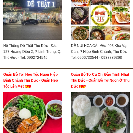
Hệ Thống Dê Thật Thủ Đức - Đ/c:
DÊ NÚI HOA CÀ - Đ/c: 403 Kha Vạn
127 Hoàng Diệu 2, P. Linh Trung, Q.
Cân, P. Hiệp Bình Chánh, Thủ Đức -
Thủ Đức - Tel: 0902724545
Tel: 0906733544 - 0938789368
Quán Bò Tơ, Heo Tộc Ngon Hiệp
Quán Bò Tơ Củ Chi Đào Trinh Nhất
Bình Chánh Thủ Đức - Quán Heo
Thủ Đức - Quán Bò Tơ Ngon Ở Thủ
Tộc Lên Mẹt
Đức