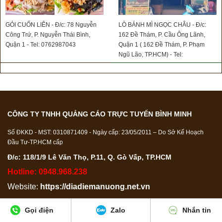
GỎI CUỐN LIÊN - Đ/c: 78 Nguyễn
LÒ BÁNH MÌ NGỌC CHÂU - Đ/c:
Công Trứ, P. Nguyễn Thái Bình,
162 Đề Thám, P. Cầu Ông Lãnh,
Quận 1 - Tel: 0762987043
Quận 1 ( 162 Đề Thám, P. Phạm
Ngũ Lão, TP.HCM) - Tel:
0901358085
CÔNG TY TNHH QUẢNG CÁO TRỰC TUYẾN BÌNH MINH
Số ĐKKD - MST: 0310871409 - Ngày cấp: 23/05/2011 – Do Sở Kế Hoạch
Đầu Tư-TP.HCM cấp
Đ/c: 118/1/9 Lê Văn Thọ, P.11, Q. Gò Vấp, TP.HCM
Hotline: 0948.968.238
Website:
https://diadiemanuong.net.vn
Email:
diadiemanuong24h@gmail.com
Gọi điện
Zalo
Nhắn tin
Copyright © Diadiemanuong.net.vn Ghi rõ nguồn “Diadiemanuong.net.vn”