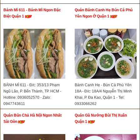
Bánh Mì 611 - Bánh Mì Ngon Đặc
Quán Bánh Canh Hẹ Bún Cá Phú
Biệt Quận 1
Yên Ngon Ở Quận 1
BÁNH MÌ 611 - Đ/c: 353/13 Phạm
Bánh Canh Hẹ - Bún Cá Phú Yên
Ngũ Lão, P. Bến Thành, TP. HCM -
18A - Đ/c: 18A/4 Nguyễn Thị Minh
Hotline: 0936052570 - Zalo:
Khai, P. Đa Kao, Quận 1 - Tel:
0947743611
0933066262
Quán Bún Chả Hà Nội Ngon Nhất
Quán Gà Nướng Bùi Thị Xuân
Sài Gòn
Quận 1