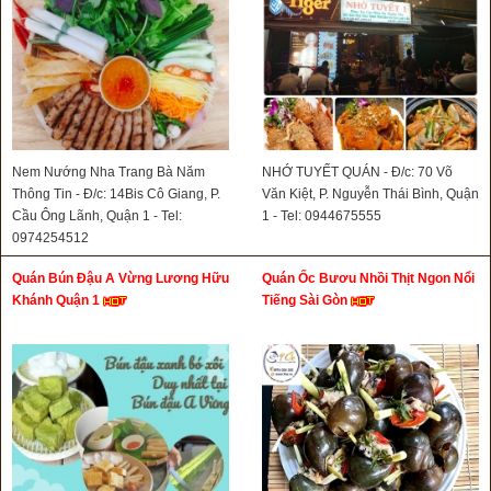
Nem Nướng Nha Trang Bà Năm
NHỚ TUYẾT QUÁN - Đ/c: 70 Võ
Thông Tin - Đ/c: 14Bis Cô Giang, P.
Văn Kiệt, P. Nguyễn Thái Bình, Quận
Cầu Ông Lãnh, Quận 1 - Tel:
1 - Tel: 0944675555
0974254512
Quán Bún Đậu A Vừng Lương Hữu
Quán Ốc Bươu Nhồi Thịt Ngon Nổi
Khánh Quận 1
Tiếng Sài Gòn