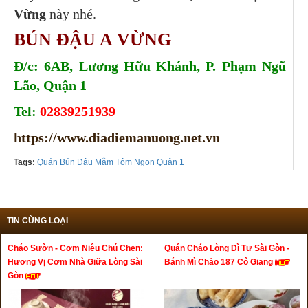
Vừng
này nhé.
BÚN ĐẬU A VỪNG
Đ/c: 6AB, Lương Hữu Khánh, P. Phạm Ngũ
Lão, Quận 1
Tel:
02839251939
https://www.diadiemanuong.net.vn
Tags:
Quán Bún Đậu Mắm Tôm Ngon Quận 1
TIN CÙNG LOẠI
Cháo Sườn - Cơm Niêu Chú Chen:
Quán Cháo Lòng Dì Tư Sài Gòn -
Hương Vị Cơm Nhà Giữa Lòng Sài
Bánh Mì Chảo 187 Cô Giang
Gòn