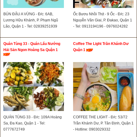
BÚN ĐẬU A VỪNG - Đ/c: 6AB,
Ốc Bươu Nhồi Thịt - 9 Ốc - Đ/c: 23
Lương Hữu Khánh, P. Phạm Ngũ
Nguyễn Văn Giai, P. Đakao, Quận 1
Lão, Quận 1 - Tel: 02839251939
- Tel: 0913194196 - 0976024282
Quán Tùng 33 - Quán Lẩu Nướng
Coffee The Light Trần Khánh Dư
Hải Sản Ngon Hoàng Sa Quận 1
Quận 1
QUÁN TÙNG 33 - Đ/c: 109A Hoàng
COFFEE THE LIGHT - Đ/c: 53/72
Sa, Đa Kao, Quận 1 - Tel:
Trần Khánh Dư, P. Tân Định, Quận 1
0777672749
- Hotline: 0903029332