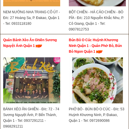
NEM NƯỚNG NHA TRANG CÔ ÚT -
BỘT CHIÊN - HÁ CẢO CHIÊN - BÒ
Đ/c: 27 Hoàng Sa, P. Đakao, Quận 1
PÍA - Đ/c: 210 Nguyễn Khắc Nhu, P.
- Tel: 0933118180
Cô Giang, Quận 1 - Tel:
0907812753
Quán Bánh Xèo Ăn Ghiền Sương
Bún Bò O Cúc Huỳnh Khương
Nguyệt Ánh Quận 1
Ninh Quận 1 - Quán Phở Bò, Bún
Bò Ngon Quận 1
BÁNH XÈO ĂN GHIỀN - Đ/c: 72 - 74
PHỞ BÒ - BÚN BÒ O CÚC - Đ/c: 53
Sương Nguyệt Ánh, P. Bến Thành,
Huỳnh Khương Ninh, P. Đakao,
Quận 1 - Tel: 0937291211 -
Quận 1 - Tel: 0972690086
0968291211