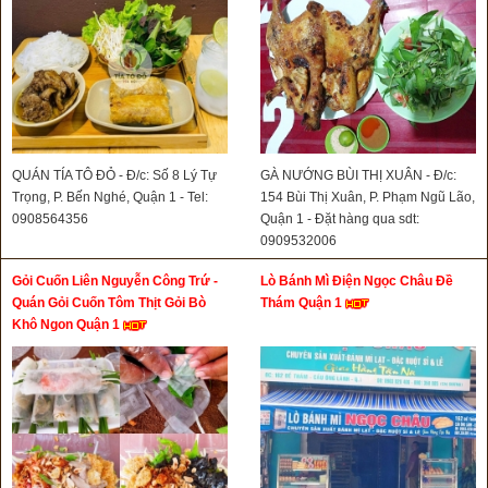
QUÁN TÍA TÔ ĐỎ - Đ/c: Số 8 Lý Tự
GÀ NƯỚNG BÙI THỊ XUÂN - Đ/c:
Trọng, P. Bến Nghé, Quận 1 - Tel:
154 Bùi Thị Xuân, P. Phạm Ngũ Lão,
0908564356
Quận 1 - Đặt hàng qua sdt:
0909532006
Gỏi Cuốn Liên Nguyễn Công Trứ -
Lò Bánh Mì Điện Ngọc Châu Đề
Quán Gỏi Cuốn Tôm Thịt Gỏi Bò
Thám Quận 1
Khô Ngon Quận 1