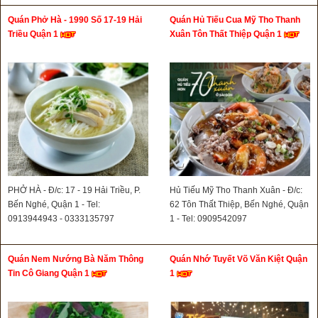
Quán Phở Hà - 1990 Số 17-19 Hải
Quán Hủ Tiếu Cua Mỹ Tho Thanh
Triều Quận 1
Xuân Tôn Thất Thiệp Quận 1
PHỞ HÀ - Đ/c: 17 - 19 Hải Triều, P.
Hủ Tiếu Mỹ Tho Thanh Xuân - Đ/c:
Bến Nghé, Quận 1 - Tel:
62 Tôn Thất Thiệp, Bến Nghé, Quận
0913944943 - 0333135797
1 - Tel: 0909542097
Quán Nem Nướng Bà Năm Thông
Quán Nhớ Tuyết Võ Văn Kiệt Quận
Tin Cô Giang Quận 1
1