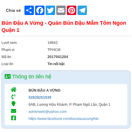
Share
Facebook
Twitter
Email
Pinterest
Telegram
Chia sẻ
Bún Đậu A Vừng - Quán Bún Đậu Mắm Tôm Ngon
Quận 1
Lượt xem
19842
Phạm vi
TP.HCM
Mã tin
2017041204
Loại tin
Tin nổi bật
Thông tin liên hệ
BÚN ĐẬU A VỪNG
02839251939
6AB, Lương Hữu Khánh, P. Phạm Ngũ Lão, Quận 1
adminweb@yahoo.com
https://www.facebook.com/bundauavunglhk/