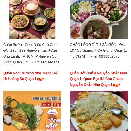
Cháo Sườn - Cơm Niêu Chú Chen -
CHÁO LÒNG DÌ TƯ SÀI GÒN - Đ/c:
Đ/c: 281 - 283 Nguyễn Trãi, P.Cầu
187 Cô Giang, P. Cô Giang, Quận 1,
Ông Lãnh, TP.HCM (P.Nguyễn Cư
Hồ Chí Minh - Tel: 0938252376
Trinh, Quận 1 cũ) - ĐT: 0827665656
Quán Nem Nướng Nha Trang Cô
Quán Bột Chiên Nguyễn Khắc Nhu
Út Hoàng Sa Quận 1
Quận 1, Quán Bột Há Cảo Chiên
Nguyễn Khắc Nhu Quận 1