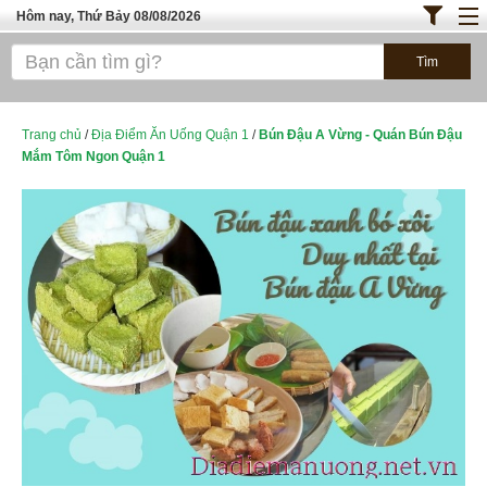
Hôm nay, Thứ Bảy 08/08/2026
Trang chủ
ĐỊA ĐIỂM ĂN UỐNG SÀI GÒN
Bánh - Đồ Ăn Vặt
Trang chủ
/
Địa Điểm Ăn Uống Quận 1
/
Bún Đậu A Vừng - Quán Bún Đậu
Mắm Tôm Ngon Quận 1
Thực Phẩm Nông Hải Sản
TOP QUÁN ĂN
ĐỊA ĐIỂM ĂN UỐNG HÀ NỘI