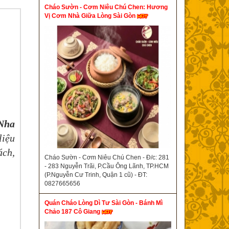
Cháo Sườn - Cơm Niêu Chú Chen: Hương
Vị Cơm Nhà Giữa Lòng Sài Gòn
Nha
liệu
ách,
Cháo Sườn - Cơm Niêu Chú Chen - Đ/c: 281
- 283 Nguyễn Trãi, P.Cầu Ông Lãnh, TP.HCM
(P.Nguyễn Cư Trinh, Quận 1 cũ) - ĐT:
0827665656
Quán Cháo Lòng Dì Tư Sài Gòn - Bánh Mì
Chảo 187 Cô Giang