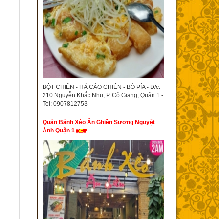
BỘT CHIÊN - HÁ CẢO CHIÊN - BÒ PÍA - Đ/c:
210 Nguyễn Khắc Nhu, P. Cô Giang, Quận 1 -
Tel: 0907812753
Quán Bánh Xèo Ăn Ghiền Sương Nguyệt
Ánh Quận 1