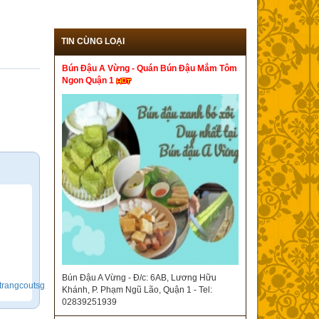
TIN CÙNG LOẠI
Bún Đậu A Vừng - Quán Bún Đậu Mắm Tôm
Ngon Quận 1
Bún Đậu A Vừng - Đ/c: 6AB, Lương Hữu
trangcoutsg
Khánh, P. Phạm Ngũ Lão, Quận 1 - Tel:
02839251939