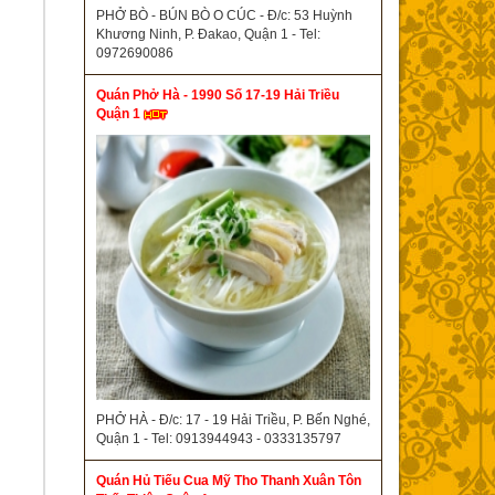
PHỞ BÒ - BÚN BÒ O CÚC - Đ/c: 53 Huỳnh
Khương Ninh, P. Đakao, Quận 1 - Tel:
0972690086
Quán Phở Hà - 1990 Số 17-19 Hải Triều
Quận 1
PHỞ HÀ - Đ/c: 17 - 19 Hải Triều, P. Bến Nghé,
Quận 1 - Tel: 0913944943 - 0333135797
Quán Hủ Tiếu Cua Mỹ Tho Thanh Xuân Tôn