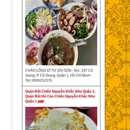
CHÁO LÒNG DÌ TƯ SÀI GÒN - Đ/c: 187 Cô
Giang, P. Cô Giang, Quận 1, Hồ Chí Minh -
Tel: 0938252376
Quán Bột Chiên Nguyễn Khắc Nhu Quận 1,
Quán Bột Há Cảo Chiên Nguyễn Khắc Nhu
Quận 1