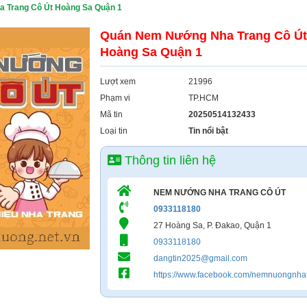
 Trang Cô Út Hoàng Sa Quận 1
Quán Nem Nướng Nha Trang Cô Út
Hoàng Sa Quận 1
Lượt xem
21996
Phạm vi
TP.HCM
Mã tin
20250514132433
Loại tin
Tin nổi bật
Thông tin liên hệ
NEM NƯỚNG NHA TRANG CÔ ÚT
0933118180
27 Hoàng Sa, P. Đakao, Quận 1
0933118180
dangtin2025@gmail.com
https://www.facebook.com/nemnuongnha