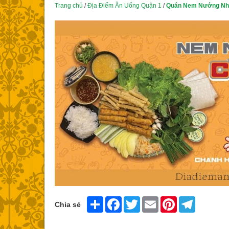
Trang chủ
/
Địa Điểm Ăn Uống Quận 1
/
Quán Nem Nướng Nha
Share
Facebook
Twitter
Email
Pinterest
Telegram
Chia sẻ