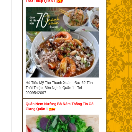
Thất Thiệp Quận 1
Hủ Tiếu Mỹ Tho Thanh Xuân - Đ/c: 62 Tôn
Thất Thiệp, Bến Nghé, Quận 1 - Tel:
0909542097
Quán Nem Nướng Bà Năm Thông Tin Cô
Giang Quận 1