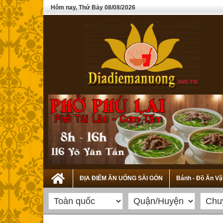
Hôm nay, Thứ Bảy 08/08/2026
ĐỊA ĐIỂM ĂN UỐNG SÀI GÒN
Bánh - Đồ Ăn Vặ