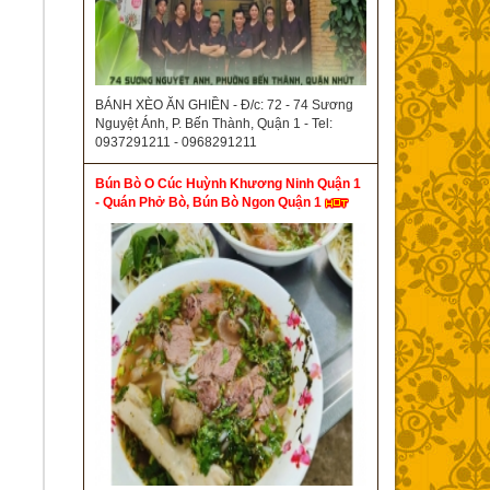
BÁNH XÈO ĂN GHIỀN - Đ/c: 72 - 74 Sương
Nguyệt Ánh, P. Bến Thành, Quận 1 - Tel:
0937291211 - 0968291211
Bún Bò O Cúc Huỳnh Khương Ninh Quận 1
- Quán Phở Bò, Bún Bò Ngon Quận 1