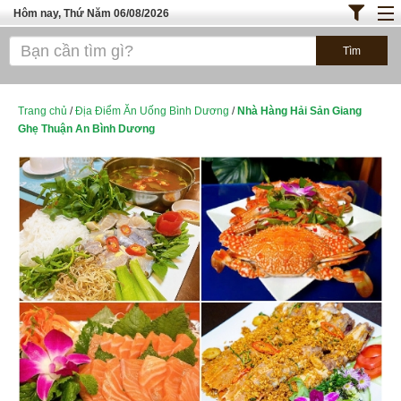
Hôm nay, Thứ Năm 06/08/2026
Trang chủ
ĐỊA ĐIỂM ĂN UỐNG SÀI GÒN
Bánh - Đồ Ăn Vặt
Trang chủ
/
Địa Điểm Ăn Uống Bình Dương
/
Nhà Hàng Hải Sản Giang
Ghẹ Thuận An Bình Dương
Thực Phẩm Nông Hải Sản
TOP QUÁN ĂN
ĐỊA ĐIỂM ĂN UỐNG HÀ NỘI