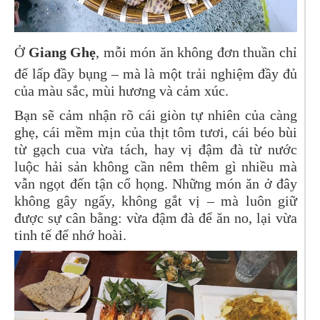
Ở
Giang Ghẹ
, mỗi món ăn không đơn thuần chỉ
để lấp đầy bụng – mà là một trải nghiệm đầy đủ
của màu sắc, mùi hương và cảm xúc.
Bạn sẽ cảm nhận rõ cái giòn tự nhiên của càng
ghẹ, cái mềm mịn của thịt tôm tươi, cái béo bùi
từ gạch cua vừa tách, hay vị đậm đà từ nước
luộc hải sản không cần nêm thêm gì nhiều mà
vẫn ngọt đến tận cổ họng. Những món ăn ở đây
không gây ngấy, không gắt vị – mà luôn giữ
được sự cân bằng: vừa đậm đà để ăn no, lại vừa
tinh tế để nhớ hoài.