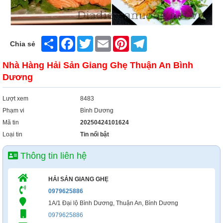
Share
Facebook
Twitter
Email
Pinterest
Telegram
Chia sẻ
Nhà Hàng Hải Sản Giang Ghẹ Thuận An Bình
Dương
Lượt xem
8483
Phạm vi
Bình Dương
Mã tin
20250424101624
Loại tin
Tin nổi bật
Thông tin liên hệ
HẢI SẢN GIANG GHẸ
0979625886
1A/1 Đại lộ Bình Dương, Thuận An, Bình Dương
0979625886