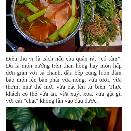
Điều thú vị là cách nấu của quán rất “có tâm”.
Dù là món nướng trên than hồng hay món hấp
đơn giản với sả chanh, đầu bếp cũng luôn đảm
bảo món lên bàn phải vừa nóng, vừa tươi, vừa
thơm, như thể mới vừa bắt lên từ biển. Thực
khách có thể vừa ăn, vừa xuýt xoa, vừa gật gù
với cái "chất" không lẫn vào đâu được.