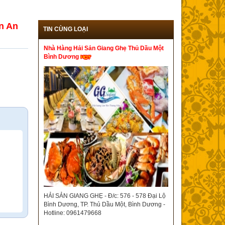
n An
TIN CÙNG LOẠI
Nhà Hàng Hải Sản Giang Ghẹ Thủ Dầu Một
Bình Dương
HẢI SẢN GIANG GHẸ - Đ/c: 576 - 578 Đại Lộ
Bình Dương, TP. Thủ Dầu Một, Bình Dương -
Hotline: 0961479668