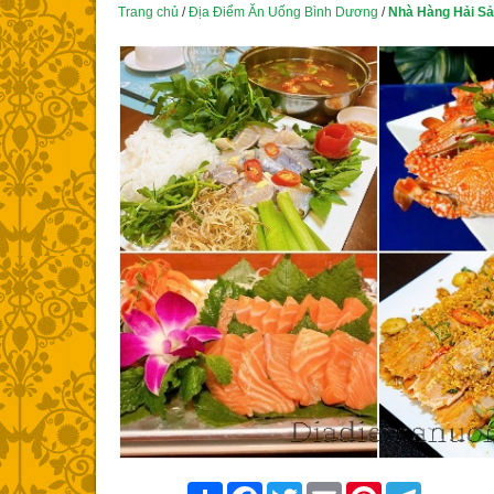
Trang chủ
/
Địa Điểm Ăn Uống Bình Dương
/
Nhà Hàng Hải S
Share
Facebook
Twitter
Email
Pinterest
Telegram