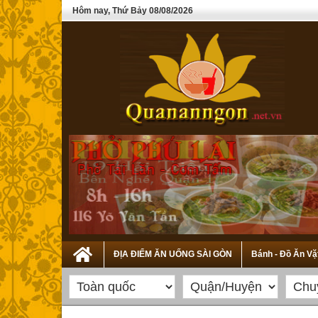
Hôm nay, Thứ Bảy 08/08/2026
ĐỊA ĐIỂM ĂN UỐNG SÀI GÒN
Bánh - Đồ Ăn Vặ