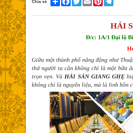
Chia sẻ
HẢI 
Đ/c: 1A/1 Đại lộ 
Ho
Giữa một thành phố năng động như Thuận 
thứ người ta cần không chỉ là một bữa ă
trọn vẹn. Và
HẢI SẢN GIANG GHẸ
hiệ
không chỉ là nguyên liệu, mà là linh hồn