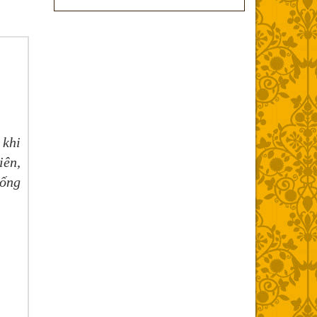
 khi
iên,
sống