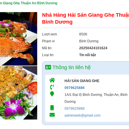
ản Giang Ghẹ Thuận An Bình Dương
Nhà Hàng Hải Sản Giang Ghẹ Thuậ
Bình Dương
Lượt xem
8506
Phạm vi
Bình Dương
Mã tin
20250424101624
Loại tin
Tin nổi bật
Thông tin liên hệ
HẢI SẢN GIANG GHẸ
0979625886
1A/1 Đại lộ Bình Dương, Thuận An, Bình
Dương
0979625886
adminweb@gmail.com