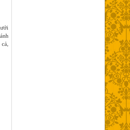
dưới
 ánh
 cả,