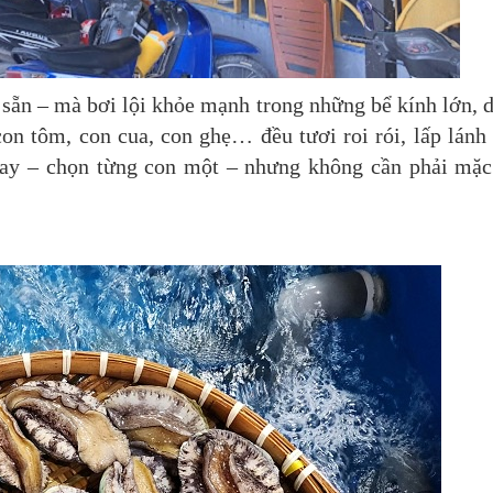
sẵn – mà bơi lội khỏe mạnh trong những bể kính lớn, 
n tôm, con cua, con ghẹ… đều tươi roi rói, lấp lánh
 tay – chọn từng con một – nhưng không cần phải mặc