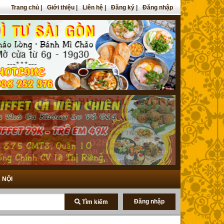
Trang chủ
|
Giới thiệu
|
Liên hệ
|
Đăng ký
|
Đăng nhập
 NỘI
Đăng nhập
Tìm kiếm