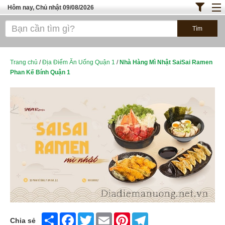
Hôm nay, Chủ nhật 09/08/2026
Trang chủ
ĐỊA ĐIỂM ĂN UỐNG SÀI GÒN
Bánh - Đồ Ăn Vặt
Trang chủ
/
Địa Điểm Ăn Uống Quận 1
/
Nhà Hàng Mì Nhật SaiSai Ramen
Phan Kế Bính Quận 1
Thực Phẩm Nông Hải Sản
TOP QUÁN ĂN
ĐỊA ĐIỂM ĂN UỐNG HÀ NỘI
Share
Facebook
Twitter
Email
Pinterest
Telegram
Chia sẻ