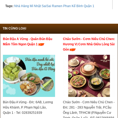
Tags:
Nhà Hàng Mì Nhật SaiSai Ramen Phan Kế Bính Quận 1
TIN CÙNG LOẠI
Bún Đậu A Vừng - Quán Bún Đậu
Cháo Sườn - Cơm Niêu Chú Chen:
Mắm Tôm Ngon Quận 1
Hương Vị Cơm Nhà Giữa Lòng Sài
Gòn
Bún Đậu A Vừng - Đ/c: 6AB, Lương
Cháo Sườn - Cơm Niêu Chú Chen -
Hữu Khánh, P. Phạm Ngũ Lão,
Đ/c: 281 - 283 Nguyễn Trãi, P.Cầu
Quận 1 - Tel: 02839251939
Ông Lãnh, TP.HCM (P.Nguyễn Cư
Trinh, Quận 1 cũ) - ĐT: 0827665656