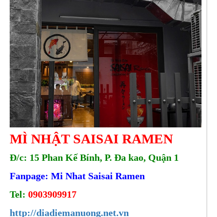
MÌ NHẬT SAISAI RAMEN
Đ/c: 15
Phan Kế Bính, P. Đa kao, Quận 1
Fanpage: Mi Nhat Saisai Ramen
Tel:
0903909917
http://diadiemanuong.net.vn