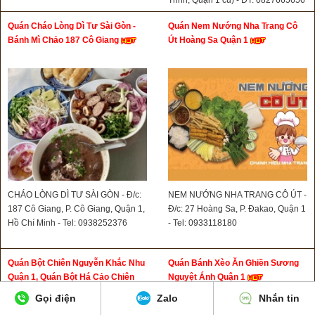
Quán Cháo Lòng Dì Tư Sài Gòn -
Quán Nem Nướng Nha Trang Cô
Bánh Mì Chảo 187 Cô Giang
Út Hoàng Sa Quận 1
CHÁO LÒNG DÌ TƯ SÀI GÒN - Đ/c:
NEM NƯỚNG NHA TRANG CÔ ÚT -
187 Cô Giang, P. Cô Giang, Quận 1,
Đ/c: 27 Hoàng Sa, P. Đakao, Quận 1
Hồ Chí Minh - Tel: 0938252376
- Tel: 0933118180
Quán Bột Chiên Nguyễn Khắc Nhu
Quán Bánh Xèo Ăn Ghiền Sương
Quận 1, Quán Bột Há Cảo Chiên
Nguyệt Ánh Quận 1
Nguyễn Khắc Nhu Quận 1
Gọi điện
Zalo
Nhắn tin