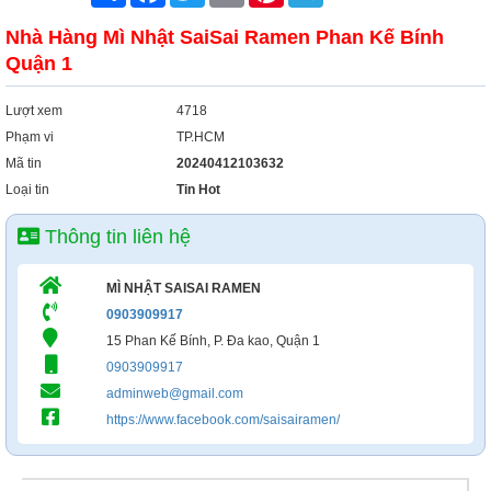
Nhà Hàng Mì Nhật SaiSai Ramen Phan Kế Bính
Quận 1
Lượt xem
4718
Phạm vi
TP.HCM
Mã tin
20240412103632
Loại tin
Tin Hot
Thông tin liên hệ
MÌ NHẬT SAISAI RAMEN
0903909917
15 Phan Kế Bính, P. Đa kao, Quận 1
0903909917
adminweb@gmail.com
https://www.facebook.com/saisairamen/