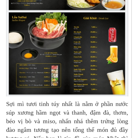
Sợi mì tươi tinh túy nhất là nằm ở phần nước
súp xương hầm ngọt và thanh, đậm đà, thơm,
béo vị bò và miso, nhấn nhá thêm trứng lòng
đào ngâm tương tạo nên tổng thể món đủ đầy