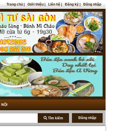
Trang chủ
|
Giới thiệu
|
Liên hệ
|
Đăng ký
|
Đăng nhập
 NỘI
Đăng nhập
Tìm kiếm