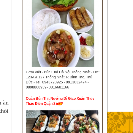
Cơm Việt - Bún Chả Hà Nội Thống Nhất - Đ/c:
123A & 127 Thống Nhất, P. Bình Thọ, Thủ
Đức - Tel: 0943720925 - 0913032474 -
0898868939- 0816681166
Quán Bún Thịt Nướng Dì Giao Xuân Thủy
m ăn
Thảo Điền Quận 2
khói