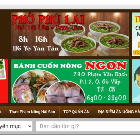
t
Thực Phẩm Nông Hải Sản
TOP QUÁN ĂN
ĐỊA ĐIỂM ĂN UỐNG HÀ