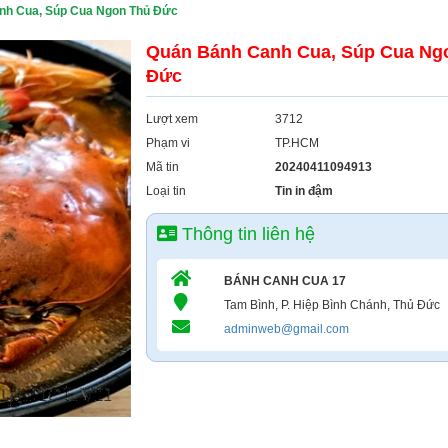
nh Cua, Súp Cua Ngon Thủ Đức
Quán Bánh Canh Cua, Súp Cua Ng
Đức
Lượt xem
3712
Phạm vi
TP.HCM
Mã tin
20240411094913
Loại tin
Tin in đậm
Thông tin liên hệ
BÁNH CANH CUA 17
Tam Bình, P. Hiệp Bình Chánh, Thủ Đức
adminweb@gmail.com