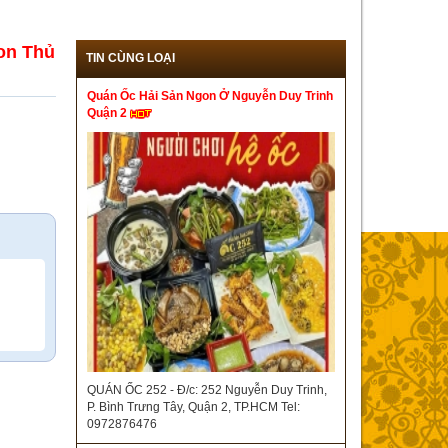
on Thủ
TIN CÙNG LOẠI
Quán Ốc Hải Sản Ngon Ở Nguyễn Duy Trinh
Quận 2
QUÁN ỐC 252 - Đ/c: 252 Nguyễn Duy Trinh,
P. Bình Trưng Tây, Quận 2, TP.HCM Tel:
0972876476