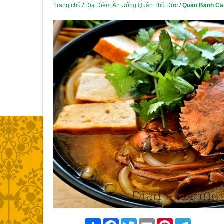
Trang chủ
/
Địa Điểm Ăn Uống Quận Thủ Đức
/
Quán Bánh Ca
Share
Facebook
Twitter
Email
Pinterest
Telegram