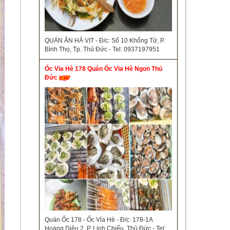
QUÁN ĂN HÀ VỊT - Đ/c: Số 10 Khổng Tử, P.
Bình Thọ, Tp. Thủ Đức - Tel: 0937197951
Ốc Vỉa Hè 178 Quán Ốc Vỉa Hè Ngon Thủ
Đức
Quán Ốc 178 - Ốc Vỉa Hè - Đ/c: 178-1A
Hoàng Diệu 2, P. Linh Chiểu, Thủ Đức - Tel: