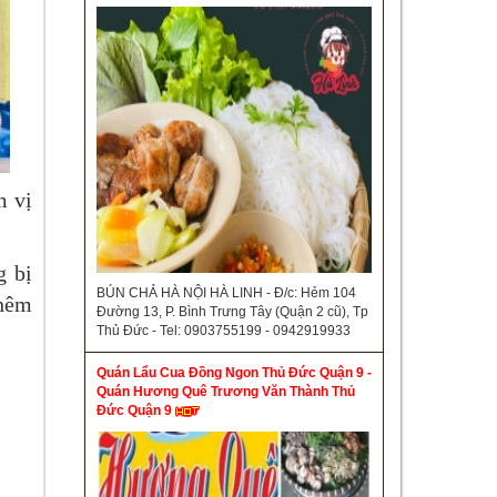
m vị
g bị
BÚN CHẢ HÀ NỘI HÀ LINH - Đ/c: Hẻm 104
thêm
Đường 13, P. Bình Trưng Tây (Quận 2 cũ), Tp
Thủ Đức - Tel: 0903755199 - 0942919933
Quán Lẩu Cua Đồng Ngon Thủ Đức Quận 9 -
Quán Hương Quê Trương Văn Thành Thủ
Đức Quận 9