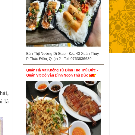
Bún Thịt Nướng Dì Giao - Đ/c: 43 Xuân Thủy,
P. Thảo Điền, Quận 2 - Tel: 0763836639
Quán Hà Vịt Khổng Tử Bình Thọ Thủ Đức -
Quán Vịt Cỏ Vân Đình Ngon Thủ Đức
hải,
i là