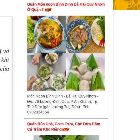
Quán Món ngon Bình Định Bà Hai Quy Nhơn
Ở Quận 2
ị và
 khi
 của
Món Ngon Bình Định - Bà Hai Quy Nhơn -
Đ/c: 76 Lương Đình Của, P. An Khánh, Tp.
Thủ Đức (gần trường Tuệ Đức) - Tel:
0982334564
Quán Bún Chả, Cơm Trưa, Chè Dừa Dầm,
Cá Trắm Kho Riềng