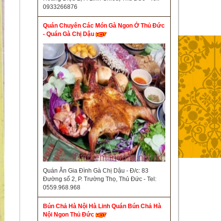
0933266876
Quán Chuyên Các Món Gà Ngon Ở Thủ Đức
- Quán Gà Chị Dậu
Quán Ăn Gia Đình Gà Chị Dậu - Đ/c: 83
Đường số 2, P. Trường Thọ, Thủ Đức - Tel:
0559.968.968
Bún Chả Hà Nội Hà Linh Quán Bún Chả Hà
Nội Ngon Thủ Đức