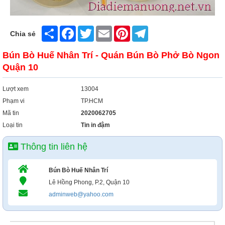
Share
Facebook
Twitter
Email
Pinterest
Telegram
Chia sẻ
Bún Bò Huế Nhân Trí - Quán Bún Bò Phở Bò Ngon
Quận 10
Lượt xem
13004
Phạm vi
TP.HCM
Mã tin
2020062705
Loại tin
Tin in đậm
Thông tin liên hệ
Bún Bò Huế Nhân Trí
Lê Hồng Phong, P.2, Quận 10
adminweb@yahoo.com