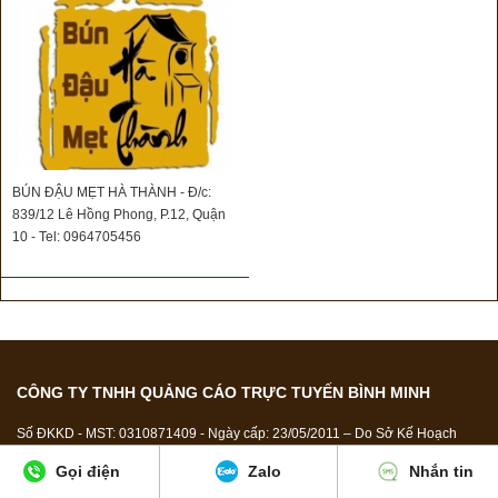
BÚN ĐẬU MẸT HÀ THÀNH - Đ/c:
839/12 Lê Hồng Phong, P.12, Quận
10 - Tel: 0964705456
CÔNG TY TNHH QUẢNG CÁO TRỰC TUYẾN BÌNH MINH
Số ĐKKD - MST: 0310871409 - Ngày cấp: 23/05/2011 – Do Sở Kế Hoạch
Đầu Tư-TP.HCM cấp
Gọi điện
Zalo
Nhắn tin
Đ/c: 118/1/9 Lê Văn Thọ, P.11, Q. Gò Vấp, TP.HCM