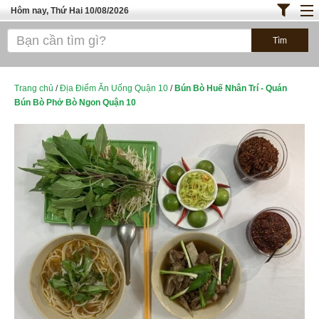
Hôm nay, Thứ Hai 10/08/2026
Trang chủ
ĐỊA ĐIỂM ĂN UỐNG SÀI GÒN
Bánh - Đồ Ăn Vặt
Trang chủ
/
Địa Điểm Ăn Uống Quận 10
/
Bún Bò Huế Nhân Trí - Quán
Bún Bò Phở Bò Ngon Quận 10
Thực Phẩm Nông Hải Sản
TOP QUÁN ĂN
ĐỊA ĐIỂM ĂN UỐNG HÀ NỘI