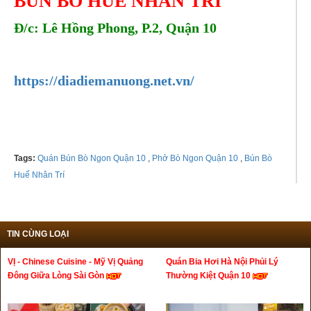
BÚN BÒ HUẾ NHÂN TRÍ
Đ/c: Lê Hồng Phong, P.2, Quận 10
Tel:
0906384933
https://diadiemanuong.net.vn/
Tags:
Quán Bún Bò Ngon Quận 10
,
Phở Bò Ngon Quận 10
,
Bún Bò
Huế Nhân Trí
TIN CÙNG LOẠI
VỊ - Chinese Cuisine - Mỹ Vị Quảng
Quán Bia Hơi Hà Nội Phủi Lý
Đông Giữa Lòng Sài Gòn
Thường Kiệt Quận 10