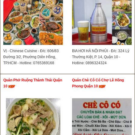
VỊ - Chinese Cuisine - Đ/c: 606/83
BIA HƠI HÀ NỘI PHỦI - Đ/c: 324 Lý
Đường 3/2, Phường Diên Hồng,
Thường Kiệt, P. 14, Quận 10 -
TP.HCM - Hotline: 0765369168
Hotline: 0896324324
Quán Phở Ruộng Thành Thái Quận
Quán Chè Cô Có Chợ Lê Hồng
10
Phong Quận 10