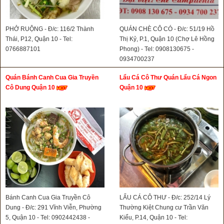
PHỞ RUỘNG - Đ/c: 116/2 Thành
QUÁN CHÈ CÔ CÓ - Đ/c: 51/19 Hồ
Thái, P12, Quận 10 - Tel:
Thị Kỷ, P.1, Quận 10 (Chợ Lê Hồng
0766887101
Phong) - Tel: 0908130675 -
0934700237
Quán Bánh Canh Cua Gia Truyền
Lẩu Cá Cô Thư Quán Lẩu Cá Ngon
Cô Dung Quận 10
Quận 10
Bánh Canh Cua Gia Truyền Cô
LẨU CÁ CÔ THƯ - Đ/c: 252/14 Lý
Dung - Đ/c: 291 Vĩnh Viễn, Phường
Thường Kiệt Chung cư Trần Văn
5, Quận 10 - Tel: 0902442438 -
Kiểu, P.14, Quận 10 - Tel: