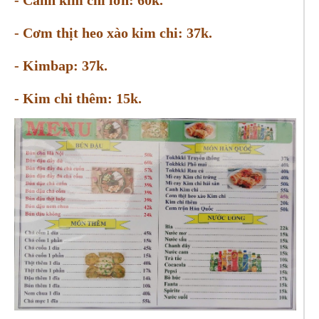
- Cơm thịt heo xào kim chi: 37k.
- Kimbap: 37k.
- Kim chi thêm: 15k.