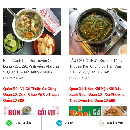
Bánh Canh Cua Gia Truyền Cô
LẨU CÁ CÔ THƯ - Đ/c: 252/14 Lý
Dung - Đ/c: 291 Vĩnh Viễn, Phường
Thường Kiệt Chung cư Trần Văn
5, Quận 10 - Tel: 0902442438 -
Kiểu, P.14, Quận 10 - Tel:
0903057846
0938396878
Quán Bún Vịt Cô Thuận Gò Công
Quán Xôi Khúc Xôi Mặn Xôi Đậu
Quận 10, Quán Cháo Vịt Cô Thuận
Xanh Ngon Quận 10 - Xôi Phương
Quận 10
Thảo Đồng Nai Quận 10
Gọi điện
Zalo
Nhắn tin