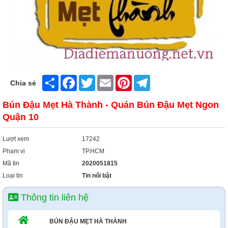
Share
Facebook
Twitter
Email
Pinterest
Telegram
Chia sẻ
Bún Đậu Mẹt Hà Thành - Quán Bún Đậu Mẹt Ngon
Quận 10
Lượt xem
17242
Phạm vi
TP.HCM
Mã tin
2020051815
Loại tin
Tin nổi bật
Thông tin liên hệ
BÚN ĐẬU MẸT HÀ THÀNH