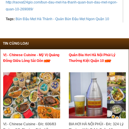
http://raovat24gio.com/bun-dau-met-ha-thanh-quan-bun-dau-met-ngon-
quan-10-269089/
Tags:
Bún Đậu Mẹt Hà Thành - Quán Bún Đậu Mẹt Ngon Quận 10
TIN CÙNG LOẠI
VỊ - Chinese Cuisine - Mỹ Vị Quảng
Quán Bia Hơi Hà Nội Phủi Lý
Đông Giữa Lòng Sài Gòn
Thường Kiệt Quận 10
VỊ - Chinese Cuisine - Đ/c: 606/83
BIA HƠI HÀ NỘI PHỦI - Đ/c: 324 Lý