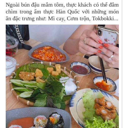
Ngoài bún đậu mắm tôm, thực khách có thể đắm
chìm trong ẩm thực Hàn Quốc với những món
ăn đặc trưng như: Mì cay, Cơm trộn, Tokbokki...