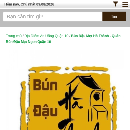
Hôm nay, Chủ nhật 09/08/2026
Trang chủ
ĐỊA ĐIỂM ĂN UỐNG SÀI GÒN
Bánh - Đồ Ăn Vặt
Trang chủ
/
Địa Điểm Ăn Uống Quận 10
/
Bún Đậu Mẹt Hà Thành - Quán
Bún Đậu Mẹt Ngon Quận 10
Thực Phẩm Nông Hải Sản
TOP QUÁN ĂN
ĐỊA ĐIỂM ĂN UỐNG HÀ NỘI