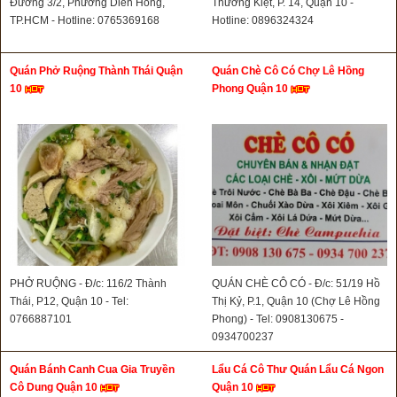
Đường 3/2, Phường Diên Hồng,
Thường Kiệt, P. 14, Quận 10 -
TP.HCM - Hotline: 0765369168
Hotline: 0896324324
Quán Phở Ruộng Thành Thái Quận
Quán Chè Cô Có Chợ Lê Hồng
10
Phong Quận 10
PHỞ RUỘNG - Đ/c: 116/2 Thành
QUÁN CHÈ CÔ CÓ - Đ/c: 51/19 Hồ
Thái, P12, Quận 10 - Tel:
Thị Kỷ, P.1, Quận 10 (Chợ Lê Hồng
0766887101
Phong) - Tel: 0908130675 -
0934700237
Quán Bánh Canh Cua Gia Truyền
Lẩu Cá Cô Thư Quán Lẩu Cá Ngon
Cô Dung Quận 10
Quận 10