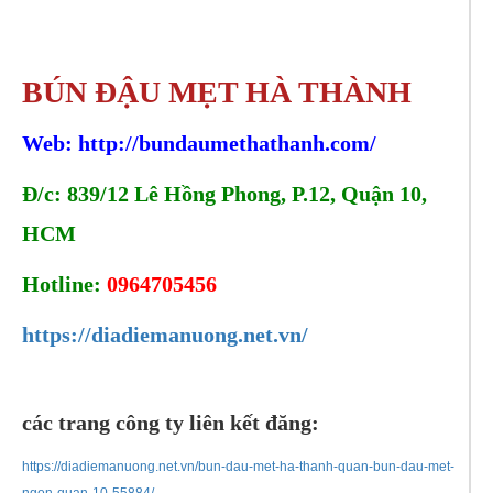
BÚN ĐẬU MẸT HÀ THÀNH
Web:
http://bundaumethathanh.com/
Đ/c: 839/12 Lê Hồng Phong, P.12, Quận 10,
HCM
Hotline:
0964705456
https://diadiemanuong.net.vn/
các trang công ty liên kết đăng:
https://diadiemanuong.net.vn/bun-dau-met-ha-thanh-quan-bun-dau-met-