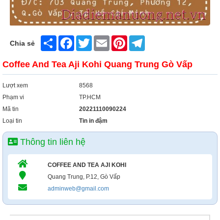
Share
Facebook
Twitter
Email
Pinterest
Telegram
Chia sẻ
Coffee And Tea Aji Kohi Quang Trung Gò Vấp
Lượt xem
8568
Phạm vi
TP.HCM
Mã tin
20221110090224
Loại tin
Tin in đậm
Thông tin liên hệ
COFFEE AND TEA AJI KOHI
Quang Trung, P.12, Gò Vấp
adminweb@gmail.com