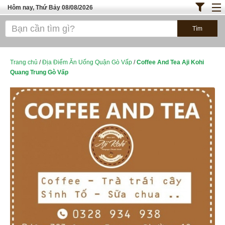
Hôm nay, Thứ Bảy 08/08/2026
Trang chủ
ĐỊA ĐIỂM ĂN UỐNG SÀI GÒN
Bánh - Đồ Ăn Vặt
Trang chủ
/
Địa Điểm Ăn Uống Quận Gò Vấp
/
Coffee And Tea Aji Kohi
Quang Trung Gò Vấp
Thực Phẩm Nông Hải Sản
TOP QUÁN ĂN
ĐỊA ĐIỂM ĂN UỐNG HÀ NỘI