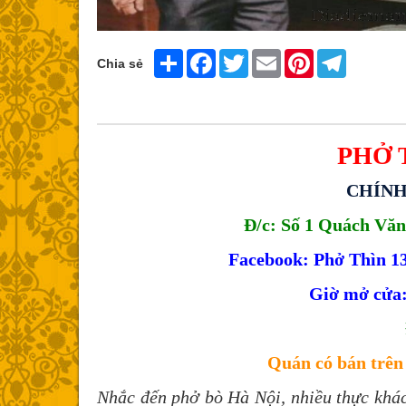
Share
Facebook
Twitter
Email
Pinterest
Telegram
Chia sẻ
PHỞ 
CHÍNH
Đ/c: Số 1 Quách Văn
Facebook: Phở Thìn 13
Giờ mở cửa:
Quán có bán trê
Nhắc đến phở bò Hà Nội, nhiều thực khá