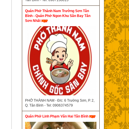
Tân Bình - Tel: 0907138813
Quán Phở Thành Nam Trường Sơn Tân
Bình - Quán Phở Ngon Khu Sân Bay Tân
Sơn Nhất
PHỞ THÀNH NAM - Đ/c: 6 Trường Sơn, P. 2,
Q. Tân Bình - Tel: 0906374579
Quán Phở Linh Phạm Văn Hai Tân Bình