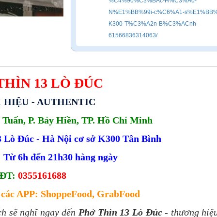
%C4%90%C3%BAc-H%C3%A0-
N%E1%BB%99i-c%C6%A1-s%E1%BB%
K300-T%C3%A2n-B%C3%ACnh-
61566836314063/
THÌN 13 LÒ ĐÚC
 HIỆU - AUTHENTIC 
 Tuấn, P. Bảy Hiền, TP. Hồ Chí Minh
 Lò Đúc - Hà Nội cơ sở K300 Tân Bình
 Từ 6h đến 21h30 hàng ngày
ĐT:
0355161688
n các APP: ShoppeFood, GrabFood
ch sẽ nghĩ ngay đến
Phở Thìn 13 Lò Đúc
- thương hiệ