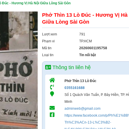
ò Đúc - Hương Vị Hà Nội Giữa Lòng Sài Gòn
Phở Thìn 13 Lò Đúc - Hương Vị Hà
Giữa Lòng Sài Gòn
Lượt xem
791
Phạm vi
TP.HCM
Mã tin
20260601195758
Loại tin
Tin nổi bật
Thông tin liên hệ
Phở Thìn 13 Lò Đúc
0355161688
Số 1 Quách Văn Tuấn, P. Bảy Hiền, TP. H
Minh
adminweb@gmail.com
https://www.facebook.com/p/Ph%E1%B
Th%C3%ACn-13-L%C3%B2-