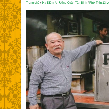
Trang chủ
/
Địa Điểm Ăn Uống Quận Tân Bình
/
Phở Thìn 13 L