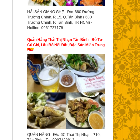
HẢI SẢN GIANG GHẸ - Đ/c: 680 Đường
Trường Chinh, P. 15, Q.Tân Bình ( 680
Trường Chinh, P. Tân Bình, TP. HCM) -
Hotline: 0961727179
Quán Hằng Thái Thị Nhạn Tân Bình - Bò Tơ
Củ Chi, Lẩu Bò Nồi Đất, Đặc Sản Miền Trung
QUÁN HẰNG - Đ/c: 6C Thái Thị Nhạn, P.10,