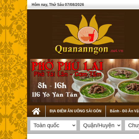
Hôm nay, Thứ Sáu 07/08/2026
ĐỊA ĐIỂM ĂN UỐNG SÀI GÒN
Bánh - Đồ Ăn Vặ