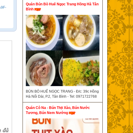
Quán Bún Bò Huế Ngọc Trang Hồng Hà Tân
9F-
Bình
BÚN BÒ HUẾ NGỌC TRANG - Đ/c: 39c Hồng
Hà Nối Dài, P.2, Tân Bình - Tel: 0971722768
Quán Cô Na - Bún Thịt Xào, Bún Nước
Tương, Bún Nem Nướng
u đã