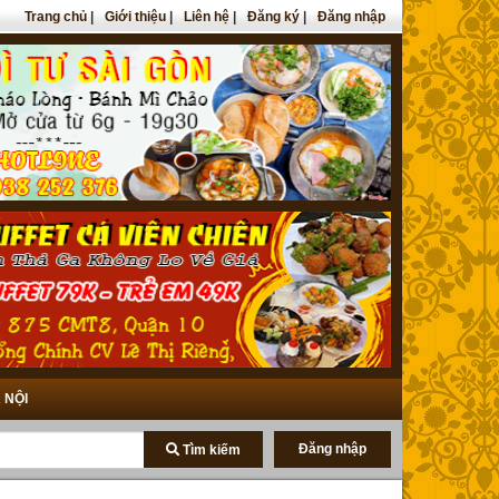
Trang chủ
|
Giới thiệu
|
Liên hệ
|
Đăng ký
|
Đăng nhập
 NỘI
Đăng nhập
Tìm kiếm