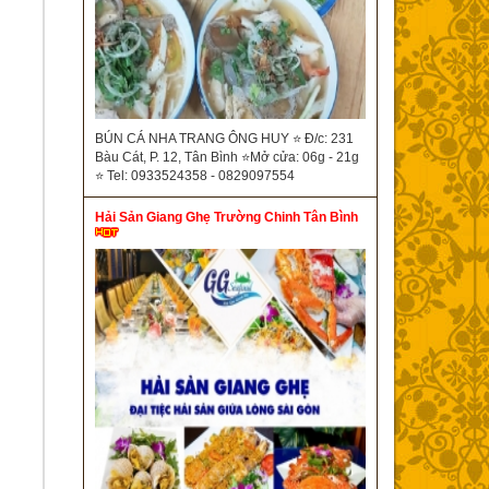
BÚN CÁ NHA TRANG ÔNG HUY ⭐ Đ/c: 231
Bàu Cát, P. 12, Tân Bình ⭐Mở cửa: 06g - 21g
⭐ Tel: 0933524358 - 0829097554
Hải Sản Giang Ghẹ Trường Chinh Tân Bình