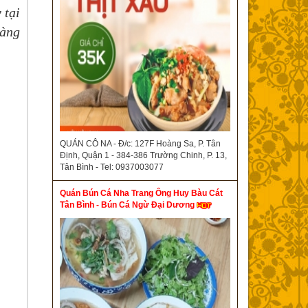
 tại
dàng
QUÁN CÔ NA - Đ/c: 127F Hoàng Sa, P. Tân
Định, Quận 1 - 384-386 Trường Chinh, P. 13,
Tân Bình - Tel: 0937003077
Quán Bún Cá Nha Trang Ông Huy Bàu Cát
Tân Bình - Bún Cá Ngừ Đại Dương