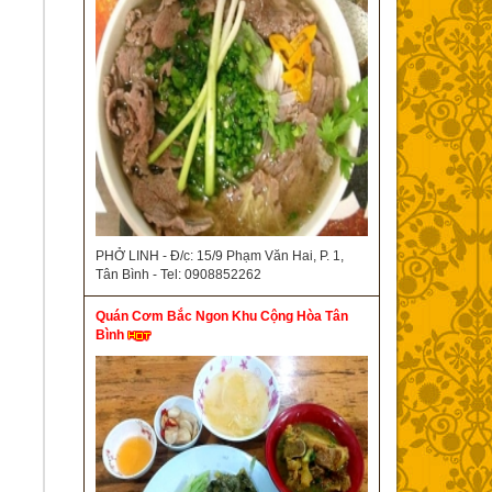
PHỞ LINH - Đ/c: 15/9 Phạm Văn Hai, P. 1,
Tân Bình - Tel: 0908852262
Quán Cơm Bắc Ngon Khu Cộng Hòa Tân
Bình