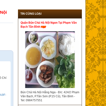
 Nội
TIN CÙNG LOẠI
Quán Bún Chả Hà Nội Ngon Tại Phạm Văn
Bạch Tân Bình
ồ Chí
Bún Chả Hà Nội Hằng Nga - Đ/c: 424/2 Phạm
B%9F-
Văn Bạch, P.Tân Sơn (P.15 Cũ), Tân Bình -
Tel: 0984757551