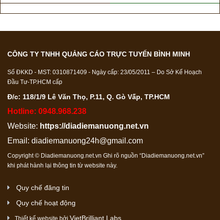
CÔNG TY TNHH QUẢNG CÁO TRỰC TUYẾN BÌNH MINH
Số ĐKKD - MST: 0310871409 - Ngày cấp: 23/05/2011 – Do Sở Kế Hoạch
Đầu Tư-TP.HCM cấp
Đ/c: 118/1/9 Lê Văn Thọ, P.11, Q. Gò Vấp, TP.HCM
Hotline: 0948.968.238
Website:
https://diadiemanuong.net.vn
Email:
diadiemanuong24h@gmail.com
Copyright © Diadiemanuong.net.vn Ghi rõ nguồn “Diadiemanuong.net.vn”
khi phát hành lại thông tin từ website này.
Quy chế đăng tin
Quy chế hoạt động
VietBrilliant Labs
Thiết kế website bởi