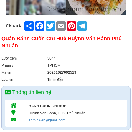
Share
Facebook
Twitter
Email
Pinterest
Telegram
Chia sẻ
Quán Bánh Cuốn Chị Huệ Huỳnh Văn Bánh Phú
Nhuận
Lượt xem
5644
Phạm vi
TP.HCM
Mã tin
20231027092513
Loại tin
Tin in đậm
Thông tin liên hệ
BÁNH CUỐN CHỊ HUỆ
Huỳnh Văn Bánh, P. 12, Phú Nhuận
adminweb@gmail.com