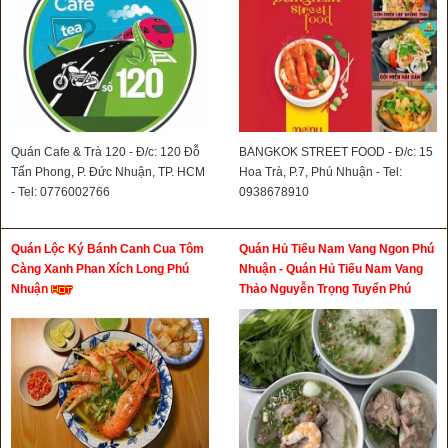
Quán Cafe & Trà 120 - Đ/c: 120 Đỗ
BANGKOK STREET FOOD - Đ/c: 15
Tấn Phong, P. Đức Nhuận, TP. HCM
Hoa Trà, P.7, Phú Nhuận - Tel:
- Tel: 0776002766
0938678910
Quán Lộc Ký Bánh Canh Cua Tôm
Quán Hủ Tiếu Nam Vang Ngon Phú
Càng Xanh Phan Xích Long Phú
Nhuận - Quán Hủ Tiếu Nam Vang
Nhuận
Thảo Nguyễn Trọng Tuyển Phú
Nhuận