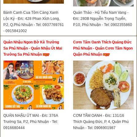
Bánh Canh Cua Tôm Càng Xanh
Quán Thảo - Hủ Tiếu Nam Vang -
Lộc Ký - Đ/c: 428 Phan Xích Long,
Đ/c: 280B Nguyễn Trọng Tuyển,
P.2, Q.Phú Nhuận - Tel: 0937769761
P.10, Phú Nhuận - Tel: 0902355860
- 0915841002
Quán Nhậu Ngon Bờ Kè Trường
Cơm Tấm Oanh Thích Quảng Đức
Sa Phú Nhuận - Quán Nhậu Út Mai
Phú Nhuận - Quán Cơm Tấm Ngon
Trường Sa Phú Nhuận
Quận Phú Nhuận
QUÁN NHẬU ÚT MAI - Đ/c: 376A
CƠM TẤM OANH - Đ/c: 131/16
Trường Sa, P.2, Phú Nhuận - Tel:
Thích Quảng Đức, P. 4, Quận Phú
0916680444
Nhuận - Tel: 0906901987