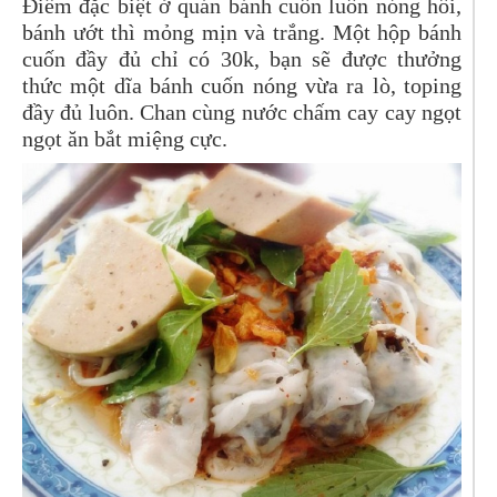
Điểm đặc biệt ở quán bánh cuốn luôn nóng hổi,
bánh ướt thì mỏng mịn và trắng. Một hộp bánh
cuốn đầy đủ chỉ có 30k, bạn sẽ được thưởng
thức một dĩa bánh cuốn nóng vừa ra lò, toping
đầy đủ luôn. Chan cùng nước chấm cay cay ngọt
ngọt ăn bắt miệng cực.