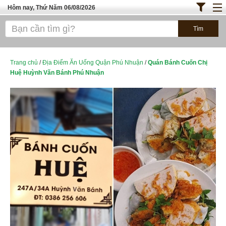
Hôm nay, Thứ Năm 06/08/2026
Trang chủ
ĐỊA ĐIỂM ĂN UỐNG SÀI GÒN
Bánh - Đồ Ăn Vặt
Trang chủ
/
Địa Điểm Ăn Uống Quận Phú Nhuận
/
Quán Bánh Cuốn Chị
Huệ Huỳnh Văn Bánh Phú Nhuận
Thực Phẩm Nông Hải Sản
TOP QUÁN ĂN
ĐỊA ĐIỂM ĂN UỐNG HÀ NỘI