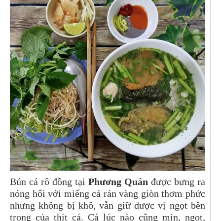
Bún cá rô đồng tại
Phương Quán
được bưng ra
nóng hổi với miếng cá
rán vàng giòn thơm phức
nhưng không bị khô, vẫn giữ được vị ngọt bên
trong của thịt cá. Cá lúc nào cũng mịn, ngọt,