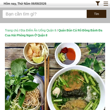
Hôm nay, Thứ Năm 06/08/2026
Trang chủ
ĐỊA ĐIỂM ĂN UỐNG SÀI GÒN
Bánh - Đồ Ăn Vặt
Trang chủ
/
Địa Điểm Ăn Uống Quận 8
/
Quán Bún Cá Rô Đồng Bánh Đa
Cua Hải Phòng Ngon Ở Quận 8
Thực Phẩm Nông Hải Sản
TOP QUÁN ĂN
ĐỊA ĐIỂM ĂN UỐNG HÀ NỘI