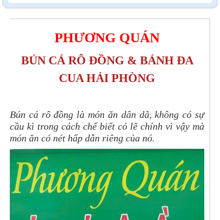
PHƯƠNG QUÁN
BÚN CÁ RÔ ĐỒNG & BÁNH ĐA
CUA HẢI PHÒNG
Bún cá rô đồng là món ăn dân dã, không có sự
cầu kì trong cách chế biết có lẽ chính vì vậy mà
món ăn có nét hấp dẫn riêng của nó.