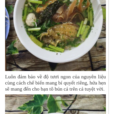
Luôn đảm bảo về độ tươi ngon của nguyên liệu
cùng cách chế biến mang bí quyết riêng,
hứa hẹn
sẽ mang đến cho bạn tô bún cá trên cả tuyệt vời.