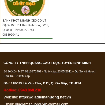
BÁNH KHỌT & BÁNH XÈO CÔ ÚT
GẠO - Đ/c: 311 Bến Bình Đông, P.11,
Quận 8 - Tel: 0902707441 -
0888920441
CÔNG TY TNHH QUẢNG CÁO TRỰC TUYẾN BÌNH MINH
Số ĐKKD - MST: 0310871409 - Ngày cấp: 23/05/2011 – Do Sở Kế Hoạch
Đầu Tư-TP.HCM cấp
Đ/c: 118/1/9 Lê Văn Thọ, P.11, Q. Gò Vấp, TP.HCM
Hotline: 0948.968.238
Website:
https://diadiemanuong.net.vn
Email:
diadiemanuong24h@gmail.com