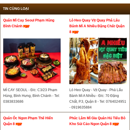
TIN CÙNG LOẠI
Quán Mì Cay Seoul Phạm Hùng
Lò Heo Quay Vịt Quay Phá Lấu
Bình Chánh
Bánh Mì A Nhiều Đặng Chất Quận
8
MÌ CAY SEOUL - Đ/c: C3/23 Phạm
Lò Heo Quay - Vịt Quay - Phá Lấu
Hùng, Bình Hưng, Bình Chánh - Tel:
Bánh Mì A Nhiều - Đ/c: 70 Đặng
0383833686
Chất, P.3, Quận 8 - Tel: 0764024951
- 0919635884
Quán Ốc Ngon Phạm Thế Hiển
Phúc Lâm Mì Gia Quán Hủ Tiếu Bò
Quận 8
Kho Sủi Cảo Ngon Quận 8