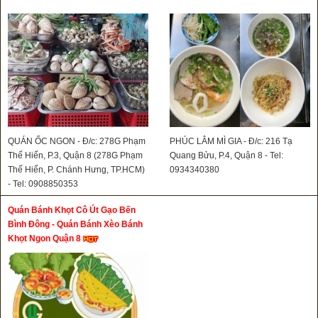
QUÁN ỐC NGON - Đ/c: 278G Phạm
PHÚC LÂM MÌ GIA - Đ/c: 216 Tạ
Thế Hiển, P.3, Quận 8 (278G Phạm
Quang Bửu, P.4, Quận 8 - Tel:
Thế Hiển, P. Chánh Hưng, TP.HCM)
0934340380
- Tel: 0908850353
Quán Bánh Khọt Cô Út Gạo Bến
Bình Đông - Quán Bánh Xèo Bánh
Khọt Ngon Quận 8