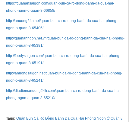
https://quanansaigon.com/quan-bun-ca-ro-dong-banh-da-cua-hai-
phong-ngon-o-quan-8-66858/
http://anuong24h.net/quan-bun-ca-ro-dong-banh-da-cua-hai-phong-
ngon-o-quan-8-65406/
http://quananngon.net.vn/quan-bun-ca-ro-dong-banh-da-cua-hai-phong-
ngon-o-quan-8-65381/
http://foodysaigon.com/quan-bun-ca-ro-dong-banh-da-cua-hai-phong-
ngon-o-quan-8-65191/
http://anuongsaigon.net/quan-bun-ca-ro-dong-banh-da-cua-hai-phong-
ngon-o-quan-8-65241/
http://diadiemanuong24h.com/quan-bun-ca-ro-dong-banh-da-cua-hai-
phong-ngon-o-quan-8-65210/
Tags:
Quán Bún Cá Rô Đồng Bánh Đa Cua Hải Phòng Ngon Ở Quận 8