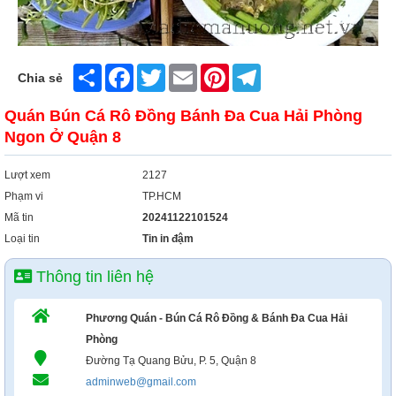
Share
Facebook
Twitter
Email
Pinterest
Telegram
Chia sẻ
Quán Bún Cá Rô Đồng Bánh Đa Cua Hải Phòng
Ngon Ở Quận 8
Lượt xem
2127
Phạm vi
TP.HCM
Mã tin
20241122101524
Loại tin
Tin in đậm
Thông tin liên hệ
Phương Quán - Bún Cá Rô Đồng & Bánh Đa Cua Hải
Phòng
Đường Tạ Quang Bửu, P. 5, Quận 8
adminweb@gmail.com