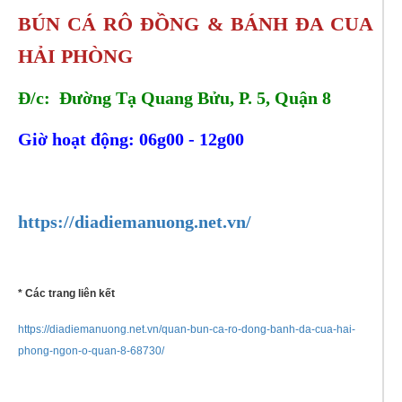
BÚN CÁ RÔ ĐỒNG & BÁNH ĐA CUA
HẢI PHÒNG
Đ/c: Đường Tạ Quang Bửu, P. 5, Quận 8
Giờ hoạt động: 06g00 - 12g00
Tel:
0395507078
https://diadiemanuong.net.vn/
* Các trang liên kết
https://diadiemanuong.net.vn/quan-bun-ca-ro-dong-banh-da-cua-hai-
phong-ngon-o-quan-8-68730/