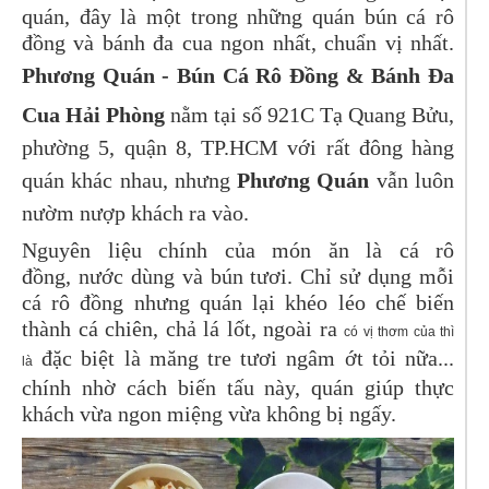
quán, đây là một trong những quán bún cá rô
đồng và bánh đa cua ngon nhất, chuẩn vị nhất.
Phương Quán - Bún Cá Rô Đồng & Bánh Đa
Cua Hải Phòng
nằm tại số 921C Tạ Quang Bửu,
phường 5, quận 8, TP.HCM với rất đông hàng
quán khác nhau, nhưng
Phương Quán
vẫn luôn
nườm nượp khách ra vào.
Nguyên liệu chính của món ăn là cá rô
đồng,
nước dùng và bún tươi. Chỉ sử dụng mỗi
cá rô đồng nhưng quán lại khéo léo chế biến
thành cá chiên, chả lá lốt, ngoài ra
có vị thơm của thì
đặc biệt là măng tre tươi ngâm ớt tỏi nữa...
là
chính nhờ cách biến tấu này, quán giúp thực
khách vừa ngon miệng vừa không bị ngấy.