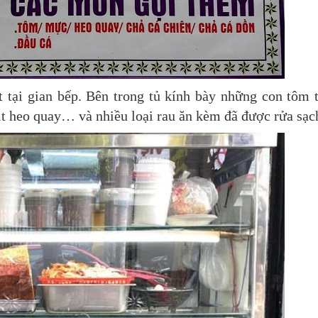
t tại gian bếp. Bên trong tủ kính bày những con tôm 
hịt heo quay… và nhiều loại rau ăn kèm đã được rửa sạc