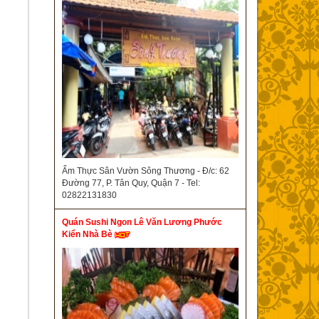
Ẩm Thực Sân Vườn Sông Thương - Đ/c: 62
Đường 77, P. Tân Quy, Quận 7 - Tel:
02822131830
Quán Sushi Ngon Lê Văn Lương Phước
Kiển Nhà Bè