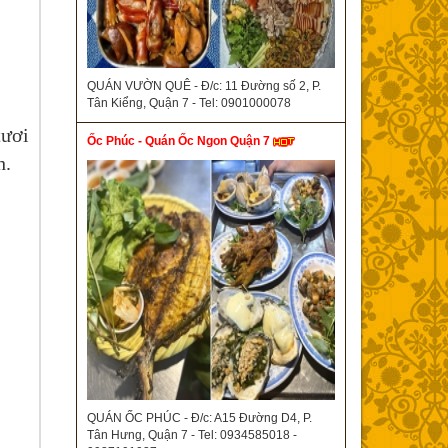
QUÁN VƯỜN QUÊ - Đ/c: 11 Đường số 2, P.
Tân Kiểng, Quận 7 - Tel: 0901000078
tươi
Ốc Phúc - Quán Ốc Ngon Quận 7
h.
QUÁN ỐC PHÚC - Đ/c: A15 Đường D4, P.
Tân Hưng, Quận 7 - Tel: 0934585018 -