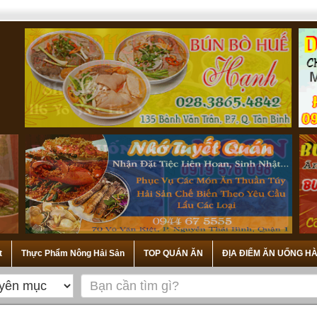
t
Thực Phẩm Nông Hải Sản
TOP QUÁN ĂN
ĐỊA ĐIỂM ĂN UỐNG HÀ