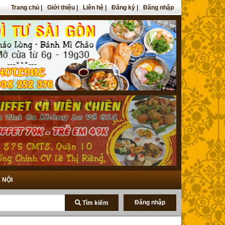
Trang chủ
|
Giới thiệu
|
Liên hệ
|
Đăng ký
|
Đăng nhập
 NỘI
Đăng nhập
Tìm kiếm