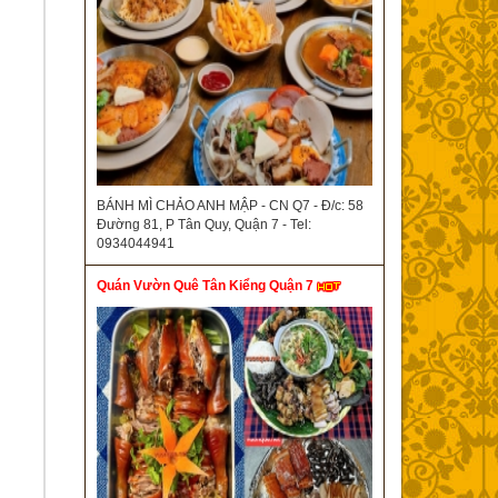
BÁNH MÌ CHẢO ANH MẬP - CN Q7 - Đ/c: 58
Đường 81, P Tân Quy, Quận 7 - Tel:
0934044941
Quán Vườn Quê Tân Kiểng Quận 7