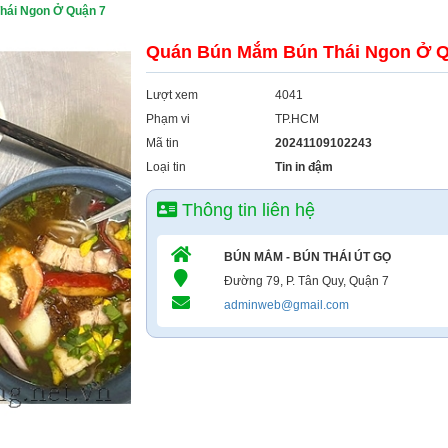
hái Ngon Ở Quận 7
Quán Bún Mắm Bún Thái Ngon Ở Q
Lượt xem
4041
Phạm vi
TP.HCM
Mã tin
20241109102243
Loại tin
Tin in đậm
Thông tin liên hệ
BÚN MẮM - BÚN THÁI ÚT GỌ
Đường 79, P. Tân Quy, Quận 7
adminweb@gmail.com