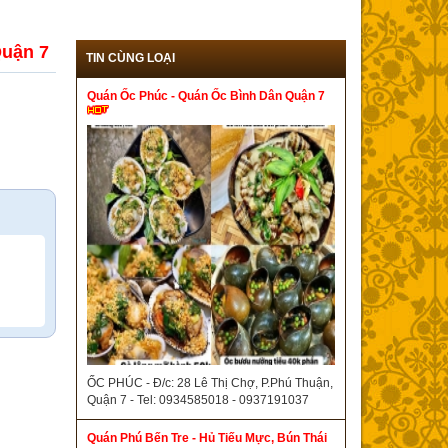
uận 7
TIN CÙNG LOẠI
Quán Ốc Phúc - Quán Ốc Bình Dân Quận 7
ỐC PHÚC - Đ/c: 28 Lê Thị Chợ, P.Phú Thuận,
Quận 7 - Tel: 0934585018 - 0937191037
Quán Phú Bến Tre - Hủ Tiếu Mực, Bún Thái