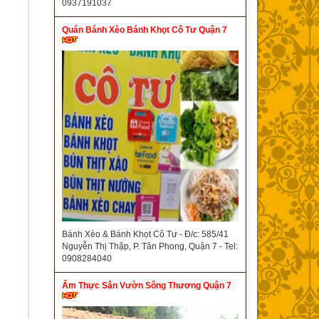
0937191037
Quán Bánh Xèo Bánh Khọt Cô Tư Quận 7
Bánh Xèo & Bánh Khọt Cô Tư - Đ/c: 585/41
Nguyễn Thị Thập, P. Tân Phong, Quận 7 - Tel:
0908284040
Ẩm Thực Sân Vườn Sông Thương Quận 7