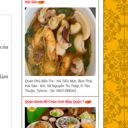
Hải Sản
 của
 làm
Quán Phú Bến Tre - Hủ Tiếu Mực, Bún Thái
Hải Sản - Đ/c: 58 Nguyễn Thị Thập, P. Tân
Thuận, Tphcm - Tel: 0907399062
Quán Bánh Mì Chảo Anh Mập Quận 7