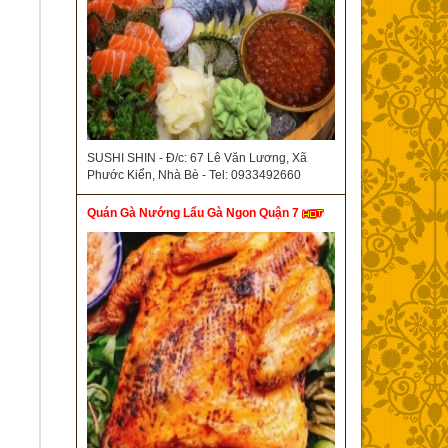
SUSHI SHIN - Đ/c: 67 Lê Văn Lương, Xã
Phước Kiển, Nhà Bè - Tel: 0933492660
Quán Gà Nướng Lẩu Gà Ngon Quận 7