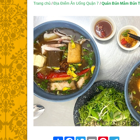
Trang chủ
/
Địa Điểm Ăn Uống Quận 7
/
Quán Bún Mắm Bún T
Share
Facebook
Twitter
Email
Pinterest
Telegram