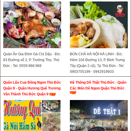
Quán Ăn Gia Đình Gà Chị Dậu - Đ/c:
BÚN CHẢ HÀ NỘI HÀ LINH - Đ/c:
83 Đường số 2, P. Trường Thọ, Thủ
Hẻm 104 Đường 13, P. Bình Trưng
Đức - Tel: 0559.968.968
Tây (Quận 2 cũ), Tp Thủ Đức - Tel:
0903755199 - 0942919933
Quán Lẩu Cua Đồng Ngon Thủ Đức
Hệ Thống Dê Thật Thủ Đức - Quán
Quận 9 - Quán Hương Quê Trương
Các Món Dê Ngon Quận Thủ Đức
Văn Thành Thủ Đức Quận 9