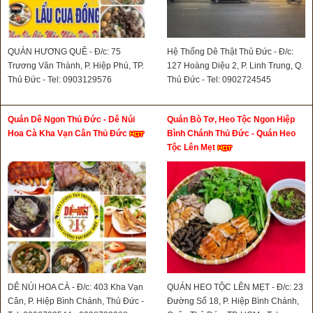
QUÁN HƯƠNG QUÊ - Đ/c: 75
Hệ Thống Dê Thật Thủ Đức - Đ/c:
Trương Văn Thành, P. Hiệp Phú, TP.
127 Hoàng Diệu 2, P. Linh Trung, Q.
Thủ Đức - Tel: 0903129576
Thủ Đức - Tel: 0902724545
Quán Dê Ngon Thủ Đức - Dê Núi
Quán Bò Tơ, Heo Tộc Ngon Hiệp
Hoa Cà Kha Vạn Cân Thủ Đức
Bình Chánh Thủ Đức - Quán Heo
Tộc Lên Mẹt
DÊ NÚI HOA CÀ - Đ/c: 403 Kha Vạn
QUÁN HEO TỘC LÊN MẸT - Đ/c: 23
Cân, P. Hiệp Bình Chánh, Thủ Đức -
Đường Số 18, P. Hiệp Bình Chánh,