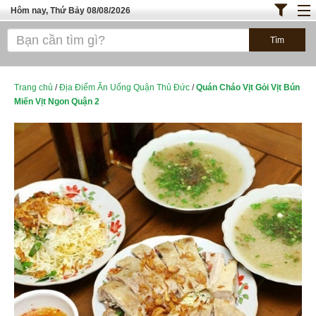
Hôm nay, Thứ Bảy 08/08/2026
Trang chủ
ĐỊA ĐIỂM ĂN UỐNG SÀI GÒN
Bánh - Đồ Ăn Vặt
Trang chủ
/
Địa Điểm Ăn Uống Quận Thủ Đức
/
Quán Cháo Vịt Gỏi Vịt Bún
Miến Vịt Ngon Quận 2
Thực Phẩm Nông Hải Sản
TOP QUÁN ĂN
ĐỊA ĐIỂM ĂN UỐNG HÀ NỘI