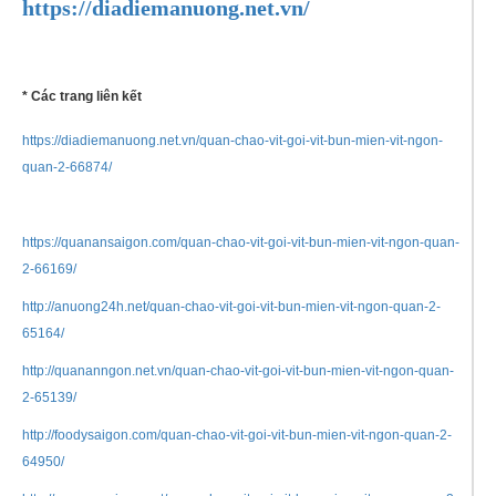
https://diadiemanuong.net.vn/
* Các trang liên kết
https://diadiemanuong.net.vn/quan-chao-vit-goi-vit-bun-mien-vit-ngon-
quan-2-66874/
https://quanansaigon.com/quan-chao-vit-goi-vit-bun-mien-vit-ngon-quan-
2-66169/
http://anuong24h.net/quan-chao-vit-goi-vit-bun-mien-vit-ngon-quan-2-
65164/
http://quananngon.net.vn/quan-chao-vit-goi-vit-bun-mien-vit-ngon-quan-
2-65139/
http://foodysaigon.com/quan-chao-vit-goi-vit-bun-mien-vit-ngon-quan-2-
64950/