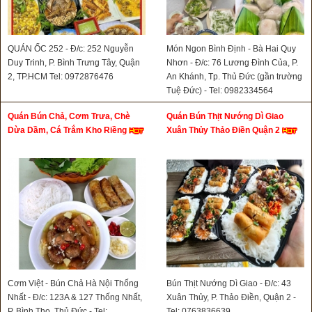
QUÁN ỐC 252 - Đ/c: 252 Nguyễn
Món Ngon Bình Định - Bà Hai Quy
Duy Trinh, P. Bình Trưng Tây, Quận
Nhơn - Đ/c: 76 Lương Đình Của, P.
2, TP.HCM Tel: 0972876476
An Khánh, Tp. Thủ Đức (gần trường
Tuệ Đức) - Tel: 0982334564
Quán Bún Chả, Cơm Trưa, Chè
Quán Bún Thịt Nướng Dì Giao
Dừa Dầm, Cá Trắm Kho Riềng
Xuân Thủy Thảo Điền Quận 2
Cơm Việt - Bún Chả Hà Nội Thống
Bún Thịt Nướng Dì Giao - Đ/c: 43
Nhất - Đ/c: 123A & 127 Thống Nhất,
Xuân Thủy, P. Thảo Điền, Quận 2 -
P. Bình Thọ, Thủ Đức - Tel:
Tel: 0763836639