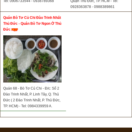
Tel: 0906733544 - 0938789368
Quận Thủ Đức, TP. HCM - Tel:
0928363878 - 0988389861
Quán Bò Tơ Củ Chi Đào Trinh Nhất
Thủ Đức - Quán Bò Tơ Ngon Ở Thủ
Đức
Quán 68 - Bò Tơ Củ Chi - Đ/c: Số 2
Đào Trinh Nhất, P. Linh Tây, Q. Thủ
Đức ( 2 Đào Trinh Nhất, P. Thủ Đức,
TP. HCM) - Tel: 0984339959 A.
Trọng - 0973613831 A. Sơn