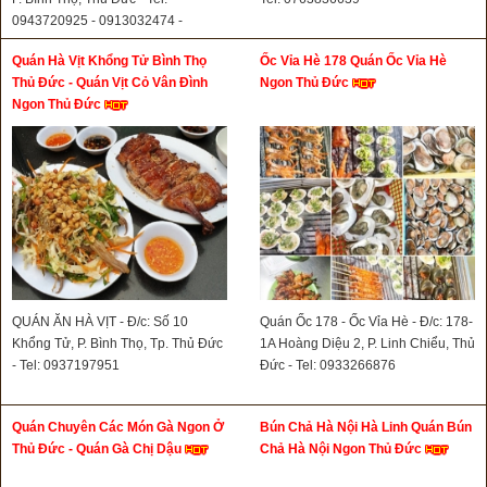
0943720925 - 0913032474 -
0898868939- 0816681166
Quán Hà Vịt Khổng Tử Bình Thọ
Ốc Vỉa Hè 178 Quán Ốc Vỉa Hè
Thủ Đức - Quán Vịt Cỏ Vân Đình
Ngon Thủ Đức
Ngon Thủ Đức
QUÁN ĂN HÀ VỊT - Đ/c: Số 10
Quán Ốc 178 - Ốc Vỉa Hè - Đ/c: 178-
Khổng Tử, P. Bình Thọ, Tp. Thủ Đức
1A Hoàng Diệu 2, P. Linh Chiểu, Thủ
- Tel: 0937197951
Đức - Tel: 0933266876
Quán Chuyên Các Món Gà Ngon Ở
Bún Chả Hà Nội Hà Linh Quán Bún
Thủ Đức - Quán Gà Chị Dậu
Chả Hà Nội Ngon Thủ Đức