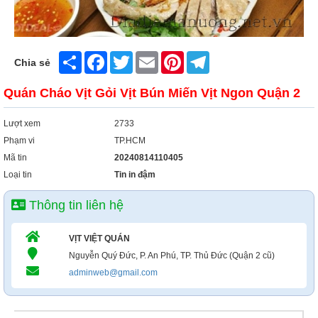
Share
Facebook
Twitter
Email
Pinterest
Telegram
Chia sẻ
Quán Cháo Vịt Gỏi Vịt Bún Miến Vịt Ngon Quận 2
Lượt xem
2733
Phạm vi
TP.HCM
Mã tin
20240814110405
Loại tin
Tin in đậm
Thông tin liên hệ
VỊT VIỆT QUÁN
Nguyễn Quý Đức, P. An Phú, TP. Thủ Đức (Quận 2 cũ)
adminweb@gmail.com