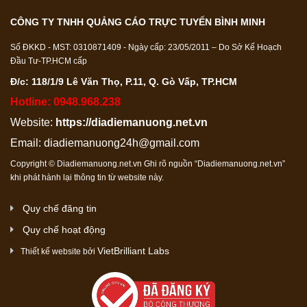
CÔNG TY TNHH QUẢNG CÁO TRỰC TUYẾN BÌNH MINH
Số ĐKKD - MST: 0310871409 - Ngày cấp: 23/05/2011 – Do Sở Kế Hoạch
Đầu Tư-TP.HCM cấp
Đ/c: 118/1/9 Lê Văn Thọ, P.11, Q. Gò Vấp, TP.HCM
Hotline: 0948.968.238
Website:
https://diadiemanuong.net.vn
Email:
diadiemanuong24h@gmail.com
Copyright © Diadiemanuong.net.vn Ghi rõ nguồn “Diadiemanuong.net.vn”
khi phát hành lại thông tin từ website này.
Quy chế đăng tin
Quy chế hoạt động
VietBrilliant Labs
Thiết kế website bởi