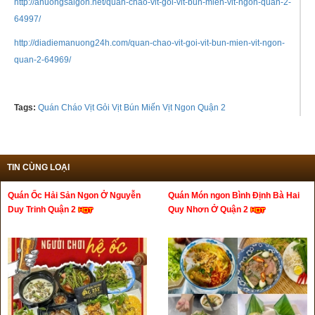
http://anuongsaigon.net/quan-chao-vit-goi-vit-bun-mien-vit-ngon-quan-2-
64997/
http://diadiemanuong24h.com/quan-chao-vit-goi-vit-bun-mien-vit-ngon-
quan-2-64969/
Tags:
Quán Cháo Vịt Gỏi Vịt Bún Miến Vịt Ngon Quận 2
TIN CÙNG LOẠI
Quán Ốc Hải Sản Ngon Ở Nguyễn
Quán Món ngon Bình Định Bà Hai
Duy Trinh Quận 2
Quy Nhơn Ở Quận 2